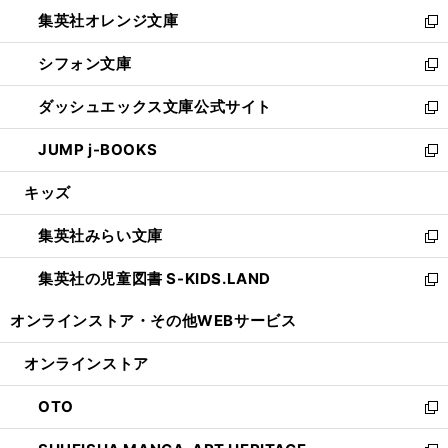
ウ
ン
し
集英社オレンジ文庫
く
で
ド
い
新
開
ウ
ウ
し
シフォン文庫
く
で
ィ
い
新
開
ン
ウ
し
ダッシュエックス文庫公式サイト
く
ド
ィ
い
新
ウ
ン
ウ
し
JUMP j-BOOKS
で
ド
ィ
い
新
開
ウ
ン
ウ
し
キッズ
く
で
ド
ィ
い
開
ウ
ン
ウ
集英社みらい文庫
く
で
ド
ィ
新
開
ウ
ン
し
集英社の児童図書 S-KIDS.LAND
く
で
ド
い
新
開
ウ
ウ
し
オンラインストア・
その他WEBサービス
く
で
ィ
い
開
ン
ウ
オンラインストア
く
ド
ィ
ウ
ン
OTO
で
ド
新
開
ウ
し