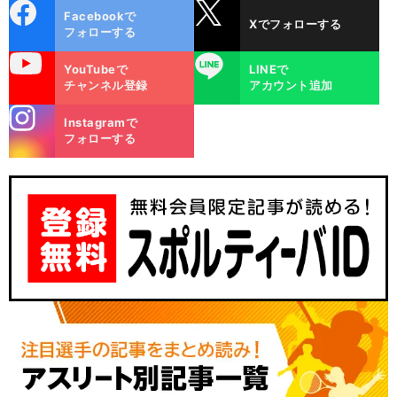
cebo
X
Facebookで
Xでフォローする
ok
フォローする
uTube
LINE
YouTubeで
LINEで
チャンネル登録
アカウント追加
stagra
Instagramで
m
フォローする