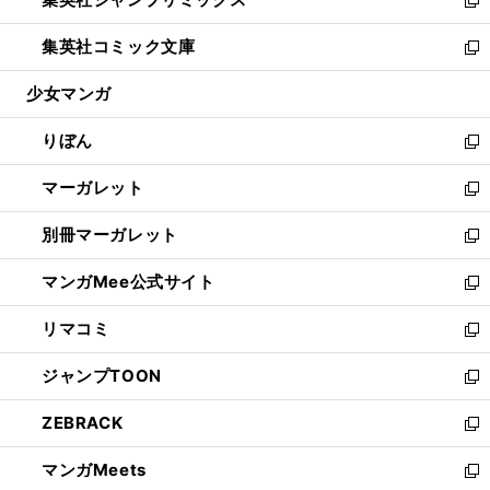
で
ド
ィ
い
新
開
ウ
ン
ウ
し
集英社コミック文庫
く
で
ド
ィ
い
新
開
ウ
ン
ウ
し
少女マンガ
く
で
ド
ィ
い
開
ウ
ン
ウ
りぼん
く
で
ド
ィ
新
開
ウ
ン
し
マーガレット
く
で
ド
い
新
開
ウ
ウ
し
別冊マーガレット
く
で
ィ
い
新
開
ン
ウ
し
マンガMee公式サイト
く
ド
ィ
い
新
ウ
ン
ウ
し
リマコミ
で
ド
ィ
い
新
開
ウ
ン
ウ
し
ジャンプTOON
く
で
ド
ィ
い
新
開
ウ
ン
ウ
し
ZEBRACK
く
で
ド
ィ
い
新
開
ウ
ン
ウ
し
マンガMeets
く
で
ド
ィ
い
新