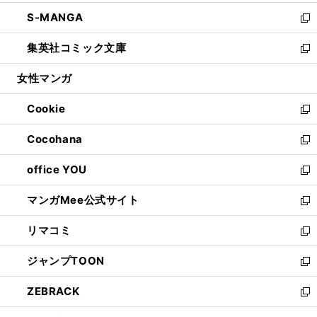
開
ウ
ン
ウ
し
S-MANGA
く
で
ド
ィ
い
新
開
ウ
ン
ウ
し
集英社コミック文庫
く
で
ド
ィ
い
新
開
ウ
ン
ウ
し
女性マンガ
く
で
ド
ィ
い
開
ウ
ン
ウ
Cookie
く
で
ド
ィ
新
開
ウ
ン
し
Cocohana
く
で
ド
い
新
開
ウ
ウ
し
office YOU
く
で
ィ
い
新
開
ン
ウ
し
マンガMee公式サイト
く
ド
ィ
い
新
ウ
ン
ウ
し
リマコミ
で
ド
ィ
い
新
開
ウ
ン
ウ
し
ジャンプTOON
く
で
ド
ィ
い
新
開
ウ
ン
ウ
し
ZEBRACK
く
で
ド
ィ
い
新
開
ウ
ン
ウ
し