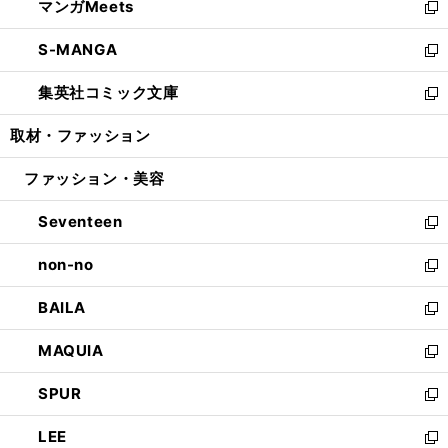
マンガMeets
く
で
ド
ィ
い
新
開
ウ
ン
ウ
し
S-MANGA
く
で
ド
ィ
い
新
開
ウ
ン
ウ
し
集英社コミック文庫
く
で
ド
ィ
い
新
開
ウ
ン
ウ
し
取材・ファッション
く
で
ド
ィ
い
開
ウ
ン
ウ
ファッション・美容
く
で
ド
ィ
開
ウ
ン
Seventeen
く
で
ド
新
開
ウ
し
non-no
く
で
い
新
開
ウ
し
BAILA
く
ィ
い
新
ン
ウ
し
MAQUIA
ド
ィ
い
新
ウ
ン
ウ
し
SPUR
で
ド
ィ
い
新
開
ウ
ン
ウ
し
LEE
く
で
ド
ィ
い
新