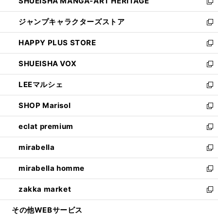
SHUEISHA MANGA-ART HERITAGE
く
で
い
新
開
ウ
し
ジャンプキャラクターズストア
く
ィ
い
新
ン
ウ
し
HAPPY PLUS STORE
ド
ィ
い
新
ウ
ン
ウ
し
SHUEISHA VOX
で
ド
ィ
い
新
開
ウ
ン
ウ
し
LEEマルシェ
く
で
ド
ィ
い
新
開
ウ
ン
ウ
し
SHOP Marisol
く
で
ド
ィ
い
新
開
ウ
ン
ウ
し
eclat premium
く
で
ド
ィ
い
新
開
ウ
ン
ウ
し
mirabella
く
で
ド
ィ
い
新
開
ウ
ン
ウ
し
mirabella homme
く
で
ド
ィ
い
新
開
ウ
ン
ウ
し
zakka market
く
で
ド
ィ
い
新
開
ウ
ン
ウ
し
その他WEBサービス
く
で
ド
ィ
い