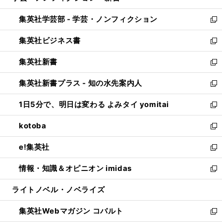
開
ウ
ン
ウ
集英社学芸部 - 学芸・ノンフィクション
く
で
ド
ィ
新
開
ウ
ン
し
集英社ビジネス書
く
で
ド
い
新
開
ウ
ウ
し
集英社新書
く
で
ィ
い
新
開
ン
ウ
し
集英社新書プラス - 知の水先案内人
く
ド
ィ
い
新
ウ
ン
ウ
し
1日5分で、明日は変わる よみタイ yomitai
で
ド
ィ
い
新
開
ウ
ン
ウ
し
kotoba
く
で
ド
ィ
い
新
開
ウ
ン
ウ
し
e!集英社
く
で
ド
ィ
い
新
開
ウ
ン
ウ
し
情報・知識＆オピニオン imidas
く
で
ド
ィ
い
新
開
ウ
ン
ウ
し
ライトノベル・ノベライズ
く
で
ド
ィ
い
開
ウ
ン
ウ
集英社Webマガジン コバルト
く
で
ド
ィ
新
開