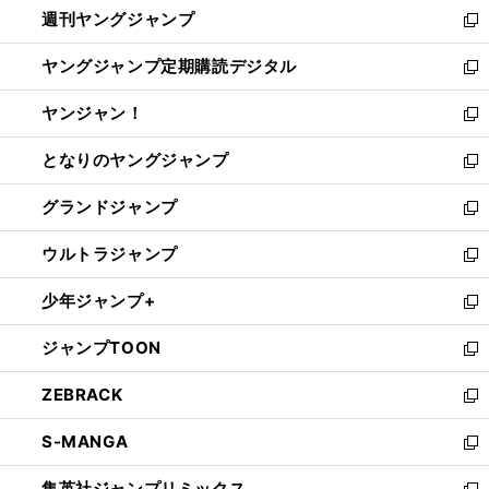
週刊ヤングジャンプ
く
で
ド
ィ
新
開
ウ
ン
し
ヤングジャンプ定期購読デジタル
く
で
ド
い
新
開
ウ
ウ
し
ヤンジャン！
く
で
ィ
い
新
開
ン
ウ
し
となりのヤングジャンプ
く
ド
ィ
い
新
ウ
ン
ウ
し
グランドジャンプ
で
ド
ィ
い
新
開
ウ
ン
ウ
し
ウルトラジャンプ
く
で
ド
ィ
い
新
開
ウ
ン
ウ
し
少年ジャンプ+
く
で
ド
ィ
い
新
開
ウ
ン
ウ
し
ジャンプTOON
く
で
ド
ィ
い
新
開
ウ
ン
ウ
し
ZEBRACK
く
で
ド
ィ
い
新
開
ウ
ン
ウ
し
S-MANGA
く
で
ド
ィ
い
新
開
ウ
ン
ウ
し
集英社ジャンプリミックス
く