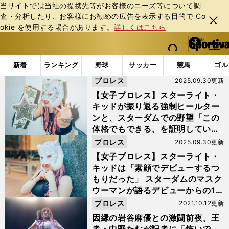
当サイトでは当社の提携先等がお客様のニーズ等について調
査・分析したり、お客様にお勧めの広告を表⽰する⽬的で Co
閉じ
okie を使⽤する場合があります。
詳しくはこちら
る
マイペ
web Sportiva (webスポルティーバ)
検索
メニュ
we
ー
「#STARS」の最新ニュース・ 情報
b
ジ
新着
ランキング
野球
サッカー
競馬
ゴル
ス
プロレス
2025.09.30更新
ポ
ル
【女子プロレス】スターライト・
テ
キッドが振り返る強制ヒールター
ィ
ンと、スターダムでの野望「この
ー
体格でもできる、を証明していき
バ
たい」
プロレス
2025.09.30更新
【女子プロレス】スターライト・
キッドは「素顔でデビューするつ
もりだった」 スターダムのマスク
ウーマンが語るデビューからの10
年
プロレス
2021.10.12更新
因縁の岩谷麻優との激闘前夜、王