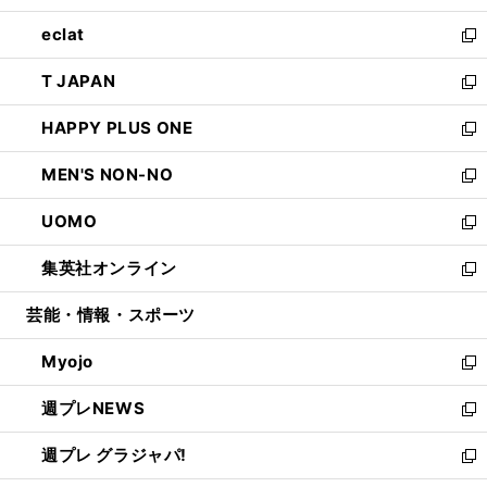
開
ウ
ン
ウ
し
eclat
く
で
ド
ィ
い
新
開
ウ
ン
ウ
し
T JAPAN
く
で
ド
ィ
い
新
開
ウ
ン
ウ
し
HAPPY PLUS ONE
く
で
ド
ィ
い
新
開
ウ
ン
ウ
し
MEN'S NON-NO
く
で
ド
ィ
い
新
開
ウ
ン
ウ
し
UOMO
く
で
ド
ィ
い
新
開
ウ
ン
ウ
し
集英社オンライン
く
で
ド
ィ
い
新
開
ウ
ン
ウ
し
芸能・情報・スポーツ
く
で
ド
ィ
い
開
ウ
ン
ウ
Myojo
く
で
ド
ィ
新
開
ウ
ン
し
週プレNEWS
く
で
ド
い
新
開
ウ
ウ
し
週プレ グラジャパ!
く
で
ィ
い
新
開
ン
ウ
し