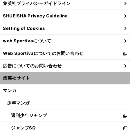
集英社プライバシーガイドライン
い
る
ウ
SHUEISHA Privacy Guideline
ィ
ン
Setting of Cookies
ド
ウ
web Sportivaについて
で
開
Web Sportivaについてのお問い合わせ
く
新
し
広告についてのお問い合わせ
い
ウ
集英社サイト
ィ
開
ン
く/
マンガ
ド
閉
ウ
じ
少年マンガ
で
る
開
週刊少年ジャンプ
く
新
し
ジャンプSQ
い
新