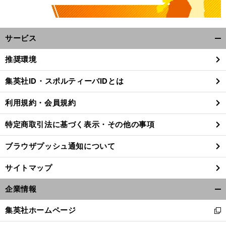
サービス
開
く/
推奨環境
閉
じ
集英社ID・スポルティーバIDとは
る
利用規約・会員規約
特定商取引法に基づく表示・その他の事項
ブラウザプッシュ通知について
サイトマップ
企業情報
開
く/
集英社ホームページ
新
閉
し
じ