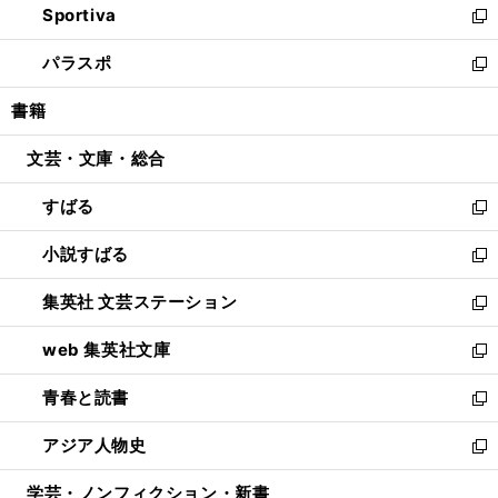
Sportiva
く
ド
ィ
い
新
ウ
ン
ウ
し
パラスポ
で
ド
ィ
い
新
開
ウ
ン
ウ
し
書籍
く
で
ド
ィ
い
開
ウ
ン
ウ
文芸・文庫・総合
く
で
ド
ィ
開
ウ
ン
すばる
く
で
ド
新
開
ウ
し
小説すばる
く
で
い
新
開
ウ
し
集英社 文芸ステーション
く
ィ
い
新
ン
ウ
し
web 集英社文庫
ド
ィ
い
新
ウ
ン
ウ
し
青春と読書
で
ド
ィ
い
新
開
ウ
ン
ウ
し
アジア人物史
く
で
ド
ィ
い
新
開
ウ
ン
ウ
し
学芸・ノンフィクション・新書
く
で
ド
ィ
い