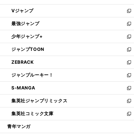
ウ
し
Vジャンプ
ィ
い
新
ン
ウ
し
最強ジャンプ
ド
ィ
い
新
ウ
ン
ウ
し
少年ジャンプ+
で
ド
ィ
い
新
開
ウ
ン
ウ
し
ジャンプTOON
く
で
ド
ィ
い
新
開
ウ
ン
ウ
し
ZEBRACK
く
で
ド
ィ
い
新
開
ウ
ン
ウ
し
ジャンプルーキー！
く
で
ド
ィ
い
新
開
ウ
ン
ウ
し
S-MANGA
く
で
ド
ィ
い
新
開
ウ
ン
ウ
し
集英社ジャンプリミックス
く
で
ド
ィ
い
新
開
ウ
ン
ウ
し
集英社コミック文庫
く
で
ド
ィ
い
新
開
ウ
ン
ウ
し
青年マンガ
く
で
ド
ィ
い
開
ウ
ン
ウ