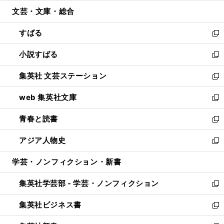
開
ウ
ン
ウ
文芸・文庫・総合
く
で
ド
ィ
開
ウ
ン
すばる
く
で
ド
新
開
ウ
し
小説すばる
く
で
い
新
開
ウ
し
集英社 文芸ステーション
く
ィ
い
新
ン
ウ
し
web 集英社文庫
ド
ィ
い
新
ウ
ン
ウ
し
青春と読書
で
ド
ィ
い
新
開
ウ
ン
ウ
し
アジア人物史
く
で
ド
ィ
い
新
開
ウ
ン
ウ
し
学芸・ノンフィクション・新書
く
で
ド
ィ
い
開
ウ
ン
ウ
集英社学芸部 - 学芸・ノンフィクション
く
で
ド
ィ
新
開
ウ
ン
し
集英社ビジネス書
く
で
ド
い
新
開
ウ
ウ
し