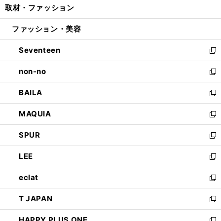
取材・ファッション
く
で
ド
ィ
い
開
ウ
ン
ウ
ファッション・美容
く
で
ド
ィ
開
ウ
ン
Seventeen
く
で
ド
新
開
ウ
し
non-no
く
で
い
新
開
ウ
し
BAILA
く
ィ
い
新
ン
ウ
し
MAQUIA
ド
ィ
い
新
ウ
ン
ウ
し
SPUR
で
ド
ィ
い
新
開
ウ
ン
ウ
し
LEE
く
で
ド
ィ
い
新
開
ウ
ン
ウ
し
eclat
く
で
ド
ィ
い
新
開
ウ
ン
ウ
し
T JAPAN
く
で
ド
ィ
い
新
開
ウ
ン
ウ
し
HAPPY PLUS ONE
く
で
ド