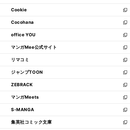
開
ウ
ン
ウ
Cookie
く
で
ド
ィ
新
開
ウ
ン
し
Cocohana
く
で
ド
い
新
開
ウ
ウ
し
office YOU
く
で
ィ
い
新
開
ン
ウ
し
マンガMee公式サイト
く
ド
ィ
い
新
ウ
ン
ウ
し
リマコミ
で
ド
ィ
い
新
開
ウ
ン
ウ
し
ジャンプTOON
く
で
ド
ィ
い
新
開
ウ
ン
ウ
し
ZEBRACK
く
で
ド
ィ
い
新
開
ウ
ン
ウ
し
マンガMeets
く
で
ド
ィ
い
新
開
ウ
ン
ウ
し
S-MANGA
く
で
ド
ィ
い
新
開
ウ
ン
ウ
し
集英社コミック文庫
く
で
ド
ィ
い
新
開
ウ
ン
ウ
し