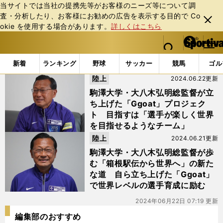
当サイトでは当社の提携先等がお客様のニーズ等について調
査・分析したり、お客様にお勧めの広告を表⽰する⽬的で Co
閉じ
okie を使⽤する場合があります。
詳しくはこちら
る
マイペ
web Sportiva (webスポルティーバ)
検索
メニュ
we
ー
「#Sチーム」の最新ニュース・ 情報
b
ジ
新着
ランキング
野球
サッカー
競馬
ゴル
ス
陸上
2024.06.22更新
ポ
ル
駒澤大学・大八木弘明総監督が立
テ
ち上げた「Ggoat」プロジェク
ィ
ト 目指すは「選手が楽しく世界
ー
を目指せるようなチーム」
バ
陸上
2024.06.21更新
駒澤大学・大八木弘明総監督が歩
む「箱根駅伝から世界へ」の新た
な道 自ら立ち上げた「Ggoat」
で世界レベルの選手育成に励む
2024年06月22日 07:19 更新
編集部のおすすめ