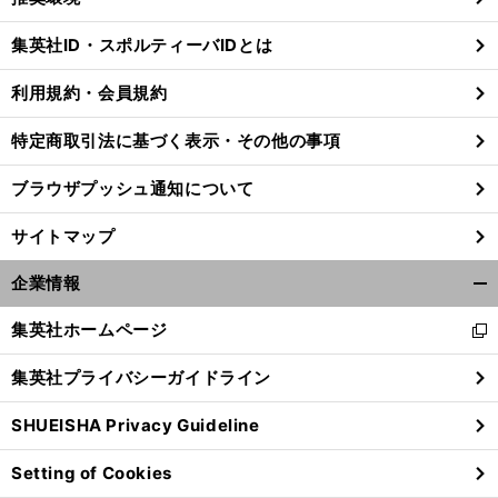
閉
じ
集英社ID・スポルティーバIDとは
る
利用規約・会員規約
特定商取引法に基づく表示・その他の事項
ブラウザプッシュ通知について
サイトマップ
企業情報
開
く/
集英社ホームページ
新
閉
し
じ
集英社プライバシーガイドライン
い
る
ウ
SHUEISHA Privacy Guideline
ィ
ン
Setting of Cookies
ド