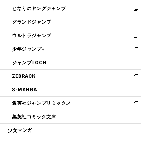
開
ン
ウ
し
となりのヤングジャンプ
く
ド
ィ
い
新
ウ
ン
ウ
し
グランドジャンプ
で
ド
ィ
い
新
開
ウ
ン
ウ
し
ウルトラジャンプ
く
で
ド
ィ
い
新
開
ウ
ン
ウ
し
少年ジャンプ+
く
で
ド
ィ
い
新
開
ウ
ン
ウ
し
ジャンプTOON
く
で
ド
ィ
い
新
開
ウ
ン
ウ
し
ZEBRACK
く
で
ド
ィ
い
新
開
ウ
ン
ウ
し
S-MANGA
く
で
ド
ィ
い
新
開
ウ
ン
ウ
し
集英社ジャンプリミックス
く
で
ド
ィ
い
新
開
ウ
ン
ウ
し
集英社コミック文庫
く
で
ド
ィ
い
新
開
ウ
ン
ウ
し
少女マンガ
く
で
ド
ィ
い
開
ウ
ン
ウ