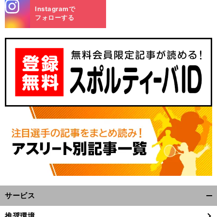
stagra
Instagramで
m
フォローする
サービス
開
く/
推奨環境