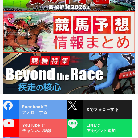
cebo
X
Facebookで
Xでフォローする
ok
フォローする
uTube
LINE
YouTubeで
LINEで
チャンネル登録
アカウント追加