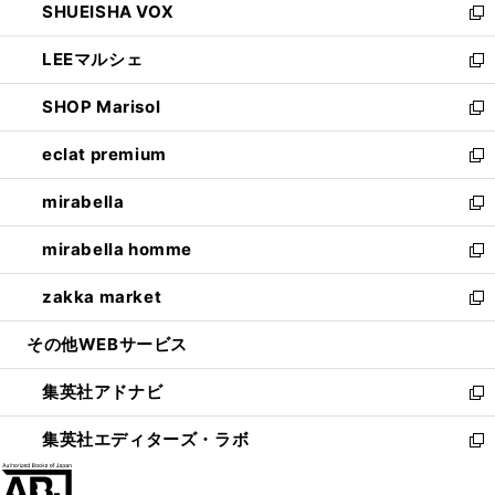
SHUEISHA VOX
で
ド
ィ
い
新
開
ウ
ン
ウ
し
LEEマルシェ
く
で
ド
ィ
い
新
開
ウ
ン
ウ
し
SHOP Marisol
く
で
ド
ィ
い
新
開
ウ
ン
ウ
し
eclat premium
く
で
ド
ィ
い
新
開
ウ
ン
ウ
し
mirabella
く
で
ド
ィ
い
新
開
ウ
ン
ウ
し
mirabella homme
く
で
ド
ィ
い
新
開
ウ
ン
ウ
し
zakka market
く
で
ド
ィ
い
新
開
ウ
ン
ウ
し
その他WEBサービス
く
で
ド
ィ
い
開
ウ
ン
ウ
集英社アドナビ
く
で
ド
ィ
新
開
ウ
ン
し
集英社エディターズ・ラボ
く
で
ド
い
新
開
ウ
ウ
し
く
で
ィ
い