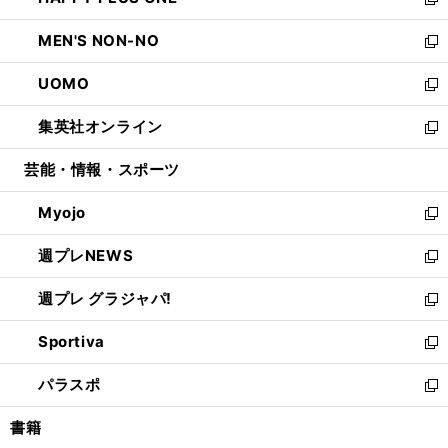
ィ
い
新
開
ウ
ン
ウ
し
MEN'S NON-NO
く
で
ド
ィ
い
新
開
ウ
ン
ウ
し
UOMO
く
で
ド
ィ
い
新
開
ウ
ン
ウ
し
集英社オンライン
く
で
ド
ィ
い
新
開
ウ
ン
ウ
し
芸能・情報・スポーツ
く
で
ド
ィ
い
開
ウ
ン
ウ
Myojo
く
で
ド
ィ
新
開
ウ
ン
し
週プレNEWS
く
で
ド
い
新
開
ウ
ウ
し
週プレ グラジャパ!
く
で
ィ
い
新
開
ン
ウ
し
Sportiva
く
ド
ィ
い
新
ウ
ン
ウ
し
パラスポ
で
ド
ィ
い
新
開
ウ
ン
ウ
し
書籍
く
で
ド
ィ
い