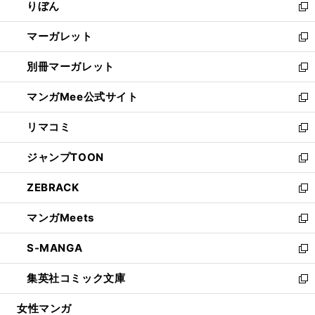
りぼん
く
で
ド
ィ
新
開
ウ
ン
し
マーガレット
く
で
ド
い
新
開
ウ
ウ
し
別冊マーガレット
く
で
ィ
い
新
開
ン
ウ
し
マンガMee公式サイト
く
ド
ィ
い
新
ウ
ン
ウ
し
リマコミ
で
ド
ィ
い
新
開
ウ
ン
ウ
し
ジャンプTOON
く
で
ド
ィ
い
新
開
ウ
ン
ウ
し
ZEBRACK
く
で
ド
ィ
い
新
開
ウ
ン
ウ
し
マンガMeets
く
で
ド
ィ
い
新
開
ウ
ン
ウ
し
S-MANGA
く
で
ド
ィ
い
新
開
ウ
ン
ウ
し
集英社コミック文庫
く
で
ド
ィ
い
新
開
ウ
ン
ウ
し
女性マンガ
く
で
ド
ィ
い