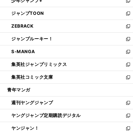
少年ジャンプ+
で
ド
ィ
い
新
開
ウ
ン
ウ
し
ジャンプTOON
く
で
ド
ィ
い
新
開
ウ
ン
ウ
し
ZEBRACK
く
で
ド
ィ
い
新
開
ウ
ン
ウ
し
ジャンプルーキー！
く
で
ド
ィ
い
新
開
ウ
ン
ウ
し
S-MANGA
く
で
ド
ィ
い
新
開
ウ
ン
ウ
し
集英社ジャンプリミックス
く
で
ド
ィ
い
新
開
ウ
ン
ウ
し
集英社コミック文庫
く
で
ド
ィ
い
新
開
ウ
ン
ウ
し
青年マンガ
く
で
ド
ィ
い
開
ウ
ン
ウ
週刊ヤングジャンプ
く
で
ド
ィ
新
開
ウ
ン
し
ヤングジャンプ定期購読デジタル
く
で
ド
い
新
開
ウ
ウ
し
ヤンジャン！
く
で
ィ
い
新