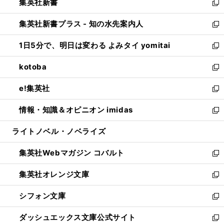
集英社新書
く
で
ィ
い
新
開
ン
ウ
し
集英社新書プラス - 知の水先案内人
く
ド
ィ
い
新
ウ
ン
ウ
し
1日5分で、明日は変わる よみタイ yomitai
で
ド
ィ
い
新
開
ウ
ン
ウ
し
kotoba
く
で
ド
ィ
い
新
開
ウ
ン
ウ
し
e!集英社
く
で
ド
ィ
い
新
開
ウ
ン
ウ
し
情報・知識＆オピニオン imidas
く
で
ド
ィ
い
新
開
ウ
ン
ウ
し
ライトノベル・ノベライズ
く
で
ド
ィ
い
開
ウ
ン
ウ
集英社Webマガジン コバルト
く
で
ド
ィ
新
開
ウ
ン
し
集英社オレンジ文庫
く
で
ド
い
新
開
ウ
ウ
し
シフォン文庫
く
で
ィ
い
新
開
ン
ウ
し
ダッシュエックス文庫公式サイト
く
ド
ィ
い
新