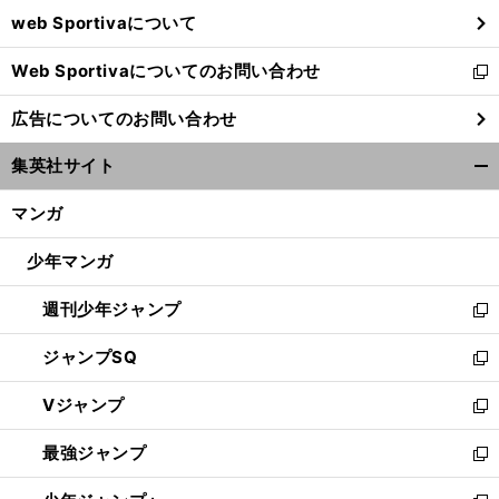
ウ
web Sportivaについて
で
開
Web Sportivaについてのお問い合わせ
く
新
し
広告についてのお問い合わせ
い
ウ
集英社サイト
ィ
開
ン
く/
マンガ
ド
閉
ウ
じ
少年マンガ
で
る
開
週刊少年ジャンプ
く
新
し
ジャンプSQ
い
新
ウ
し
Vジャンプ
ィ
い
新
ン
ウ
し
最強ジャンプ
ド
ィ
い
新
ウ
ン
ウ
し