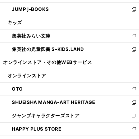
ウ
ン
ウ
し
JUMP j-BOOKS
で
ド
ィ
い
新
開
ウ
ン
ウ
し
キッズ
く
で
ド
ィ
い
開
ウ
ン
ウ
集英社みらい文庫
く
で
ド
ィ
新
開
ウ
ン
し
集英社の児童図書 S-KIDS.LAND
く
で
ド
い
新
開
ウ
ウ
し
オンラインストア・
その他WEBサービス
く
で
ィ
い
開
ン
ウ
オンラインストア
く
ド
ィ
ウ
ン
OTO
で
ド
新
開
ウ
し
SHUEISHA MANGA-ART HERITAGE
く
で
い
新
開
ウ
し
ジャンプキャラクターズストア
く
ィ
い
新
ン
ウ
し
HAPPY PLUS STORE
ド
ィ
い
新
ウ
ン
ウ
し