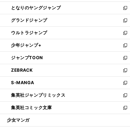
開
ン
ウ
し
となりのヤングジャンプ
く
ド
ィ
い
新
ウ
ン
ウ
し
グランドジャンプ
で
ド
ィ
い
新
開
ウ
ン
ウ
し
ウルトラジャンプ
く
で
ド
ィ
い
新
開
ウ
ン
ウ
し
少年ジャンプ+
く
で
ド
ィ
い
新
開
ウ
ン
ウ
し
ジャンプTOON
く
で
ド
ィ
い
新
開
ウ
ン
ウ
し
ZEBRACK
く
で
ド
ィ
い
新
開
ウ
ン
ウ
し
S-MANGA
く
で
ド
ィ
い
新
開
ウ
ン
ウ
し
集英社ジャンプリミックス
く
で
ド
ィ
い
新
開
ウ
ン
ウ
し
集英社コミック文庫
く
で
ド
ィ
い
新
開
ウ
ン
ウ
し
少女マンガ
く
で
ド
ィ
い
開
ウ
ン
ウ