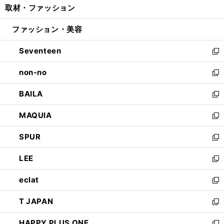
取材・ファッション
く
で
ド
ィ
い
開
ウ
ン
ウ
ファッション・美容
く
で
ド
ィ
開
ウ
ン
Seventeen
く
で
ド
新
開
ウ
し
non-no
く
で
い
新
開
ウ
し
BAILA
く
ィ
い
新
ン
ウ
し
MAQUIA
ド
ィ
い
新
ウ
ン
ウ
し
SPUR
で
ド
ィ
い
新
開
ウ
ン
ウ
し
LEE
く
で
ド
ィ
い
新
開
ウ
ン
ウ
し
eclat
く
で
ド
ィ
い
新
開
ウ
ン
ウ
し
T JAPAN
く
で
ド
ィ
い
新
開
ウ
ン
ウ
し
HAPPY PLUS ONE
く
で
ド