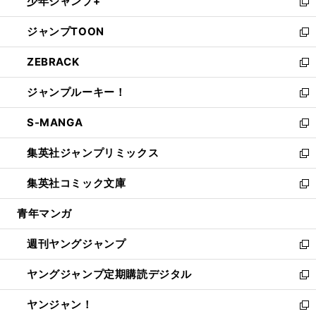
少年ジャンプ+
で
ド
ィ
い
新
開
ウ
ン
ウ
し
ジャンプTOON
く
で
ド
ィ
い
新
開
ウ
ン
ウ
し
ZEBRACK
く
で
ド
ィ
い
新
開
ウ
ン
ウ
し
ジャンプルーキー！
く
で
ド
ィ
い
新
開
ウ
ン
ウ
し
S-MANGA
く
で
ド
ィ
い
新
開
ウ
ン
ウ
し
集英社ジャンプリミックス
く
で
ド
ィ
い
新
開
ウ
ン
ウ
し
集英社コミック文庫
く
で
ド
ィ
い
新
開
ウ
ン
ウ
し
青年マンガ
く
で
ド
ィ
い
開
ウ
ン
ウ
週刊ヤングジャンプ
く
で
ド
ィ
新
開
ウ
ン
し
ヤングジャンプ定期購読デジタル
く
で
ド
い
新
開
ウ
ウ
し
ヤンジャン！
く
で
ィ
い
新