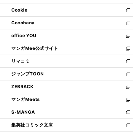
開
ウ
ン
ウ
Cookie
く
で
ド
ィ
新
開
ウ
ン
し
Cocohana
く
で
ド
い
新
開
ウ
ウ
し
office YOU
く
で
ィ
い
新
開
ン
ウ
し
マンガMee公式サイト
く
ド
ィ
い
新
ウ
ン
ウ
し
リマコミ
で
ド
ィ
い
新
開
ウ
ン
ウ
し
ジャンプTOON
く
で
ド
ィ
い
新
開
ウ
ン
ウ
し
ZEBRACK
く
で
ド
ィ
い
新
開
ウ
ン
ウ
し
マンガMeets
く
で
ド
ィ
い
新
開
ウ
ン
ウ
し
S-MANGA
く
で
ド
ィ
い
新
開
ウ
ン
ウ
し
集英社コミック文庫
く
で
ド
ィ
い
新
開
ウ
ン
ウ
し