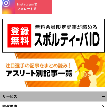
stagra
Instagramで
m
フォローする
サービス
開
く/
推奨環境