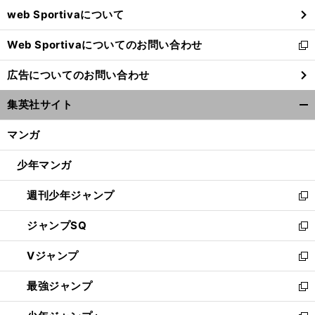
ウ
web Sportivaについて
で
開
Web Sportivaについてのお問い合わせ
く
新
し
広告についてのお問い合わせ
い
ウ
集英社サイト
ィ
開
ン
く/
マンガ
ド
閉
ウ
じ
少年マンガ
で
る
開
週刊少年ジャンプ
く
新
し
ジャンプSQ
い
新
ウ
し
Vジャンプ
ィ
い
新
ン
ウ
し
最強ジャンプ
ド
ィ
い
新
ウ
ン
ウ
し