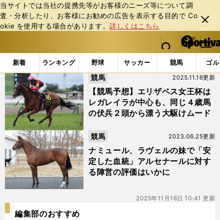
当サイトでは当社の提携先等がお客様のニーズ等について調
査・分析したり、お客様にお勧めの広告を表⽰する⽬的で Co
閉じ
okie を使⽤する場合があります。
詳しくはこちら
る
マイペ
web Sportiva (webスポルティーバ)
検索
メニュ
we
ー
「#JRA.競馬」の最新ニュース・ 情報
b
ジ
新着
ランキング
野球
サッカー
競馬
ゴル
ス
競馬
2025.11.16更新
ポ
ル
【競馬予想】エリザベス女王杯は
テ
レガレイラが中心も、同じ４歳馬
ィ
の伏兵２頭から漂う大駆けムード
ー
バ
競馬
2023.06.25更新
ナミュール、ラヴェルの妹で「安
定した血統」アルセナールに対す
る陣営の評価はいかに
2025年11月16日 10:41 更新
編集部のおすすめ