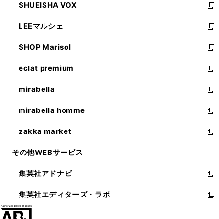
SHUEISHA VOX
で
ド
ィ
い
新
開
ウ
ン
ウ
し
LEEマルシェ
く
で
ド
ィ
い
新
開
ウ
ン
ウ
し
SHOP Marisol
く
で
ド
ィ
い
新
開
ウ
ン
ウ
し
eclat premium
く
で
ド
ィ
い
新
開
ウ
ン
ウ
し
mirabella
く
で
ド
ィ
い
新
開
ウ
ン
ウ
し
mirabella homme
く
で
ド
ィ
い
新
開
ウ
ン
ウ
し
zakka market
く
で
ド
ィ
い
新
開
ウ
ン
ウ
し
その他WEBサービス
く
で
ド
ィ
い
開
ウ
ン
ウ
集英社アドナビ
く
で
ド
ィ
新
開
ウ
ン
し
集英社エディターズ・ラボ
く
で
ド
い
新
開
ウ
ウ
し
く
で
ィ
い