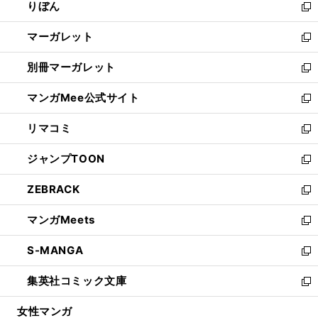
りぼん
く
で
ド
ィ
新
開
ウ
ン
し
マーガレット
く
で
ド
い
新
開
ウ
ウ
し
別冊マーガレット
く
で
ィ
い
新
開
ン
ウ
し
マンガMee公式サイト
く
ド
ィ
い
新
ウ
ン
ウ
し
リマコミ
で
ド
ィ
い
新
開
ウ
ン
ウ
し
ジャンプTOON
く
で
ド
ィ
い
新
開
ウ
ン
ウ
し
ZEBRACK
く
で
ド
ィ
い
新
開
ウ
ン
ウ
し
マンガMeets
く
で
ド
ィ
い
新
開
ウ
ン
ウ
し
S-MANGA
く
で
ド
ィ
い
新
開
ウ
ン
ウ
し
集英社コミック文庫
く
で
ド
ィ
い
新
開
ウ
ン
ウ
し
女性マンガ
く
で
ド
ィ
い