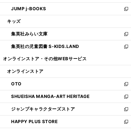
ウ
ン
ウ
し
JUMP j-BOOKS
で
ド
ィ
い
新
開
ウ
ン
ウ
し
キッズ
く
で
ド
ィ
い
開
ウ
ン
ウ
集英社みらい文庫
く
で
ド
ィ
新
開
ウ
ン
し
集英社の児童図書 S-KIDS.LAND
く
で
ド
い
新
開
ウ
ウ
し
オンラインストア・
その他WEBサービス
く
で
ィ
い
開
ン
ウ
オンラインストア
く
ド
ィ
ウ
ン
OTO
で
ド
新
開
ウ
し
SHUEISHA MANGA-ART HERITAGE
く
で
い
新
開
ウ
し
ジャンプキャラクターズストア
く
ィ
い
新
ン
ウ
し
HAPPY PLUS STORE
ド
ィ
い
新
ウ
ン
ウ
し