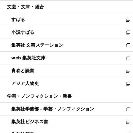
開
ウ
ン
ウ
文芸・文庫・総合
く
で
ド
ィ
開
ウ
ン
すばる
く
で
ド
新
開
ウ
し
小説すばる
く
で
い
新
開
ウ
し
集英社 文芸ステーション
く
ィ
い
新
ン
ウ
し
web 集英社文庫
ド
ィ
い
新
ウ
ン
ウ
し
青春と読書
で
ド
ィ
い
新
開
ウ
ン
ウ
し
アジア人物史
く
で
ド
ィ
い
新
開
ウ
ン
ウ
し
学芸・ノンフィクション・新書
く
で
ド
ィ
い
開
ウ
ン
ウ
集英社学芸部 - 学芸・ノンフィクション
く
で
ド
ィ
新
開
ウ
ン
し
集英社ビジネス書
く
で
ド
い
新
開
ウ
ウ
し