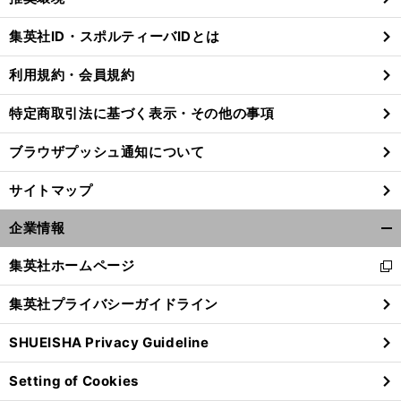
閉
じ
集英社ID・スポルティーバIDとは
る
利用規約・会員規約
特定商取引法に基づく表示・その他の事項
ブラウザプッシュ通知について
サイトマップ
企業情報
開
く/
集英社ホームページ
新
閉
し
じ
集英社プライバシーガイドライン
い
る
ウ
SHUEISHA Privacy Guideline
ィ
ン
Setting of Cookies
ド