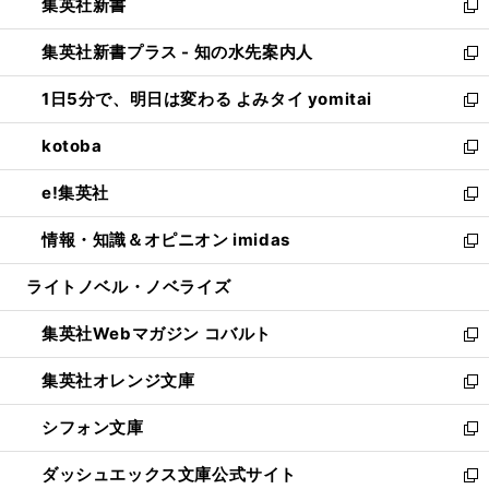
集英社新書
く
で
ィ
い
新
開
ン
ウ
し
集英社新書プラス - 知の水先案内人
く
ド
ィ
い
新
ウ
ン
ウ
し
1日5分で、明日は変わる よみタイ yomitai
で
ド
ィ
い
新
開
ウ
ン
ウ
し
kotoba
く
で
ド
ィ
い
新
開
ウ
ン
ウ
し
e!集英社
く
で
ド
ィ
い
新
開
ウ
ン
ウ
し
情報・知識＆オピニオン imidas
く
で
ド
ィ
い
新
開
ウ
ン
ウ
し
ライトノベル・ノベライズ
く
で
ド
ィ
い
開
ウ
ン
ウ
集英社Webマガジン コバルト
く
で
ド
ィ
新
開
ウ
ン
し
集英社オレンジ文庫
く
で
ド
い
新
開
ウ
ウ
し
シフォン文庫
く
で
ィ
い
新
開
ン
ウ
し
ダッシュエックス文庫公式サイト
く
ド
ィ
い
新