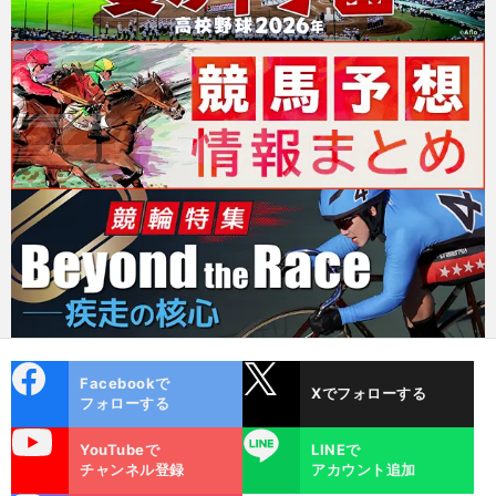
cebo
X
Facebookで
Xでフォローする
ok
フォローする
uTube
LINE
YouTubeで
LINEで
チャンネル登録
アカウント追加