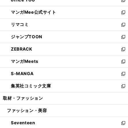
で
ィ
い
新
開
ン
ウ
し
マンガMee公式サイト
く
ド
ィ
い
新
ウ
ン
ウ
し
リマコミ
で
ド
ィ
い
新
開
ウ
ン
ウ
し
ジャンプTOON
く
で
ド
ィ
い
新
開
ウ
ン
ウ
し
ZEBRACK
く
で
ド
ィ
い
新
開
ウ
ン
ウ
し
マンガMeets
く
で
ド
ィ
い
新
開
ウ
ン
ウ
し
S-MANGA
く
で
ド
ィ
い
新
開
ウ
ン
ウ
し
集英社コミック文庫
く
で
ド
ィ
い
新
開
ウ
ン
ウ
し
取材・ファッション
く
で
ド
ィ
い
開
ウ
ン
ウ
ファッション・美容
く
で
ド
ィ
開
ウ
ン
Seventeen
く
で
ド
新