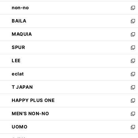
開
ウ
し
non-no
く
で
い
新
開
ウ
し
BAILA
く
ィ
い
新
ン
ウ
し
MAQUIA
ド
ィ
い
新
ウ
ン
ウ
し
SPUR
で
ド
ィ
い
新
開
ウ
ン
ウ
し
LEE
く
で
ド
ィ
い
新
開
ウ
ン
ウ
し
eclat
く
で
ド
ィ
い
新
開
ウ
ン
ウ
し
T JAPAN
く
で
ド
ィ
い
新
開
ウ
ン
ウ
し
HAPPY PLUS ONE
く
で
ド
ィ
い
新
開
ウ
ン
ウ
し
MEN'S NON-NO
く
で
ド
ィ
い
新
開
ウ
ン
ウ
し
UOMO
く
で
ド
ィ
い
新
開
ウ
ン
ウ
し