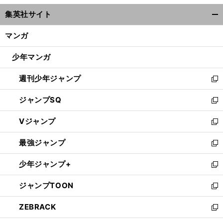
ウ
集英社サイト
ィ
開
ン
く/
マンガ
ド
閉
ウ
じ
少年マンガ
で
る
開
週刊少年ジャンプ
く
新
し
ジャンプSQ
い
新
ウ
し
Vジャンプ
ィ
い
新
ン
ウ
し
最強ジャンプ
ド
ィ
い
新
ウ
ン
ウ
し
少年ジャンプ+
で
ド
ィ
い
新
開
ウ
ン
ウ
し
ジャンプTOON
く
で
ド
ィ
い
新
開
ウ
ン
ウ
し
ZEBRACK
く
で
ド
ィ
い
新
開
ウ
ン
ウ
し