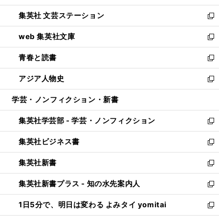
開
ウ
し
集英社 文芸ステーション
く
ィ
い
新
ン
ウ
し
web 集英社文庫
ド
ィ
い
新
ウ
ン
ウ
し
青春と読書
で
ド
ィ
い
新
開
ウ
ン
ウ
し
アジア人物史
く
で
ド
ィ
い
新
開
ウ
ン
ウ
し
学芸・ノンフィクション・新書
く
で
ド
ィ
い
開
ウ
ン
ウ
集英社学芸部 - 学芸・ノンフィクション
く
で
ド
ィ
新
開
ウ
ン
し
集英社ビジネス書
く
で
ド
い
新
開
ウ
ウ
し
集英社新書
く
で
ィ
い
新
開
ン
ウ
し
集英社新書プラス - 知の水先案内人
く
ド
ィ
い
新
ウ
ン
ウ
し
1日5分で、明日は変わる よみタイ yomitai
で
ド
ィ
い
新
開
ウ
ン
ウ
し