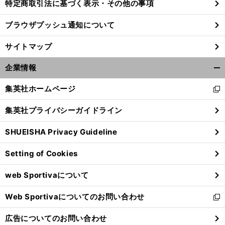
特定商取引法に基づく表示・その他の事項
ブラウザプッシュ通知について
サイトマップ
企業情報
開
く/
集英社ホームページ
新
閉
し
じ
集英社プライバシーガイドライン
い
る
ウ
SHUEISHA Privacy Guideline
ィ
ン
Setting of Cookies
ド
ウ
web Sportivaについて
で
開
Web Sportivaについてのお問い合わせ
く
新
し
広告についてのお問い合わせ
い