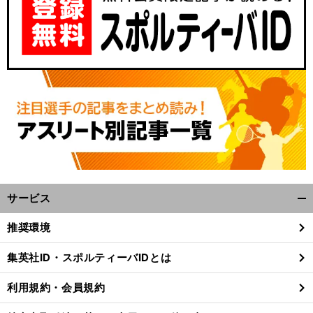
サービス
開
く/
推奨環境
閉
じ
集英社ID・スポルティーバIDとは
る
利用規約・会員規約