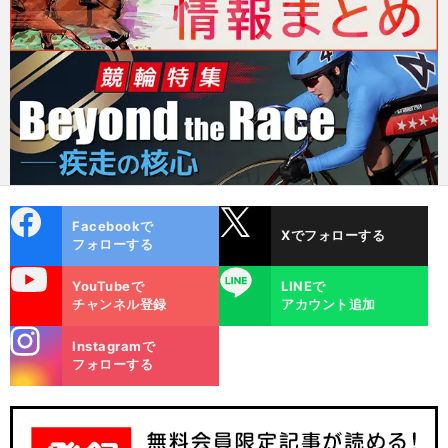
cebo
X
Facebookで
Xでフォローする
ok
フォローする
uTube
LINE
YouTubeで
LINEで
チャンネル登録
アカウント追加
stagra
Instagramで
m
フォローする