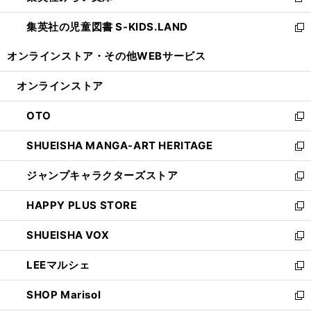
新
開
ウ
ン
し
集英社の児童図書 S-KIDS.LAND
く
で
ド
い
新
開
ウ
ウ
し
オンラインストア・
その他WEBサービス
く
で
ィ
い
開
ン
ウ
オンラインストア
く
ド
ィ
ウ
ン
OTO
で
ド
新
開
ウ
し
SHUEISHA MANGA-ART HERITAGE
く
で
い
新
開
ウ
し
ジャンプキャラクターズストア
く
ィ
い
新
ン
ウ
し
HAPPY PLUS STORE
ド
ィ
い
新
ウ
ン
ウ
し
SHUEISHA VOX
で
ド
ィ
い
新
開
ウ
ン
ウ
し
LEEマルシェ
く
で
ド
ィ
い
新
開
ウ
ン
ウ
し
SHOP Marisol
く
で
ド
ィ
い
新
開
ウ