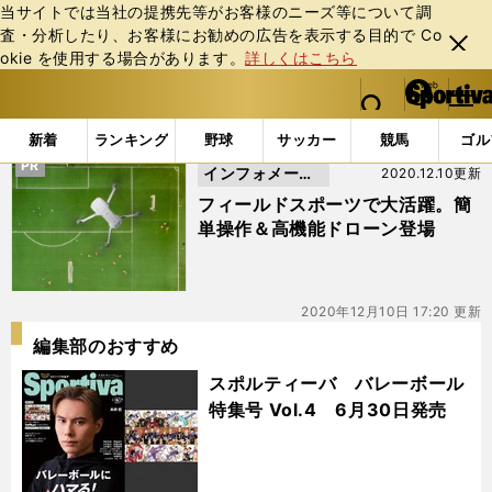
当サイトでは当社の提携先等がお客様のニーズ等について調
査・分析したり、お客様にお勧めの広告を表⽰する⽬的で Co
閉じ
okie を使⽤する場合があります。
詳しくはこちら
る
マイペ
web Sportiva (webスポルティーバ)
検索
メニュ
we
ー
「#DJI Mini 2」の最新ニュース・ 情報
b
ジ
新着
ランキング
野球
サッカー
競馬
ゴル
ス
PR
インフォメーシ
2020.12.10更新
ポ
ル
ョン
フィールドスポーツで大活躍。簡
テ
単操作＆高機能ドローン登場
ィ
ー
バ
2020年12月10日 17:20 更新
編集部のおすすめ
スポルティーバ バレーボール
特集号 Vol.4 6月30日発売