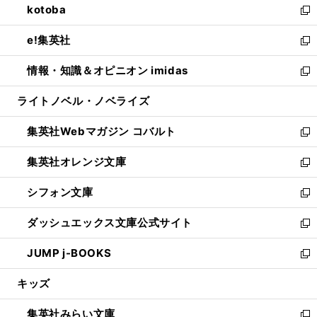
kotoba
く
で
ド
ィ
い
新
開
ウ
ン
ウ
し
e!集英社
く
で
ド
ィ
い
新
開
ウ
ン
ウ
し
情報・知識＆オピニオン imidas
く
で
ド
ィ
い
新
開
ウ
ン
ウ
し
ライトノベル・ノベライズ
く
で
ド
ィ
い
開
ウ
ン
ウ
集英社Webマガジン コバルト
く
で
ド
ィ
新
開
ウ
ン
し
集英社オレンジ文庫
く
で
ド
い
新
開
ウ
ウ
し
シフォン文庫
く
で
ィ
い
新
開
ン
ウ
し
ダッシュエックス文庫公式サイト
く
ド
ィ
い
新
ウ
ン
ウ
し
JUMP j-BOOKS
で
ド
ィ
い
新
開
ウ
ン
ウ
し
キッズ
く
で
ド
ィ
い
開
ウ
ン
ウ
集英社みらい文庫
く
で
ド
ィ