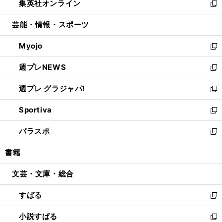
集英社オンライン
く
で
ド
ィ
い
新
開
ウ
ン
ウ
し
芸能・情報・スポーツ
く
で
ド
ィ
い
開
ウ
ン
ウ
Myojo
く
で
ド
ィ
新
開
ウ
ン
し
週プレNEWS
く
で
ド
い
新
開
ウ
ウ
し
週プレ グラジャパ!
く
で
ィ
い
新
開
ン
ウ
し
Sportiva
く
ド
ィ
い
新
ウ
ン
ウ
し
パラスポ
で
ド
ィ
い
新
開
ウ
ン
ウ
し
書籍
く
で
ド
ィ
い
開
ウ
ン
ウ
文芸・文庫・総合
く
で
ド
ィ
開
ウ
ン
すばる
く
で
ド
新
開
ウ
し
小説すばる
く
で
い
新