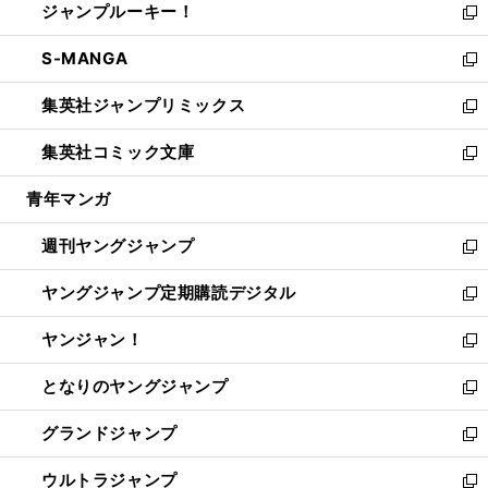
ジャンプルーキー！
く
で
ド
ィ
い
新
開
ウ
ン
ウ
し
S-MANGA
く
で
ド
ィ
い
新
開
ウ
ン
ウ
し
集英社ジャンプリミックス
く
で
ド
ィ
い
新
開
ウ
ン
ウ
し
集英社コミック文庫
く
で
ド
ィ
い
新
開
ウ
ン
ウ
し
青年マンガ
く
で
ド
ィ
い
開
ウ
ン
ウ
週刊ヤングジャンプ
く
で
ド
ィ
新
開
ウ
ン
し
ヤングジャンプ定期購読デジタル
く
で
ド
い
新
開
ウ
ウ
し
ヤンジャン！
く
で
ィ
い
新
開
ン
ウ
し
となりのヤングジャンプ
く
ド
ィ
い
新
ウ
ン
ウ
し
グランドジャンプ
で
ド
ィ
い
新
開
ウ
ン
ウ
し
ウルトラジャンプ
く
で
ド
ィ
い
新