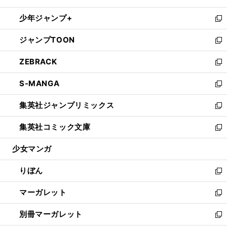
開
ウ
ン
ウ
し
少年ジャンプ+
く
で
ド
ィ
い
新
開
ウ
ン
ウ
し
ジャンプTOON
く
で
ド
ィ
い
新
開
ウ
ン
ウ
し
ZEBRACK
く
で
ド
ィ
い
新
開
ウ
ン
ウ
し
S-MANGA
く
で
ド
ィ
い
新
開
ウ
ン
ウ
し
集英社ジャンプリミックス
く
で
ド
ィ
い
新
開
ウ
ン
ウ
し
集英社コミック文庫
く
で
ド
ィ
い
新
開
ウ
ン
ウ
し
少女マンガ
く
で
ド
ィ
い
開
ウ
ン
ウ
りぼん
く
で
ド
ィ
新
開
ウ
ン
し
マーガレット
く
で
ド
い
新
開
ウ
ウ
し
別冊マーガレット
く
で
ィ
い
新
開
ン
ウ