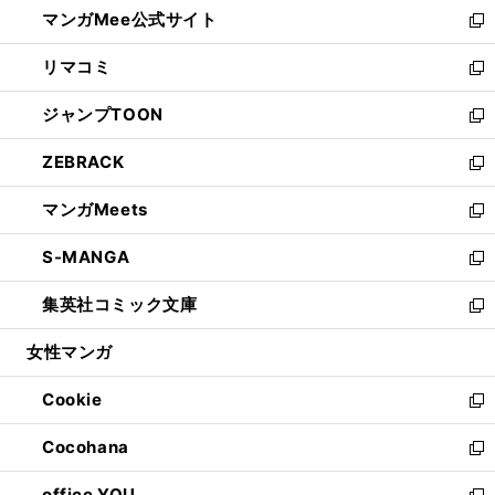
し
マンガMee公式サイト
く
ド
ィ
い
新
ウ
ン
ウ
し
リマコミ
で
ド
ィ
い
新
開
ウ
ン
ウ
し
ジャンプTOON
く
で
ド
ィ
い
新
開
ウ
ン
ウ
し
ZEBRACK
く
で
ド
ィ
い
新
開
ウ
ン
ウ
し
マンガMeets
く
で
ド
ィ
い
新
開
ウ
ン
ウ
し
S-MANGA
く
で
ド
ィ
い
新
開
ウ
ン
ウ
し
集英社コミック文庫
く
で
ド
ィ
い
新
開
ウ
ン
ウ
し
女性マンガ
く
で
ド
ィ
い
開
ウ
ン
ウ
Cookie
く
で
ド
ィ
新
開
ウ
ン
し
Cocohana
く
で
ド
い
新
開
ウ
ウ
し
office YOU
く