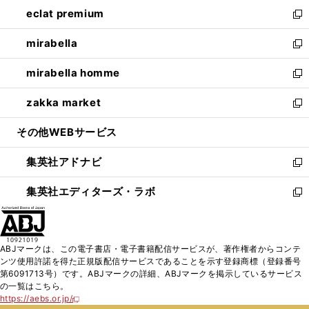
ン
ウ
し
eclat premium
く
で
ド
ィ
い
新
開
ウ
ン
ウ
し
mirabella
く
で
ド
ィ
い
新
開
ウ
ン
ウ
し
mirabella homme
く
で
ド
ィ
い
新
開
ウ
ン
ウ
し
zakka market
く
で
ド
ィ
い
新
開
ウ
ン
ウ
し
その他WEBサービス
く
で
ド
ィ
い
開
ウ
ン
ウ
集英社アドナビ
く
で
ド
ィ
新
開
ウ
ン
し
集英社エディターズ・ラボ
く
で
ド
い
新
開
ウ
ウ
し
く
で
ィ
い
開
ン
ウ
ABJマークは、この電子書店・電子書籍配信サービスが、著作権者からコンテ
く
ド
ィ
ンツ使用許諾を得た正規版配信サービスであることを示す登録商標（登録番号
ウ
ン
第6091713号）です。ABJマークの詳細、ABJマークを掲示しているサービス
で
ド
の一覧はこちら。
開
ウ
https://aebs.or.jp/
新