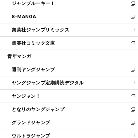
ジャンプルーキー！
く
で
ド
ィ
い
新
開
ウ
ン
ウ
し
S-MANGA
く
で
ド
ィ
い
新
開
ウ
ン
ウ
し
集英社ジャンプリミックス
く
で
ド
ィ
い
新
開
ウ
ン
ウ
し
集英社コミック文庫
く
で
ド
ィ
い
新
開
ウ
ン
ウ
し
青年マンガ
く
で
ド
ィ
い
開
ウ
ン
ウ
週刊ヤングジャンプ
く
で
ド
ィ
新
開
ウ
ン
し
ヤングジャンプ定期購読デジタル
く
で
ド
い
新
開
ウ
ウ
し
ヤンジャン！
く
で
ィ
い
新
開
ン
ウ
し
となりのヤングジャンプ
く
ド
ィ
い
新
ウ
ン
ウ
し
グランドジャンプ
で
ド
ィ
い
新
開
ウ
ン
ウ
し
ウルトラジャンプ
く
で
ド
ィ
い
新