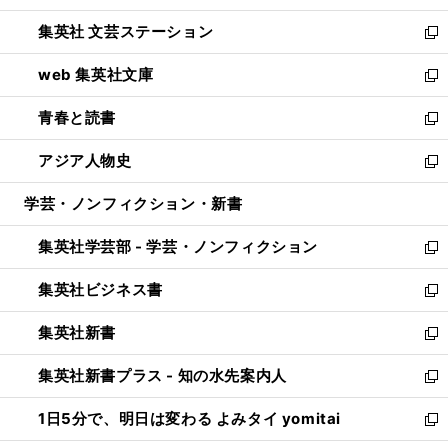
開
ウ
し
集英社 文芸ステーション
く
ィ
い
新
ン
ウ
し
web 集英社文庫
ド
ィ
い
新
ウ
ン
ウ
し
青春と読書
で
ド
ィ
い
新
開
ウ
ン
ウ
し
アジア人物史
く
で
ド
ィ
い
新
開
ウ
ン
ウ
し
学芸・ノンフィクション・新書
く
で
ド
ィ
い
開
ウ
ン
ウ
集英社学芸部 - 学芸・ノンフィクション
く
で
ド
ィ
新
開
ウ
ン
し
集英社ビジネス書
く
で
ド
い
新
開
ウ
ウ
し
集英社新書
く
で
ィ
い
新
開
ン
ウ
し
集英社新書プラス - 知の水先案内人
く
ド
ィ
い
新
ウ
ン
ウ
し
1日5分で、明日は変わる よみタイ yomitai
で
ド
ィ
い
新
開
ウ
ン
ウ
し