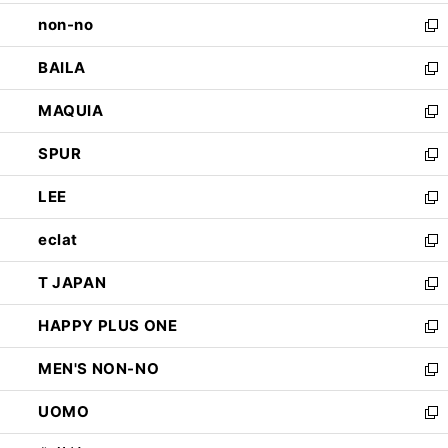
開
ウ
し
non-no
く
で
い
新
開
ウ
し
BAILA
く
ィ
い
新
ン
ウ
し
MAQUIA
ド
ィ
い
新
ウ
ン
ウ
し
SPUR
で
ド
ィ
い
新
開
ウ
ン
ウ
し
LEE
く
で
ド
ィ
い
新
開
ウ
ン
ウ
し
eclat
く
で
ド
ィ
い
新
開
ウ
ン
ウ
し
T JAPAN
く
で
ド
ィ
い
新
開
ウ
ン
ウ
し
HAPPY PLUS ONE
く
で
ド
ィ
い
新
開
ウ
ン
ウ
し
MEN'S NON-NO
く
で
ド
ィ
い
新
開
ウ
ン
ウ
し
UOMO
く
で
ド
ィ
い
新
開
ウ
ン
ウ
し