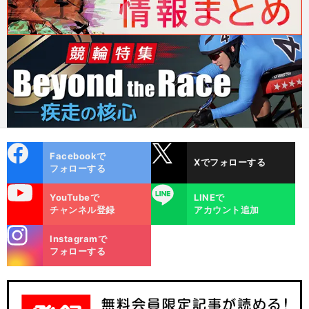
cebo
X
Facebookで
Xでフォローする
ok
フォローする
uTube
LINE
YouTubeで
LINEで
チャンネル登録
アカウント追加
stagra
Instagramで
m
フォローする