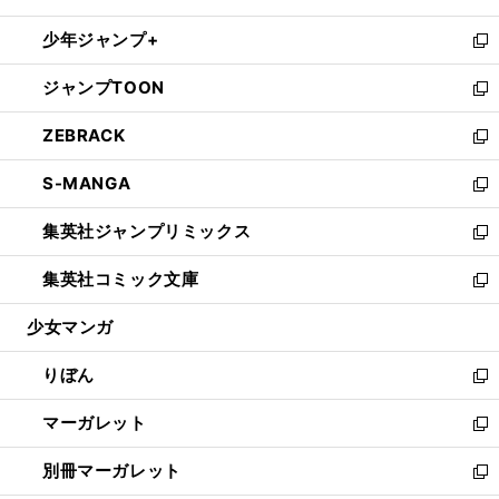
開
ウ
ン
ウ
し
少年ジャンプ+
く
で
ド
ィ
い
新
開
ウ
ン
ウ
し
ジャンプTOON
く
で
ド
ィ
い
新
開
ウ
ン
ウ
し
ZEBRACK
く
で
ド
ィ
い
新
開
ウ
ン
ウ
し
S-MANGA
く
で
ド
ィ
い
新
開
ウ
ン
ウ
し
集英社ジャンプリミックス
く
で
ド
ィ
い
新
開
ウ
ン
ウ
し
集英社コミック文庫
く
で
ド
ィ
い
新
開
ウ
ン
ウ
し
少女マンガ
く
で
ド
ィ
い
開
ウ
ン
ウ
りぼん
く
で
ド
ィ
新
開
ウ
ン
し
マーガレット
く
で
ド
い
新
開
ウ
ウ
し
別冊マーガレット
く
で
ィ
い
新
開
ン
ウ