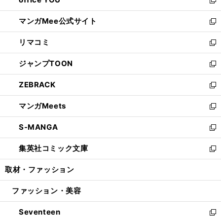
で
ィ
い
新
開
ン
ウ
し
マンガMee公式サイト
く
ド
ィ
い
新
ウ
ン
ウ
し
リマコミ
で
ド
ィ
い
新
開
ウ
ン
ウ
し
ジャンプTOON
く
で
ド
ィ
い
新
開
ウ
ン
ウ
し
ZEBRACK
く
で
ド
ィ
い
新
開
ウ
ン
ウ
し
マンガMeets
く
で
ド
ィ
い
新
開
ウ
ン
ウ
し
S-MANGA
く
で
ド
ィ
い
新
開
ウ
ン
ウ
し
集英社コミック文庫
く
で
ド
ィ
い
新
開
ウ
ン
ウ
し
取材・ファッション
く
で
ド
ィ
い
開
ウ
ン
ウ
ファッション・美容
く
で
ド
ィ
開
ウ
ン
Seventeen
く
で
ド
新