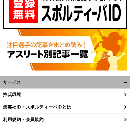
サービス
開
く/
推奨環境
閉
じ
集英社ID・スポルティーバIDとは
る
利用規約・会員規約