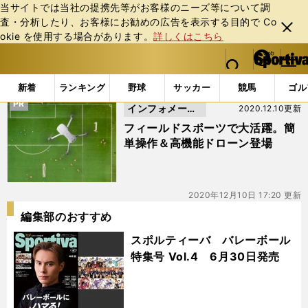
当サイトでは当社の提携先等がお客様のニーズ等について調
査・分析したり、お客様にお勧めの広告を表⽰する⽬的で Co
閉じ
okie を使⽤する場合があります。
詳しくはこちら
る
マイペ
web Sportiva (webスポルティーバ)
検索
メニュ
we
ー
「#DJI」の最新ニュース・ 情報
b
ジ
新着
ランキング
野球
サッカー
競馬
ゴル
ス
PR
インフォメーシ
2020.12.10更新
ポ
ル
ョン
フィールドスポーツで大活躍。簡
テ
単操作＆高機能ドローン登場
ィ
ー
バ
2020年12月10日 17:20 更新
編集部のおすすめ
スポルティーバ バレーボール
特集号 Vol.4 6月30日発売