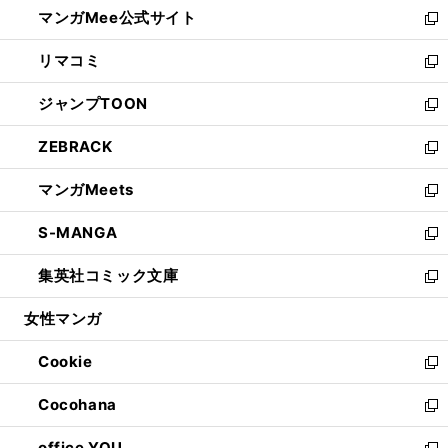
し
マンガMee公式サイト
く
ド
ィ
い
新
ウ
ン
ウ
し
リマコミ
で
ド
ィ
い
新
開
ウ
ン
ウ
し
ジャンプTOON
く
で
ド
ィ
い
新
開
ウ
ン
ウ
し
ZEBRACK
く
で
ド
ィ
い
新
開
ウ
ン
ウ
し
マンガMeets
く
で
ド
ィ
い
新
開
ウ
ン
ウ
し
S-MANGA
く
で
ド
ィ
い
新
開
ウ
ン
ウ
し
集英社コミック文庫
く
で
ド
ィ
い
新
開
ウ
ン
ウ
し
女性マンガ
く
で
ド
ィ
い
開
ウ
ン
ウ
Cookie
く
で
ド
ィ
新
開
ウ
ン
し
Cocohana
く
で
ド
い
新
開
ウ
ウ
し
office YOU
く