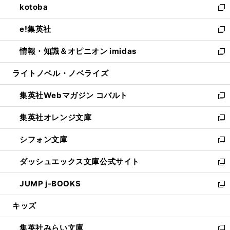
kotoba
く
で
ド
ィ
い
新
開
ウ
ン
ウ
し
e!集英社
く
で
ド
ィ
い
新
開
ウ
ン
ウ
し
情報・知識＆オピニオン imidas
く
で
ド
ィ
い
新
開
ウ
ン
ウ
し
ライトノベル・ノベライズ
く
で
ド
ィ
い
開
ウ
ン
ウ
集英社Webマガジン コバルト
く
で
ド
ィ
新
開
ウ
ン
し
集英社オレンジ文庫
く
で
ド
い
新
開
ウ
ウ
し
シフォン文庫
く
で
ィ
い
新
開
ン
ウ
し
ダッシュエックス文庫公式サイト
く
ド
ィ
い
新
ウ
ン
ウ
し
JUMP j-BOOKS
で
ド
ィ
い
新
開
ウ
ン
ウ
し
キッズ
く
で
ド
ィ
い
開
ウ
ン
ウ
集英社みらい文庫
く
で
ド
ィ