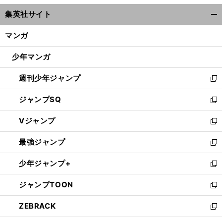
ウ
集英社サイト
ィ
開
ン
く/
マンガ
ド
閉
ウ
じ
少年マンガ
で
る
開
週刊少年ジャンプ
く
新
し
ジャンプSQ
い
新
ウ
し
Vジャンプ
ィ
い
新
ン
ウ
し
最強ジャンプ
ド
ィ
い
新
ウ
ン
ウ
し
少年ジャンプ+
で
ド
ィ
い
新
開
ウ
ン
ウ
し
ジャンプTOON
く
で
ド
ィ
い
新
開
ウ
ン
ウ
し
ZEBRACK
く
で
ド
ィ
い
新
開
ウ
ン
ウ
し