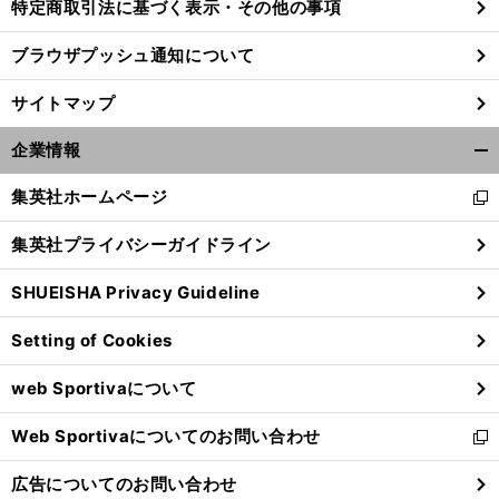
特定商取引法に基づく表示・その他の事項
ブラウザプッシュ通知について
サイトマップ
企業情報
開
く/
集英社ホームページ
新
閉
し
じ
集英社プライバシーガイドライン
い
る
ウ
SHUEISHA Privacy Guideline
ィ
ン
Setting of Cookies
ド
ウ
web Sportivaについて
で
開
Web Sportivaについてのお問い合わせ
く
新
し
広告についてのお問い合わせ
い