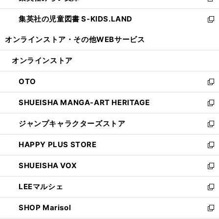
新
開
ウ
ン
し
集英社の児童図書 S-KIDS.LAND
く
で
ド
い
新
開
ウ
ウ
し
オンラインストア・
その他WEBサービス
く
で
ィ
い
開
ン
ウ
オンラインストア
く
ド
ィ
ウ
ン
OTO
で
ド
新
開
ウ
し
SHUEISHA MANGA-ART HERITAGE
く
で
い
新
開
ウ
し
ジャンプキャラクターズストア
く
ィ
い
新
ン
ウ
し
HAPPY PLUS STORE
ド
ィ
い
新
ウ
ン
ウ
し
SHUEISHA VOX
で
ド
ィ
い
新
開
ウ
ン
ウ
し
LEEマルシェ
く
で
ド
ィ
い
新
開
ウ
ン
ウ
し
SHOP Marisol
く
で
ド
ィ
い
新
開
ウ