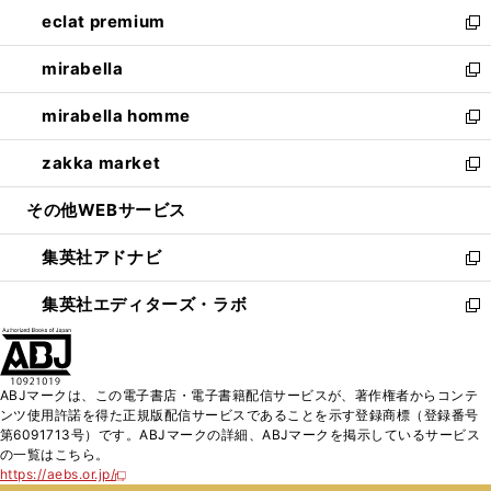
ン
ウ
し
eclat premium
く
で
ド
ィ
い
新
開
ウ
ン
ウ
し
mirabella
く
で
ド
ィ
い
新
開
ウ
ン
ウ
し
mirabella homme
く
で
ド
ィ
い
新
開
ウ
ン
ウ
し
zakka market
く
で
ド
ィ
い
新
開
ウ
ン
ウ
し
その他WEBサービス
く
で
ド
ィ
い
開
ウ
ン
ウ
集英社アドナビ
く
で
ド
ィ
新
開
ウ
ン
し
集英社エディターズ・ラボ
く
で
ド
い
新
開
ウ
ウ
し
く
で
ィ
い
開
ン
ウ
ABJマークは、この電子書店・電子書籍配信サービスが、著作権者からコンテ
く
ド
ィ
ンツ使用許諾を得た正規版配信サービスであることを示す登録商標（登録番号
ウ
ン
第6091713号）です。ABJマークの詳細、ABJマークを掲示しているサービス
で
ド
の一覧はこちら。
開
ウ
https://aebs.or.jp/
新