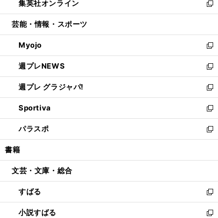
集英社オンライン
く
で
ド
ィ
い
新
開
ウ
ン
ウ
し
芸能・情報・スポーツ
く
で
ド
ィ
い
開
ウ
ン
ウ
Myojo
く
で
ド
ィ
新
開
ウ
ン
し
週プレNEWS
く
で
ド
い
新
開
ウ
ウ
し
週プレ グラジャパ!
く
で
ィ
い
新
開
ン
ウ
し
Sportiva
く
ド
ィ
い
新
ウ
ン
ウ
し
パラスポ
で
ド
ィ
い
新
開
ウ
ン
ウ
し
書籍
く
で
ド
ィ
い
開
ウ
ン
ウ
文芸・文庫・総合
く
で
ド
ィ
開
ウ
ン
すばる
く
で
ド
新
開
ウ
し
小説すばる
く
で
い
新