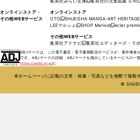
集英社みらい文庫
集英社の児童図書 S-KID
開
開
新
ウ
ウ
く
く
し
ィ
オンラインストア・
オンラインストア
で
い
ン
その他WEBサービス
OTO
SHUEISHA MANGA-ART HERITAGE
開
新
ウ
ド
LEEマルシェ
SHOP Marisol
eclat prem
く
し
新
新
ィ
ウ
い
し
し
ン
その他WEBサービス
で
ウ
い
い
ド
集英社アドナビ
集英社エディターズ・ラ
開
新
ィ
ウ
ウ
ウ
く
し
ABJマークは、この電子書店・電子書籍配信サービスが、著作権者か
ン
ィ
ィ
で
い
です。ABJマークの詳細、ABJマークを掲示しているサービスの一
ド
ン
ン
開
https://aebs.or.jp/
ウ
新
ウ
ド
ド
く
し
ィ
で
ウ
ウ
い
本ホームページに記載の文章・画像・写真などを無断で複製す
ン
開
で
で
ウ
ド
© SHUEIS
ィ
く
開
開
ン
ウ
く
く
ド
で
ウ
開
で
開
く
く