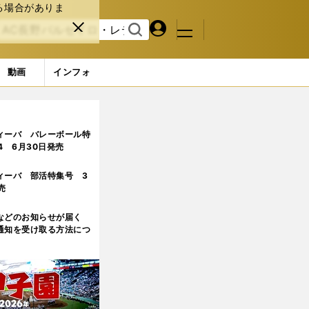
る場合がありま
マイペ
閉じ
検索
メニュ
ー
る
す
ジ
る
動画
インフォ
ィーバ バレーボール特
.4 6月30日発売
ィーバ 部活特集号 3
売
などのお知らせが届く
通知を受け取る方法につ