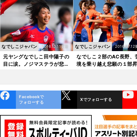
グへ来たのか
なでしこジャパン
なでしこジャパン
2016.10.11更新
2016.07.1
元ヤングなでしこ田中陽子の
なでしこ２部のAC長野、
目に涙。ノジマステラが悲願
境を乗り越え悲願の１部
の２部優勝
へ
ebo
X
YouTube
Facebookで
Xでフォローする
ok
フォローする