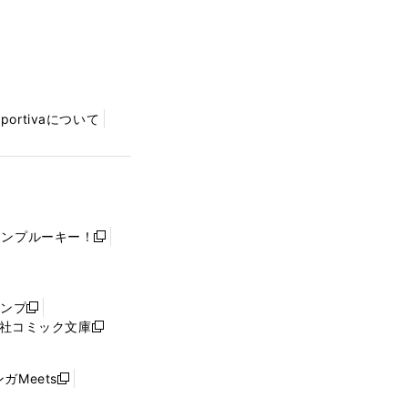
Sportivaについて
ャンプルーキー！
新
し
い
ウ
ャンプ
新
ィ
社コミック文庫
し
新
ン
い
し
ド
ウ
い
ウ
ガMeets
新
ィ
ウ
で
し
ン
ィ