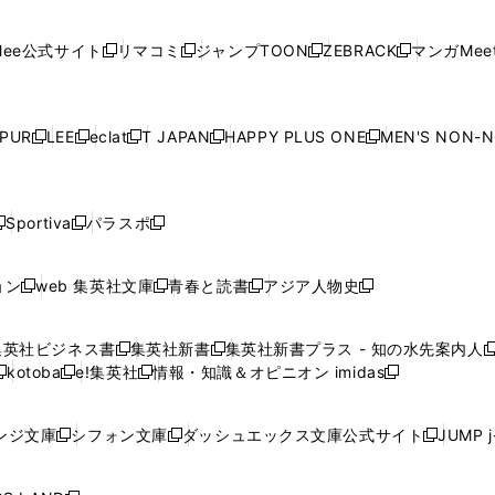
開
開
で
開
開
開
い
い
い
い
い
ン
ド
ン
ド
ン
ド
ン
く
く
開
く
く
く
ウ
ウ
ウ
ウ
ウ
ド
ウ
ド
ウ
ド
ウ
ド
ee公式サイト
リマコミ
ジャンプTOON
ZEBRACK
マンガMeet
く
新
新
新
新
ィ
ィ
ィ
ィ
ィ
ウ
で
ウ
で
ウ
で
ウ
し
し
し
し
ン
ン
ン
ン
ン
で
開
で
開
で
開
で
い
い
い
い
ド
ド
ド
ド
ド
開
く
開
く
開
く
開
ウ
ウ
ウ
ウ
ウ
ウ
ウ
ウ
ウ
PUR
LEE
eclat
T JAPAN
HAPPY PLUS ONE
MEN'S NON-
く
く
く
く
新
新
新
新
新
ィ
ィ
ィ
ィ
で
で
で
で
で
し
し
し
し
し
ン
ン
ン
ン
開
開
開
開
開
い
い
い
い
い
ド
ド
ド
ド
く
く
く
く
く
ウ
ウ
ウ
ウ
ウ
ウ
ウ
ウ
ウ
Sportiva
パラスポ
新
新
ィ
ィ
ィ
ィ
ィ
で
で
で
で
し
し
し
ン
ン
ン
ン
ン
開
開
開
開
い
い
い
ド
ド
ド
ド
ド
ョン
web 集英社文庫
青春と読書
アジア人物史
く
く
く
く
新
新
新
新
ウ
ウ
ウ
ウ
ウ
ウ
ウ
ウ
し
し
し
し
ィ
ィ
ィ
で
で
で
で
で
い
い
い
い
ン
ン
ン
集英社ビジネス書
集英社新書
集英社新書プラス - 知の水先案内人
開
開
開
開
開
新
新
新
ウ
ウ
ウ
ウ
ド
ド
ド
kotoba
e!集英社
情報・知識＆オピニオン imidas
く
く
く
く
く
新
し
新
し
新
ィ
ィ
ィ
ィ
ウ
ウ
ウ
し
し
い
し
い
し
ン
ン
ン
ン
で
で
で
い
い
ウ
い
ウ
い
ド
ド
ド
ド
ンジ文庫
シフォン文庫
ダッシュエックス文庫公式サイト
JUMP 
開
開
開
新
新
新
ウ
ウ
ィ
ウ
ィ
ウ
ウ
ウ
ウ
ウ
く
く
く
し
し
し
ィ
ィ
ン
ィ
ン
ィ
で
で
で
で
い
い
い
ン
ン
ド
ン
ド
ン