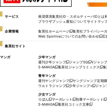
サービス
推奨環境
集英社ID・スポルティーバIDとは
ブラウザプッシュ通知について
サイトマッ
企業情報
集英社ホームページ
集英社プライバシー
新
Web Sportivaについてのお問い合わせ
広
し
新
い
し
集英社サイト
ウ
い
ィ
ウ
マンガ
少年マンガ
ン
ィ
週刊少年ジャンプ
ジャンプSQ
Vジャン
ド
ン
新
新
S-MANGA
集英社ジャンプリミックス
集
ウ
ド
新
し
し
新
で
ウ
し
い
い
し
青年マンガ
開
で
い
ウ
ウ
い
週刊ヤングジャンプ
ヤングジャンプ定期
新
く
開
ウ
ィ
ィ
ウ
ウルトラジャンプ
少年ジャンプ+
ジャン
新
し
新
く
ィ
ン
ン
ィ
し
い
し
ン
ド
ド
ン
少女マンガ
い
ウ
い
ド
ウ
ウ
ド
りぼん
マーガレット
別冊マーガレット
新
新
新
ウ
ィ
ウ
ウ
で
で
ウ
S-MANGA
集英社コミック文庫
し
新
し
新
ィ
ン
ィ