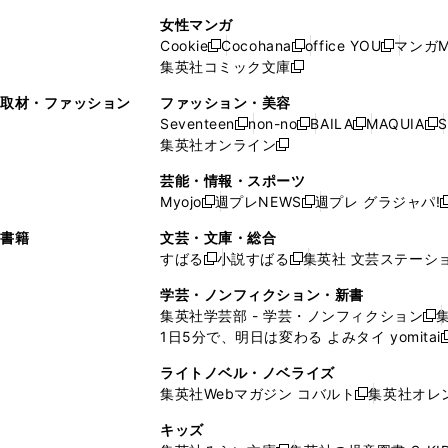
で
開
開
で
い
し
い
し
ン
ド
ン
女性マンガ
開
く
く
開
ウ
い
ウ
い
ド
ウ
ド
Cookie
Cocohana
office YOU
マンガM
く
く
新
新
新
ィ
ウ
ィ
ウ
ウ
で
ウ
集英社コミック文庫
し
新
し
し
ン
ィ
ン
ィ
で
開
で
い
し
い
い
ド
ン
ド
ン
取材・ファッション
ファッション・美容
開
く
開
ウ
い
ウ
ウ
ウ
ド
ウ
ド
Seventeen
non-no
BAILA
MAQUIA
S
く
く
新
新
新
新
ィ
ウ
ィ
ィ
で
ウ
で
ウ
集英社オンライン
し
新
し
し
し
ン
ィ
ン
ン
開
で
開
で
い
し
い
い
い
ド
ン
ド
ド
芸能・情報・スポーツ
く
開
く
開
ウ
い
ウ
ウ
ウ
ウ
ド
ウ
ウ
Myojo
週プレNEWS
週プレ グラジャパ!
く
く
新
新
新
ィ
ウ
ィ
ィ
ィ
で
ウ
で
で
し
し
ン
ィ
ン
ン
ン
書籍
文芸・文庫・総合
開
で
開
開
い
い
ド
ン
ド
ド
ド
すばる
小説すばる
集英社 文芸ステーシ
く
開
く
く
新
新
ウ
ウ
ウ
ド
ウ
ウ
ウ
く
し
し
ィ
ィ
学芸・ノンフィクション・新書
で
ウ
で
で
で
い
い
ン
ン
集英社学芸部 - 学芸・ノンフィクション
開
で
開
開
開
新
ウ
ウ
ド
ド
1日5分で、明日は変わる よみタイ yomitai
く
開
く
く
く
し
新
ィ
ィ
ウ
ウ
く
い
ン
ン
ライトノベル・ノベライズ
で
で
ウ
ド
ド
集英社Webマガジン コバルト
集英社オレ
開
開
新
ィ
ウ
ウ
く
く
し
ン
キッズ
で
で
い
ド