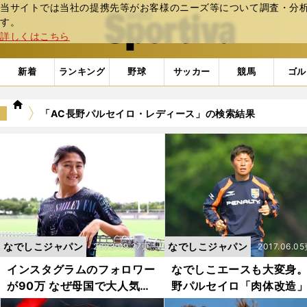
当サイトでは当社の提携先等がお客様のニーズ等について調査・分析し
web Sportiva (webスポルティーバ)
す。
詳しくはこちら
新着
ランキング
野球
サッカー
競馬
ゴル
we
「AC長野パルセイロ・レディース」の検索結果
b
ス
ポ
ル
テ
ィ
ー
バ
なでしこジャパン
なでしこジャパン
2023.09.27更
2017.06.0
新
インスタグラムのフォロワー
なでしこエースも大変身
が90万 なぜ母国で大人気の
野パルセイロ「肉体改造
女子サッカー選手はWEリー
驚くべき効果