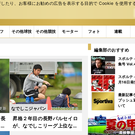
たり、お客様にお勧めの広告を表⽰する⽬的で Cookie を使⽤す
フ
その他球技
その他競技
モーター
フォト
連載
編集部のおすすめ
スポルテ
集号 Vol
スポルテ
月16日発
最新記事
プッシュ
いて
なでしこジャパン
5更新
2017.06.05更新
。長
昇格２年目の長野パルセイロ
」の
が、なでしこリーグ上位なの
には秘密がある