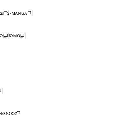
開
い
ド
ン
く
ウ
ウ
ド
s
S-MANGA
新
新
ィ
で
ウ
し
し
ン
開
で
い
い
ド
く
開
ウ
ウ
ウ
NO
UOMO
く
新
新
ィ
ィ
で
し
し
ン
ン
開
い
い
ド
ド
く
ウ
ウ
ウ
ウ
ィ
ィ
で
で
ン
ン
開
開
ド
ド
く
く
ウ
ウ
で
で
開
開
く
く
し
い
ウ
j-BOOKS
新
ィ
し
ン
い
ド