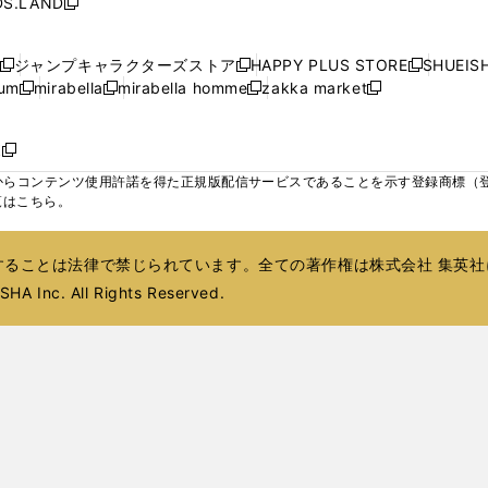
S.LAND
開
開
開
開
新
ウ
ウ
ウ
ド
ド
ウ
ド
ウ
ド
く
く
く
く
し
ィ
ィ
ィ
ウ
ウ
で
ウ
で
ウ
い
ン
ン
ン
ジャンプキャラクターズストア
HAPPY PLUS STORE
SHUEIS
で
で
開
で
開
で
新
新
新
ウ
ド
ド
ド
ium
mirabella
mirabella homme
zakka market
開
開
く
開
く
開
し
新
新
新
し
新
し
ィ
ウ
ウ
ウ
く
く
く
く
い
し
し
い
し
し
い
ン
で
で
で
ウ
い
い
ウ
い
い
ウ
ド
ボ
開
開
開
新
ィ
ウ
ウ
ィ
ウ
ウ
ィ
ウ
く
く
く
し
らコンテンツ使用許諾を得た正規版配信サービスであることを示す登録商標（登録番
ン
ィ
ィ
ン
ィ
ィ
ン
で
い
覧はこちら。
ド
ン
ン
ド
ン
ン
ド
開
ウ
ウ
ド
ド
ウ
ド
ド
ウ
く
ィ
で
ウ
ウ
で
ウ
ウ
で
ることは法律で禁じられています。全ての著作権は株式会社 集英社
ン
開
で
で
開
で
で
開
ド
HA Inc. All Rights Reserved.
く
開
開
く
開
開
く
ウ
く
く
く
く
で
開
く