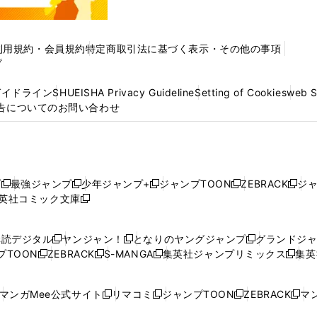
利用規約・会員規約
特定商取引法に基づく表示・その他の事項
プ
ガイドライン
SHUEISHA Privacy Guideline
Setting of Cookies
web 
告についてのお問い合わせ
プ
最強ジャンプ
少年ジャンプ+
ジャンプTOON
ZEBRACK
ジ
新
新
新
新
新
英社コミック文庫
し
新
し
し
し
し
い
い
し
い
い
い
ウ
ウ
い
ウ
ウ
ウ
購読デジタル
ヤンジャン！
となりのヤングジャンプ
グランドジ
新
新
新
ィ
ィ
ウ
ィ
ィ
ィ
プTOON
ZEBRACK
S-MANGA
集英社ジャンプリミックス
集英
新
し
新
し
新
し
新
ン
ン
ィ
ン
ン
ン
し
い
し
い
し
い
し
ド
ド
ン
ド
ド
ド
い
ウ
い
ウ
い
ウ
い
ウ
ウ
ド
ウ
ウ
ウ
マンガMee公式サイト
リマコミ
ジャンプTOON
ZEBRACK
マン
新
新
新
新
ウ
ィ
ウ
ィ
ウ
ィ
ウ
で
で
ウ
で
で
で
し
し
し
し
し
ィ
ン
ィ
ン
ィ
ン
ィ