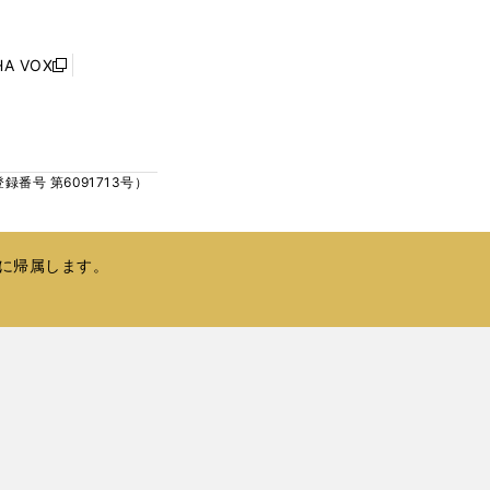
ウ
ウ
ィ
で
ン
HA VOX
開
新
ド
く
し
ウ
い
で
ウ
開
ィ
く
号 第6091713号）
ン
ド
ウ
で
に帰属します。
開
く