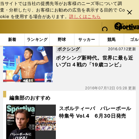
当サイトでは当社の提携先等がお客様のニーズ等について調
査・分析したり、お客様にお勧めの広告を表⽰する⽬的で Co
閉じ
okie を使⽤する場合があります。
詳しくはこちら
る
マイペ
web Sportiva (webスポルティーバ)
検索
メニュ
we
ー
「#1995年生まれ」の最新ニュース・ 情報
b
ジ
新着
ランキング
野球
サッカー
競馬
ゴル
ス
ボクシング
2016.07.12更新
ポ
ル
ボクシング新時代。世界に最も近
テ
いプロ４戦の「19歳コンビ」
ィ
ー
バ
2016年07月12日 05:28 更新
編集部のおすすめ
スポルティーバ バレーボール
特集号 Vol.4 6月30日発売