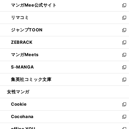
し
マンガMee公式サイト
く
ド
ィ
い
新
ウ
ン
ウ
し
リマコミ
で
ド
ィ
い
新
開
ウ
ン
ウ
し
ジャンプTOON
く
で
ド
ィ
い
新
開
ウ
ン
ウ
し
ZEBRACK
く
で
ド
ィ
い
新
開
ウ
ン
ウ
し
マンガMeets
く
で
ド
ィ
い
新
開
ウ
ン
ウ
し
S-MANGA
く
で
ド
ィ
い
新
開
ウ
ン
ウ
し
集英社コミック文庫
く
で
ド
ィ
い
新
開
ウ
ン
ウ
し
女性マンガ
く
で
ド
ィ
い
開
ウ
ン
ウ
Cookie
く
で
ド
ィ
新
開
ウ
ン
し
Cocohana
く
で
ド
い
新
開
ウ
ウ
し
office YOU
く