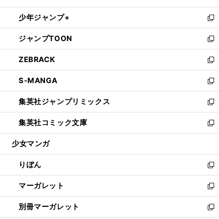
開
ウ
ン
ウ
し
少年ジャンプ+
く
で
ド
ィ
い
新
開
ウ
ン
ウ
し
ジャンプTOON
く
で
ド
ィ
い
新
開
ウ
ン
ウ
し
ZEBRACK
く
で
ド
ィ
い
新
開
ウ
ン
ウ
し
S-MANGA
く
で
ド
ィ
い
新
開
ウ
ン
ウ
し
集英社ジャンプリミックス
く
で
ド
ィ
い
新
開
ウ
ン
ウ
し
集英社コミック文庫
く
で
ド
ィ
い
新
開
ウ
ン
ウ
し
少女マンガ
く
で
ド
ィ
い
開
ウ
ン
ウ
りぼん
く
で
ド
ィ
新
開
ウ
ン
し
マーガレット
く
で
ド
い
新
開
ウ
ウ
し
別冊マーガレット
く
で
ィ
い
新
開
ン
ウ