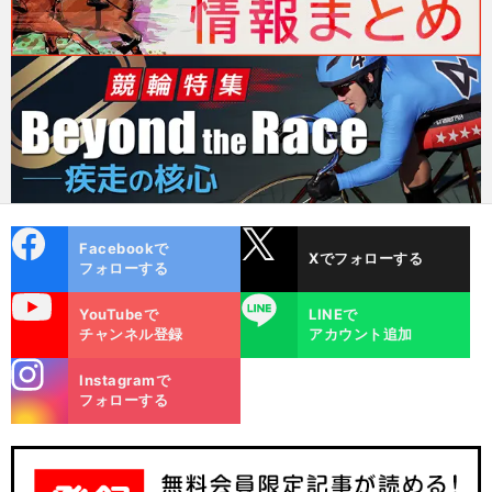
cebo
X
Facebookで
Xでフォローする
ok
フォローする
uTube
LINE
YouTubeで
LINEで
チャンネル登録
アカウント追加
stagra
Instagramで
m
フォローする