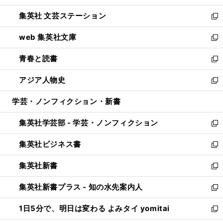
開
ウ
し
集英社 文芸ステーション
く
ィ
い
新
ン
ウ
し
web 集英社文庫
ド
ィ
い
新
ウ
ン
ウ
し
青春と読書
で
ド
ィ
い
新
開
ウ
ン
ウ
し
アジア人物史
く
で
ド
ィ
い
新
開
ウ
ン
ウ
し
学芸・ノンフィクション・新書
く
で
ド
ィ
い
開
ウ
ン
ウ
集英社学芸部 - 学芸・ノンフィクション
く
で
ド
ィ
新
開
ウ
ン
し
集英社ビジネス書
く
で
ド
い
新
開
ウ
ウ
し
集英社新書
く
で
ィ
い
新
開
ン
ウ
し
集英社新書プラス - 知の水先案内人
く
ド
ィ
い
新
ウ
ン
ウ
し
1日5分で、明日は変わる よみタイ yomitai
で
ド
ィ
い
新
開
ウ
ン
ウ
し