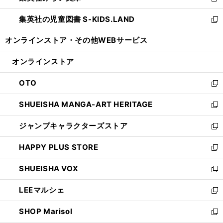
新
開
ウ
ン
し
集英社の児童図書 S-KIDS.LAND
く
で
ド
い
新
開
ウ
ウ
し
オンラインストア・
その他WEBサービス
く
で
ィ
い
開
ン
ウ
オンラインストア
く
ド
ィ
ウ
ン
OTO
で
ド
新
開
ウ
し
SHUEISHA MANGA-ART HERITAGE
く
で
い
新
開
ウ
し
ジャンプキャラクターズストア
く
ィ
い
新
ン
ウ
し
HAPPY PLUS STORE
ド
ィ
い
新
ウ
ン
ウ
し
SHUEISHA VOX
で
ド
ィ
い
新
開
ウ
ン
ウ
し
LEEマルシェ
く
で
ド
ィ
い
新
開
ウ
ン
ウ
し
SHOP Marisol
く
で
ド
ィ
い
新
開
ウ