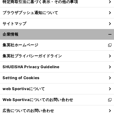
特定商取引法に基づく表示・その他の事項
ブラウザプッシュ通知について
サイトマップ
企業情報
開
く/
集英社ホームページ
新
閉
し
じ
集英社プライバシーガイドライン
い
る
ウ
SHUEISHA Privacy Guideline
ィ
ン
Setting of Cookies
ド
ウ
web Sportivaについて
で
開
Web Sportivaについてのお問い合わせ
く
新
し
広告についてのお問い合わせ
い