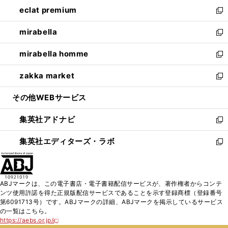
ン
ウ
し
eclat premium
く
で
ド
ィ
い
新
開
ウ
ン
ウ
し
mirabella
く
で
ド
ィ
い
新
開
ウ
ン
ウ
し
mirabella homme
く
で
ド
ィ
い
新
開
ウ
ン
ウ
し
zakka market
く
で
ド
ィ
い
新
開
ウ
ン
ウ
し
その他WEBサービス
く
で
ド
ィ
い
開
ウ
ン
ウ
集英社アドナビ
く
で
ド
ィ
新
開
ウ
ン
し
集英社エディターズ・ラボ
く
で
ド
い
新
開
ウ
ウ
し
く
で
ィ
い
開
ン
ウ
ABJマークは、この電子書店・電子書籍配信サービスが、著作権者からコンテ
く
ド
ィ
ンツ使用許諾を得た正規版配信サービスであることを示す登録商標（登録番号
ウ
ン
第6091713号）です。ABJマークの詳細、ABJマークを掲示しているサービス
で
ド
の一覧はこちら。
開
ウ
https://aebs.or.jp/
新