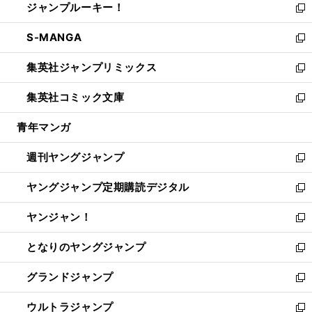
ジャンプルーキー！
く
で
ド
ィ
い
新
開
ウ
ン
ウ
し
S-MANGA
く
で
ド
ィ
い
新
開
ウ
ン
ウ
し
集英社ジャンプリミックス
く
で
ド
ィ
い
新
開
ウ
ン
ウ
し
集英社コミック文庫
く
で
ド
ィ
い
新
開
ウ
ン
ウ
し
青年マンガ
く
で
ド
ィ
い
開
ウ
ン
ウ
週刊ヤングジャンプ
く
で
ド
ィ
新
開
ウ
ン
し
ヤングジャンプ定期購読デジタル
く
で
ド
い
新
開
ウ
ウ
し
ヤンジャン！
く
で
ィ
い
新
開
ン
ウ
し
となりのヤングジャンプ
く
ド
ィ
い
新
ウ
ン
ウ
し
グランドジャンプ
で
ド
ィ
い
新
開
ウ
ン
ウ
し
ウルトラジャンプ
く
で
ド
ィ
い
新