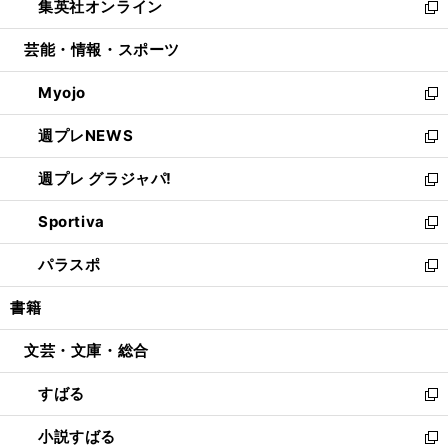
集英社オンライン
く
で
ド
ィ
い
新
開
ウ
ン
ウ
し
芸能・情報・スポーツ
く
で
ド
ィ
い
開
ウ
ン
ウ
Myojo
く
で
ド
ィ
新
開
ウ
ン
し
週プレNEWS
く
で
ド
い
新
開
ウ
ウ
し
週プレ グラジャパ!
く
で
ィ
い
新
開
ン
ウ
し
Sportiva
く
ド
ィ
い
新
ウ
ン
ウ
し
パラスポ
で
ド
ィ
い
新
開
ウ
ン
ウ
し
書籍
く
で
ド
ィ
い
開
ウ
ン
ウ
文芸・文庫・総合
く
で
ド
ィ
開
ウ
ン
すばる
く
で
ド
新
開
ウ
し
小説すばる
く
で
い
新