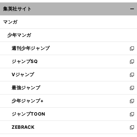
ウ
集英社サイト
ィ
開
ン
く/
マンガ
ド
閉
ウ
じ
少年マンガ
で
る
開
週刊少年ジャンプ
く
新
し
ジャンプSQ
い
新
ウ
し
Vジャンプ
ィ
い
新
ン
ウ
し
最強ジャンプ
ド
ィ
い
新
ウ
ン
ウ
し
少年ジャンプ+
で
ド
ィ
い
新
開
ウ
ン
ウ
し
ジャンプTOON
く
で
ド
ィ
い
新
開
ウ
ン
ウ
し
ZEBRACK
く
で
ド
ィ
い
新
開
ウ
ン
ウ
し