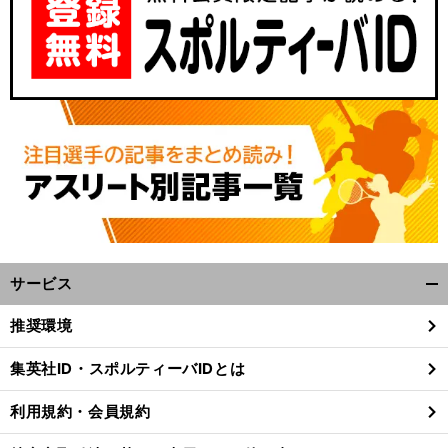
サービス
開
く/
推奨環境
閉
じ
集英社ID・スポルティーバIDとは
る
利用規約・会員規約