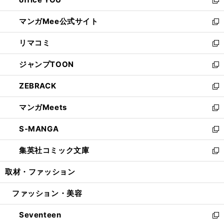
で
ィ
い
新
開
ン
ウ
し
マンガMee公式サイト
く
ド
ィ
い
新
ウ
ン
ウ
し
リマコミ
で
ド
ィ
い
新
開
ウ
ン
ウ
し
ジャンプTOON
く
で
ド
ィ
い
新
開
ウ
ン
ウ
し
ZEBRACK
く
で
ド
ィ
い
新
開
ウ
ン
ウ
し
マンガMeets
く
で
ド
ィ
い
新
開
ウ
ン
ウ
し
S-MANGA
く
で
ド
ィ
い
新
開
ウ
ン
ウ
し
集英社コミック文庫
く
で
ド
ィ
い
新
開
ウ
ン
ウ
し
取材・ファッション
く
で
ド
ィ
い
開
ウ
ン
ウ
ファッション・美容
く
で
ド
ィ
開
ウ
ン
Seventeen
く
で
ド
新