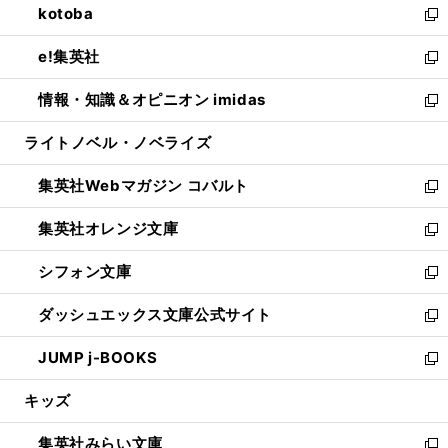
kotoba
く
で
ド
ィ
い
新
開
ウ
ン
ウ
し
e!集英社
く
で
ド
ィ
い
新
開
ウ
ン
ウ
し
情報・知識＆オピニオン imidas
く
で
ド
ィ
い
新
開
ウ
ン
ウ
し
ライトノベル・ノベライズ
く
で
ド
ィ
い
開
ウ
ン
ウ
集英社Webマガジン コバルト
く
で
ド
ィ
新
開
ウ
ン
し
集英社オレンジ文庫
く
で
ド
い
新
開
ウ
ウ
し
シフォン文庫
く
で
ィ
い
新
開
ン
ウ
し
ダッシュエックス文庫公式サイト
く
ド
ィ
い
新
ウ
ン
ウ
し
JUMP j-BOOKS
で
ド
ィ
い
新
開
ウ
ン
ウ
し
キッズ
く
で
ド
ィ
い
開
ウ
ン
ウ
集英社みらい文庫
く
で
ド
ィ