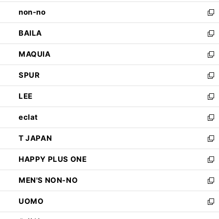
開
ウ
し
non-no
く
で
い
新
開
ウ
し
BAILA
く
ィ
い
新
ン
ウ
し
MAQUIA
ド
ィ
い
新
ウ
ン
ウ
し
SPUR
で
ド
ィ
い
新
開
ウ
ン
ウ
し
LEE
く
で
ド
ィ
い
新
開
ウ
ン
ウ
し
eclat
く
で
ド
ィ
い
新
開
ウ
ン
ウ
し
T JAPAN
く
で
ド
ィ
い
新
開
ウ
ン
ウ
し
HAPPY PLUS ONE
く
で
ド
ィ
い
新
開
ウ
ン
ウ
し
MEN'S NON-NO
く
で
ド
ィ
い
新
開
ウ
ン
ウ
し
UOMO
く
で
ド
ィ
い
新
開
ウ
ン
ウ
し