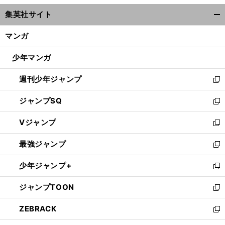
ウ
集英社サイト
ィ
開
ン
く/
マンガ
ド
閉
ウ
じ
少年マンガ
で
る
開
週刊少年ジャンプ
く
新
し
ジャンプSQ
い
新
ウ
し
Vジャンプ
ィ
い
新
ン
ウ
し
最強ジャンプ
ド
ィ
い
新
ウ
ン
ウ
し
少年ジャンプ+
で
ド
ィ
い
新
開
ウ
ン
ウ
し
ジャンプTOON
く
で
ド
ィ
い
新
開
ウ
ン
ウ
し
ZEBRACK
く
で
ド
ィ
い
新
開
ウ
ン
ウ
し