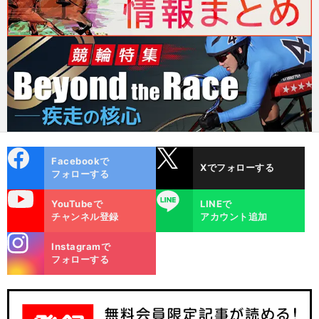
cebo
X
Facebookで
Xでフォローする
ok
フォローする
uTube
LINE
YouTubeで
LINEで
チャンネル登録
アカウント追加
stagra
Instagramで
m
フォローする