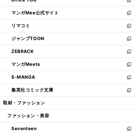
で
ィ
い
新
開
ン
ウ
し
マンガMee公式サイト
く
ド
ィ
い
新
ウ
ン
ウ
し
リマコミ
で
ド
ィ
い
新
開
ウ
ン
ウ
し
ジャンプTOON
く
で
ド
ィ
い
新
開
ウ
ン
ウ
し
ZEBRACK
く
で
ド
ィ
い
新
開
ウ
ン
ウ
し
マンガMeets
く
で
ド
ィ
い
新
開
ウ
ン
ウ
し
S-MANGA
く
で
ド
ィ
い
新
開
ウ
ン
ウ
し
集英社コミック文庫
く
で
ド
ィ
い
新
開
ウ
ン
ウ
し
取材・ファッション
く
で
ド
ィ
い
開
ウ
ン
ウ
ファッション・美容
く
で
ド
ィ
開
ウ
ン
Seventeen
く
で
ド
新