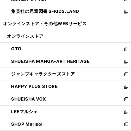
新
開
ウ
ン
し
集英社の児童図書 S-KIDS.LAND
く
で
ド
い
新
開
ウ
ウ
し
オンラインストア・
その他WEBサービス
く
で
ィ
い
開
ン
ウ
オンラインストア
く
ド
ィ
ウ
ン
OTO
で
ド
新
開
ウ
し
SHUEISHA MANGA-ART HERITAGE
く
で
い
新
開
ウ
し
ジャンプキャラクターズストア
く
ィ
い
新
ン
ウ
し
HAPPY PLUS STORE
ド
ィ
い
新
ウ
ン
ウ
し
SHUEISHA VOX
で
ド
ィ
い
新
開
ウ
ン
ウ
し
LEEマルシェ
く
で
ド
ィ
い
新
開
ウ
ン
ウ
し
SHOP Marisol
く
で
ド
ィ
い
新
開
ウ