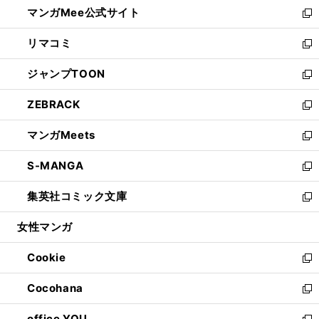
し
マンガMee公式サイト
く
ド
ィ
い
新
ウ
ン
ウ
し
リマコミ
で
ド
ィ
い
新
開
ウ
ン
ウ
し
ジャンプTOON
く
で
ド
ィ
い
新
開
ウ
ン
ウ
し
ZEBRACK
く
で
ド
ィ
い
新
開
ウ
ン
ウ
し
マンガMeets
く
で
ド
ィ
い
新
開
ウ
ン
ウ
し
S-MANGA
く
で
ド
ィ
い
新
開
ウ
ン
ウ
し
集英社コミック文庫
く
で
ド
ィ
い
新
開
ウ
ン
ウ
し
女性マンガ
く
で
ド
ィ
い
開
ウ
ン
ウ
Cookie
く
で
ド
ィ
新
開
ウ
ン
し
Cocohana
く
で
ド
い
新
開
ウ
ウ
し
office YOU
く