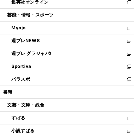
集英社オンライン
く
で
ド
ィ
い
新
開
ウ
ン
ウ
し
芸能・情報・スポーツ
く
で
ド
ィ
い
開
ウ
ン
ウ
Myojo
く
で
ド
ィ
新
開
ウ
ン
し
週プレNEWS
く
で
ド
い
新
開
ウ
ウ
し
週プレ グラジャパ!
く
で
ィ
い
新
開
ン
ウ
し
Sportiva
く
ド
ィ
い
新
ウ
ン
ウ
し
パラスポ
で
ド
ィ
い
新
開
ウ
ン
ウ
し
書籍
く
で
ド
ィ
い
開
ウ
ン
ウ
文芸・文庫・総合
く
で
ド
ィ
開
ウ
ン
すばる
く
で
ド
新
開
ウ
し
小説すばる
く
で
い
新