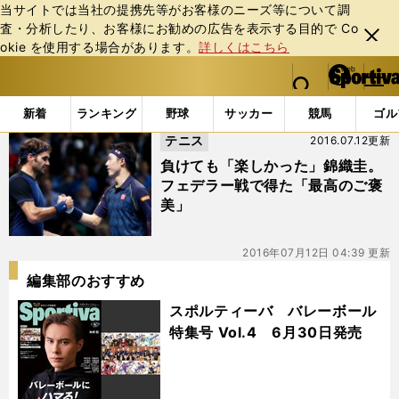
当サイトでは当社の提携先等がお客様のニーズ等について調
査・分析したり、お客様にお勧めの広告を表⽰する⽬的で Co
閉じ
okie を使⽤する場合があります。
詳しくはこちら
る
マイペ
web Sportiva (webスポルティーバ)
検索
メニュ
we
ー
「#11月19日」の最新ニュース・ 情報
b
ジ
新着
ランキング
野球
サッカー
競馬
ゴル
ス
テニス
2016.07.12更新
ポ
ル
負けても「楽しかった」錦織圭。
テ
フェデラー戦で得た「最高のご褒
ィ
美」
ー
バ
2016年07月12日 04:39 更新
編集部のおすすめ
スポルティーバ バレーボール
特集号 Vol.4 6月30日発売