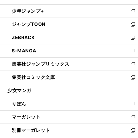
開
ウ
ン
ウ
し
少年ジャンプ+
く
で
ド
ィ
い
新
開
ウ
ン
ウ
し
ジャンプTOON
く
で
ド
ィ
い
新
開
ウ
ン
ウ
し
ZEBRACK
く
で
ド
ィ
い
新
開
ウ
ン
ウ
し
S-MANGA
く
で
ド
ィ
い
新
開
ウ
ン
ウ
し
集英社ジャンプリミックス
く
で
ド
ィ
い
新
開
ウ
ン
ウ
し
集英社コミック文庫
く
で
ド
ィ
い
新
開
ウ
ン
ウ
し
少女マンガ
く
で
ド
ィ
い
開
ウ
ン
ウ
りぼん
く
で
ド
ィ
新
開
ウ
ン
し
マーガレット
く
で
ド
い
新
開
ウ
ウ
し
別冊マーガレット
く
で
ィ
い
新
開
ン
ウ