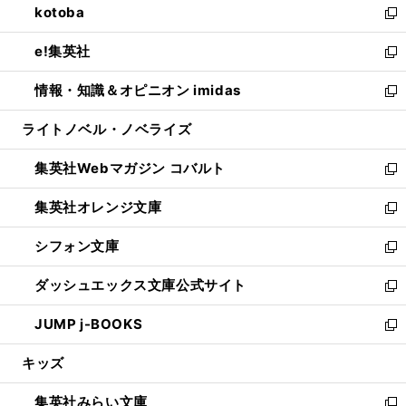
kotoba
く
で
ド
ィ
い
新
開
ウ
ン
ウ
し
e!集英社
く
で
ド
ィ
い
新
開
ウ
ン
ウ
し
情報・知識＆オピニオン imidas
く
で
ド
ィ
い
新
開
ウ
ン
ウ
し
ライトノベル・ノベライズ
く
で
ド
ィ
い
開
ウ
ン
ウ
集英社Webマガジン コバルト
く
で
ド
ィ
新
開
ウ
ン
し
集英社オレンジ文庫
く
で
ド
い
新
開
ウ
ウ
し
シフォン文庫
く
で
ィ
い
新
開
ン
ウ
し
ダッシュエックス文庫公式サイト
く
ド
ィ
い
新
ウ
ン
ウ
し
JUMP j-BOOKS
で
ド
ィ
い
新
開
ウ
ン
ウ
し
キッズ
く
で
ド
ィ
い
開
ウ
ン
ウ
集英社みらい文庫
く
で
ド
ィ