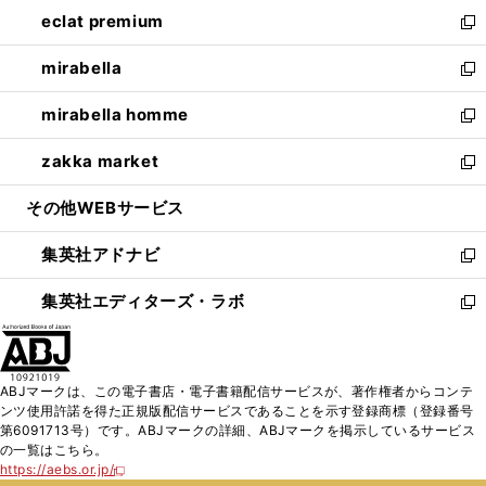
ン
ウ
し
eclat premium
く
で
ド
ィ
い
新
開
ウ
ン
ウ
し
mirabella
く
で
ド
ィ
い
新
開
ウ
ン
ウ
し
mirabella homme
く
で
ド
ィ
い
新
開
ウ
ン
ウ
し
zakka market
く
で
ド
ィ
い
新
開
ウ
ン
ウ
し
その他WEBサービス
く
で
ド
ィ
い
開
ウ
ン
ウ
集英社アドナビ
く
で
ド
ィ
新
開
ウ
ン
し
集英社エディターズ・ラボ
く
で
ド
い
新
開
ウ
ウ
し
く
で
ィ
い
開
ン
ウ
ABJマークは、この電子書店・電子書籍配信サービスが、著作権者からコンテ
く
ド
ィ
ンツ使用許諾を得た正規版配信サービスであることを示す登録商標（登録番号
ウ
ン
第6091713号）です。ABJマークの詳細、ABJマークを掲示しているサービス
で
ド
の一覧はこちら。
開
ウ
https://aebs.or.jp/
新