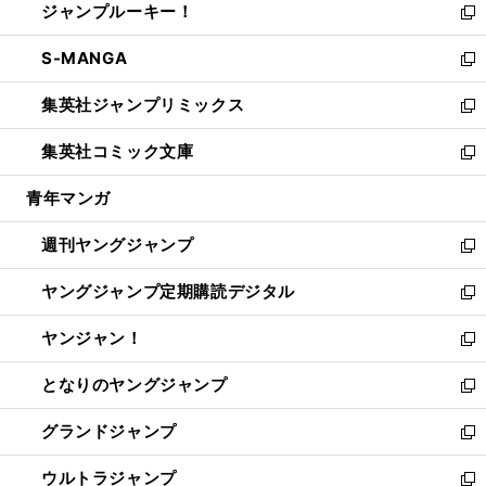
ジャンプルーキー！
く
で
ド
ィ
い
新
開
ウ
ン
ウ
し
S-MANGA
く
で
ド
ィ
い
新
開
ウ
ン
ウ
し
集英社ジャンプリミックス
く
で
ド
ィ
い
新
開
ウ
ン
ウ
し
集英社コミック文庫
く
で
ド
ィ
い
新
開
ウ
ン
ウ
し
青年マンガ
く
で
ド
ィ
い
開
ウ
ン
ウ
週刊ヤングジャンプ
く
で
ド
ィ
新
開
ウ
ン
し
ヤングジャンプ定期購読デジタル
く
で
ド
い
新
開
ウ
ウ
し
ヤンジャン！
く
で
ィ
い
新
開
ン
ウ
し
となりのヤングジャンプ
く
ド
ィ
い
新
ウ
ン
ウ
し
グランドジャンプ
で
ド
ィ
い
新
開
ウ
ン
ウ
し
ウルトラジャンプ
く
で
ド
ィ
い
新