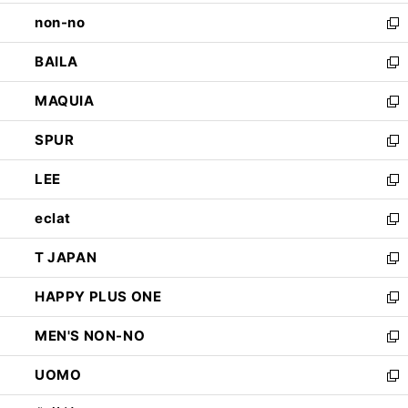
開
ウ
し
non-no
く
で
い
新
開
ウ
し
BAILA
く
ィ
い
新
ン
ウ
し
MAQUIA
ド
ィ
い
新
ウ
ン
ウ
し
SPUR
で
ド
ィ
い
新
開
ウ
ン
ウ
し
LEE
く
で
ド
ィ
い
新
開
ウ
ン
ウ
し
eclat
く
で
ド
ィ
い
新
開
ウ
ン
ウ
し
T JAPAN
く
で
ド
ィ
い
新
開
ウ
ン
ウ
し
HAPPY PLUS ONE
く
で
ド
ィ
い
新
開
ウ
ン
ウ
し
MEN'S NON-NO
く
で
ド
ィ
い
新
開
ウ
ン
ウ
し
UOMO
く
で
ド
ィ
い
新
開
ウ
ン
ウ
し