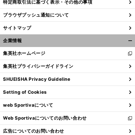
特定商取引法に基づく表示・その他の事項
ブラウザプッシュ通知について
サイトマップ
企業情報
開
く/
集英社ホームページ
新
閉
し
じ
集英社プライバシーガイドライン
い
る
ウ
SHUEISHA Privacy Guideline
ィ
ン
Setting of Cookies
ド
ウ
web Sportivaについて
で
開
Web Sportivaについてのお問い合わせ
く
新
し
広告についてのお問い合わせ
い