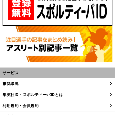
サービス
開
く/
推奨環境
閉
じ
集英社ID・スポルティーバIDとは
る
利用規約・会員規約