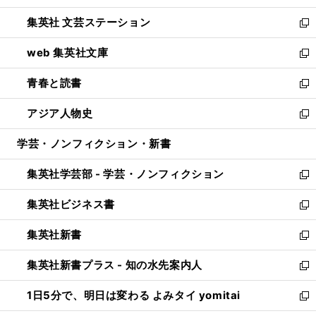
開
ウ
し
集英社 文芸ステーション
く
ィ
い
新
ン
ウ
し
web 集英社文庫
ド
ィ
い
新
ウ
ン
ウ
し
青春と読書
で
ド
ィ
い
新
開
ウ
ン
ウ
し
アジア人物史
く
で
ド
ィ
い
新
開
ウ
ン
ウ
し
学芸・ノンフィクション・新書
く
で
ド
ィ
い
開
ウ
ン
ウ
集英社学芸部 - 学芸・ノンフィクション
く
で
ド
ィ
新
開
ウ
ン
し
集英社ビジネス書
く
で
ド
い
新
開
ウ
ウ
し
集英社新書
く
で
ィ
い
新
開
ン
ウ
し
集英社新書プラス - 知の水先案内人
く
ド
ィ
い
新
ウ
ン
ウ
し
1日5分で、明日は変わる よみタイ yomitai
で
ド
ィ
い
新
開
ウ
ン
ウ
し