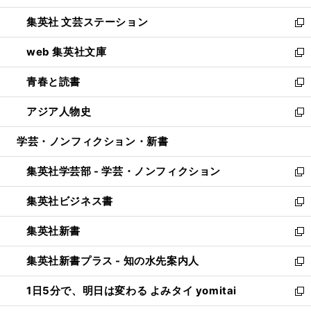
開
ウ
し
集英社 文芸ステーション
く
ィ
い
新
ン
ウ
し
web 集英社文庫
ド
ィ
い
新
ウ
ン
ウ
し
青春と読書
で
ド
ィ
い
新
開
ウ
ン
ウ
し
アジア人物史
く
で
ド
ィ
い
新
開
ウ
ン
ウ
し
学芸・ノンフィクション・新書
く
で
ド
ィ
い
開
ウ
ン
ウ
集英社学芸部 - 学芸・ノンフィクション
く
で
ド
ィ
新
開
ウ
ン
し
集英社ビジネス書
く
で
ド
い
新
開
ウ
ウ
し
集英社新書
く
で
ィ
い
新
開
ン
ウ
し
集英社新書プラス - 知の水先案内人
く
ド
ィ
い
新
ウ
ン
ウ
し
1日5分で、明日は変わる よみタイ yomitai
で
ド
ィ
い
新
開
ウ
ン
ウ
し