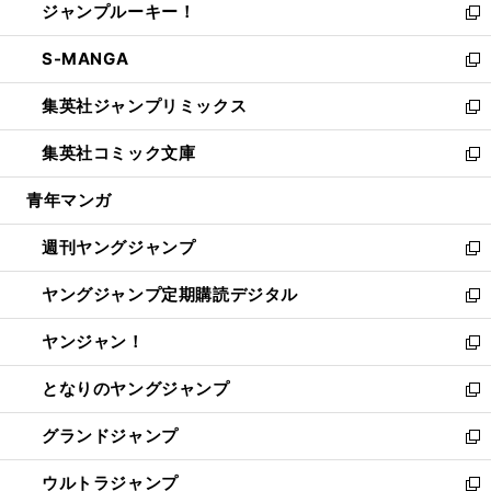
ジャンプルーキー！
く
で
ド
ィ
い
新
開
ウ
ン
ウ
し
S-MANGA
く
で
ド
ィ
い
新
開
ウ
ン
ウ
し
集英社ジャンプリミックス
く
で
ド
ィ
い
新
開
ウ
ン
ウ
し
集英社コミック文庫
く
で
ド
ィ
い
新
開
ウ
ン
ウ
し
青年マンガ
く
で
ド
ィ
い
開
ウ
ン
ウ
週刊ヤングジャンプ
く
で
ド
ィ
新
開
ウ
ン
し
ヤングジャンプ定期購読デジタル
く
で
ド
い
新
開
ウ
ウ
し
ヤンジャン！
く
で
ィ
い
新
開
ン
ウ
し
となりのヤングジャンプ
く
ド
ィ
い
新
ウ
ン
ウ
し
グランドジャンプ
で
ド
ィ
い
新
開
ウ
ン
ウ
し
ウルトラジャンプ
く
で
ド
ィ
い
新