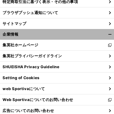
特定商取引法に基づく表示・その他の事項
ブラウザプッシュ通知について
サイトマップ
企業情報
開
く/
集英社ホームページ
新
閉
し
じ
集英社プライバシーガイドライン
い
る
ウ
SHUEISHA Privacy Guideline
ィ
ン
Setting of Cookies
ド
ウ
web Sportivaについて
で
開
Web Sportivaについてのお問い合わせ
く
新
し
広告についてのお問い合わせ
い