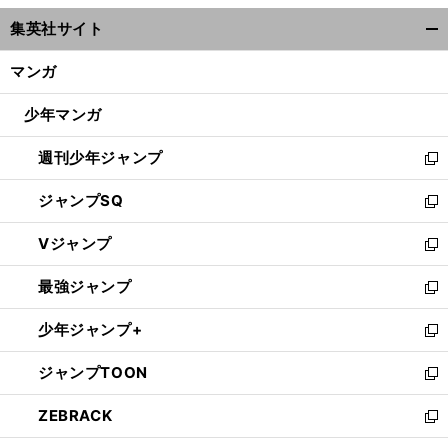
ウ
集英社サイト
ィ
開
ン
く/
マンガ
ド
閉
ウ
じ
少年マンガ
で
る
開
週刊少年ジャンプ
く
新
し
ジャンプSQ
い
新
ウ
し
Vジャンプ
ィ
い
新
ン
ウ
し
最強ジャンプ
ド
ィ
い
新
ウ
ン
ウ
し
少年ジャンプ+
で
ド
ィ
い
新
開
ウ
ン
ウ
し
ジャンプTOON
く
で
ド
ィ
い
新
開
ウ
ン
ウ
し
ZEBRACK
く
で
ド
ィ
い
新
開
ウ
ン
ウ
し