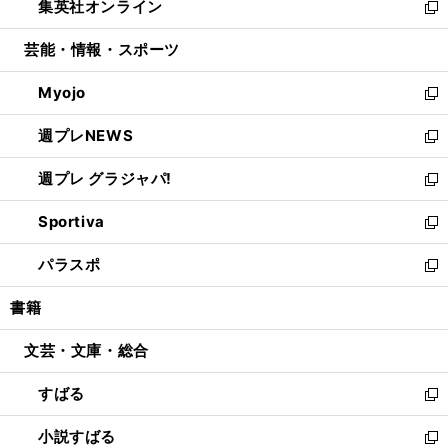
集英社オンライン
く
で
ド
ィ
い
新
開
ウ
ン
ウ
し
芸能・情報・スポーツ
く
で
ド
ィ
い
開
ウ
ン
ウ
Myojo
く
で
ド
ィ
新
開
ウ
ン
し
週プレNEWS
く
で
ド
い
新
開
ウ
ウ
し
週プレ グラジャパ!
く
で
ィ
い
新
開
ン
ウ
し
Sportiva
く
ド
ィ
い
新
ウ
ン
ウ
し
パラスポ
で
ド
ィ
い
新
開
ウ
ン
ウ
し
書籍
く
で
ド
ィ
い
開
ウ
ン
ウ
文芸・文庫・総合
く
で
ド
ィ
開
ウ
ン
すばる
く
で
ド
新
開
ウ
し
小説すばる
く
で
い
新