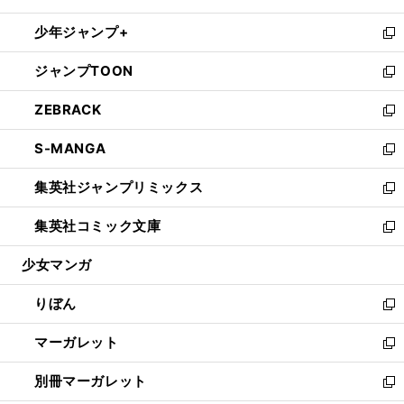
開
ウ
ン
ウ
し
少年ジャンプ+
く
で
ド
ィ
い
新
開
ウ
ン
ウ
し
ジャンプTOON
く
で
ド
ィ
い
新
開
ウ
ン
ウ
し
ZEBRACK
く
で
ド
ィ
い
新
開
ウ
ン
ウ
し
S-MANGA
く
で
ド
ィ
い
新
開
ウ
ン
ウ
し
集英社ジャンプリミックス
く
で
ド
ィ
い
新
開
ウ
ン
ウ
し
集英社コミック文庫
く
で
ド
ィ
い
新
開
ウ
ン
ウ
し
少女マンガ
く
で
ド
ィ
い
開
ウ
ン
ウ
りぼん
く
で
ド
ィ
新
開
ウ
ン
し
マーガレット
く
で
ド
い
新
開
ウ
ウ
し
別冊マーガレット
く
で
ィ
い
新
開
ン
ウ