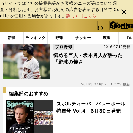
当サイトでは当社の提携先等がお客様のニーズ等について調
査・分析したり、お客様にお勧めの広告を表⽰する⽬的で Co
閉じ
okie を使⽤する場合があります。
詳しくはこちら
る
マイペ
web Sportiva (webスポルティーバ)
検索
メニュ
we
ー
「#1000本安打」の最新ニュース・ 情報
b
ジ
新着
ランキング
野球
サッカー
競馬
ゴル
ス
プロ野球
2016.07.12更新
ポ
ル
悩める巨人・坂本勇人が語った
テ
「野球の怖さ」
ィ
ー
バ
2016年07月12日 02:23 更新
編集部のおすすめ
スポルティーバ バレーボール
特集号 Vol.4 6月30日発売