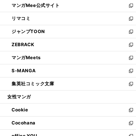
し
マンガMee公式サイト
く
ド
ィ
い
新
ウ
ン
ウ
し
リマコミ
で
ド
ィ
い
新
開
ウ
ン
ウ
し
ジャンプTOON
く
で
ド
ィ
い
新
開
ウ
ン
ウ
し
ZEBRACK
く
で
ド
ィ
い
新
開
ウ
ン
ウ
し
マンガMeets
く
で
ド
ィ
い
新
開
ウ
ン
ウ
し
S-MANGA
く
で
ド
ィ
い
新
開
ウ
ン
ウ
し
集英社コミック文庫
く
で
ド
ィ
い
新
開
ウ
ン
ウ
し
女性マンガ
く
で
ド
ィ
い
開
ウ
ン
ウ
Cookie
く
で
ド
ィ
新
開
ウ
ン
し
Cocohana
く
で
ド
い
新
開
ウ
ウ
し
office YOU
く