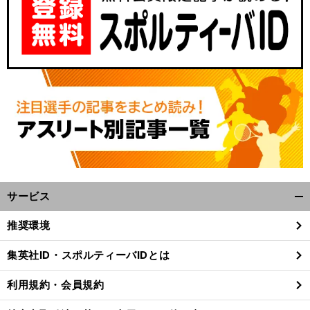
サービス
開
く/
推奨環境
閉
じ
集英社ID・スポルティーバIDとは
る
利用規約・会員規約