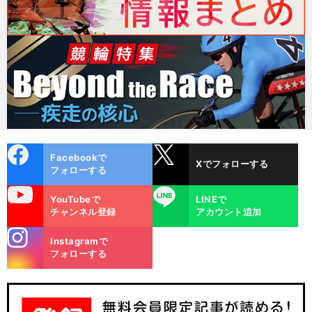
cebo
X
Facebookで
Xでフォローする
ok
フォローする
uTube
LINE
YouTubeで
LINEで
チャンネル登録
アカウント追加
stagra
Instagramで
m
フォローする