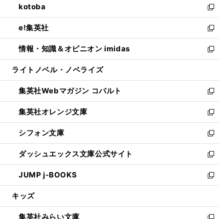
kotoba
く
で
ド
ィ
い
新
開
ウ
ン
ウ
し
e!集英社
く
で
ド
ィ
い
新
開
ウ
ン
ウ
し
情報・知識＆オピニオン imidas
く
で
ド
ィ
い
新
開
ウ
ン
ウ
し
ライトノベル・ノベライズ
く
で
ド
ィ
い
開
ウ
ン
ウ
集英社Webマガジン コバルト
く
で
ド
ィ
新
開
ウ
ン
し
集英社オレンジ文庫
く
で
ド
い
新
開
ウ
ウ
し
シフォン文庫
く
で
ィ
い
新
開
ン
ウ
し
ダッシュエックス文庫公式サイト
く
ド
ィ
い
新
ウ
ン
ウ
し
JUMP j-BOOKS
で
ド
ィ
い
新
開
ウ
ン
ウ
し
キッズ
く
で
ド
ィ
い
開
ウ
ン
ウ
集英社みらい文庫
く
で
ド
ィ