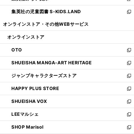
新
開
ウ
ン
し
集英社の児童図書 S-KIDS.LAND
く
で
ド
い
新
開
ウ
ウ
し
オンラインストア・
その他WEBサービス
く
で
ィ
い
開
ン
ウ
オンラインストア
く
ド
ィ
ウ
ン
OTO
で
ド
新
開
ウ
し
SHUEISHA MANGA-ART HERITAGE
く
で
い
新
開
ウ
し
ジャンプキャラクターズストア
く
ィ
い
新
ン
ウ
し
HAPPY PLUS STORE
ド
ィ
い
新
ウ
ン
ウ
し
SHUEISHA VOX
で
ド
ィ
い
新
開
ウ
ン
ウ
し
LEEマルシェ
く
で
ド
ィ
い
新
開
ウ
ン
ウ
し
SHOP Marisol
く
で
ド
ィ
い
新
開
ウ