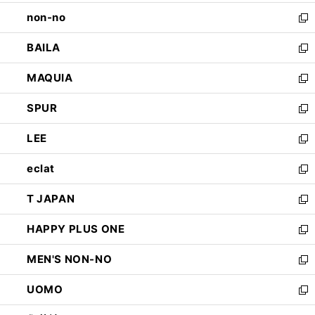
開
ウ
し
non-no
く
で
い
新
開
ウ
し
BAILA
く
ィ
い
新
ン
ウ
し
MAQUIA
ド
ィ
い
新
ウ
ン
ウ
し
SPUR
で
ド
ィ
い
新
開
ウ
ン
ウ
し
LEE
く
で
ド
ィ
い
新
開
ウ
ン
ウ
し
eclat
く
で
ド
ィ
い
新
開
ウ
ン
ウ
し
T JAPAN
く
で
ド
ィ
い
新
開
ウ
ン
ウ
し
HAPPY PLUS ONE
く
で
ド
ィ
い
新
開
ウ
ン
ウ
し
MEN'S NON-NO
く
で
ド
ィ
い
新
開
ウ
ン
ウ
し
UOMO
く
で
ド
ィ
い
新
開
ウ
ン
ウ
し