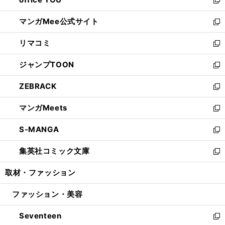
で
ィ
い
新
開
ン
ウ
し
マンガMee公式サイト
く
ド
ィ
い
新
ウ
ン
ウ
し
リマコミ
で
ド
ィ
い
新
開
ウ
ン
ウ
し
ジャンプTOON
く
で
ド
ィ
い
新
開
ウ
ン
ウ
し
ZEBRACK
く
で
ド
ィ
い
新
開
ウ
ン
ウ
し
マンガMeets
く
で
ド
ィ
い
新
開
ウ
ン
ウ
し
S-MANGA
く
で
ド
ィ
い
新
開
ウ
ン
ウ
し
集英社コミック文庫
く
で
ド
ィ
い
新
開
ウ
ン
ウ
し
取材・ファッション
く
で
ド
ィ
い
開
ウ
ン
ウ
ファッション・美容
く
で
ド
ィ
開
ウ
ン
Seventeen
く
で
ド
新