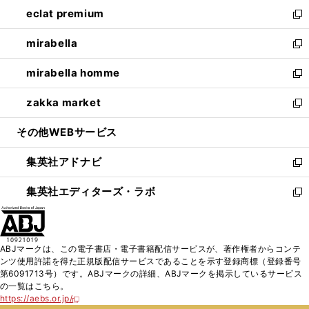
ン
ウ
し
eclat premium
く
で
ド
ィ
い
新
開
ウ
ン
ウ
し
mirabella
く
で
ド
ィ
い
新
開
ウ
ン
ウ
し
mirabella homme
く
で
ド
ィ
い
新
開
ウ
ン
ウ
し
zakka market
く
で
ド
ィ
い
新
開
ウ
ン
ウ
し
その他WEBサービス
く
で
ド
ィ
い
開
ウ
ン
ウ
集英社アドナビ
く
で
ド
ィ
新
開
ウ
ン
し
集英社エディターズ・ラボ
く
で
ド
い
新
開
ウ
ウ
し
く
で
ィ
い
開
ン
ウ
ABJマークは、この電子書店・電子書籍配信サービスが、著作権者からコンテ
く
ド
ィ
ンツ使用許諾を得た正規版配信サービスであることを示す登録商標（登録番号
ウ
ン
第6091713号）です。ABJマークの詳細、ABJマークを掲示しているサービス
で
ド
の一覧はこちら。
開
ウ
https://aebs.or.jp/
新