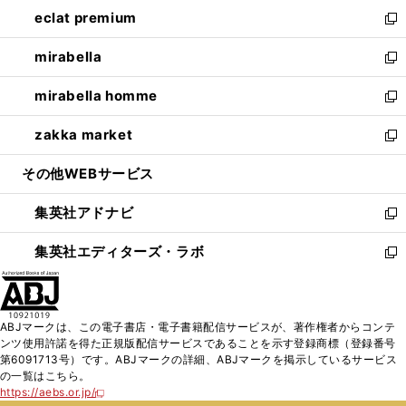
ン
ウ
し
eclat premium
く
で
ド
ィ
い
新
開
ウ
ン
ウ
し
mirabella
く
で
ド
ィ
い
新
開
ウ
ン
ウ
し
mirabella homme
く
で
ド
ィ
い
新
開
ウ
ン
ウ
し
zakka market
く
で
ド
ィ
い
新
開
ウ
ン
ウ
し
その他WEBサービス
く
で
ド
ィ
い
開
ウ
ン
ウ
集英社アドナビ
く
で
ド
ィ
新
開
ウ
ン
し
集英社エディターズ・ラボ
く
で
ド
い
新
開
ウ
ウ
し
く
で
ィ
い
開
ン
ウ
ABJマークは、この電子書店・電子書籍配信サービスが、著作権者からコンテ
く
ド
ィ
ンツ使用許諾を得た正規版配信サービスであることを示す登録商標（登録番号
ウ
ン
第6091713号）です。ABJマークの詳細、ABJマークを掲示しているサービス
で
ド
の一覧はこちら。
開
ウ
https://aebs.or.jp/
新