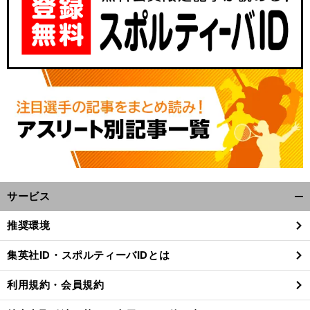
サービス
開
く/
推奨環境
閉
じ
集英社ID・スポルティーバIDとは
る
利用規約・会員規約