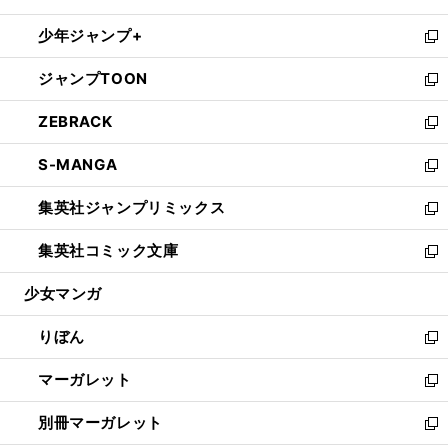
開
ウ
ン
ウ
し
少年ジャンプ+
く
で
ド
ィ
い
新
開
ウ
ン
ウ
し
ジャンプTOON
く
で
ド
ィ
い
新
開
ウ
ン
ウ
し
ZEBRACK
く
で
ド
ィ
い
新
開
ウ
ン
ウ
し
S-MANGA
く
で
ド
ィ
い
新
開
ウ
ン
ウ
し
集英社ジャンプリミックス
く
で
ド
ィ
い
新
開
ウ
ン
ウ
し
集英社コミック文庫
く
で
ド
ィ
い
新
開
ウ
ン
ウ
し
少女マンガ
く
で
ド
ィ
い
開
ウ
ン
ウ
りぼん
く
で
ド
ィ
新
開
ウ
ン
し
マーガレット
く
で
ド
い
新
開
ウ
ウ
し
別冊マーガレット
く
で
ィ
い
新
開
ン
ウ