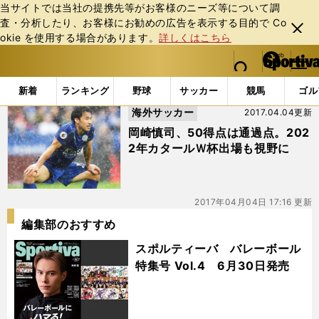
当サイトでは当社の提携先等がお客様のニーズ等について調
査・分析したり、お客様にお勧めの広告を表⽰する⽬的で Co
閉じ
okie を使⽤する場合があります。
詳しくはこちら
る
マイペ
web Sportiva (webスポルティーバ)
検索
メニュ
we
ー
「#５試合連続」の最新ニュース・ 情報
b
ジ
新着
ランキング
野球
サッカー
競馬
ゴル
ス
海外サッカー
2017.04.04更新
ポ
ル
岡崎慎司、50得点は通過点。202
テ
2年カタールＷ杯出場も視野に
ィ
ー
バ
2017年04月04日 17:16 更新
編集部のおすすめ
スポルティーバ バレーボール
特集号 Vol.4 6月30日発売