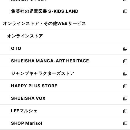
新
開
ウ
ン
し
集英社の児童図書 S-KIDS.LAND
く
で
ド
い
新
開
ウ
ウ
し
オンラインストア・
その他WEBサービス
く
で
ィ
い
開
ン
ウ
オンラインストア
く
ド
ィ
ウ
ン
OTO
で
ド
新
開
ウ
し
SHUEISHA MANGA-ART HERITAGE
く
で
い
新
開
ウ
し
ジャンプキャラクターズストア
く
ィ
い
新
ン
ウ
し
HAPPY PLUS STORE
ド
ィ
い
新
ウ
ン
ウ
し
SHUEISHA VOX
で
ド
ィ
い
新
開
ウ
ン
ウ
し
LEEマルシェ
く
で
ド
ィ
い
新
開
ウ
ン
ウ
し
SHOP Marisol
く
で
ド
ィ
い
新
開
ウ