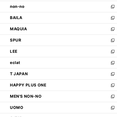
開
ウ
し
non-no
く
で
い
新
開
ウ
し
BAILA
く
ィ
い
新
ン
ウ
し
MAQUIA
ド
ィ
い
新
ウ
ン
ウ
し
SPUR
で
ド
ィ
い
新
開
ウ
ン
ウ
し
LEE
く
で
ド
ィ
い
新
開
ウ
ン
ウ
し
eclat
く
で
ド
ィ
い
新
開
ウ
ン
ウ
し
T JAPAN
く
で
ド
ィ
い
新
開
ウ
ン
ウ
し
HAPPY PLUS ONE
く
で
ド
ィ
い
新
開
ウ
ン
ウ
し
MEN'S NON-NO
く
で
ド
ィ
い
新
開
ウ
ン
ウ
し
UOMO
く
で
ド
ィ
い
新
開
ウ
ン
ウ
し