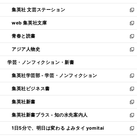
開
ウ
し
集英社 文芸ステーション
く
ィ
い
新
ン
ウ
し
web 集英社文庫
ド
ィ
い
新
ウ
ン
ウ
し
青春と読書
で
ド
ィ
い
新
開
ウ
ン
ウ
し
アジア人物史
く
で
ド
ィ
い
新
開
ウ
ン
ウ
し
学芸・ノンフィクション・新書
く
で
ド
ィ
い
開
ウ
ン
ウ
集英社学芸部 - 学芸・ノンフィクション
く
で
ド
ィ
新
開
ウ
ン
し
集英社ビジネス書
く
で
ド
い
新
開
ウ
ウ
し
集英社新書
く
で
ィ
い
新
開
ン
ウ
し
集英社新書プラス - 知の水先案内人
く
ド
ィ
い
新
ウ
ン
ウ
し
1日5分で、明日は変わる よみタイ yomitai
で
ド
ィ
い
新
開
ウ
ン
ウ
し