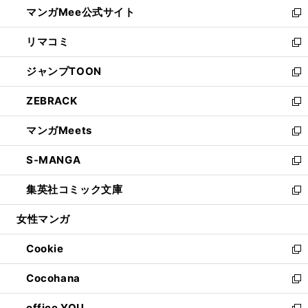
し
マンガMee公式サイト
く
ド
ィ
い
新
ウ
ン
ウ
し
リマコミ
で
ド
ィ
い
新
開
ウ
ン
ウ
し
ジャンプTOON
く
で
ド
ィ
い
新
開
ウ
ン
ウ
し
ZEBRACK
く
で
ド
ィ
い
新
開
ウ
ン
ウ
し
マンガMeets
く
で
ド
ィ
い
新
開
ウ
ン
ウ
し
S-MANGA
く
で
ド
ィ
い
新
開
ウ
ン
ウ
し
集英社コミック文庫
く
で
ド
ィ
い
新
開
ウ
ン
ウ
し
女性マンガ
く
で
ド
ィ
い
開
ウ
ン
ウ
Cookie
く
で
ド
ィ
新
開
ウ
ン
し
Cocohana
く
で
ド
い
新
開
ウ
ウ
し
office YOU
く