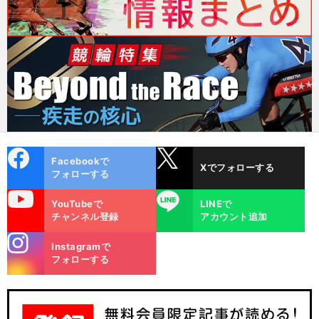
cebo
X
Facebookで
Xでフォローする
ok
フォローする
uTube
LINE
YouTubeで
LINEで
チャンネル登録
アカウント追加
stagra
Instagramで
m
フォローする