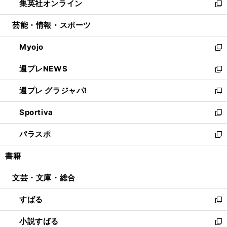
集英社オンライン
く
で
ド
ィ
い
新
開
ウ
ン
ウ
し
芸能・情報・スポーツ
く
で
ド
ィ
い
開
ウ
ン
ウ
Myojo
く
で
ド
ィ
新
開
ウ
ン
し
週プレNEWS
く
で
ド
い
新
開
ウ
ウ
し
週プレ グラジャパ!
く
で
ィ
い
新
開
ン
ウ
し
Sportiva
く
ド
ィ
い
新
ウ
ン
ウ
し
パラスポ
で
ド
ィ
い
新
開
ウ
ン
ウ
し
書籍
く
で
ド
ィ
い
開
ウ
ン
ウ
文芸・文庫・総合
く
で
ド
ィ
開
ウ
ン
すばる
く
で
ド
新
開
ウ
し
小説すばる
く
で
い
新