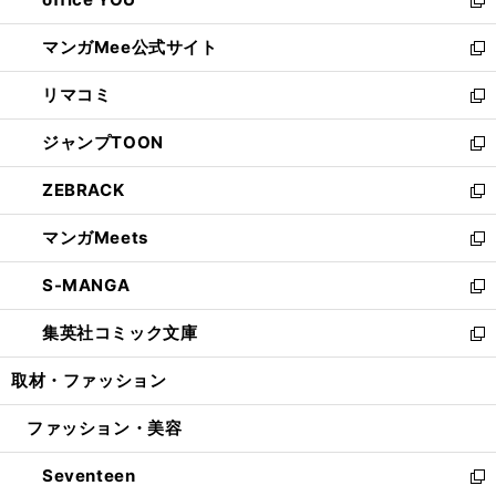
で
ィ
い
新
開
ン
ウ
し
マンガMee公式サイト
く
ド
ィ
い
新
ウ
ン
ウ
し
リマコミ
で
ド
ィ
い
新
開
ウ
ン
ウ
し
ジャンプTOON
く
で
ド
ィ
い
新
開
ウ
ン
ウ
し
ZEBRACK
く
で
ド
ィ
い
新
開
ウ
ン
ウ
し
マンガMeets
く
で
ド
ィ
い
新
開
ウ
ン
ウ
し
S-MANGA
く
で
ド
ィ
い
新
開
ウ
ン
ウ
し
集英社コミック文庫
く
で
ド
ィ
い
新
開
ウ
ン
ウ
し
取材・ファッション
く
で
ド
ィ
い
開
ウ
ン
ウ
ファッション・美容
く
で
ド
ィ
開
ウ
ン
Seventeen
く
で
ド
新