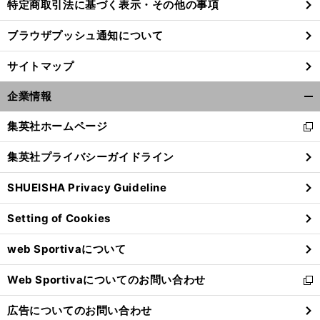
特定商取引法に基づく表示・その他の事項
ブラウザプッシュ通知について
サイトマップ
企業情報
開
く/
集英社ホームページ
新
閉
し
じ
集英社プライバシーガイドライン
い
る
ウ
SHUEISHA Privacy Guideline
ィ
ン
Setting of Cookies
ド
ウ
web Sportivaについて
で
開
Web Sportivaについてのお問い合わせ
く
新
し
広告についてのお問い合わせ
い