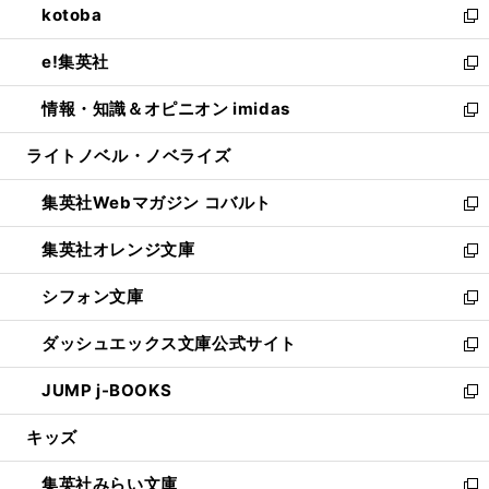
kotoba
く
で
ド
ィ
い
新
開
ウ
ン
ウ
し
e!集英社
く
で
ド
ィ
い
新
開
ウ
ン
ウ
し
情報・知識＆オピニオン imidas
く
で
ド
ィ
い
新
開
ウ
ン
ウ
し
ライトノベル・ノベライズ
く
で
ド
ィ
い
開
ウ
ン
ウ
集英社Webマガジン コバルト
く
で
ド
ィ
新
開
ウ
ン
し
集英社オレンジ文庫
く
で
ド
い
新
開
ウ
ウ
し
シフォン文庫
く
で
ィ
い
新
開
ン
ウ
し
ダッシュエックス文庫公式サイト
く
ド
ィ
い
新
ウ
ン
ウ
し
JUMP j-BOOKS
で
ド
ィ
い
新
開
ウ
ン
ウ
し
キッズ
く
で
ド
ィ
い
開
ウ
ン
ウ
集英社みらい文庫
く
で
ド
ィ