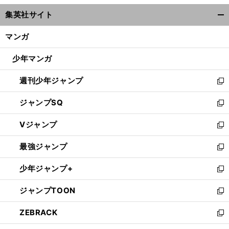
ウ
集英社サイト
ィ
開
ン
く/
マンガ
ド
閉
ウ
じ
少年マンガ
で
る
開
週刊少年ジャンプ
く
新
し
ジャンプSQ
い
新
ウ
し
Vジャンプ
ィ
い
新
ン
ウ
し
最強ジャンプ
ド
ィ
い
新
ウ
ン
ウ
し
少年ジャンプ+
で
ド
ィ
い
新
開
ウ
ン
ウ
し
ジャンプTOON
く
で
ド
ィ
い
新
開
ウ
ン
ウ
し
ZEBRACK
く
で
ド
ィ
い
新
開
ウ
ン
ウ
し