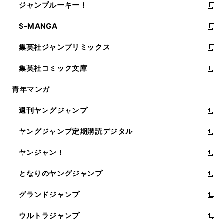
ジャンプルーキー！
く
で
ド
ィ
い
新
開
ウ
ン
ウ
し
S-MANGA
く
で
ド
ィ
い
新
開
ウ
ン
ウ
し
集英社ジャンプリミックス
く
で
ド
ィ
い
新
開
ウ
ン
ウ
し
集英社コミック文庫
く
で
ド
ィ
い
新
開
ウ
ン
ウ
し
青年マンガ
く
で
ド
ィ
い
開
ウ
ン
ウ
週刊ヤングジャンプ
く
で
ド
ィ
新
開
ウ
ン
し
ヤングジャンプ定期購読デジタル
く
で
ド
い
新
開
ウ
ウ
し
ヤンジャン！
く
で
ィ
い
新
開
ン
ウ
し
となりのヤングジャンプ
く
ド
ィ
い
新
ウ
ン
ウ
し
グランドジャンプ
で
ド
ィ
い
新
開
ウ
ン
ウ
し
ウルトラジャンプ
く
で
ド
ィ
い
新