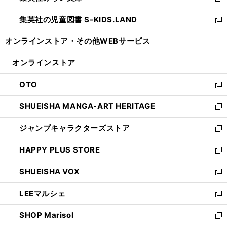
新
開
ウ
ン
し
集英社の児童図書 S-KIDS.LAND
く
で
ド
い
新
開
ウ
ウ
し
オンラインストア・
その他WEBサービス
く
で
ィ
い
開
ン
ウ
オンラインストア
く
ド
ィ
ウ
ン
OTO
で
ド
新
開
ウ
し
SHUEISHA MANGA-ART HERITAGE
く
で
い
新
開
ウ
し
ジャンプキャラクターズストア
く
ィ
い
新
ン
ウ
し
HAPPY PLUS STORE
ド
ィ
い
新
ウ
ン
ウ
し
SHUEISHA VOX
で
ド
ィ
い
新
開
ウ
ン
ウ
し
LEEマルシェ
く
で
ド
ィ
い
新
開
ウ
ン
ウ
し
SHOP Marisol
く
で
ド
ィ
い
新
開
ウ