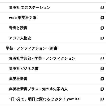
開
ウ
し
集英社 文芸ステーション
く
ィ
い
新
ン
ウ
し
web 集英社文庫
ド
ィ
い
新
ウ
ン
ウ
し
青春と読書
で
ド
ィ
い
新
開
ウ
ン
ウ
し
アジア人物史
く
で
ド
ィ
い
新
開
ウ
ン
ウ
し
学芸・ノンフィクション・新書
く
で
ド
ィ
い
開
ウ
ン
ウ
集英社学芸部 - 学芸・ノンフィクション
く
で
ド
ィ
新
開
ウ
ン
し
集英社ビジネス書
く
で
ド
い
新
開
ウ
ウ
し
集英社新書
く
で
ィ
い
新
開
ン
ウ
し
集英社新書プラス - 知の水先案内人
く
ド
ィ
い
新
ウ
ン
ウ
し
1日5分で、明日は変わる よみタイ yomitai
で
ド
ィ
い
新
開
ウ
ン
ウ
し