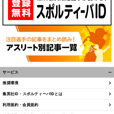
サービス
開
く/
推奨環境
閉
じ
集英社ID・スポルティーバIDとは
る
利用規約・会員規約