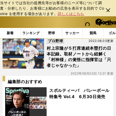
当サイトでは当社の提携先等がお客様のニーズ等について調
査・分析したり、お客様にお勧めの広告を表⽰する⽬的で Co
閉じ
okie を使⽤する場合があります。
詳しくはこちら
る
マイペ
web Sportiva (webスポルティーバ)
検索
メニュ
we
ー
「#５打席連続本塁打」の最新ニュース・ 情報
b
ジ
新着
ランキング
野球
サッカー
競馬
ゴル
ス
プロ野球
2022.08.03更新
ポ
ル
村上宗隆が５打席連続本塁打の日
テ
本記録。取材ノートから紐解く
ィ
「村神様」の覚悟に指揮官は「只
ー
者じゃなかった」
バ
2022年08月03日 12:21 更新
編集部のおすすめ
スポルティーバ バレーボール
特集号 Vol.4 6月30日発売