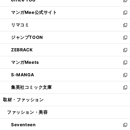
で
ィ
い
新
開
ン
ウ
し
マンガMee公式サイト
く
ド
ィ
い
新
ウ
ン
ウ
し
リマコミ
で
ド
ィ
い
新
開
ウ
ン
ウ
し
ジャンプTOON
く
で
ド
ィ
い
新
開
ウ
ン
ウ
し
ZEBRACK
く
で
ド
ィ
い
新
開
ウ
ン
ウ
し
マンガMeets
く
で
ド
ィ
い
新
開
ウ
ン
ウ
し
S-MANGA
く
で
ド
ィ
い
新
開
ウ
ン
ウ
し
集英社コミック文庫
く
で
ド
ィ
い
新
開
ウ
ン
ウ
し
取材・ファッション
く
で
ド
ィ
い
開
ウ
ン
ウ
ファッション・美容
く
で
ド
ィ
開
ウ
ン
Seventeen
く
で
ド
新