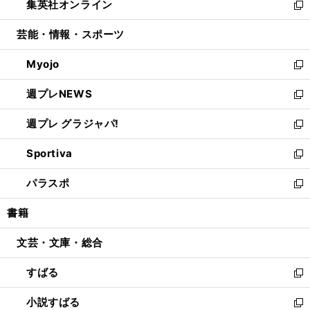
集英社オンライン
く
で
ド
ィ
い
新
開
ウ
ン
ウ
し
芸能・情報・スポーツ
く
で
ド
ィ
い
開
ウ
ン
ウ
Myojo
く
で
ド
ィ
新
開
ウ
ン
し
週プレNEWS
く
で
ド
い
新
開
ウ
ウ
し
週プレ グラジャパ!
く
で
ィ
い
新
開
ン
ウ
し
Sportiva
く
ド
ィ
い
新
ウ
ン
ウ
し
パラスポ
で
ド
ィ
い
新
開
ウ
ン
ウ
し
書籍
く
で
ド
ィ
い
開
ウ
ン
ウ
文芸・文庫・総合
く
で
ド
ィ
開
ウ
ン
すばる
く
で
ド
新
開
ウ
し
小説すばる
く
で
い
新