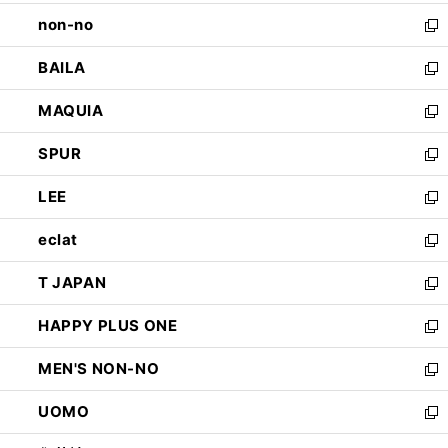
開
ウ
し
non-no
く
で
い
新
開
ウ
し
BAILA
く
ィ
い
新
ン
ウ
し
MAQUIA
ド
ィ
い
新
ウ
ン
ウ
し
SPUR
で
ド
ィ
い
新
開
ウ
ン
ウ
し
LEE
く
で
ド
ィ
い
新
開
ウ
ン
ウ
し
eclat
く
で
ド
ィ
い
新
開
ウ
ン
ウ
し
T JAPAN
く
で
ド
ィ
い
新
開
ウ
ン
ウ
し
HAPPY PLUS ONE
く
で
ド
ィ
い
新
開
ウ
ン
ウ
し
MEN'S NON-NO
く
で
ド
ィ
い
新
開
ウ
ン
ウ
し
UOMO
く
で
ド
ィ
い
新
開
ウ
ン
ウ
し