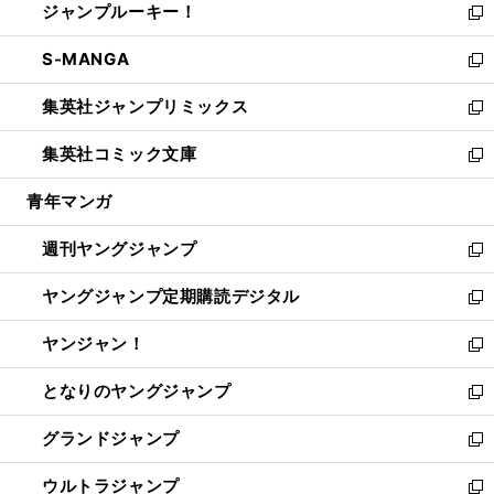
ジャンプルーキー！
く
で
ド
ィ
い
新
開
ウ
ン
ウ
し
S-MANGA
く
で
ド
ィ
い
新
開
ウ
ン
ウ
し
集英社ジャンプリミックス
く
で
ド
ィ
い
新
開
ウ
ン
ウ
し
集英社コミック文庫
く
で
ド
ィ
い
新
開
ウ
ン
ウ
し
青年マンガ
く
で
ド
ィ
い
開
ウ
ン
ウ
週刊ヤングジャンプ
く
で
ド
ィ
新
開
ウ
ン
し
ヤングジャンプ定期購読デジタル
く
で
ド
い
新
開
ウ
ウ
し
ヤンジャン！
く
で
ィ
い
新
開
ン
ウ
し
となりのヤングジャンプ
く
ド
ィ
い
新
ウ
ン
ウ
し
グランドジャンプ
で
ド
ィ
い
新
開
ウ
ン
ウ
し
ウルトラジャンプ
く
で
ド
ィ
い
新