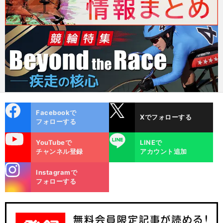
cebo
X
Facebookで
Xでフォローする
ok
フォローする
uTube
LINE
YouTubeで
LINEで
チャンネル登録
アカウント追加
stagra
Instagramで
m
フォローする