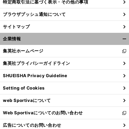
特定商取引法に基づく表示・その他の事項
ブラウザプッシュ通知について
サイトマップ
企業情報
開
く/
集英社ホームページ
新
閉
し
じ
集英社プライバシーガイドライン
い
る
ウ
SHUEISHA Privacy Guideline
ィ
ン
Setting of Cookies
ド
ウ
web Sportivaについて
で
開
Web Sportivaについてのお問い合わせ
く
新
し
広告についてのお問い合わせ
い