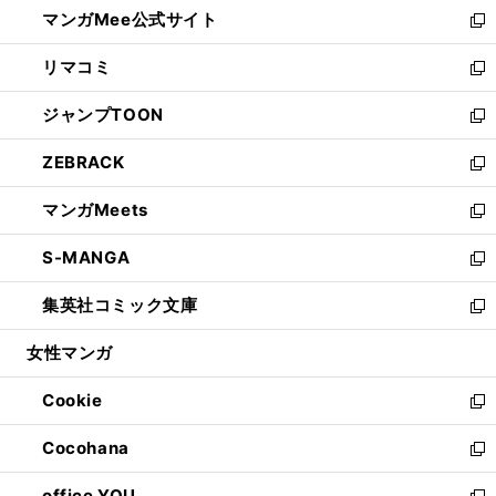
し
マンガMee公式サイト
く
ド
ィ
い
新
ウ
ン
ウ
し
リマコミ
で
ド
ィ
い
新
開
ウ
ン
ウ
し
ジャンプTOON
く
で
ド
ィ
い
新
開
ウ
ン
ウ
し
ZEBRACK
く
で
ド
ィ
い
新
開
ウ
ン
ウ
し
マンガMeets
く
で
ド
ィ
い
新
開
ウ
ン
ウ
し
S-MANGA
く
で
ド
ィ
い
新
開
ウ
ン
ウ
し
集英社コミック文庫
く
で
ド
ィ
い
新
開
ウ
ン
ウ
し
女性マンガ
く
で
ド
ィ
い
開
ウ
ン
ウ
Cookie
く
で
ド
ィ
新
開
ウ
ン
し
Cocohana
く
で
ド
い
新
開
ウ
ウ
し
office YOU
く