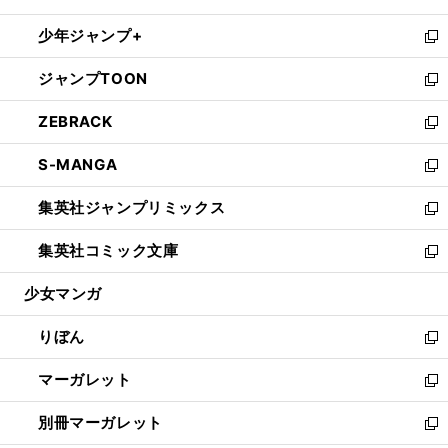
開
ウ
ン
ウ
し
少年ジャンプ+
く
で
ド
ィ
い
新
開
ウ
ン
ウ
し
ジャンプTOON
く
で
ド
ィ
い
新
開
ウ
ン
ウ
し
ZEBRACK
く
で
ド
ィ
い
新
開
ウ
ン
ウ
し
S-MANGA
く
で
ド
ィ
い
新
開
ウ
ン
ウ
し
集英社ジャンプリミックス
く
で
ド
ィ
い
新
開
ウ
ン
ウ
し
集英社コミック文庫
く
で
ド
ィ
い
新
開
ウ
ン
ウ
し
少女マンガ
く
で
ド
ィ
い
開
ウ
ン
ウ
りぼん
く
で
ド
ィ
新
開
ウ
ン
し
マーガレット
く
で
ド
い
新
開
ウ
ウ
し
別冊マーガレット
く
で
ィ
い
新
開
ン
ウ