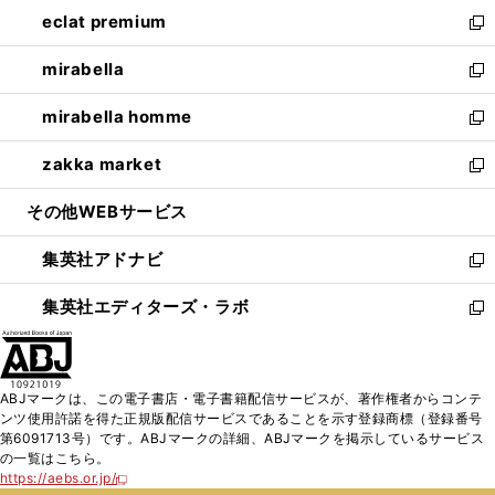
ン
ウ
し
eclat premium
く
で
ド
ィ
い
新
開
ウ
ン
ウ
し
mirabella
く
で
ド
ィ
い
新
開
ウ
ン
ウ
し
mirabella homme
く
で
ド
ィ
い
新
開
ウ
ン
ウ
し
zakka market
く
で
ド
ィ
い
新
開
ウ
ン
ウ
し
その他WEBサービス
く
で
ド
ィ
い
開
ウ
ン
ウ
集英社アドナビ
く
で
ド
ィ
新
開
ウ
ン
し
集英社エディターズ・ラボ
く
で
ド
い
新
開
ウ
ウ
し
く
で
ィ
い
開
ン
ウ
ABJマークは、この電子書店・電子書籍配信サービスが、著作権者からコンテ
く
ド
ィ
ンツ使用許諾を得た正規版配信サービスであることを示す登録商標（登録番号
ウ
ン
第6091713号）です。ABJマークの詳細、ABJマークを掲示しているサービス
で
ド
の一覧はこちら。
開
ウ
https://aebs.or.jp/
新