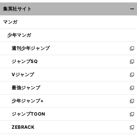
ウ
集英社サイト
ィ
開
ン
く/
マンガ
ド
閉
ウ
じ
少年マンガ
で
る
開
週刊少年ジャンプ
く
新
し
ジャンプSQ
い
新
ウ
し
Vジャンプ
ィ
い
新
ン
ウ
し
最強ジャンプ
ド
ィ
い
新
ウ
ン
ウ
し
少年ジャンプ+
で
ド
ィ
い
新
開
ウ
ン
ウ
し
ジャンプTOON
く
で
ド
ィ
い
新
開
ウ
ン
ウ
し
ZEBRACK
く
で
ド
ィ
い
新
開
ウ
ン
ウ
し