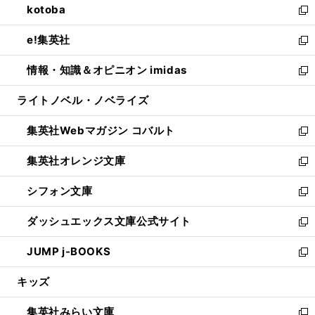
kotoba
く
で
ド
ィ
い
新
開
ウ
ン
ウ
し
e!集英社
く
で
ド
ィ
い
新
開
ウ
ン
ウ
し
情報・知識＆オピニオン imidas
く
で
ド
ィ
い
新
開
ウ
ン
ウ
し
ライトノベル・ノベライズ
く
で
ド
ィ
い
開
ウ
ン
ウ
集英社Webマガジン コバルト
く
で
ド
ィ
新
開
ウ
ン
し
集英社オレンジ文庫
く
で
ド
い
新
開
ウ
ウ
し
シフォン文庫
く
で
ィ
い
新
開
ン
ウ
し
ダッシュエックス文庫公式サイト
く
ド
ィ
い
新
ウ
ン
ウ
し
JUMP j-BOOKS
で
ド
ィ
い
新
開
ウ
ン
ウ
し
キッズ
く
で
ド
ィ
い
開
ウ
ン
ウ
集英社みらい文庫
く
で
ド
ィ