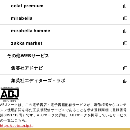
ン
ウ
し
eclat premium
く
で
ド
ィ
い
新
開
ウ
ン
ウ
し
mirabella
く
で
ド
ィ
い
新
開
ウ
ン
ウ
し
mirabella homme
く
で
ド
ィ
い
新
開
ウ
ン
ウ
し
zakka market
く
で
ド
ィ
い
新
開
ウ
ン
ウ
し
その他WEBサービス
く
で
ド
ィ
い
開
ウ
ン
ウ
集英社アドナビ
く
で
ド
ィ
新
開
ウ
ン
し
集英社エディターズ・ラボ
く
で
ド
い
新
開
ウ
ウ
し
く
で
ィ
い
開
ン
ウ
ABJマークは、この電子書店・電子書籍配信サービスが、著作権者からコンテ
く
ド
ィ
ンツ使用許諾を得た正規版配信サービスであることを示す登録商標（登録番号
ウ
ン
第6091713号）です。ABJマークの詳細、ABJマークを掲示しているサービス
で
ド
の一覧はこちら。
開
ウ
https://aebs.or.jp/
新