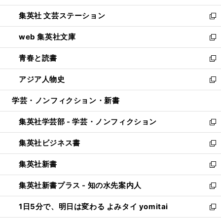
開
ウ
し
集英社 文芸ステーション
く
ィ
い
新
ン
ウ
し
web 集英社文庫
ド
ィ
い
新
ウ
ン
ウ
し
青春と読書
で
ド
ィ
い
新
開
ウ
ン
ウ
し
アジア人物史
く
で
ド
ィ
い
新
開
ウ
ン
ウ
し
学芸・ノンフィクション・新書
く
で
ド
ィ
い
開
ウ
ン
ウ
集英社学芸部 - 学芸・ノンフィクション
く
で
ド
ィ
新
開
ウ
ン
し
集英社ビジネス書
く
で
ド
い
新
開
ウ
ウ
し
集英社新書
く
で
ィ
い
新
開
ン
ウ
し
集英社新書プラス - 知の水先案内人
く
ド
ィ
い
新
ウ
ン
ウ
し
1日5分で、明日は変わる よみタイ yomitai
で
ド
ィ
い
新
開
ウ
ン
ウ
し