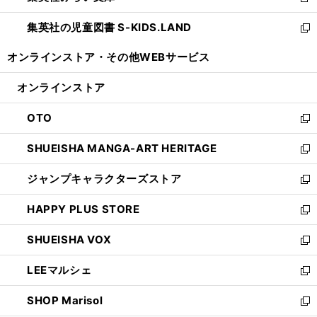
新
開
ウ
ン
し
集英社の児童図書 S-KIDS.LAND
く
で
ド
い
新
開
ウ
ウ
し
オンラインストア・
その他WEBサービス
く
で
ィ
い
開
ン
ウ
オンラインストア
く
ド
ィ
ウ
ン
OTO
で
ド
新
開
ウ
し
SHUEISHA MANGA-ART HERITAGE
く
で
い
新
開
ウ
し
ジャンプキャラクターズストア
く
ィ
い
新
ン
ウ
し
HAPPY PLUS STORE
ド
ィ
い
新
ウ
ン
ウ
し
SHUEISHA VOX
で
ド
ィ
い
新
開
ウ
ン
ウ
し
LEEマルシェ
く
で
ド
ィ
い
新
開
ウ
ン
ウ
し
SHOP Marisol
く
で
ド
ィ
い
新
開
ウ