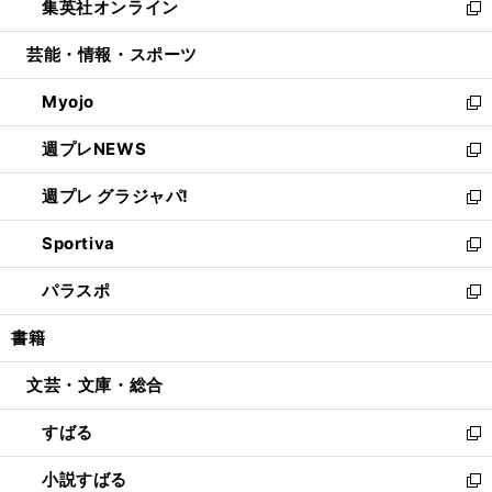
集英社オンライン
く
で
ド
ィ
い
新
開
ウ
ン
ウ
し
芸能・情報・スポーツ
く
で
ド
ィ
い
開
ウ
ン
ウ
Myojo
く
で
ド
ィ
新
開
ウ
ン
し
週プレNEWS
く
で
ド
い
新
開
ウ
ウ
し
週プレ グラジャパ!
く
で
ィ
い
新
開
ン
ウ
し
Sportiva
く
ド
ィ
い
新
ウ
ン
ウ
し
パラスポ
で
ド
ィ
い
新
開
ウ
ン
ウ
し
書籍
く
で
ド
ィ
い
開
ウ
ン
ウ
文芸・文庫・総合
く
で
ド
ィ
開
ウ
ン
すばる
く
で
ド
新
開
ウ
し
小説すばる
く
で
い
新