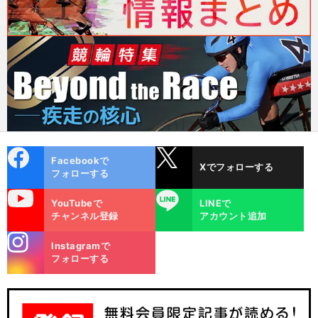
cebo
X
Facebookで
Xでフォローする
ok
フォローする
uTube
LINE
YouTubeで
LINEで
チャンネル登録
アカウント追加
stagra
Instagramで
m
フォローする