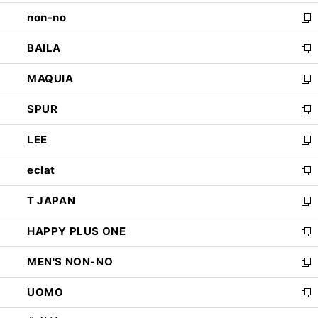
開
ウ
し
non-no
く
で
い
新
開
ウ
し
BAILA
く
ィ
い
新
ン
ウ
し
MAQUIA
ド
ィ
い
新
ウ
ン
ウ
し
SPUR
で
ド
ィ
い
新
開
ウ
ン
ウ
し
LEE
く
で
ド
ィ
い
新
開
ウ
ン
ウ
し
eclat
く
で
ド
ィ
い
新
開
ウ
ン
ウ
し
T JAPAN
く
で
ド
ィ
い
新
開
ウ
ン
ウ
し
HAPPY PLUS ONE
く
で
ド
ィ
い
新
開
ウ
ン
ウ
し
MEN'S NON-NO
く
で
ド
ィ
い
新
開
ウ
ン
ウ
し
UOMO
く
で
ド
ィ
い
新
開
ウ
ン
ウ
し