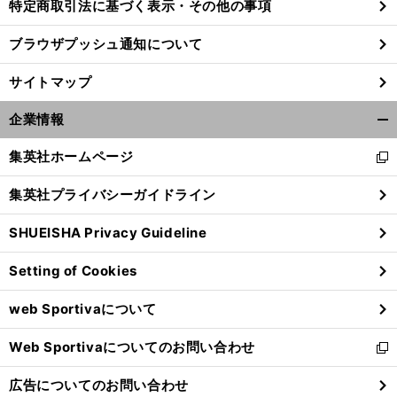
特定商取引法に基づく表示・その他の事項
ブラウザプッシュ通知について
サイトマップ
企業情報
開
く/
集英社ホームページ
新
閉
し
じ
集英社プライバシーガイドライン
い
る
ウ
SHUEISHA Privacy Guideline
ィ
ン
Setting of Cookies
ド
ウ
web Sportivaについて
で
開
Web Sportivaについてのお問い合わせ
く
新
し
広告についてのお問い合わせ
い