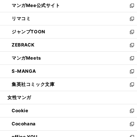
し
マンガMee公式サイト
く
ド
ィ
い
新
ウ
ン
ウ
し
リマコミ
で
ド
ィ
い
新
開
ウ
ン
ウ
し
ジャンプTOON
く
で
ド
ィ
い
新
開
ウ
ン
ウ
し
ZEBRACK
く
で
ド
ィ
い
新
開
ウ
ン
ウ
し
マンガMeets
く
で
ド
ィ
い
新
開
ウ
ン
ウ
し
S-MANGA
く
で
ド
ィ
い
新
開
ウ
ン
ウ
し
集英社コミック文庫
く
で
ド
ィ
い
新
開
ウ
ン
ウ
し
女性マンガ
く
で
ド
ィ
い
開
ウ
ン
ウ
Cookie
く
で
ド
ィ
新
開
ウ
ン
し
Cocohana
く
で
ド
い
新
開
ウ
ウ
し
office YOU
く