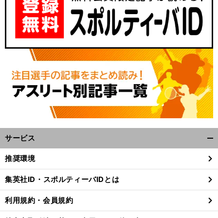
サービス
開
く/
推奨環境
閉
じ
集英社ID・スポルティーバIDとは
る
利用規約・会員規約