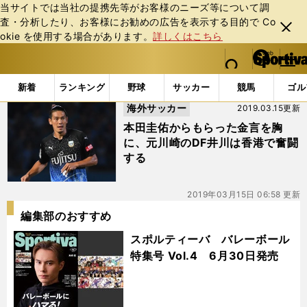
当サイトでは当社の提携先等がお客様のニーズ等について調
査・分析したり、お客様にお勧めの広告を表⽰する⽬的で Co
閉じ
okie を使⽤する場合があります。
詳しくはこちら
る
マイペ
web Sportiva (webスポルティーバ)
検索
メニュ
we
ー
「#香港プレミアリーグ」の最新ニュース・ 情報
b
ジ
新着
ランキング
野球
サッカー
競馬
ゴル
ス
海外サッカー
2019.03.15更新
ポ
ル
本田圭佑からもらった金言を胸
テ
に、元川崎のDF井川は香港で奮闘
ィ
する
ー
バ
2019年03月15日 06:58 更新
編集部のおすすめ
スポルティーバ バレーボール
特集号 Vol.4 6月30日発売