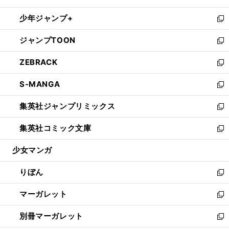
開
ウ
ン
ウ
し
少年ジャンプ+
く
で
ド
ィ
い
新
開
ウ
ン
ウ
し
ジャンプTOON
く
で
ド
ィ
い
新
開
ウ
ン
ウ
し
ZEBRACK
く
で
ド
ィ
い
新
開
ウ
ン
ウ
し
S-MANGA
く
で
ド
ィ
い
新
開
ウ
ン
ウ
し
集英社ジャンプリミックス
く
で
ド
ィ
い
新
開
ウ
ン
ウ
し
集英社コミック文庫
く
で
ド
ィ
い
新
開
ウ
ン
ウ
し
少女マンガ
く
で
ド
ィ
い
開
ウ
ン
ウ
りぼん
く
で
ド
ィ
新
開
ウ
ン
し
マーガレット
く
で
ド
い
新
開
ウ
ウ
し
別冊マーガレット
く
で
ィ
い
新
開
ン
ウ