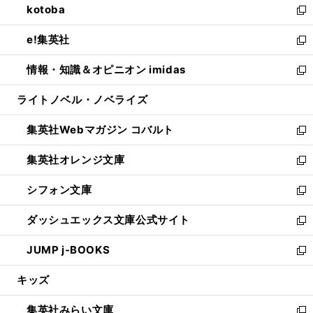
kotoba
く
で
ド
ィ
い
新
開
ウ
ン
ウ
し
e!集英社
く
で
ド
ィ
い
新
開
ウ
ン
ウ
し
情報・知識＆オピニオン imidas
く
で
ド
ィ
い
新
開
ウ
ン
ウ
し
ライトノベル・ノベライズ
く
で
ド
ィ
い
開
ウ
ン
ウ
集英社Webマガジン コバルト
く
で
ド
ィ
新
開
ウ
ン
し
集英社オレンジ文庫
く
で
ド
い
新
開
ウ
ウ
し
シフォン文庫
く
で
ィ
い
新
開
ン
ウ
し
ダッシュエックス文庫公式サイト
く
ド
ィ
い
新
ウ
ン
ウ
し
JUMP j-BOOKS
で
ド
ィ
い
新
開
ウ
ン
ウ
し
キッズ
く
で
ド
ィ
い
開
ウ
ン
ウ
集英社みらい文庫
く
で
ド
ィ