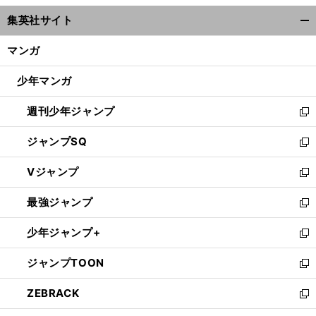
ウ
集英社サイト
ィ
開
ン
く/
マンガ
ド
閉
ウ
じ
少年マンガ
で
る
開
週刊少年ジャンプ
く
新
し
ジャンプSQ
い
新
ウ
し
Vジャンプ
ィ
い
新
ン
ウ
し
最強ジャンプ
ド
ィ
い
新
ウ
ン
ウ
し
少年ジャンプ+
で
ド
ィ
い
新
開
ウ
ン
ウ
し
ジャンプTOON
く
で
ド
ィ
い
新
開
ウ
ン
ウ
し
ZEBRACK
く
で
ド
ィ
い
新
開
ウ
ン
ウ
し