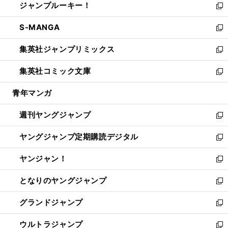
ジャンプルーキー！
く
で
ド
ィ
い
新
開
ウ
ン
ウ
し
S-MANGA
く
で
ド
ィ
い
新
開
ウ
ン
ウ
し
集英社ジャンプリミックス
く
で
ド
ィ
い
新
開
ウ
ン
ウ
し
集英社コミック文庫
く
で
ド
ィ
い
新
開
ウ
ン
ウ
し
青年マンガ
く
で
ド
ィ
い
開
ウ
ン
ウ
週刊ヤングジャンプ
く
で
ド
ィ
新
開
ウ
ン
し
ヤングジャンプ定期購読デジタル
く
で
ド
い
新
開
ウ
ウ
し
ヤンジャン！
く
で
ィ
い
新
開
ン
ウ
し
となりのヤングジャンプ
く
ド
ィ
い
新
ウ
ン
ウ
し
グランドジャンプ
で
ド
ィ
い
新
開
ウ
ン
ウ
し
ウルトラジャンプ
く
で
ド
ィ
い
新