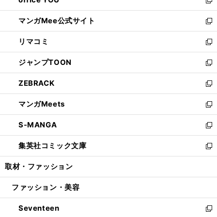
で
ィ
い
新
開
ン
ウ
し
マンガMee公式サイト
く
ド
ィ
い
新
ウ
ン
ウ
し
リマコミ
で
ド
ィ
い
新
開
ウ
ン
ウ
し
ジャンプTOON
く
で
ド
ィ
い
新
開
ウ
ン
ウ
し
ZEBRACK
く
で
ド
ィ
い
新
開
ウ
ン
ウ
し
マンガMeets
く
で
ド
ィ
い
新
開
ウ
ン
ウ
し
S-MANGA
く
で
ド
ィ
い
新
開
ウ
ン
ウ
し
集英社コミック文庫
く
で
ド
ィ
い
新
開
ウ
ン
ウ
し
取材・ファッション
く
で
ド
ィ
い
開
ウ
ン
ウ
ファッション・美容
く
で
ド
ィ
開
ウ
ン
Seventeen
く
で
ド
新