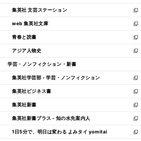
開
ウ
し
集英社 文芸ステーション
く
ィ
い
新
ン
ウ
し
web 集英社文庫
ド
ィ
い
新
ウ
ン
ウ
し
青春と読書
で
ド
ィ
い
新
開
ウ
ン
ウ
し
アジア人物史
く
で
ド
ィ
い
新
開
ウ
ン
ウ
し
学芸・ノンフィクション・新書
く
で
ド
ィ
い
開
ウ
ン
ウ
集英社学芸部 - 学芸・ノンフィクション
く
で
ド
ィ
新
開
ウ
ン
し
集英社ビジネス書
く
で
ド
い
新
開
ウ
ウ
し
集英社新書
く
で
ィ
い
新
開
ン
ウ
し
集英社新書プラス - 知の水先案内人
く
ド
ィ
い
新
ウ
ン
ウ
し
1日5分で、明日は変わる よみタイ yomitai
で
ド
ィ
い
新
開
ウ
ン
ウ
し