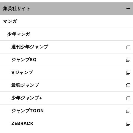
ウ
集英社サイト
ィ
開
ン
く/
マンガ
ド
閉
ウ
じ
少年マンガ
で
る
開
週刊少年ジャンプ
く
新
し
ジャンプSQ
い
新
ウ
し
Vジャンプ
ィ
い
新
ン
ウ
し
最強ジャンプ
ド
ィ
い
新
ウ
ン
ウ
し
少年ジャンプ+
で
ド
ィ
い
新
開
ウ
ン
ウ
し
ジャンプTOON
く
で
ド
ィ
い
新
開
ウ
ン
ウ
し
ZEBRACK
く
で
ド
ィ
い
新
開
ウ
ン
ウ
し