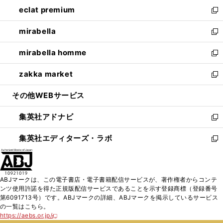
ン
ウ
し
eclat premium
く
で
ド
ィ
い
新
開
ウ
ン
ウ
し
mirabella
く
で
ド
ィ
い
新
開
ウ
ン
ウ
し
mirabella homme
く
で
ド
ィ
い
新
開
ウ
ン
ウ
し
zakka market
く
で
ド
ィ
い
新
開
ウ
ン
ウ
し
その他WEBサービス
く
で
ド
ィ
い
開
ウ
ン
ウ
集英社アドナビ
く
で
ド
ィ
新
開
ウ
ン
し
集英社エディターズ・ラボ
く
で
ド
い
新
開
ウ
ウ
し
く
で
ィ
い
開
ン
ウ
ABJマークは、この電子書店・電子書籍配信サービスが、著作権者からコンテ
く
ド
ィ
ンツ使用許諾を得た正規版配信サービスであることを示す登録商標（登録番号
ウ
ン
第6091713号）です。ABJマークの詳細、ABJマークを掲示しているサービス
で
ド
の一覧はこちら。
開
ウ
https://aebs.or.jp/
新