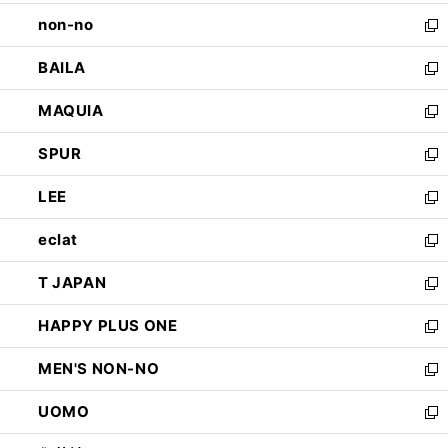
開
ウ
し
non-no
く
で
い
新
開
ウ
し
BAILA
く
ィ
い
新
ン
ウ
し
MAQUIA
ド
ィ
い
新
ウ
ン
ウ
し
SPUR
で
ド
ィ
い
新
開
ウ
ン
ウ
し
LEE
く
で
ド
ィ
い
新
開
ウ
ン
ウ
し
eclat
く
で
ド
ィ
い
新
開
ウ
ン
ウ
し
T JAPAN
く
で
ド
ィ
い
新
開
ウ
ン
ウ
し
HAPPY PLUS ONE
く
で
ド
ィ
い
新
開
ウ
ン
ウ
し
MEN'S NON-NO
く
で
ド
ィ
い
新
開
ウ
ン
ウ
し
UOMO
く
で
ド
ィ
い
新
開
ウ
ン
ウ
し