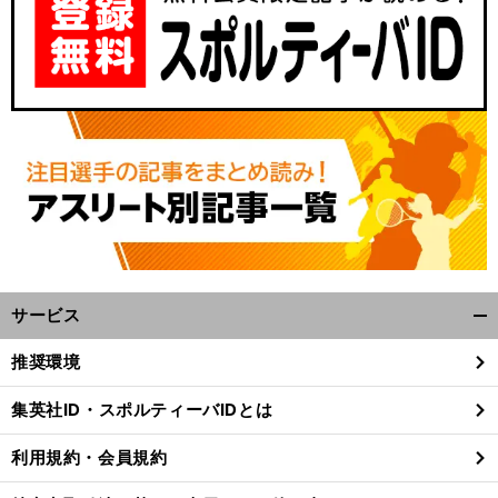
サービス
開
く/
推奨環境
閉
じ
集英社ID・スポルティーバIDとは
る
利用規約・会員規約