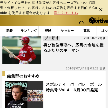
当サイトでは当社の提携先等がお客様のニーズ等について調
査・分析したり、お客様にお勧めの広告を表⽰する⽬的で Co
閉じ
okie を使⽤する場合があります。
詳しくはこちら
る
マイペ
web Sportiva (webスポルティーバ)
検索
メニュ
we
ー
「#首位陥落」の最新ニュース・ 情報
b
ジ
新着
ランキング
野球
サッカー
競馬
ゴル
ス
プロ野球
2016.07.12更新
ポ
ル
再び首位奪取へ。広島の命運を握
テ
るふたりのキーマン
ィ
ー
バ
2016年07月12日 02:23 更新
編集部のおすすめ
スポルティーバ バレーボール
特集号 Vol.4 6月30日発売