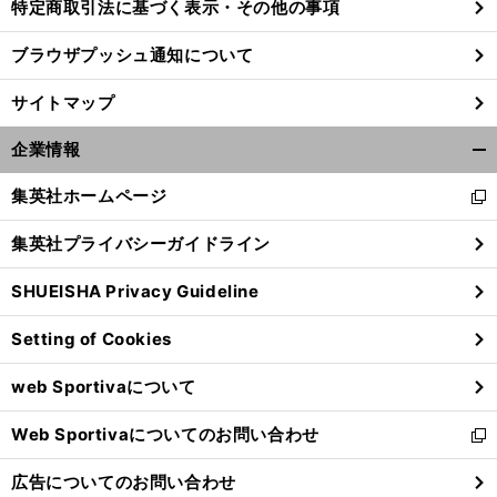
特定商取引法に基づく表示・その他の事項
ブラウザプッシュ通知について
サイトマップ
企業情報
開
く/
集英社ホームページ
新
閉
し
じ
集英社プライバシーガイドライン
い
る
ウ
SHUEISHA Privacy Guideline
ィ
ン
Setting of Cookies
ド
ウ
web Sportivaについて
で
開
Web Sportivaについてのお問い合わせ
く
新
し
広告についてのお問い合わせ
い