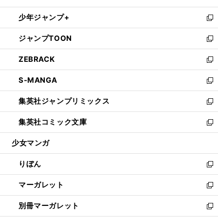
開
ウ
ン
ウ
し
少年ジャンプ+
く
で
ド
ィ
い
新
開
ウ
ン
ウ
し
ジャンプTOON
く
で
ド
ィ
い
新
開
ウ
ン
ウ
し
ZEBRACK
く
で
ド
ィ
い
新
開
ウ
ン
ウ
し
S-MANGA
く
で
ド
ィ
い
新
開
ウ
ン
ウ
し
集英社ジャンプリミックス
く
で
ド
ィ
い
新
開
ウ
ン
ウ
し
集英社コミック文庫
く
で
ド
ィ
い
新
開
ウ
ン
ウ
し
少女マンガ
く
で
ド
ィ
い
開
ウ
ン
ウ
りぼん
く
で
ド
ィ
新
開
ウ
ン
し
マーガレット
く
で
ド
い
新
開
ウ
ウ
し
別冊マーガレット
く
で
ィ
い
新
開
ン
ウ