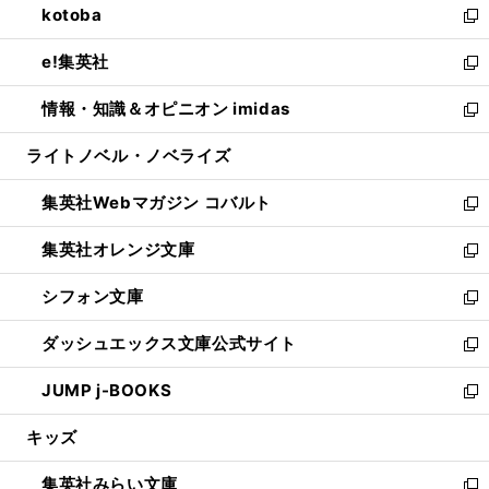
kotoba
く
で
ド
ィ
い
新
開
ウ
ン
ウ
し
e!集英社
く
で
ド
ィ
い
新
開
ウ
ン
ウ
し
情報・知識＆オピニオン imidas
く
で
ド
ィ
い
新
開
ウ
ン
ウ
し
ライトノベル・ノベライズ
く
で
ド
ィ
い
開
ウ
ン
ウ
集英社Webマガジン コバルト
く
で
ド
ィ
新
開
ウ
ン
し
集英社オレンジ文庫
く
で
ド
い
新
開
ウ
ウ
し
シフォン文庫
く
で
ィ
い
新
開
ン
ウ
し
ダッシュエックス文庫公式サイト
く
ド
ィ
い
新
ウ
ン
ウ
し
JUMP j-BOOKS
で
ド
ィ
い
新
開
ウ
ン
ウ
し
キッズ
く
で
ド
ィ
い
開
ウ
ン
ウ
集英社みらい文庫
く
で
ド
ィ