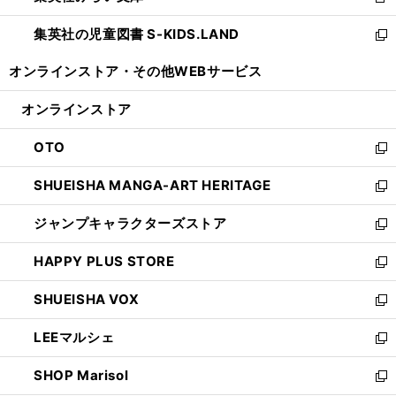
新
開
ウ
ン
し
集英社の児童図書 S-KIDS.LAND
く
で
ド
い
新
開
ウ
ウ
し
オンラインストア・
その他WEBサービス
く
で
ィ
い
開
ン
ウ
オンラインストア
く
ド
ィ
ウ
ン
OTO
で
ド
新
開
ウ
し
SHUEISHA MANGA-ART HERITAGE
く
で
い
新
開
ウ
し
ジャンプキャラクターズストア
く
ィ
い
新
ン
ウ
し
HAPPY PLUS STORE
ド
ィ
い
新
ウ
ン
ウ
し
SHUEISHA VOX
で
ド
ィ
い
新
開
ウ
ン
ウ
し
LEEマルシェ
く
で
ド
ィ
い
新
開
ウ
ン
ウ
し
SHOP Marisol
く
で
ド
ィ
い
新
開
ウ