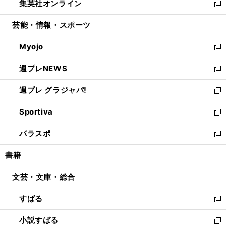
集英社オンライン
く
で
ド
ィ
い
新
開
ウ
ン
ウ
し
芸能・情報・スポーツ
く
で
ド
ィ
い
開
ウ
ン
ウ
Myojo
く
で
ド
ィ
新
開
ウ
ン
し
週プレNEWS
く
で
ド
い
新
開
ウ
ウ
し
週プレ グラジャパ!
く
で
ィ
い
新
開
ン
ウ
し
Sportiva
く
ド
ィ
い
新
ウ
ン
ウ
し
パラスポ
で
ド
ィ
い
新
開
ウ
ン
ウ
し
書籍
く
で
ド
ィ
い
開
ウ
ン
ウ
文芸・文庫・総合
く
で
ド
ィ
開
ウ
ン
すばる
く
で
ド
新
開
ウ
し
小説すばる
く
で
い
新