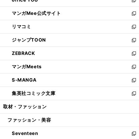
で
ィ
い
新
開
ン
ウ
し
マンガMee公式サイト
く
ド
ィ
い
新
ウ
ン
ウ
し
リマコミ
で
ド
ィ
い
新
開
ウ
ン
ウ
し
ジャンプTOON
く
で
ド
ィ
い
新
開
ウ
ン
ウ
し
ZEBRACK
く
で
ド
ィ
い
新
開
ウ
ン
ウ
し
マンガMeets
く
で
ド
ィ
い
新
開
ウ
ン
ウ
し
S-MANGA
く
で
ド
ィ
い
新
開
ウ
ン
ウ
し
集英社コミック文庫
く
で
ド
ィ
い
新
開
ウ
ン
ウ
し
取材・ファッション
く
で
ド
ィ
い
開
ウ
ン
ウ
ファッション・美容
く
で
ド
ィ
開
ウ
ン
Seventeen
く
で
ド
新