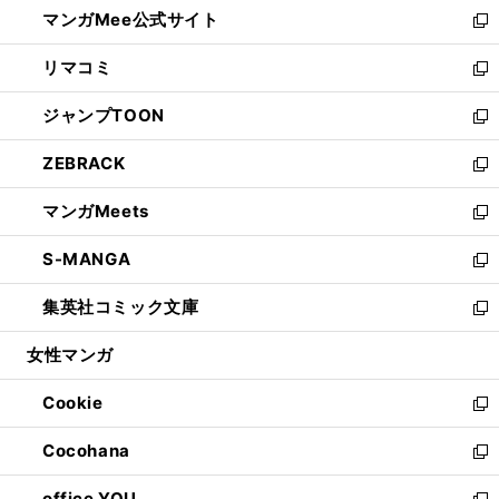
し
マンガMee公式サイト
く
ド
ィ
い
新
ウ
ン
ウ
し
リマコミ
で
ド
ィ
い
新
開
ウ
ン
ウ
し
ジャンプTOON
く
で
ド
ィ
い
新
開
ウ
ン
ウ
し
ZEBRACK
く
で
ド
ィ
い
新
開
ウ
ン
ウ
し
マンガMeets
く
で
ド
ィ
い
新
開
ウ
ン
ウ
し
S-MANGA
く
で
ド
ィ
い
新
開
ウ
ン
ウ
し
集英社コミック文庫
く
で
ド
ィ
い
新
開
ウ
ン
ウ
し
女性マンガ
く
で
ド
ィ
い
開
ウ
ン
ウ
Cookie
く
で
ド
ィ
新
開
ウ
ン
し
Cocohana
く
で
ド
い
新
開
ウ
ウ
し
office YOU
く