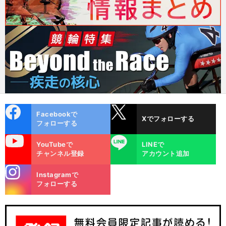
cebo
X
Facebookで
Xでフォローする
ok
フォローする
uTube
LINE
YouTubeで
LINEで
チャンネル登録
アカウント追加
stagra
Instagramで
m
フォローする