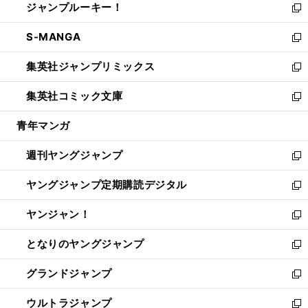
ジャンプルーキー！
く
で
ド
ィ
い
新
開
ウ
ン
ウ
し
S-MANGA
く
で
ド
ィ
い
新
開
ウ
ン
ウ
し
集英社ジャンプリミックス
く
で
ド
ィ
い
新
開
ウ
ン
ウ
し
集英社コミック文庫
く
で
ド
ィ
い
新
開
ウ
ン
ウ
し
青年マンガ
く
で
ド
ィ
い
開
ウ
ン
ウ
週刊ヤングジャンプ
く
で
ド
ィ
新
開
ウ
ン
し
ヤングジャンプ定期購読デジタル
く
で
ド
い
新
開
ウ
ウ
し
ヤンジャン！
く
で
ィ
い
新
開
ン
ウ
し
となりのヤングジャンプ
く
ド
ィ
い
新
ウ
ン
ウ
し
グランドジャンプ
で
ド
ィ
い
新
開
ウ
ン
ウ
し
ウルトラジャンプ
く
で
ド
ィ
い
新