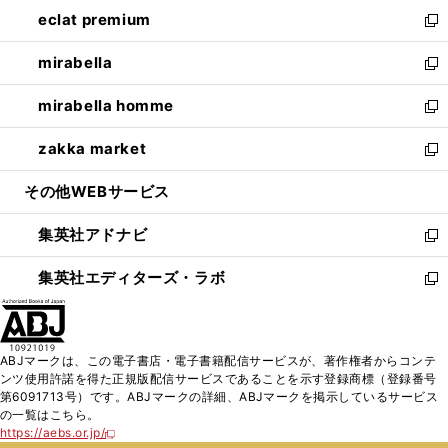
ン
ウ
し
eclat premium
く
で
ド
ィ
い
新
開
ウ
ン
ウ
し
mirabella
く
で
ド
ィ
い
新
開
ウ
ン
ウ
し
mirabella homme
く
で
ド
ィ
い
新
開
ウ
ン
ウ
し
zakka market
く
で
ド
ィ
い
新
開
ウ
ン
ウ
し
その他WEBサービス
く
で
ド
ィ
い
開
ウ
ン
ウ
集英社アドナビ
く
で
ド
ィ
新
開
ウ
ン
し
集英社エディターズ・ラボ
く
で
ド
い
新
開
ウ
ウ
し
く
で
ィ
い
開
ン
ウ
ABJマークは、この電子書店・電子書籍配信サービスが、著作権者からコンテ
く
ド
ィ
ンツ使用許諾を得た正規版配信サービスであることを示す登録商標（登録番号
ウ
ン
第6091713号）です。ABJマークの詳細、ABJマークを掲示しているサービス
で
ド
の一覧はこちら。
開
ウ
https://aebs.or.jp/
新