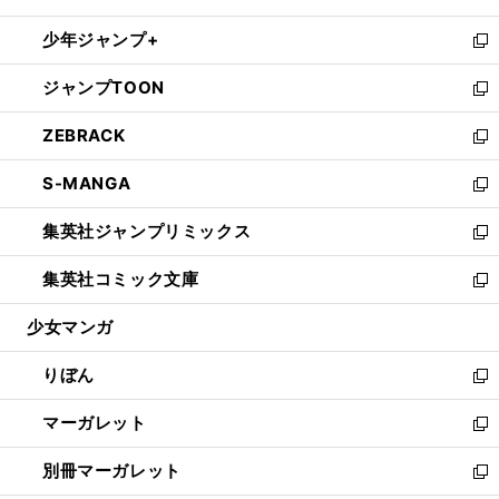
開
ウ
ン
ウ
し
少年ジャンプ+
く
で
ド
ィ
い
新
開
ウ
ン
ウ
し
ジャンプTOON
く
で
ド
ィ
い
新
開
ウ
ン
ウ
し
ZEBRACK
く
で
ド
ィ
い
新
開
ウ
ン
ウ
し
S-MANGA
く
で
ド
ィ
い
新
開
ウ
ン
ウ
し
集英社ジャンプリミックス
く
で
ド
ィ
い
新
開
ウ
ン
ウ
し
集英社コミック文庫
く
で
ド
ィ
い
新
開
ウ
ン
ウ
し
少女マンガ
く
で
ド
ィ
い
開
ウ
ン
ウ
りぼん
く
で
ド
ィ
新
開
ウ
ン
し
マーガレット
く
で
ド
い
新
開
ウ
ウ
し
別冊マーガレット
く
で
ィ
い
新
開
ン
ウ