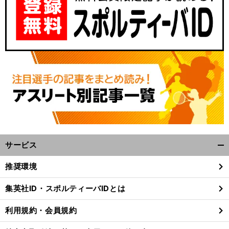
サービス
開
く/
推奨環境
閉
じ
集英社ID・スポルティーバIDとは
る
利用規約・会員規約