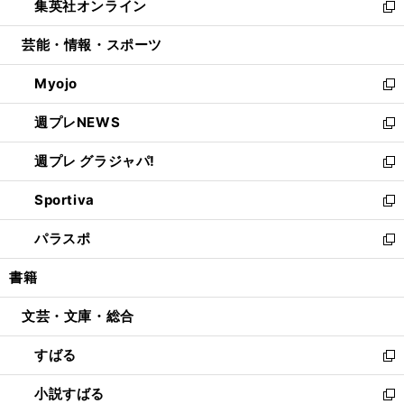
集英社オンライン
く
で
ド
ィ
い
新
開
ウ
ン
ウ
し
芸能・情報・スポーツ
く
で
ド
ィ
い
開
ウ
ン
ウ
Myojo
く
で
ド
ィ
新
開
ウ
ン
し
週プレNEWS
く
で
ド
い
新
開
ウ
ウ
し
週プレ グラジャパ!
く
で
ィ
い
新
開
ン
ウ
し
Sportiva
く
ド
ィ
い
新
ウ
ン
ウ
し
パラスポ
で
ド
ィ
い
新
開
ウ
ン
ウ
し
書籍
く
で
ド
ィ
い
開
ウ
ン
ウ
文芸・文庫・総合
く
で
ド
ィ
開
ウ
ン
すばる
く
で
ド
新
開
ウ
し
小説すばる
く
で
い
新