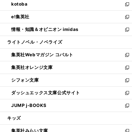
kotoba
く
で
ド
ィ
い
新
開
ウ
ン
ウ
し
e!集英社
く
で
ド
ィ
い
新
開
ウ
ン
ウ
し
情報・知識＆オピニオン imidas
く
で
ド
ィ
い
新
開
ウ
ン
ウ
し
ライトノベル・ノベライズ
く
で
ド
ィ
い
開
ウ
ン
ウ
集英社Webマガジン コバルト
く
で
ド
ィ
新
開
ウ
ン
し
集英社オレンジ文庫
く
で
ド
い
新
開
ウ
ウ
し
シフォン文庫
く
で
ィ
い
新
開
ン
ウ
し
ダッシュエックス文庫公式サイト
く
ド
ィ
い
新
ウ
ン
ウ
し
JUMP j-BOOKS
で
ド
ィ
い
新
開
ウ
ン
ウ
し
キッズ
く
で
ド
ィ
い
開
ウ
ン
ウ
集英社みらい文庫
く
で
ド
ィ