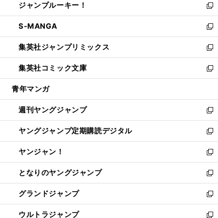
ジャンプルーキー！
く
で
ド
ィ
い
新
開
ウ
ン
ウ
し
S-MANGA
く
で
ド
ィ
い
新
開
ウ
ン
ウ
し
集英社ジャンプリミックス
く
で
ド
ィ
い
新
開
ウ
ン
ウ
し
集英社コミック文庫
く
で
ド
ィ
い
新
開
ウ
ン
ウ
し
青年マンガ
く
で
ド
ィ
い
開
ウ
ン
ウ
週刊ヤングジャンプ
く
で
ド
ィ
新
開
ウ
ン
し
ヤングジャンプ定期購読デジタル
く
で
ド
い
新
開
ウ
ウ
し
ヤンジャン！
く
で
ィ
い
新
開
ン
ウ
し
となりのヤングジャンプ
く
ド
ィ
い
新
ウ
ン
ウ
し
グランドジャンプ
で
ド
ィ
い
新
開
ウ
ン
ウ
し
ウルトラジャンプ
く
で
ド
ィ
い
新