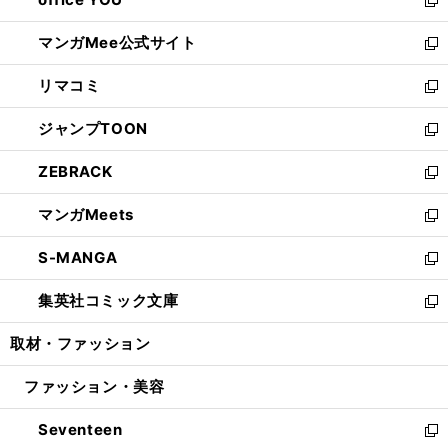
で
ィ
い
新
開
ン
ウ
し
マンガMee公式サイト
く
ド
ィ
い
新
ウ
ン
ウ
し
リマコミ
で
ド
ィ
い
新
開
ウ
ン
ウ
し
ジャンプTOON
く
で
ド
ィ
い
新
開
ウ
ン
ウ
し
ZEBRACK
く
で
ド
ィ
い
新
開
ウ
ン
ウ
し
マンガMeets
く
で
ド
ィ
い
新
開
ウ
ン
ウ
し
S-MANGA
く
で
ド
ィ
い
新
開
ウ
ン
ウ
し
集英社コミック文庫
く
で
ド
ィ
い
新
開
ウ
ン
ウ
し
取材・ファッション
く
で
ド
ィ
い
開
ウ
ン
ウ
ファッション・美容
く
で
ド
ィ
開
ウ
ン
Seventeen
く
で
ド
新