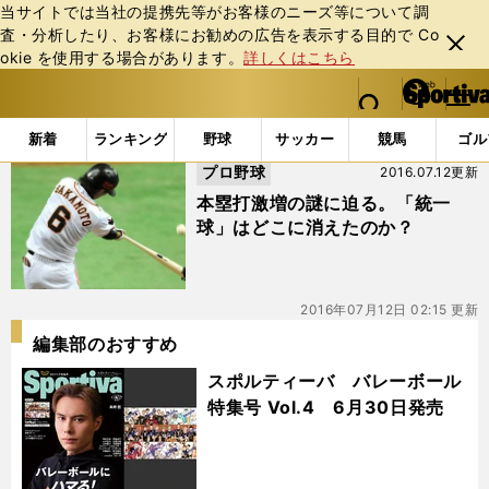
当サイトでは当社の提携先等がお客様のニーズ等について調
査・分析したり、お客様にお勧めの広告を表⽰する⽬的で Co
閉じ
okie を使⽤する場合があります。
詳しくはこちら
る
マイペ
web Sportiva (webスポルティーバ)
検索
メニュ
we
ー
「#飛ぶボール」の最新ニュース・ 情報
b
ジ
新着
ランキング
野球
サッカー
競馬
ゴル
ス
プロ野球
2016.07.12更新
ポ
ル
本塁打激増の謎に迫る。「統一
テ
球」はどこに消えたのか？
ィ
ー
バ
2016年07月12日 02:15 更新
編集部のおすすめ
スポルティーバ バレーボール
特集号 Vol.4 6月30日発売