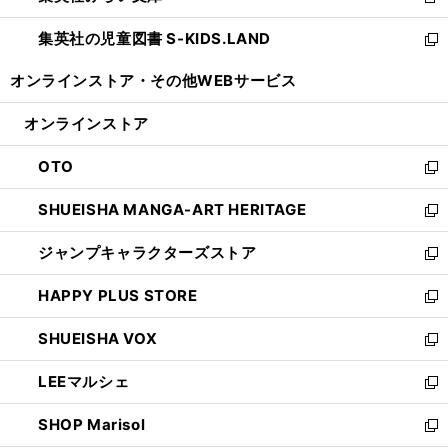
新
開
ウ
ン
し
集英社の児童図書 S-KIDS.LAND
く
で
ド
い
新
開
ウ
ウ
し
オンラインストア・
その他WEBサービス
く
で
ィ
い
開
ン
ウ
オンラインストア
く
ド
ィ
ウ
ン
OTO
で
ド
新
開
ウ
し
SHUEISHA MANGA-ART HERITAGE
く
で
い
新
開
ウ
し
ジャンプキャラクターズストア
く
ィ
い
新
ン
ウ
し
HAPPY PLUS STORE
ド
ィ
い
新
ウ
ン
ウ
し
SHUEISHA VOX
で
ド
ィ
い
新
開
ウ
ン
ウ
し
LEEマルシェ
く
で
ド
ィ
い
新
開
ウ
ン
ウ
し
SHOP Marisol
く
で
ド
ィ
い
新
開
ウ