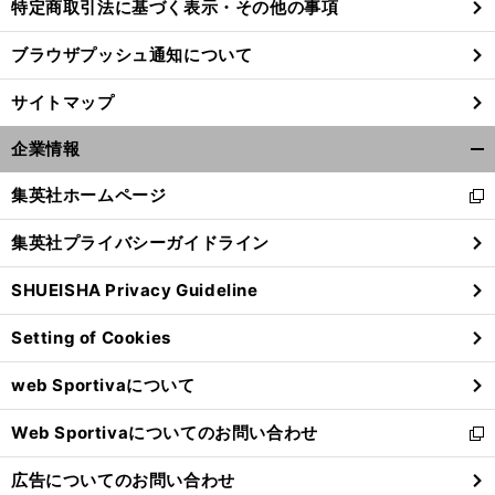
特定商取引法に基づく表示・その他の事項
ブラウザプッシュ通知について
サイトマップ
企業情報
開
く/
集英社ホームページ
新
閉
し
じ
集英社プライバシーガイドライン
い
る
ウ
SHUEISHA Privacy Guideline
ィ
ン
Setting of Cookies
ド
ウ
web Sportivaについて
で
開
Web Sportivaについてのお問い合わせ
く
新
し
広告についてのお問い合わせ
い