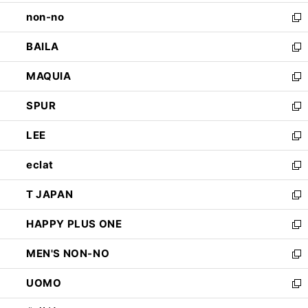
開
ウ
し
non-no
く
で
い
新
開
ウ
し
BAILA
く
ィ
い
新
ン
ウ
し
MAQUIA
ド
ィ
い
新
ウ
ン
ウ
し
SPUR
で
ド
ィ
い
新
開
ウ
ン
ウ
し
LEE
く
で
ド
ィ
い
新
開
ウ
ン
ウ
し
eclat
く
で
ド
ィ
い
新
開
ウ
ン
ウ
し
T JAPAN
く
で
ド
ィ
い
新
開
ウ
ン
ウ
し
HAPPY PLUS ONE
く
で
ド
ィ
い
新
開
ウ
ン
ウ
し
MEN'S NON-NO
く
で
ド
ィ
い
新
開
ウ
ン
ウ
し
UOMO
く
で
ド
ィ
い
新
開
ウ
ン
ウ
し