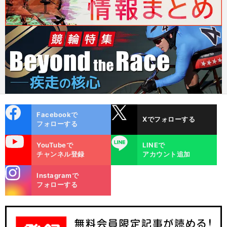
cebo
X
Facebookで
Xでフォローする
ok
フォローする
uTube
LINE
YouTubeで
LINEで
チャンネル登録
アカウント追加
stagra
Instagramで
m
フォローする