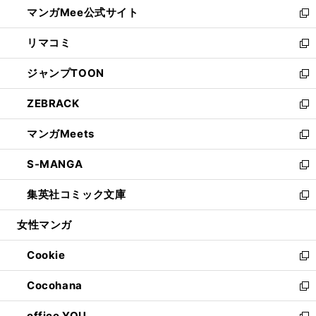
し
マンガMee公式サイト
く
ド
ィ
い
新
ウ
ン
ウ
し
リマコミ
で
ド
ィ
い
新
開
ウ
ン
ウ
し
ジャンプTOON
く
で
ド
ィ
い
新
開
ウ
ン
ウ
し
ZEBRACK
く
で
ド
ィ
い
新
開
ウ
ン
ウ
し
マンガMeets
く
で
ド
ィ
い
新
開
ウ
ン
ウ
し
S-MANGA
く
で
ド
ィ
い
新
開
ウ
ン
ウ
し
集英社コミック文庫
く
で
ド
ィ
い
新
開
ウ
ン
ウ
し
女性マンガ
く
で
ド
ィ
い
開
ウ
ン
ウ
Cookie
く
で
ド
ィ
新
開
ウ
ン
し
Cocohana
く
で
ド
い
新
開
ウ
ウ
し
office YOU
く