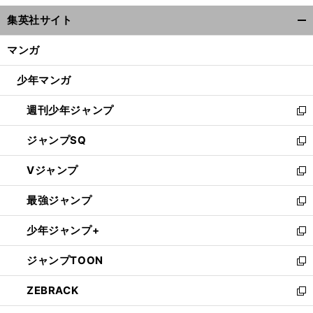
ウ
集英社サイト
ィ
開
ン
く/
マンガ
ド
閉
ウ
じ
少年マンガ
で
る
開
週刊少年ジャンプ
く
新
し
ジャンプSQ
い
新
ウ
し
Vジャンプ
ィ
い
新
ン
ウ
し
最強ジャンプ
ド
ィ
い
新
ウ
ン
ウ
し
少年ジャンプ+
で
ド
ィ
い
新
開
ウ
ン
ウ
し
ジャンプTOON
く
で
ド
ィ
い
新
開
ウ
ン
ウ
し
ZEBRACK
く
で
ド
ィ
い
新
開
ウ
ン
ウ
し