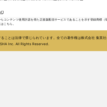
ィ
ウ
ウ
ウ
く
く
く
く
い
し
し
い
し
し
い
ン
で
で
で
ウ
い
い
ウ
い
い
ウ
ド
ボ
開
開
開
新
ィ
ウ
ウ
ィ
ウ
ウ
ィ
ウ
く
く
く
し
らコンテンツ使用許諾を得た正規版配信サービスであることを示す登録商標（登録番
ン
ィ
ィ
ン
ィ
ィ
ン
で
い
覧はこちら。
ド
ン
ン
ド
ン
ン
ド
開
ウ
ウ
ド
ド
ウ
ド
ド
ウ
く
ィ
で
ウ
ウ
で
ウ
ウ
で
ることは法律で禁じられています。全ての著作権は株式会社 集英社
ン
開
で
で
開
で
で
開
ド
HA Inc. All Rights Reserved.
く
開
開
く
開
開
く
ウ
く
く
く
く
で
開
く