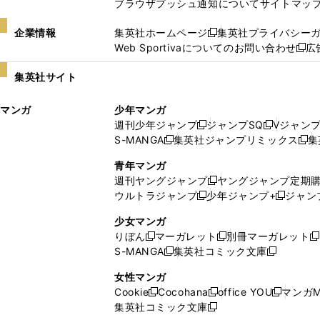
ブラウザプッシュ通知について
サイトマッ
企業情報
集英社ホームページ
集英社プライバシー
新
Web Sportivaについてのお問い合わせ
広
し
新
い
し
集英社サイト
ウ
い
ィ
ウ
マンガ
少年マンガ
ン
ィ
週刊少年ジャンプ
ジャンプSQ
Vジャン
ド
ン
新
新
S-MANGA
集英社ジャンプリミックス
集
ウ
ド
新
し
し
新
で
ウ
し
い
い
し
青年マンガ
開
で
い
ウ
ウ
い
週刊ヤングジャンプ
ヤングジャンプ定期
新
く
開
ウ
ィ
ィ
ウ
ウルトラジャンプ
少年ジャンプ+
ジャン
新
し
新
く
ィ
ン
ン
ィ
し
い
し
ン
ド
ド
ン
少女マンガ
い
ウ
い
ド
ウ
ウ
ド
りぼん
マーガレット
別冊マーガレット
新
新
新
ウ
ィ
ウ
ウ
で
で
ウ
S-MANGA
集英社コミック文庫
し
新
し
新
ィ
ン
ィ
で
開
開
で
い
し
い
し
ン
ド
ン
女性マンガ
開
く
く
開
ウ
い
ウ
い
ド
ウ
ド
Cookie
Cocohana
office YOU
マンガM
く
く
新
新
新
ィ
ウ
ィ
ウ
ウ
で
ウ
集英社コミック文庫
し
新
し
し
ン
ィ
ン
ィ
で
開
で