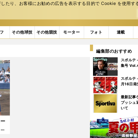
たり、お客様にお勧めの広告を表⽰する⽬的で Cookie を使⽤す
フ
その他球技
その他競技
モーター
フォト
連載
編集部のおすすめ
スポルテ
集号 Vol
スポルテ
月16日発
最新記事
プッシュ
いて
ベー
目指