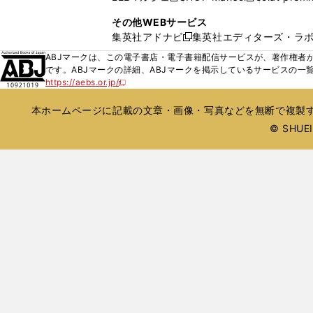
ィ
ウ
い
し
し
ン
その他WEBサービス
で
ウ
い
い
ド
集英社アドナビ
集英社エディターズ・ラ
開
新
ィ
ウ
ウ
ウ
く
し
ABJマークは、この電子書店・電子書籍配信サービスが、著作権者か
ン
ィ
ィ
で
い
です。ABJマークの詳細、ABJマークを掲示しているサービスの一
ド
ン
ン
開
https://aebs.or.jp/
ウ
新
ウ
ド
ド
く
し
ィ
で
ウ
ウ
い
本ホームページに記載の文章・画像・写真などを無断で複製す
ン
開
で
で
ウ
ド
© SHUEIS
ィ
く
開
開
ン
ウ
く
く
ド
で
ウ
開
で
開
く
く