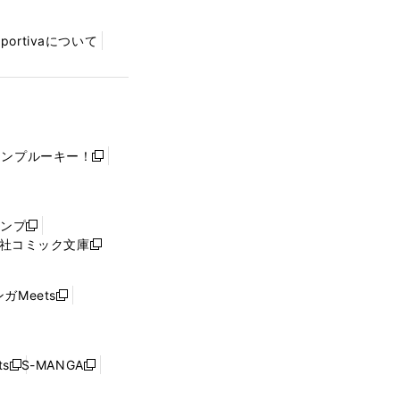
Sportivaについて
ャンプルーキー！
新
し
い
ウ
ャンプ
新
ィ
社コミック文庫
し
新
ン
い
し
ド
ウ
い
ウ
ガMeets
新
ィ
ウ
で
し
ン
ィ
開
い
ド
ン
く
ウ
ウ
ド
s
S-MANGA
新
新
ィ
で
ウ
し
し
ン
開
で