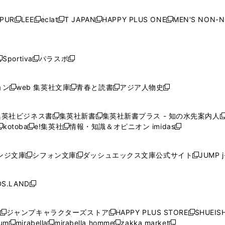
い
い
い
い
ド
ド
ド
ド
ド
開
く
開
く
開
く
開
ウ
ウ
ウ
ウ
ウ
ウ
ウ
ウ
ウ
PUR
LEE
eclat
T JAPAN
HAPPY PLUS ONE
MEN'S NON-
く
く
く
く
新
新
新
新
新
ィ
ィ
ィ
ィ
で
で
で
で
で
し
し
し
し
し
ン
ン
ン
ン
開
開
開
開
開
い
い
い
い
い
ド
ド
ド
ド
く
く
く
く
く
ウ
ウ
ウ
ウ
ウ
ウ
ウ
ウ
ウ
Sportiva
パラスポ
新
新
ィ
ィ
ィ
ィ
ィ
で
で
で
で
し
し
し
ン
ン
ン
ン
ン
開
開
開
開
い
い
い
ド
ド
ド
ド
ド
ョン
web 集英社文庫
青春と読書
アジア人物史
く
く
く
く
新
新
新
新
ウ
ウ
ウ
ウ
ウ
ウ
ウ
ウ
し
し
し
し
ィ
ィ
ィ
で
で
で
で
で
い
い
い
い
ン
ン
ン
集英社ビジネス書
集英社新書
集英社新書プラス - 知の水先案内人
開
開
開
開
開
新
新
新
ウ
ウ
ウ
ウ
ド
ド
ド
kotoba
e!集英社
情報・知識＆オピニオン imidas
く
く
く
く
く
新
し
新
し
新
ィ
ィ
ィ
ィ
ウ
ウ
ウ
し
し
い
し
い
し
ン
ン
ン
ン
で
で
で
い
い
ウ
い
ウ
い
ド
ド
ド
ド
ンジ文庫
シフォン文庫
ダッシュエックス文庫公式サイト
JUMP 
開
開
開
新
新
新
ウ
ウ
ィ
ウ
ィ
ウ
ウ
ウ
ウ
ウ
く
く
く
し
し
し
ィ
ィ
ン
ィ
ン
ィ
で
で
で
で
い
い
い
ン
ン
ド
ン
ド
ン
S.LAND
開
開
開
開
新
ウ
ウ
ウ
ド
ド
ウ
ド
ウ
ド
く
く
く
く
し
ィ
ィ
ィ
ウ
ウ
で
ウ
で
ウ
い
ン
ン
ン
ジャンプキャラクターズストア
HAPPY PLUS STORE
SHUEIS
で
で
開
で
開
で
新
新
新
ウ
ド
ド
ド
ium
mirabella
mirabella homme
zakka market
開
開
く
開
く
開
し
新
新
新
し
新
し