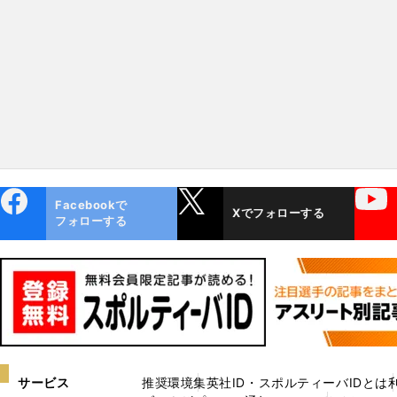
ebo
X
YouTube
Facebookで
Xでフォローする
ok
フォローする
サービス
推奨環境
集英社ID・スポルティーバIDとは