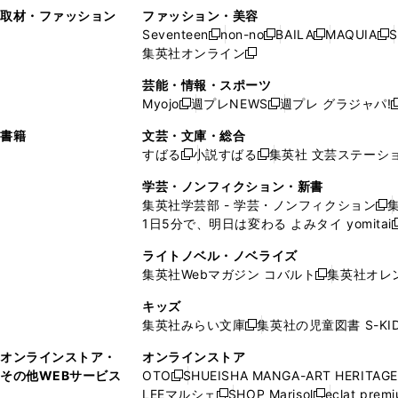
い
し
い
い
ド
ン
ド
ン
取材・ファッション
ファッション・美容
開
く
開
ウ
い
ウ
ウ
ウ
ド
ウ
ド
Seventeen
non-no
BAILA
MAQUIA
S
く
く
新
新
新
新
ィ
ウ
ィ
ィ
で
ウ
で
ウ
集英社オンライン
し
新
し
し
し
ン
ィ
ン
ン
開
で
開
で
い
し
い
い
い
ド
ン
ド
ド
芸能・情報・スポーツ
く
開
く
開
ウ
い
ウ
ウ
ウ
ウ
ド
ウ
ウ
Myojo
週プレNEWS
週プレ グラジャパ!
く
く
新
新
新
ィ
ウ
ィ
ィ
ィ
で
ウ
で
で
し
し
ン
ィ
ン
ン
ン
書籍
文芸・文庫・総合
開
で
開
開
い
い
ド
ン
ド
ド
ド
すばる
小説すばる
集英社 文芸ステーシ
く
開
く
く
新
新
ウ
ウ
ウ
ド
ウ
ウ
ウ
く
し
し
ィ
ィ
学芸・ノンフィクション・新書
で
ウ
で
で
で
い
い
ン
ン
集英社学芸部 - 学芸・ノンフィクション
開
で
開
開
開
新
ウ
ウ
ド
ド
1日5分で、明日は変わる よみタイ yomitai
く
開
く
く
く
し
新
ィ
ィ
ウ
ウ
く
い
ン
ン
ライトノベル・ノベライズ
で
で
ウ
ド
ド
集英社Webマガジン コバルト
集英社オレ
開
開
新
ィ
ウ
ウ
く
く
し
ン
キッズ
で
で
い
ド
集英社みらい文庫
集英社の児童図書 S-KID
開
開
新
ウ
ウ
く
く
し
ィ
オンラインストア・
オンラインストア
で
い
ン
その他WEBサービス
OTO
SHUEISHA MANGA-ART HERITAGE
開
新
ウ
ド
LEEマルシェ
SHOP Marisol
eclat prem
く
し
新
新