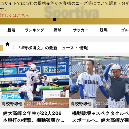
当サイトでは当社の提携先等がお客様のニーズ等について調査・分析し
web Sportiva (webスポルティーバ)
す。
詳しくはこちら
新着
ランキング
野球
サッカー
競馬
ゴル
we
「#青柳博文」の最新ニュース・ 情報
b
ス
ポ
ル
テ
ィ
ー
バ
高校野球他
高校野球他
2020.11.17更新
2020.07.05更新
健大高崎２年生が22人206
機動破壊→スペクタクル
本塁打の衝撃。機動破壊から
スボールへ。健大高崎が
長打破壊へ
す大仕掛けの野球