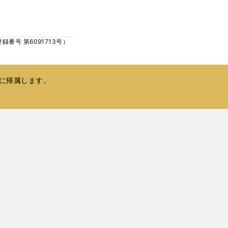
ウ
い
で
ウ
開
ィ
く
号 第6091713号）
ン
ド
ウ
で
に帰属します。
開
く