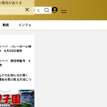
る場合がありま
マイペ
閉じ
検索
メニュ
ー
る
す
ジ
る
動画
インフォ
ィーバ バレーボール特
.4 6月30日発売
ィーバ 部活特集号 3
売
などのお知らせが届く
通知を受け取る方法につ