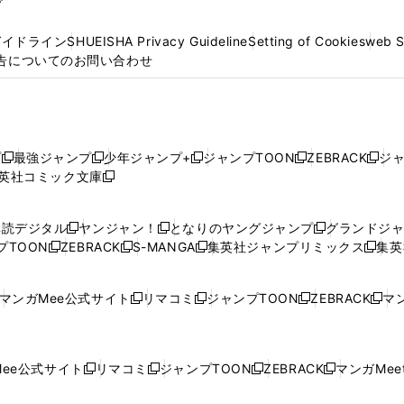
プ
ガイドライン
SHUEISHA Privacy Guideline
Setting of Cookies
web 
告についてのお問い合わせ
プ
最強ジャンプ
少年ジャンプ+
ジャンプTOON
ZEBRACK
ジ
新
新
新
新
新
英社コミック文庫
し
新
し
し
し
し
い
い
し
い
い
い
ウ
ウ
い
ウ
ウ
ウ
購読デジタル
ヤンジャン！
となりのヤングジャンプ
グランドジ
新
新
新
ィ
ィ
ウ
ィ
ィ
ィ
プTOON
ZEBRACK
S-MANGA
集英社ジャンプリミックス
集英
新
し
新
し
新
し
新
ン
ン
ィ
ン
ン
ン
し
い
し
い
し
い
し
ド
ド
ン
ド
ド
ド
い
ウ
い
ウ
い
ウ
い
ウ
ウ
ド
ウ
ウ
ウ
マンガMee公式サイト
リマコミ
ジャンプTOON
ZEBRACK
マン
新
新
新
新
ウ
ィ
ウ
ィ
ウ
ィ
ウ
で
で
ウ
で
で
で
し
し
し
し
し
ィ
ン
ィ
ン
ィ
ン
ィ
開
開
で
開
開
開
い
い
い
い
い
ン
ド
ン
ド
ン
ド
ン
く
く
開
く
く
く
ウ
ウ
ウ
ウ
ウ
ド
ウ
ド
ウ
ド
ウ
ド
ee公式サイト
リマコミ
ジャンプTOON
ZEBRACK
マンガMeet
く
新
新
新
新
ィ
ィ
ィ
ィ
ィ
ウ
で
ウ
で
ウ
で
ウ
し
し
し
し
ン
ン
ン
ン
ン
で
開
で
開
で
開
で