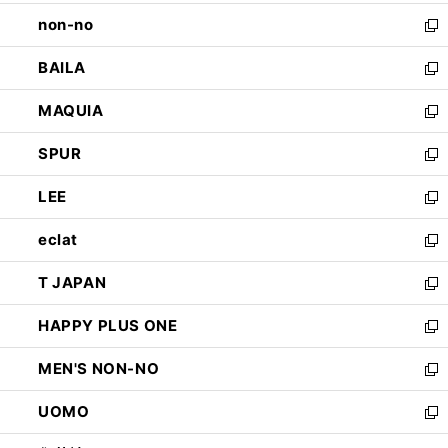
開
ウ
し
non-no
く
で
い
新
開
ウ
し
BAILA
く
ィ
い
新
ン
ウ
し
MAQUIA
ド
ィ
い
新
ウ
ン
ウ
し
SPUR
で
ド
ィ
い
新
開
ウ
ン
ウ
し
LEE
く
で
ド
ィ
い
新
開
ウ
ン
ウ
し
eclat
く
で
ド
ィ
い
新
開
ウ
ン
ウ
し
T JAPAN
く
で
ド
ィ
い
新
開
ウ
ン
ウ
し
HAPPY PLUS ONE
く
で
ド
ィ
い
新
開
ウ
ン
ウ
し
MEN'S NON-NO
く
で
ド
ィ
い
新
開
ウ
ン
ウ
し
UOMO
く
で
ド
ィ
い
新
開
ウ
ン
ウ
し