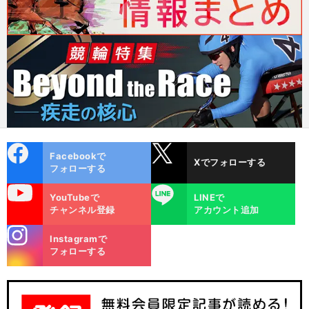
cebo
X
Facebookで
Xでフォローする
ok
フォローする
uTube
LINE
YouTubeで
LINEで
チャンネル登録
アカウント追加
stagra
Instagramで
m
フォローする