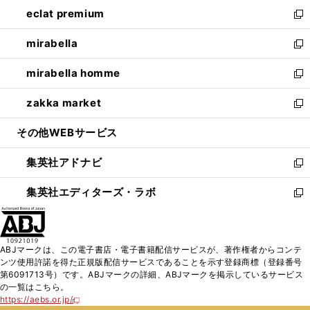
ン
ウ
し
eclat premium
く
で
ド
ィ
い
新
開
ウ
ン
ウ
し
mirabella
く
で
ド
ィ
い
新
開
ウ
ン
ウ
し
mirabella homme
く
で
ド
ィ
い
新
開
ウ
ン
ウ
し
zakka market
く
で
ド
ィ
い
新
開
ウ
ン
ウ
し
その他WEBサービス
く
で
ド
ィ
い
開
ウ
ン
ウ
集英社アドナビ
く
で
ド
ィ
新
開
ウ
ン
し
集英社エディターズ・ラボ
く
で
ド
い
新
開
ウ
ウ
し
く
で
ィ
い
開
ン
ウ
ABJマークは、この電子書店・電子書籍配信サービスが、著作権者からコンテ
く
ド
ィ
ンツ使用許諾を得た正規版配信サービスであることを示す登録商標（登録番号
ウ
ン
第6091713号）です。ABJマークの詳細、ABJマークを掲示しているサービス
で
ド
の一覧はこちら。
開
ウ
https://aebs.or.jp/
新