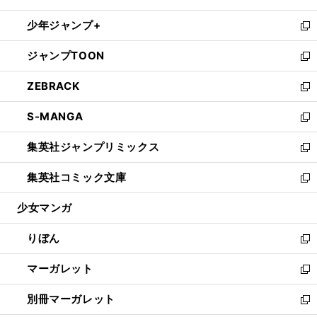
開
ウ
ン
ウ
し
少年ジャンプ+
く
で
ド
ィ
い
新
開
ウ
ン
ウ
し
ジャンプTOON
く
で
ド
ィ
い
新
開
ウ
ン
ウ
し
ZEBRACK
く
で
ド
ィ
い
新
開
ウ
ン
ウ
し
S-MANGA
く
で
ド
ィ
い
新
開
ウ
ン
ウ
し
集英社ジャンプリミックス
く
で
ド
ィ
い
新
開
ウ
ン
ウ
し
集英社コミック文庫
く
で
ド
ィ
い
新
開
ウ
ン
ウ
し
少女マンガ
く
で
ド
ィ
い
開
ウ
ン
ウ
りぼん
く
で
ド
ィ
新
開
ウ
ン
し
マーガレット
く
で
ド
い
新
開
ウ
ウ
し
別冊マーガレット
く
で
ィ
い
新
開
ン
ウ