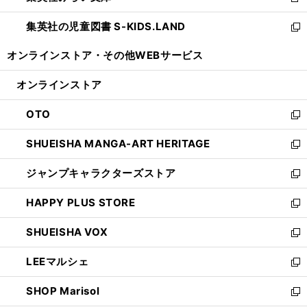
新
開
ウ
ン
し
集英社の児童図書 S-KIDS.LAND
く
で
ド
い
新
開
ウ
ウ
し
オンラインストア・
その他WEBサービス
く
で
ィ
い
開
ン
ウ
オンラインストア
く
ド
ィ
ウ
ン
OTO
で
ド
新
開
ウ
し
SHUEISHA MANGA-ART HERITAGE
く
で
い
新
開
ウ
し
ジャンプキャラクターズストア
く
ィ
い
新
ン
ウ
し
HAPPY PLUS STORE
ド
ィ
い
新
ウ
ン
ウ
し
SHUEISHA VOX
で
ド
ィ
い
新
開
ウ
ン
ウ
し
LEEマルシェ
く
で
ド
ィ
い
新
開
ウ
ン
ウ
し
SHOP Marisol
く
で
ド
ィ
い
新
開
ウ