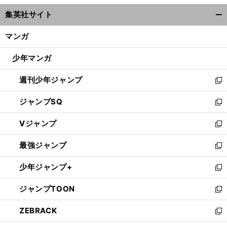
ウ
集英社サイト
ィ
開
ン
く/
マンガ
ド
閉
ウ
じ
少年マンガ
で
る
開
週刊少年ジャンプ
く
新
し
ジャンプSQ
い
新
ウ
し
Vジャンプ
ィ
い
新
ン
ウ
し
最強ジャンプ
ド
ィ
い
新
ウ
ン
ウ
し
少年ジャンプ+
で
ド
ィ
い
新
開
ウ
ン
ウ
し
ジャンプTOON
く
で
ド
ィ
い
新
開
ウ
ン
ウ
し
ZEBRACK
く
で
ド
ィ
い
新
開
ウ
ン
ウ
し