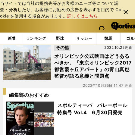
当サイトでは当社の提携先等がお客様のニーズ等について調
査・分析したり、お客様にお勧めの広告を表⽰する⽬的で Co
閉じ
okie を使⽤する場合があります。
詳しくはこちら
る
マイペ
web Sportiva (webスポルティーバ)
検索
メニュ
we
ー
「#霞ヶ丘アパート」の最新ニュース・ 情報
b
ジ
新着
ランキング
野球
サッカー
競馬
ゴル
ス
その他
2022.10.25更新
ポ
ル
オリンピック公式映画はどうある
テ
べきか。『東京オリンピック2017
ィ
都営霞ヶ丘アパート』の青山真也
ー
監督が語る意義と問題点
バ
2022年10月25日 11:47 更新
編集部のおすすめ
スポルティーバ バレーボール
特集号 Vol.4 6月30日発売