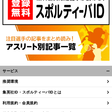
サービス
開
く/
推奨環境
閉
じ
集英社ID・スポルティーバIDとは
る
利用規約・会員規約