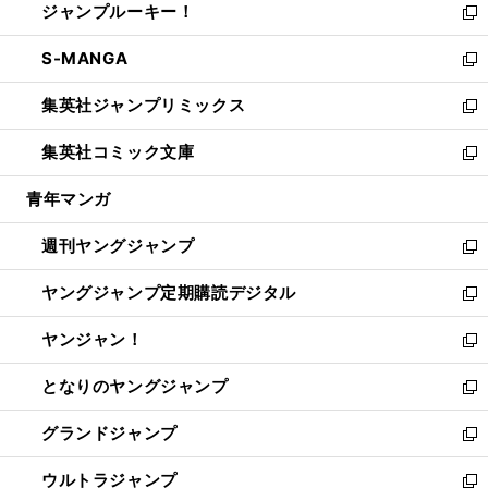
ジャンプルーキー！
く
で
ド
ィ
い
新
開
ウ
ン
ウ
し
S-MANGA
く
で
ド
ィ
い
新
開
ウ
ン
ウ
し
集英社ジャンプリミックス
く
で
ド
ィ
い
新
開
ウ
ン
ウ
し
集英社コミック文庫
く
で
ド
ィ
い
新
開
ウ
ン
ウ
し
青年マンガ
く
で
ド
ィ
い
開
ウ
ン
ウ
週刊ヤングジャンプ
く
で
ド
ィ
新
開
ウ
ン
し
ヤングジャンプ定期購読デジタル
く
で
ド
い
新
開
ウ
ウ
し
ヤンジャン！
く
で
ィ
い
新
開
ン
ウ
し
となりのヤングジャンプ
く
ド
ィ
い
新
ウ
ン
ウ
し
グランドジャンプ
で
ド
ィ
い
新
開
ウ
ン
ウ
し
ウルトラジャンプ
く
で
ド
ィ
い
新