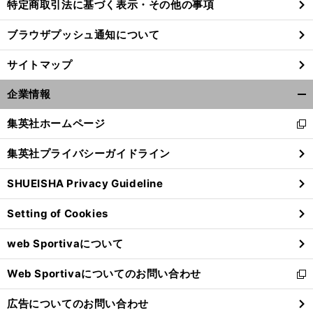
特定商取引法に基づく表示・その他の事項
ブラウザプッシュ通知について
サイトマップ
企業情報
開
く/
集英社ホームページ
新
閉
し
じ
集英社プライバシーガイドライン
い
る
ウ
SHUEISHA Privacy Guideline
ィ
ン
Setting of Cookies
ド
ウ
web Sportivaについて
で
開
Web Sportivaについてのお問い合わせ
く
新
し
広告についてのお問い合わせ
い