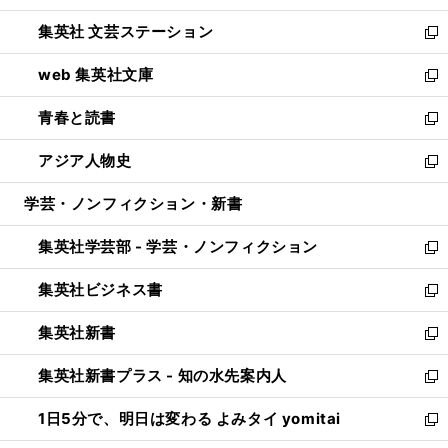
開
ウ
し
集英社 文芸ステーション
く
ィ
い
新
ン
ウ
し
web 集英社文庫
ド
ィ
い
新
ウ
ン
ウ
し
青春と読書
で
ド
ィ
い
新
開
ウ
ン
ウ
し
アジア人物史
く
で
ド
ィ
い
新
開
ウ
ン
ウ
し
学芸・ノンフィクション・新書
く
で
ド
ィ
い
開
ウ
ン
ウ
集英社学芸部 - 学芸・ノンフィクション
く
で
ド
ィ
新
開
ウ
ン
し
集英社ビジネス書
く
で
ド
い
新
開
ウ
ウ
し
集英社新書
く
で
ィ
い
新
開
ン
ウ
し
集英社新書プラス - 知の水先案内人
く
ド
ィ
い
新
ウ
ン
ウ
し
1日5分で、明日は変わる よみタイ yomitai
で
ド
ィ
い
新
開
ウ
ン
ウ
し