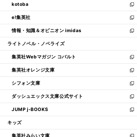
kotoba
く
で
ド
ィ
い
新
開
ウ
ン
ウ
し
e!集英社
く
で
ド
ィ
い
新
開
ウ
ン
ウ
し
情報・知識＆オピニオン imidas
く
で
ド
ィ
い
新
開
ウ
ン
ウ
し
ライトノベル・ノベライズ
く
で
ド
ィ
い
開
ウ
ン
ウ
集英社Webマガジン コバルト
く
で
ド
ィ
新
開
ウ
ン
し
集英社オレンジ文庫
く
で
ド
い
新
開
ウ
ウ
し
シフォン文庫
く
で
ィ
い
新
開
ン
ウ
し
ダッシュエックス文庫公式サイト
く
ド
ィ
い
新
ウ
ン
ウ
し
JUMP j-BOOKS
で
ド
ィ
い
新
開
ウ
ン
ウ
し
キッズ
く
で
ド
ィ
い
開
ウ
ン
ウ
集英社みらい文庫
く
で
ド
ィ