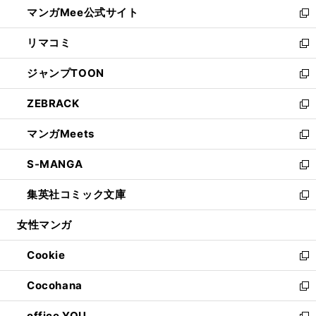
し
マンガMee公式サイト
く
ド
ィ
い
新
ウ
ン
ウ
し
リマコミ
で
ド
ィ
い
新
開
ウ
ン
ウ
し
ジャンプTOON
く
で
ド
ィ
い
新
開
ウ
ン
ウ
し
ZEBRACK
く
で
ド
ィ
い
新
開
ウ
ン
ウ
し
マンガMeets
く
で
ド
ィ
い
新
開
ウ
ン
ウ
し
S-MANGA
く
で
ド
ィ
い
新
開
ウ
ン
ウ
し
集英社コミック文庫
く
で
ド
ィ
い
新
開
ウ
ン
ウ
し
女性マンガ
く
で
ド
ィ
い
開
ウ
ン
ウ
Cookie
く
で
ド
ィ
新
開
ウ
ン
し
Cocohana
く
で
ド
い
新
開
ウ
ウ
し
office YOU
く