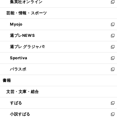
集英社オンライン
く
で
ド
ィ
い
新
開
ウ
ン
ウ
し
芸能・情報・スポーツ
く
で
ド
ィ
い
開
ウ
ン
ウ
Myojo
く
で
ド
ィ
新
開
ウ
ン
し
週プレNEWS
く
で
ド
い
新
開
ウ
ウ
し
週プレ グラジャパ!
く
で
ィ
い
新
開
ン
ウ
し
Sportiva
く
ド
ィ
い
新
ウ
ン
ウ
し
パラスポ
で
ド
ィ
い
新
開
ウ
ン
ウ
し
書籍
く
で
ド
ィ
い
開
ウ
ン
ウ
文芸・文庫・総合
く
で
ド
ィ
開
ウ
ン
すばる
く
で
ド
新
開
ウ
し
小説すばる
く
で
い
新