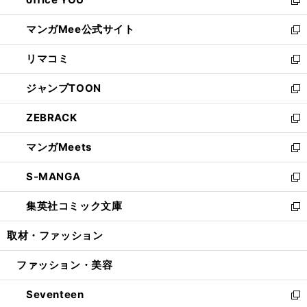
で
ィ
い
新
開
ン
ウ
し
マンガMee公式サイト
く
ド
ィ
い
新
ウ
ン
ウ
し
リマコミ
で
ド
ィ
い
新
開
ウ
ン
ウ
し
ジャンプTOON
く
で
ド
ィ
い
新
開
ウ
ン
ウ
し
ZEBRACK
く
で
ド
ィ
い
新
開
ウ
ン
ウ
し
マンガMeets
く
で
ド
ィ
い
新
開
ウ
ン
ウ
し
S-MANGA
く
で
ド
ィ
い
新
開
ウ
ン
ウ
し
集英社コミック文庫
く
で
ド
ィ
い
新
開
ウ
ン
ウ
し
取材・ファッション
く
で
ド
ィ
い
開
ウ
ン
ウ
ファッション・美容
く
で
ド
ィ
開
ウ
ン
Seventeen
く
で
ド
新