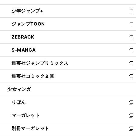
開
ウ
ン
ウ
し
少年ジャンプ+
く
で
ド
ィ
い
新
開
ウ
ン
ウ
し
ジャンプTOON
く
で
ド
ィ
い
新
開
ウ
ン
ウ
し
ZEBRACK
く
で
ド
ィ
い
新
開
ウ
ン
ウ
し
S-MANGA
く
で
ド
ィ
い
新
開
ウ
ン
ウ
し
集英社ジャンプリミックス
く
で
ド
ィ
い
新
開
ウ
ン
ウ
し
集英社コミック文庫
く
で
ド
ィ
い
新
開
ウ
ン
ウ
し
少女マンガ
く
で
ド
ィ
い
開
ウ
ン
ウ
りぼん
く
で
ド
ィ
新
開
ウ
ン
し
マーガレット
く
で
ド
い
新
開
ウ
ウ
し
別冊マーガレット
く
で
ィ
い
新
開
ン
ウ