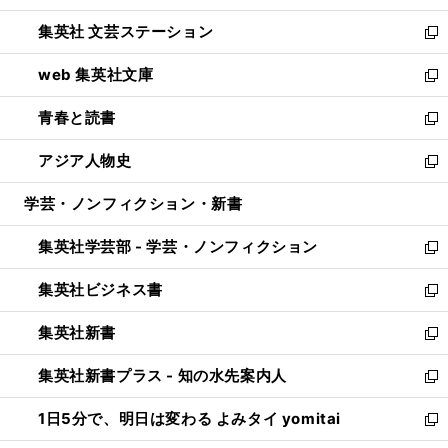
開
ウ
し
集英社 文芸ステーション
く
ィ
い
新
ン
ウ
し
web 集英社文庫
ド
ィ
い
新
ウ
ン
ウ
し
青春と読書
で
ド
ィ
い
新
開
ウ
ン
ウ
し
アジア人物史
く
で
ド
ィ
い
新
開
ウ
ン
ウ
し
学芸・ノンフィクション・新書
く
で
ド
ィ
い
開
ウ
ン
ウ
集英社学芸部 - 学芸・ノンフィクション
く
で
ド
ィ
新
開
ウ
ン
し
集英社ビジネス書
く
で
ド
い
新
開
ウ
ウ
し
集英社新書
く
で
ィ
い
新
開
ン
ウ
し
集英社新書プラス - 知の水先案内人
く
ド
ィ
い
新
ウ
ン
ウ
し
1日5分で、明日は変わる よみタイ yomitai
で
ド
ィ
い
新
開
ウ
ン
ウ
し