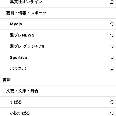
集英社オンライン
く
で
ド
ィ
い
新
開
ウ
ン
ウ
し
芸能・情報・スポーツ
く
で
ド
ィ
い
開
ウ
ン
ウ
Myojo
く
で
ド
ィ
新
開
ウ
ン
し
週プレNEWS
く
で
ド
い
新
開
ウ
ウ
し
週プレ グラジャパ!
く
で
ィ
い
新
開
ン
ウ
し
Sportiva
く
ド
ィ
い
新
ウ
ン
ウ
し
パラスポ
で
ド
ィ
い
新
開
ウ
ン
ウ
し
書籍
く
で
ド
ィ
い
開
ウ
ン
ウ
文芸・文庫・総合
く
で
ド
ィ
開
ウ
ン
すばる
く
で
ド
新
開
ウ
し
小説すばる
く
で
い
新