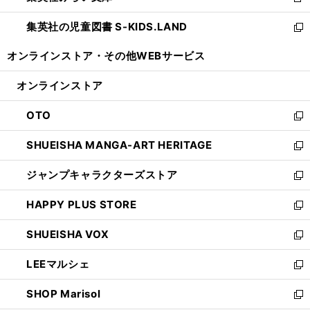
新
開
ウ
ン
し
集英社の児童図書 S-KIDS.LAND
く
で
ド
い
新
開
ウ
ウ
し
オンラインストア・
その他WEBサービス
く
で
ィ
い
開
ン
ウ
オンラインストア
く
ド
ィ
ウ
ン
OTO
で
ド
新
開
ウ
し
SHUEISHA MANGA-ART HERITAGE
く
で
い
新
開
ウ
し
ジャンプキャラクターズストア
く
ィ
い
新
ン
ウ
し
HAPPY PLUS STORE
ド
ィ
い
新
ウ
ン
ウ
し
SHUEISHA VOX
で
ド
ィ
い
新
開
ウ
ン
ウ
し
LEEマルシェ
く
で
ド
ィ
い
新
開
ウ
ン
ウ
し
SHOP Marisol
く
で
ド
ィ
い
新
開
ウ