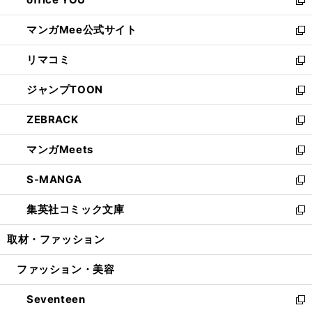
で
ィ
い
新
開
ン
ウ
し
マンガMee公式サイト
く
ド
ィ
い
新
ウ
ン
ウ
し
リマコミ
で
ド
ィ
い
新
開
ウ
ン
ウ
し
ジャンプTOON
く
で
ド
ィ
い
新
開
ウ
ン
ウ
し
ZEBRACK
く
で
ド
ィ
い
新
開
ウ
ン
ウ
し
マンガMeets
く
で
ド
ィ
い
新
開
ウ
ン
ウ
し
S-MANGA
く
で
ド
ィ
い
新
開
ウ
ン
ウ
し
集英社コミック文庫
く
で
ド
ィ
い
新
開
ウ
ン
ウ
し
取材・ファッション
く
で
ド
ィ
い
開
ウ
ン
ウ
ファッション・美容
く
で
ド
ィ
開
ウ
ン
Seventeen
く
で
ド
新