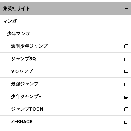
ウ
集英社サイト
ィ
開
ン
く/
マンガ
ド
閉
ウ
じ
少年マンガ
で
る
開
週刊少年ジャンプ
く
新
し
ジャンプSQ
い
新
ウ
し
Vジャンプ
ィ
い
新
ン
ウ
し
最強ジャンプ
ド
ィ
い
新
ウ
ン
ウ
し
少年ジャンプ+
で
ド
ィ
い
新
開
ウ
ン
ウ
し
ジャンプTOON
く
で
ド
ィ
い
新
開
ウ
ン
ウ
し
ZEBRACK
く
で
ド
ィ
い
新
開
ウ
ン
ウ
し