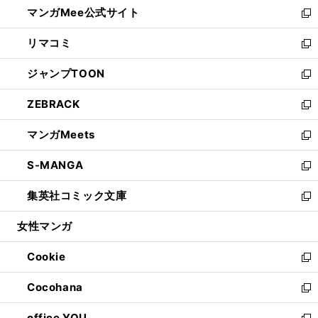
し
マンガMee公式サイト
く
ド
ィ
い
新
ウ
ン
ウ
し
リマコミ
で
ド
ィ
い
新
開
ウ
ン
ウ
し
ジャンプTOON
く
で
ド
ィ
い
新
開
ウ
ン
ウ
し
ZEBRACK
く
で
ド
ィ
い
新
開
ウ
ン
ウ
し
マンガMeets
く
で
ド
ィ
い
新
開
ウ
ン
ウ
し
S-MANGA
く
で
ド
ィ
い
新
開
ウ
ン
ウ
し
集英社コミック文庫
く
で
ド
ィ
い
新
開
ウ
ン
ウ
し
女性マンガ
く
で
ド
ィ
い
開
ウ
ン
ウ
Cookie
く
で
ド
ィ
新
開
ウ
ン
し
Cocohana
く
で
ド
い
新
開
ウ
ウ
し
office YOU
く