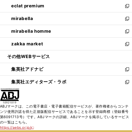
ン
ウ
し
eclat premium
く
で
ド
ィ
い
新
開
ウ
ン
ウ
し
mirabella
く
で
ド
ィ
い
新
開
ウ
ン
ウ
し
mirabella homme
く
で
ド
ィ
い
新
開
ウ
ン
ウ
し
zakka market
く
で
ド
ィ
い
新
開
ウ
ン
ウ
し
その他WEBサービス
く
で
ド
ィ
い
開
ウ
ン
ウ
集英社アドナビ
く
で
ド
ィ
新
開
ウ
ン
し
集英社エディターズ・ラボ
く
で
ド
い
新
開
ウ
ウ
し
く
で
ィ
い
開
ン
ウ
ABJマークは、この電子書店・電子書籍配信サービスが、著作権者からコンテ
く
ド
ィ
ンツ使用許諾を得た正規版配信サービスであることを示す登録商標（登録番号
ウ
ン
第6091713号）です。ABJマークの詳細、ABJマークを掲示しているサービス
で
ド
の一覧はこちら。
開
ウ
https://aebs.or.jp/
新