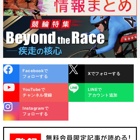
cebo
X
Facebookで
Xでフォローする
ok
フォローする
uTube
LINE
YouTubeで
LINEで
チャンネル登録
アカウント追加
stagra
Instagramで
m
フォローする