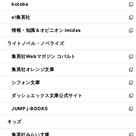
kotoba
く
で
ド
ィ
い
新
開
ウ
ン
ウ
し
e!集英社
く
で
ド
ィ
い
新
開
ウ
ン
ウ
し
情報・知識＆オピニオン imidas
く
で
ド
ィ
い
新
開
ウ
ン
ウ
し
ライトノベル・ノベライズ
く
で
ド
ィ
い
開
ウ
ン
ウ
集英社Webマガジン コバルト
く
で
ド
ィ
新
開
ウ
ン
し
集英社オレンジ文庫
く
で
ド
い
新
開
ウ
ウ
し
シフォン文庫
く
で
ィ
い
新
開
ン
ウ
し
ダッシュエックス文庫公式サイト
く
ド
ィ
い
新
ウ
ン
ウ
し
JUMP j-BOOKS
で
ド
ィ
い
新
開
ウ
ン
ウ
し
キッズ
く
で
ド
ィ
い
開
ウ
ン
ウ
集英社みらい文庫
く
で
ド
ィ