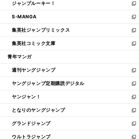
ジャンプルーキー！
く
で
ド
ィ
い
新
開
ウ
ン
ウ
し
S-MANGA
く
で
ド
ィ
い
新
開
ウ
ン
ウ
し
集英社ジャンプリミックス
く
で
ド
ィ
い
新
開
ウ
ン
ウ
し
集英社コミック文庫
く
で
ド
ィ
い
新
開
ウ
ン
ウ
し
青年マンガ
く
で
ド
ィ
い
開
ウ
ン
ウ
週刊ヤングジャンプ
く
で
ド
ィ
新
開
ウ
ン
し
ヤングジャンプ定期購読デジタル
く
で
ド
い
新
開
ウ
ウ
し
ヤンジャン！
く
で
ィ
い
新
開
ン
ウ
し
となりのヤングジャンプ
く
ド
ィ
い
新
ウ
ン
ウ
し
グランドジャンプ
で
ド
ィ
い
新
開
ウ
ン
ウ
し
ウルトラジャンプ
く
で
ド
ィ
い
新