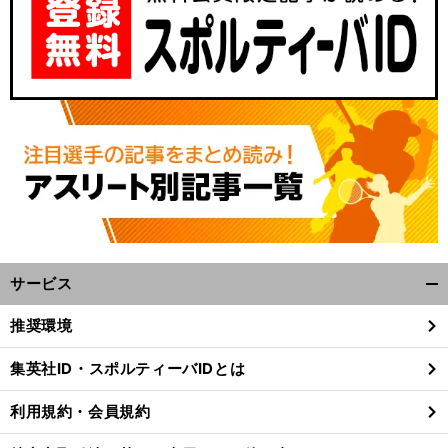
サービス
開
く/
推奨環境
閉
じ
集英社ID・スポルティーバIDとは
る
利用規約・会員規約