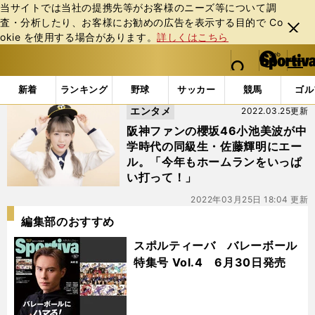
当サイトでは当社の提携先等がお客様のニーズ等について調
査・分析したり、お客様にお勧めの広告を表⽰する⽬的で Co
閉じ
okie を使⽤する場合があります。
詳しくはこちら
る
マイペ
web Sportiva (webスポルティーバ)
検索
メニュ
we
ー
「#阪神タイガースファン」の最新ニュース・ 情報
b
ジ
新着
ランキング
野球
サッカー
競馬
ゴル
ス
エンタメ
2022.03.25更新
ポ
ル
阪神ファンの櫻坂46小池美波が中
テ
学時代の同級生・佐藤輝明にエー
ィ
ル。「今年もホームランをいっぱ
ー
い打って！」
バ
2022年03月25日 18:04 更新
編集部のおすすめ
スポルティーバ バレーボール
特集号 Vol.4 6月30日発売