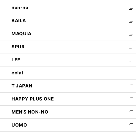
開
ウ
し
non-no
く
で
い
新
開
ウ
し
BAILA
く
ィ
い
新
ン
ウ
し
MAQUIA
ド
ィ
い
新
ウ
ン
ウ
し
SPUR
で
ド
ィ
い
新
開
ウ
ン
ウ
し
LEE
く
で
ド
ィ
い
新
開
ウ
ン
ウ
し
eclat
く
で
ド
ィ
い
新
開
ウ
ン
ウ
し
T JAPAN
く
で
ド
ィ
い
新
開
ウ
ン
ウ
し
HAPPY PLUS ONE
く
で
ド
ィ
い
新
開
ウ
ン
ウ
し
MEN'S NON-NO
く
で
ド
ィ
い
新
開
ウ
ン
ウ
し
UOMO
く
で
ド
ィ
い
新
開
ウ
ン
ウ
し