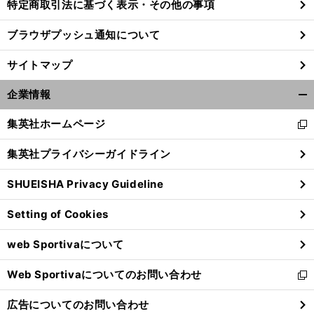
特定商取引法に基づく表示・その他の事項
ブラウザプッシュ通知について
サイトマップ
企業情報
開
く/
集英社ホームページ
新
閉
し
じ
集英社プライバシーガイドライン
い
る
ウ
SHUEISHA Privacy Guideline
ィ
ン
Setting of Cookies
ド
ウ
web Sportivaについて
で
開
Web Sportivaについてのお問い合わせ
く
新
し
広告についてのお問い合わせ
い