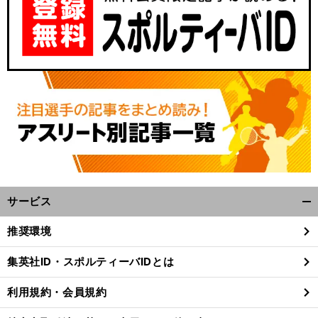
サービス
開
く/
推奨環境
閉
じ
集英社ID・スポルティーバIDとは
る
利用規約・会員規約