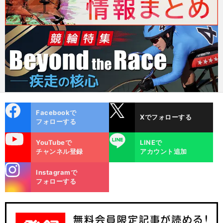
cebo
X
Facebookで
Xでフォローする
ok
フォローする
uTube
LINE
YouTubeで
LINEで
チャンネル登録
アカウント追加
stagra
Instagramで
m
フォローする