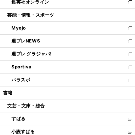
集英社オンライン
く
で
ド
ィ
い
新
開
ウ
ン
ウ
し
芸能・情報・スポーツ
く
で
ド
ィ
い
開
ウ
ン
ウ
Myojo
く
で
ド
ィ
新
開
ウ
ン
し
週プレNEWS
く
で
ド
い
新
開
ウ
ウ
し
週プレ グラジャパ!
く
で
ィ
い
新
開
ン
ウ
し
Sportiva
く
ド
ィ
い
新
ウ
ン
ウ
し
パラスポ
で
ド
ィ
い
新
開
ウ
ン
ウ
し
書籍
く
で
ド
ィ
い
開
ウ
ン
ウ
文芸・文庫・総合
く
で
ド
ィ
開
ウ
ン
すばる
く
で
ド
新
開
ウ
し
小説すばる
く
で
い
新