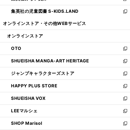
新
開
ウ
ン
し
集英社の児童図書 S-KIDS.LAND
く
で
ド
い
新
開
ウ
ウ
し
オンラインストア・
その他WEBサービス
く
で
ィ
い
開
ン
ウ
オンラインストア
く
ド
ィ
ウ
ン
OTO
で
ド
新
開
ウ
し
SHUEISHA MANGA-ART HERITAGE
く
で
い
新
開
ウ
し
ジャンプキャラクターズストア
く
ィ
い
新
ン
ウ
し
HAPPY PLUS STORE
ド
ィ
い
新
ウ
ン
ウ
し
SHUEISHA VOX
で
ド
ィ
い
新
開
ウ
ン
ウ
し
LEEマルシェ
く
で
ド
ィ
い
新
開
ウ
ン
ウ
し
SHOP Marisol
く
で
ド
ィ
い
新
開
ウ