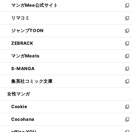
し
マンガMee公式サイト
く
ド
ィ
い
新
ウ
ン
ウ
し
リマコミ
で
ド
ィ
い
新
開
ウ
ン
ウ
し
ジャンプTOON
く
で
ド
ィ
い
新
開
ウ
ン
ウ
し
ZEBRACK
く
で
ド
ィ
い
新
開
ウ
ン
ウ
し
マンガMeets
く
で
ド
ィ
い
新
開
ウ
ン
ウ
し
S-MANGA
く
で
ド
ィ
い
新
開
ウ
ン
ウ
し
集英社コミック文庫
く
で
ド
ィ
い
新
開
ウ
ン
ウ
し
女性マンガ
く
で
ド
ィ
い
開
ウ
ン
ウ
Cookie
く
で
ド
ィ
新
開
ウ
ン
し
Cocohana
く
で
ド
い
新
開
ウ
ウ
し
office YOU
く