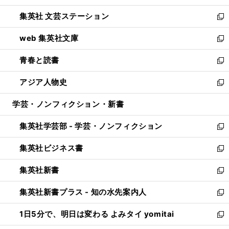
開
ウ
し
集英社 文芸ステーション
く
ィ
い
新
ン
ウ
し
web 集英社文庫
ド
ィ
い
新
ウ
ン
ウ
し
青春と読書
で
ド
ィ
い
新
開
ウ
ン
ウ
し
アジア人物史
く
で
ド
ィ
い
新
開
ウ
ン
ウ
し
学芸・ノンフィクション・新書
く
で
ド
ィ
い
開
ウ
ン
ウ
集英社学芸部 - 学芸・ノンフィクション
く
で
ド
ィ
新
開
ウ
ン
し
集英社ビジネス書
く
で
ド
い
新
開
ウ
ウ
し
集英社新書
く
で
ィ
い
新
開
ン
ウ
し
集英社新書プラス - 知の水先案内人
く
ド
ィ
い
新
ウ
ン
ウ
し
1日5分で、明日は変わる よみタイ yomitai
で
ド
ィ
い
新
開
ウ
ン
ウ
し