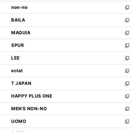
開
ウ
し
non-no
く
で
い
新
開
ウ
し
BAILA
く
ィ
い
新
ン
ウ
し
MAQUIA
ド
ィ
い
新
ウ
ン
ウ
し
SPUR
で
ド
ィ
い
新
開
ウ
ン
ウ
し
LEE
く
で
ド
ィ
い
新
開
ウ
ン
ウ
し
eclat
く
で
ド
ィ
い
新
開
ウ
ン
ウ
し
T JAPAN
く
で
ド
ィ
い
新
開
ウ
ン
ウ
し
HAPPY PLUS ONE
く
で
ド
ィ
い
新
開
ウ
ン
ウ
し
MEN'S NON-NO
く
で
ド
ィ
い
新
開
ウ
ン
ウ
し
UOMO
く
で
ド
ィ
い
新
開
ウ
ン
ウ
し