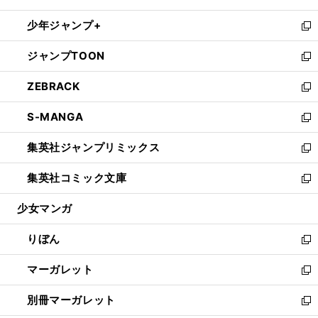
開
ウ
ン
ウ
し
少年ジャンプ+
く
で
ド
ィ
い
新
開
ウ
ン
ウ
し
ジャンプTOON
く
で
ド
ィ
い
新
開
ウ
ン
ウ
し
ZEBRACK
く
で
ド
ィ
い
新
開
ウ
ン
ウ
し
S-MANGA
く
で
ド
ィ
い
新
開
ウ
ン
ウ
し
集英社ジャンプリミックス
く
で
ド
ィ
い
新
開
ウ
ン
ウ
し
集英社コミック文庫
く
で
ド
ィ
い
新
開
ウ
ン
ウ
し
少女マンガ
く
で
ド
ィ
い
開
ウ
ン
ウ
りぼん
く
で
ド
ィ
新
開
ウ
ン
し
マーガレット
く
で
ド
い
新
開
ウ
ウ
し
別冊マーガレット
く
で
ィ
い
新
開
ン
ウ