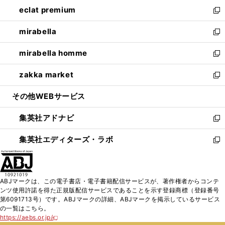
ン
ウ
し
eclat premium
く
で
ド
ィ
い
新
開
ウ
ン
ウ
し
mirabella
く
で
ド
ィ
い
新
開
ウ
ン
ウ
し
mirabella homme
く
で
ド
ィ
い
新
開
ウ
ン
ウ
し
zakka market
く
で
ド
ィ
い
新
開
ウ
ン
ウ
し
その他WEBサービス
く
で
ド
ィ
い
開
ウ
ン
ウ
集英社アドナビ
く
で
ド
ィ
新
開
ウ
ン
し
集英社エディターズ・ラボ
く
で
ド
い
新
開
ウ
ウ
し
く
で
ィ
い
開
ン
ウ
ABJマークは、この電子書店・電子書籍配信サービスが、著作権者からコンテ
く
ド
ィ
ンツ使用許諾を得た正規版配信サービスであることを示す登録商標（登録番号
ウ
ン
第6091713号）です。ABJマークの詳細、ABJマークを掲示しているサービス
で
ド
の一覧はこちら。
開
ウ
https://aebs.or.jp/
新