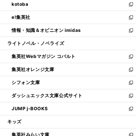
kotoba
く
で
ド
ィ
い
新
開
ウ
ン
ウ
し
e!集英社
く
で
ド
ィ
い
新
開
ウ
ン
ウ
し
情報・知識＆オピニオン imidas
く
で
ド
ィ
い
新
開
ウ
ン
ウ
し
ライトノベル・ノベライズ
く
で
ド
ィ
い
開
ウ
ン
ウ
集英社Webマガジン コバルト
く
で
ド
ィ
新
開
ウ
ン
し
集英社オレンジ文庫
く
で
ド
い
新
開
ウ
ウ
し
シフォン文庫
く
で
ィ
い
新
開
ン
ウ
し
ダッシュエックス文庫公式サイト
く
ド
ィ
い
新
ウ
ン
ウ
し
JUMP j-BOOKS
で
ド
ィ
い
新
開
ウ
ン
ウ
し
キッズ
く
で
ド
ィ
い
開
ウ
ン
ウ
集英社みらい文庫
く
で
ド
ィ