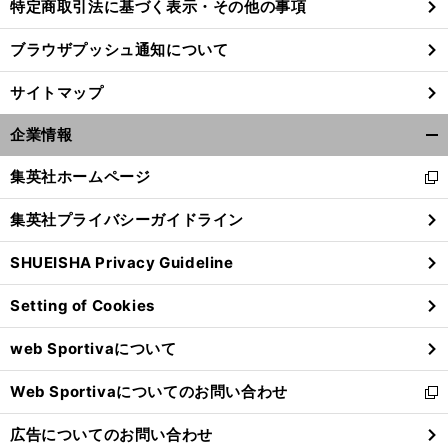
特定商取引法に基づく表示・その他の事項
ブラウザプッシュ通知について
サイトマップ
企業情報
開
く/
集英社ホームページ
新
閉
し
じ
集英社プライバシーガイドライン
い
る
ウ
SHUEISHA Privacy Guideline
ィ
ン
Setting of Cookies
ド
ウ
web Sportivaについて
で
開
Web Sportivaについてのお問い合わせ
く
新
し
広告についてのお問い合わせ
い