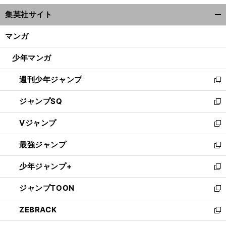
ウ
集英社サイト
ィ
開
ン
く/
マンガ
ド
閉
ウ
じ
少年マンガ
で
る
開
週刊少年ジャンプ
く
新
し
ジャンプSQ
い
新
ウ
し
Vジャンプ
ィ
い
新
ン
ウ
し
最強ジャンプ
ド
ィ
い
新
ウ
ン
ウ
し
少年ジャンプ+
で
ド
ィ
い
新
開
ウ
ン
ウ
し
ジャンプTOON
く
で
ド
ィ
い
新
開
ウ
ン
ウ
し
ZEBRACK
く
で
ド
ィ
い
新
開
ウ
ン
ウ
し