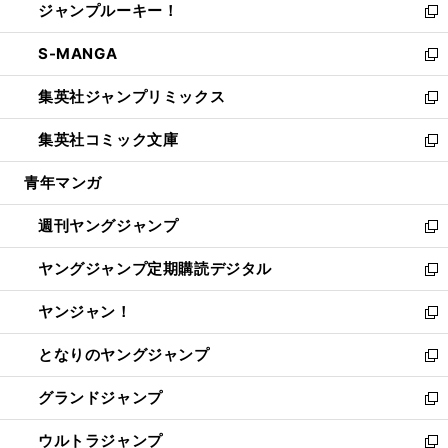
ジャンプルーキー！
く
で
ド
ィ
い
新
開
ウ
ン
ウ
し
S-MANGA
く
で
ド
ィ
い
新
開
ウ
ン
ウ
し
集英社ジャンプリミックス
く
で
ド
ィ
い
新
開
ウ
ン
ウ
し
集英社コミック文庫
く
で
ド
ィ
い
新
開
ウ
ン
ウ
し
青年マンガ
く
で
ド
ィ
い
開
ウ
ン
ウ
週刊ヤングジャンプ
く
で
ド
ィ
新
開
ウ
ン
し
ヤングジャンプ定期購読デジタル
く
で
ド
い
新
開
ウ
ウ
し
ヤンジャン！
く
で
ィ
い
新
開
ン
ウ
し
となりのヤングジャンプ
く
ド
ィ
い
新
ウ
ン
ウ
し
グランドジャンプ
で
ド
ィ
い
新
開
ウ
ン
ウ
し
ウルトラジャンプ
く
で
ド
ィ
い
新