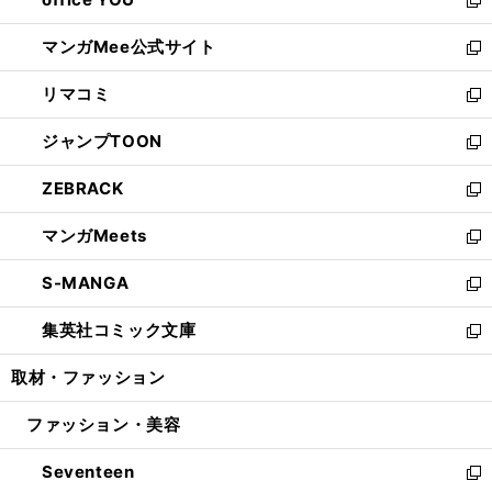
で
ィ
い
新
開
ン
ウ
し
マンガMee公式サイト
く
ド
ィ
い
新
ウ
ン
ウ
し
リマコミ
で
ド
ィ
い
新
開
ウ
ン
ウ
し
ジャンプTOON
く
で
ド
ィ
い
新
開
ウ
ン
ウ
し
ZEBRACK
く
で
ド
ィ
い
新
開
ウ
ン
ウ
し
マンガMeets
く
で
ド
ィ
い
新
開
ウ
ン
ウ
し
S-MANGA
く
で
ド
ィ
い
新
開
ウ
ン
ウ
し
集英社コミック文庫
く
で
ド
ィ
い
新
開
ウ
ン
ウ
し
取材・ファッション
く
で
ド
ィ
い
開
ウ
ン
ウ
ファッション・美容
く
で
ド
ィ
開
ウ
ン
Seventeen
く
で
ド
新