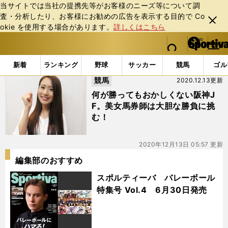
当サイトでは当社の提携先等がお客様のニーズ等について調
査・分析したり、お客様にお勧めの広告を表⽰する⽬的で Co
閉じ
okie を使⽤する場合があります。
詳しくはこちら
る
マイペ
web Sportiva (webスポルティーバ)
検索
メニュ
we
ー
「#阪神ジュベイナイルフィリーズ」の最新ニュース・ 情
b
ジ
新着
ランキング
野球
サッカー
競馬
ゴル
ス
競馬
2020.12.13更新
ポ
ル
何が勝ってもおかしくない阪神J
テ
F。美女馬券師は大胆な勝負に挑
ィ
む！
ー
バ
2020年12月13日 05:57 更新
編集部のおすすめ
スポルティーバ バレーボール
特集号 Vol.4 6月30日発売