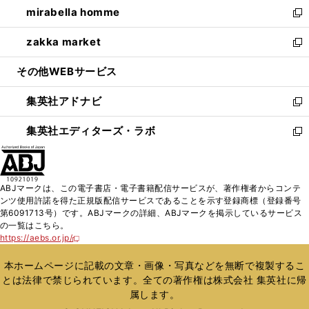
し
mirabella homme
く
で
ド
ィ
い
新
開
ウ
ン
ウ
し
zakka market
く
で
ド
ィ
い
新
開
ウ
ン
ウ
し
その他WEBサービス
く
で
ド
ィ
い
開
ウ
ン
ウ
集英社アドナビ
く
で
ド
ィ
新
開
ウ
ン
し
集英社エディターズ・ラボ
く
で
ド
い
新
開
ウ
ウ
し
く
で
ィ
い
開
ン
ウ
ABJマークは、この電子書店・電子書籍配信サービスが、著作権者からコンテ
く
ド
ィ
ンツ使用許諾を得た正規版配信サービスであることを示す登録商標（登録番号
ウ
ン
第6091713号）です。ABJマークの詳細、ABJマークを掲示しているサービス
で
ド
の一覧はこちら。
開
ウ
https://aebs.or.jp/
新
く
で
し
い
開
本ホームページに記載の文章・画像・写真などを無断で複製するこ
ウ
く
とは法律で禁じられています。全ての著作権は株式会社 集英社に帰
ィ
属します。
ン
ド