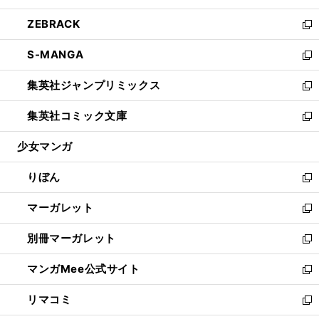
開
ウ
ン
ウ
し
ZEBRACK
く
で
ド
ィ
い
新
開
ウ
ン
ウ
し
S-MANGA
く
で
ド
ィ
い
新
開
ウ
ン
ウ
し
集英社ジャンプリミックス
く
で
ド
ィ
い
新
開
ウ
ン
ウ
し
集英社コミック文庫
く
で
ド
ィ
い
新
開
ウ
ン
ウ
し
少女マンガ
く
で
ド
ィ
い
開
ウ
ン
ウ
りぼん
く
で
ド
ィ
新
開
ウ
ン
し
マーガレット
く
で
ド
い
新
開
ウ
ウ
し
別冊マーガレット
く
で
ィ
い
新
開
ン
ウ
し
マンガMee公式サイト
く
ド
ィ
い
新
ウ
ン
ウ
し
リマコミ
で
ド
ィ
い
新
開
ウ
ン
ウ
し