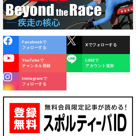
cebo
X
Facebookで
Xでフォローする
ok
フォローする
uTube
LINE
YouTubeで
LINEで
チャンネル登録
アカウント追加
stagra
Instagramで
m
フォローする