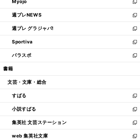
Myojo
く
で
ド
ィ
新
開
ウ
ン
し
週プレNEWS
く
で
ド
い
新
開
ウ
ウ
し
週プレ グラジャパ!
く
で
ィ
い
新
開
ン
ウ
し
Sportiva
く
ド
ィ
い
新
ウ
ン
ウ
し
パラスポ
で
ド
ィ
い
新
開
ウ
ン
ウ
し
書籍
く
で
ド
ィ
い
開
ウ
ン
ウ
文芸・文庫・総合
く
で
ド
ィ
開
ウ
ン
すばる
く
で
ド
新
開
ウ
し
小説すばる
く
で
い
新
開
ウ
し
集英社 文芸ステーション
く
ィ
い
新
ン
ウ
し
web 集英社文庫
ド
ィ
い
新