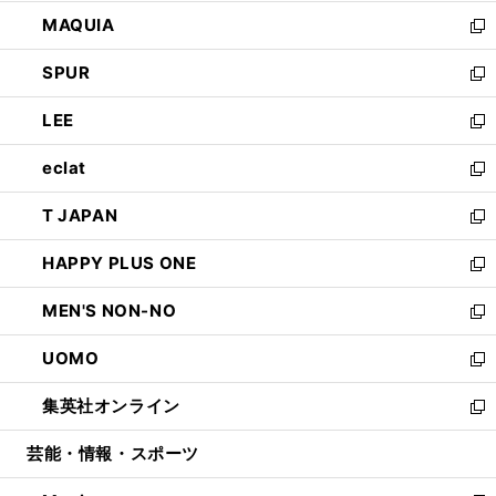
ン
ウ
し
MAQUIA
ド
ィ
い
新
ウ
ン
ウ
し
SPUR
で
ド
ィ
い
新
開
ウ
ン
ウ
し
LEE
く
で
ド
ィ
い
新
開
ウ
ン
ウ
し
eclat
く
で
ド
ィ
い
新
開
ウ
ン
ウ
し
T JAPAN
く
で
ド
ィ
い
新
開
ウ
ン
ウ
し
HAPPY PLUS ONE
く
で
ド
ィ
い
新
開
ウ
ン
ウ
し
MEN'S NON-NO
く
で
ド
ィ
い
新
開
ウ
ン
ウ
し
UOMO
く
で
ド
ィ
い
新
開
ウ
ン
ウ
し
集英社オンライン
く
で
ド
ィ
い
新
開
ウ
ン
ウ
し
芸能・情報・スポーツ
く
で
ド
ィ
い
開
ウ
ン
ウ