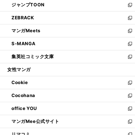
ジャンプTOON
く
で
ド
ィ
い
新
開
ウ
ン
ウ
し
ZEBRACK
く
で
ド
ィ
い
新
開
ウ
ン
ウ
し
マンガMeets
く
で
ド
ィ
い
新
開
ウ
ン
ウ
し
S-MANGA
く
で
ド
ィ
い
新
開
ウ
ン
ウ
し
集英社コミック文庫
く
で
ド
ィ
い
新
開
ウ
ン
ウ
し
女性マンガ
く
で
ド
ィ
い
開
ウ
ン
ウ
Cookie
く
で
ド
ィ
新
開
ウ
ン
し
Cocohana
く
で
ド
い
新
開
ウ
ウ
し
office YOU
く
で
ィ
い
新
開
ン
ウ
し
マンガMee公式サイト
く
ド
ィ
い
新
ウ
ン
ウ
し
リマコミ
で
ド