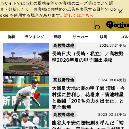
当サイトでは当社の提携先等がお客様のニーズ等について調
査・分析したり、お客様にお勧めの広告を表⽰する⽬的で Co
閉じ
okie を使⽤する場合があります。
詳しくはこちら
る
マイペ
web Sportiva (webスポルティーバ)
検索
メニュ
we
ー
「#長崎日大」の最新ニュース・ 情報
b
ジ
新着
ランキング
野球
サッカー
競馬
ゴル
ス
高校野球他
2026.07.31更新
ポ
ル
長崎日大（長崎・私立）／高校野
テ
球2026年夏の甲子園出場校
ィ
ー
バ
高校野球他
2024.08.04更新
大瀬良大地の夏の甲子園 清峰・今
村猛に勝利し、花巻東・菊池雄星
と激闘「200％の力を出せた」と
完全燃焼
高校野球他
2023.03.23更新
龍谷大平安の逆転劇を呼んだ「補