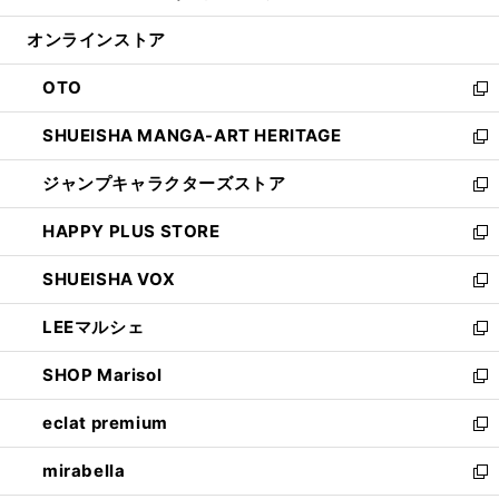
開
ン
ウ
オンラインストア
く
ド
ィ
ウ
ン
OTO
で
ド
新
開
ウ
し
SHUEISHA MANGA-ART HERITAGE
く
で
い
新
開
ウ
し
ジャンプキャラクターズストア
く
ィ
い
新
ン
ウ
し
HAPPY PLUS STORE
ド
ィ
い
新
ウ
ン
ウ
し
SHUEISHA VOX
で
ド
ィ
い
新
開
ウ
ン
ウ
し
LEEマルシェ
く
で
ド
ィ
い
新
開
ウ
ン
ウ
し
SHOP Marisol
く
で
ド
ィ
い
新
開
ウ
ン
ウ
し
eclat premium
く
で
ド
ィ
い
新
開
ウ
ン
ウ
し
mirabella
く
で
ド
ィ
い
新
開
ウ
ン
ウ