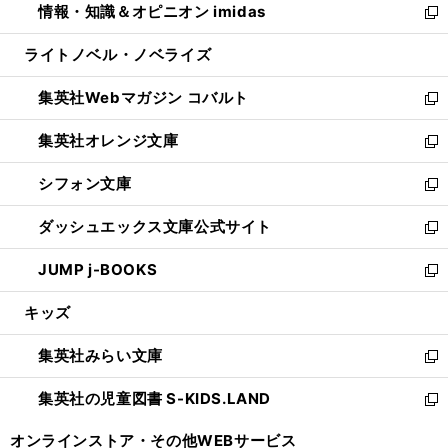
情報・知識＆オピニオン imidas
く
で
ド
ィ
い
新
開
ウ
ン
ウ
し
ライトノベル・ノベライズ
く
で
ド
ィ
い
開
ウ
ン
ウ
集英社Webマガジン コバルト
く
で
ド
ィ
新
開
ウ
ン
し
集英社オレンジ文庫
く
で
ド
い
新
開
ウ
ウ
し
シフォン文庫
く
で
ィ
い
新
開
ン
ウ
し
ダッシュエックス文庫公式サイト
く
ド
ィ
い
新
ウ
ン
ウ
し
JUMP j-BOOKS
で
ド
ィ
い
新
開
ウ
ン
ウ
し
キッズ
く
で
ド
ィ
い
開
ウ
ン
ウ
集英社みらい文庫
く
で
ド
ィ
新
開
ウ
ン
し
集英社の児童図書 S-KIDS.LAND
く
で
ド
い
新
開
ウ
ウ
し
オンラインストア・
その他WEBサービス
く
で
ィ
い