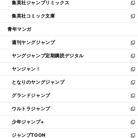
集英社ジャンプリミックス
く
で
ド
ィ
い
新
開
ウ
ン
ウ
し
集英社コミック文庫
く
で
ド
ィ
い
新
開
ウ
ン
ウ
し
青年マンガ
く
で
ド
ィ
い
開
ウ
ン
ウ
週刊ヤングジャンプ
く
で
ド
ィ
新
開
ウ
ン
し
ヤングジャンプ定期購読デジタル
く
で
ド
い
新
開
ウ
ウ
し
ヤンジャン！
く
で
ィ
い
新
開
ン
ウ
し
となりのヤングジャンプ
く
ド
ィ
い
新
ウ
ン
ウ
し
グランドジャンプ
で
ド
ィ
い
新
開
ウ
ン
ウ
し
ウルトラジャンプ
く
で
ド
ィ
い
新
開
ウ
ン
ウ
し
少年ジャンプ+
く
で
ド
ィ
い
新
開
ウ
ン
ウ
し
ジャンプTOON
く
で
ド
ィ
い
新