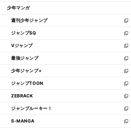
ウ
じ
少年マンガ
で
る
開
週刊少年ジャンプ
く
新
し
ジャンプSQ
い
新
ウ
し
Vジャンプ
ィ
い
新
ン
ウ
し
最強ジャンプ
ド
ィ
い
新
ウ
ン
ウ
し
少年ジャンプ+
で
ド
ィ
い
新
開
ウ
ン
ウ
し
ジャンプTOON
く
で
ド
ィ
い
新
開
ウ
ン
ウ
し
ZEBRACK
く
で
ド
ィ
い
新
開
ウ
ン
ウ
し
ジャンプルーキー！
く
で
ド
ィ
い
新
開
ウ
ン
ウ
し
S-MANGA
く
で
ド
ィ
い
新
開
ウ
ン
ウ
し