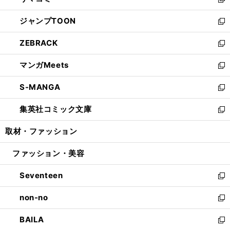
ィ
い
新
開
ウ
ン
ウ
し
ジャンプTOON
く
で
ド
ィ
い
新
開
ウ
ン
ウ
し
ZEBRACK
く
で
ド
ィ
い
新
開
ウ
ン
ウ
し
マンガMeets
く
で
ド
ィ
い
新
開
ウ
ン
ウ
し
S-MANGA
く
で
ド
ィ
い
新
開
ウ
ン
ウ
し
集英社コミック文庫
く
で
ド
ィ
い
新
開
ウ
ン
ウ
し
取材・ファッション
く
で
ド
ィ
い
開
ウ
ン
ウ
ファッション・美容
く
で
ド
ィ
開
ウ
ン
Seventeen
く
で
ド
新
開
ウ
し
non-no
く
で
い
新
開
ウ
し
BAILA
く
ィ
い
新