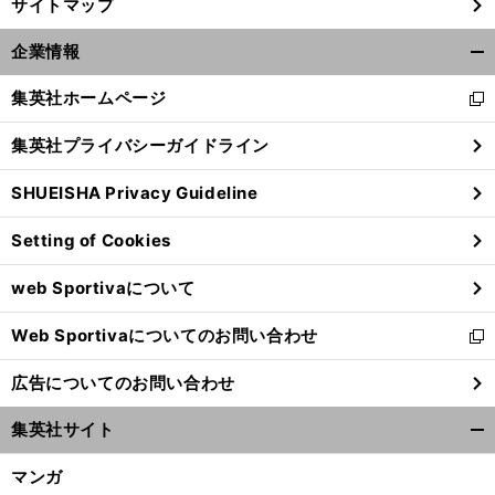
サイトマップ
企業情報
開
く/
集英社ホームページ
新
閉
し
じ
集英社プライバシーガイドライン
い
る
ウ
SHUEISHA Privacy Guideline
ィ
ン
Setting of Cookies
ド
ウ
web Sportivaについて
で
開
Web Sportivaについてのお問い合わせ
く
新
し
広告についてのお問い合わせ
い
ウ
集英社サイト
ィ
開
ン
く/
マンガ
ド
閉