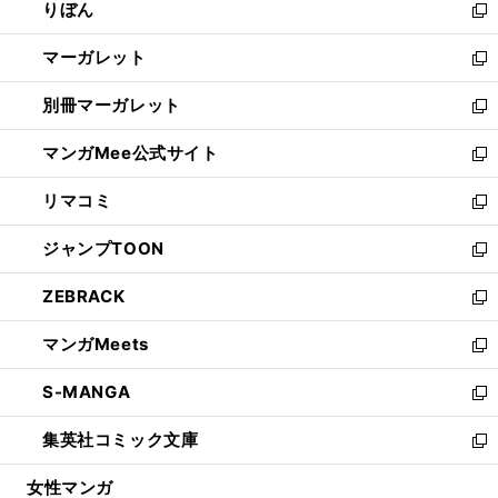
りぼん
く
で
ド
ィ
新
開
ウ
ン
し
マーガレット
く
で
ド
い
新
開
ウ
ウ
し
別冊マーガレット
く
で
ィ
い
新
開
ン
ウ
し
マンガMee公式サイト
く
ド
ィ
い
新
ウ
ン
ウ
し
リマコミ
で
ド
ィ
い
新
開
ウ
ン
ウ
し
ジャンプTOON
く
で
ド
ィ
い
新
開
ウ
ン
ウ
し
ZEBRACK
く
で
ド
ィ
い
新
開
ウ
ン
ウ
し
マンガMeets
く
で
ド
ィ
い
新
開
ウ
ン
ウ
し
S-MANGA
く
で
ド
ィ
い
新
開
ウ
ン
ウ
し
集英社コミック文庫
く
で
ド
ィ
い
新
開
ウ
ン
ウ
し
女性マンガ
く
で
ド
ィ
い