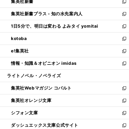
集英社新書
く
で
ィ
い
新
開
ン
ウ
し
集英社新書プラス - 知の水先案内人
く
ド
ィ
い
新
ウ
ン
ウ
し
1日5分で、明日は変わる よみタイ yomitai
で
ド
ィ
い
新
開
ウ
ン
ウ
し
kotoba
く
で
ド
ィ
い
新
開
ウ
ン
ウ
し
e!集英社
く
で
ド
ィ
い
新
開
ウ
ン
ウ
し
情報・知識＆オピニオン imidas
く
で
ド
ィ
い
新
開
ウ
ン
ウ
し
ライトノベル・ノベライズ
く
で
ド
ィ
い
開
ウ
ン
ウ
集英社Webマガジン コバルト
く
で
ド
ィ
新
開
ウ
ン
し
集英社オレンジ文庫
く
で
ド
い
新
開
ウ
ウ
し
シフォン文庫
く
で
ィ
い
新
開
ン
ウ
し
ダッシュエックス文庫公式サイト
く
ド
ィ
い
新