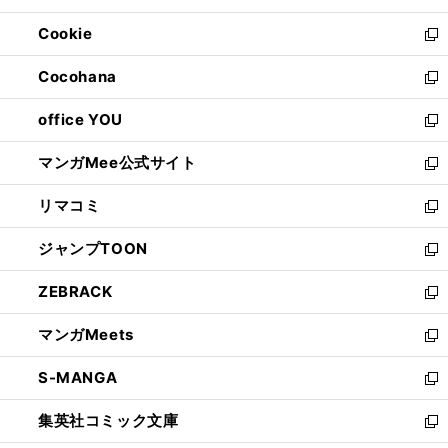
開
ウ
ン
ウ
Cookie
く
で
ド
ィ
新
開
ウ
ン
し
Cocohana
く
で
ド
い
新
開
ウ
ウ
し
office YOU
く
で
ィ
い
新
開
ン
ウ
し
マンガMee公式サイト
く
ド
ィ
い
新
ウ
ン
ウ
し
リマコミ
で
ド
ィ
い
新
開
ウ
ン
ウ
し
ジャンプTOON
く
で
ド
ィ
い
新
開
ウ
ン
ウ
し
ZEBRACK
く
で
ド
ィ
い
新
開
ウ
ン
ウ
し
マンガMeets
く
で
ド
ィ
い
新
開
ウ
ン
ウ
し
S-MANGA
く
で
ド
ィ
い
新
開
ウ
ン
ウ
し
集英社コミック文庫
く
で
ド
ィ
い
新
開
ウ
ン
ウ
し