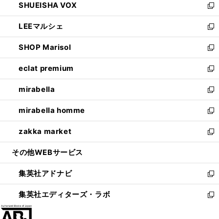
SHUEISHA VOX
で
ド
ィ
い
新
開
ウ
ン
ウ
し
LEEマルシェ
く
で
ド
ィ
い
新
開
ウ
ン
ウ
し
SHOP Marisol
く
で
ド
ィ
い
新
開
ウ
ン
ウ
し
eclat premium
く
で
ド
ィ
い
新
開
ウ
ン
ウ
し
mirabella
く
で
ド
ィ
い
新
開
ウ
ン
ウ
し
mirabella homme
く
で
ド
ィ
い
新
開
ウ
ン
ウ
し
zakka market
く
で
ド
ィ
い
新
開
ウ
ン
ウ
し
その他WEBサービス
く
で
ド
ィ
い
開
ウ
ン
ウ
集英社アドナビ
く
で
ド
ィ
新
開
ウ
ン
し
集英社エディターズ・ラボ
く
で
ド
い
新
開
ウ
ウ
し
く
で
ィ
い