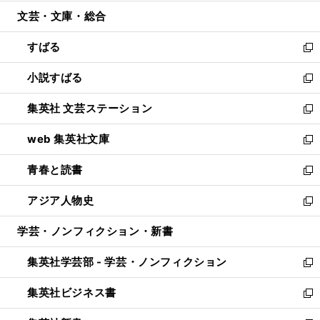
開
ウ
ン
ウ
文芸・文庫・総合
く
で
ド
ィ
開
ウ
ン
すばる
く
で
ド
新
開
ウ
し
小説すばる
く
で
い
新
開
ウ
し
集英社 文芸ステーション
く
ィ
い
新
ン
ウ
し
web 集英社文庫
ド
ィ
い
新
ウ
ン
ウ
し
青春と読書
で
ド
ィ
い
新
開
ウ
ン
ウ
し
アジア人物史
く
で
ド
ィ
い
新
開
ウ
ン
ウ
し
学芸・ノンフィクション・新書
く
で
ド
ィ
い
開
ウ
ン
ウ
集英社学芸部 - 学芸・ノンフィクション
く
で
ド
ィ
新
開
ウ
ン
し
集英社ビジネス書
く
で
ド
い
新
開
ウ
ウ
し