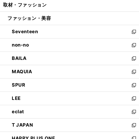
取材・ファッション
く
で
ド
ィ
い
開
ウ
ン
ウ
ファッション・美容
く
で
ド
ィ
開
ウ
ン
Seventeen
く
で
ド
新
開
ウ
し
non-no
く
で
い
新
開
ウ
し
BAILA
く
ィ
い
新
ン
ウ
し
MAQUIA
ド
ィ
い
新
ウ
ン
ウ
し
SPUR
で
ド
ィ
い
新
開
ウ
ン
ウ
し
LEE
く
で
ド
ィ
い
新
開
ウ
ン
ウ
し
eclat
く
で
ド
ィ
い
新
開
ウ
ン
ウ
し
T JAPAN
く
で
ド
ィ
い
新
開
ウ
ン
ウ
し
HAPPY PLUS ONE
く
で
ド