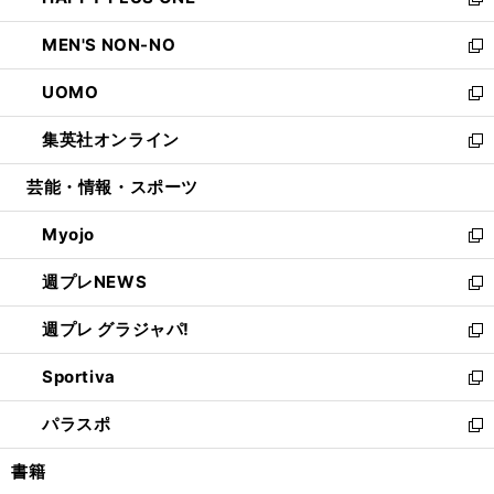
ィ
い
新
開
ウ
ン
ウ
し
MEN'S NON-NO
く
で
ド
ィ
い
新
開
ウ
ン
ウ
し
UOMO
く
で
ド
ィ
い
新
開
ウ
ン
ウ
し
集英社オンライン
く
で
ド
ィ
い
新
開
ウ
ン
ウ
し
芸能・情報・スポーツ
く
で
ド
ィ
い
開
ウ
ン
ウ
Myojo
く
で
ド
ィ
新
開
ウ
ン
し
週プレNEWS
く
で
ド
い
新
開
ウ
ウ
し
週プレ グラジャパ!
く
で
ィ
い
新
開
ン
ウ
し
Sportiva
く
ド
ィ
い
新
ウ
ン
ウ
し
パラスポ
で
ド
ィ
い
新
開
ウ
ン
ウ
し
書籍
く
で
ド
ィ
い