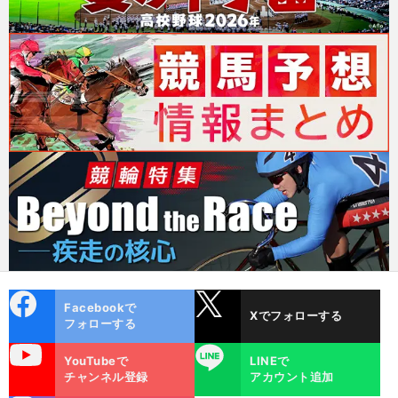
cebo
X
Facebookで
Xでフォローする
ok
フォローする
uTube
LINE
YouTubeで
LINEで
チャンネル登録
アカウント追加