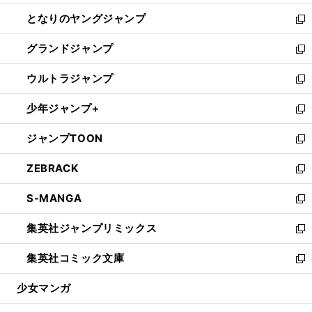
開
ン
ウ
し
となりのヤングジャンプ
く
ド
ィ
い
新
ウ
ン
ウ
し
グランドジャンプ
で
ド
ィ
い
新
開
ウ
ン
ウ
し
ウルトラジャンプ
く
で
ド
ィ
い
新
開
ウ
ン
ウ
し
少年ジャンプ+
く
で
ド
ィ
い
新
開
ウ
ン
ウ
し
ジャンプTOON
く
で
ド
ィ
い
新
開
ウ
ン
ウ
し
ZEBRACK
く
で
ド
ィ
い
新
開
ウ
ン
ウ
し
S-MANGA
く
で
ド
ィ
い
新
開
ウ
ン
ウ
し
集英社ジャンプリミックス
く
で
ド
ィ
い
新
開
ウ
ン
ウ
し
集英社コミック文庫
く
で
ド
ィ
い
新
開
ウ
ン
ウ
し
少女マンガ
く
で
ド
ィ
い
開
ウ
ン
ウ