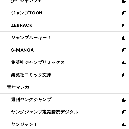
少年ジャンプ+
で
ド
ィ
い
新
開
ウ
ン
ウ
し
ジャンプTOON
く
で
ド
ィ
い
新
開
ウ
ン
ウ
し
ZEBRACK
く
で
ド
ィ
い
新
開
ウ
ン
ウ
し
ジャンプルーキー！
く
で
ド
ィ
い
新
開
ウ
ン
ウ
し
S-MANGA
く
で
ド
ィ
い
新
開
ウ
ン
ウ
し
集英社ジャンプリミックス
く
で
ド
ィ
い
新
開
ウ
ン
ウ
し
集英社コミック文庫
く
で
ド
ィ
い
新
開
ウ
ン
ウ
し
青年マンガ
く
で
ド
ィ
い
開
ウ
ン
ウ
週刊ヤングジャンプ
く
で
ド
ィ
新
開
ウ
ン
し
ヤングジャンプ定期購読デジタル
く
で
ド
い
新
開
ウ
ウ
し
ヤンジャン！
く
で
ィ
い
新