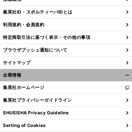
閉
じ
集英社ID・スポルティーバIDとは
る
利用規約・会員規約
特定商取引法に基づく表示・その他の事項
ブラウザプッシュ通知について
サイトマップ
企業情報
開
く/
集英社ホームページ
新
閉
し
じ
集英社プライバシーガイドライン
い
る
ウ
SHUEISHA Privacy Guideline
ィ
ン
Setting of Cookies
ド