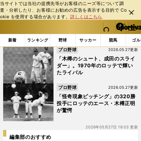
当サイトでは当社の提携先等がお客様のニーズ等について調
査・分析したり、お客様にお勧めの広告を表⽰する⽬的で Co
閉じ
okie を使⽤する場合があります。
詳しくはこちら
る
マイペ
web Sportiva (webスポルティーバ)
検索
メニュ
we
ー
「#銚子」の最新ニュース・ 情報
b
ジ
新着
ランキング
野球
サッカー
競馬
ゴル
ス
プロ野球
2026.05.27更新
ポ
ル
「木樽のシュート、成田のスライ
テ
ダー」。1970年のロッテで輝い
ィ
たライバル
ー
バ
プロ野球
2026.05.27更新
「怪奇現象ピッチング」の320勝
投手にロッテのエース・木樽正明
が驚愕
2026年05月27日 16:03 更新
編集部のおすすめ