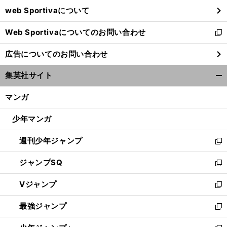
ウ
web Sportivaについて
で
開
Web Sportivaについてのお問い合わせ
く
新
し
広告についてのお問い合わせ
い
ウ
集英社サイト
ィ
開
ン
く/
マンガ
ド
閉
ウ
じ
少年マンガ
で
る
開
週刊少年ジャンプ
く
新
し
ジャンプSQ
い
新
ウ
し
Vジャンプ
ィ
い
新
ン
ウ
し
最強ジャンプ
ド
ィ
い
新
ウ
ン
ウ
し