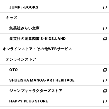
ウ
ン
ウ
し
JUMP j-BOOKS
で
ド
ィ
い
新
開
ウ
ン
ウ
し
キッズ
く
で
ド
ィ
い
開
ウ
ン
ウ
集英社みらい文庫
く
で
ド
ィ
新
開
ウ
ン
し
集英社の児童図書 S-KIDS.LAND
く
で
ド
い
新
開
ウ
ウ
し
オンラインストア・
その他WEBサービス
く
で
ィ
い
開
ン
ウ
オンラインストア
く
ド
ィ
ウ
ン
OTO
で
ド
新
開
ウ
し
SHUEISHA MANGA-ART HERITAGE
く
で
い
新
開
ウ
し
ジャンプキャラクターズストア
く
ィ
い
新
ン
ウ
し
HAPPY PLUS STORE
ド
ィ
い
新
ウ
ン
ウ
し