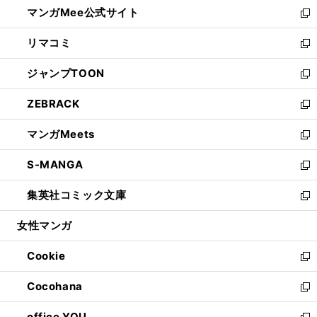
し
マンガMee公式サイト
く
ド
ィ
い
新
ウ
ン
ウ
し
リマコミ
で
ド
ィ
い
新
開
ウ
ン
ウ
し
ジャンプTOON
く
で
ド
ィ
い
新
開
ウ
ン
ウ
し
ZEBRACK
く
で
ド
ィ
い
新
開
ウ
ン
ウ
し
マンガMeets
く
で
ド
ィ
い
新
開
ウ
ン
ウ
し
S-MANGA
く
で
ド
ィ
い
新
開
ウ
ン
ウ
し
集英社コミック文庫
く
で
ド
ィ
い
新
開
ウ
ン
ウ
し
女性マンガ
く
で
ド
ィ
い
開
ウ
ン
ウ
Cookie
く
で
ド
ィ
新
開
ウ
ン
し
Cocohana
く
で
ド
い
新
開
ウ
ウ
し
office YOU
く