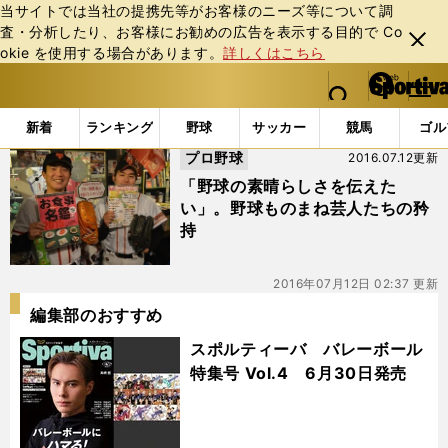
当サイトでは当社の提携先等がお客様のニーズ等について調
査・分析したり、お客様にお勧めの広告を表⽰する⽬的で Co
閉じ
okie を使⽤する場合があります。
詳しくはこちら
る
マイペ
web Sportiva (webスポルティーバ)
検索
メニュ
we
ー
「#野球ものまね芸人」の最新ニュース・ 情報
b
ジ
新着
ランキング
野球
サッカー
競馬
ゴル
ス
プロ野球
2016.07.12更新
ポ
ル
「野球の素晴らしさを伝えた
テ
い」。野球ものまね芸人たちの矜
ィ
持
ー
バ
2016年07月12日 02:37 更新
編集部のおすすめ
スポルティーバ バレーボール
特集号 Vol.4 6月30日発売