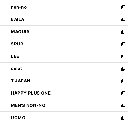
開
ウ
し
non-no
く
で
い
新
開
ウ
し
BAILA
く
ィ
い
新
ン
ウ
し
MAQUIA
ド
ィ
い
新
ウ
ン
ウ
し
SPUR
で
ド
ィ
い
新
開
ウ
ン
ウ
し
LEE
く
で
ド
ィ
い
新
開
ウ
ン
ウ
し
eclat
く
で
ド
ィ
い
新
開
ウ
ン
ウ
し
T JAPAN
く
で
ド
ィ
い
新
開
ウ
ン
ウ
し
HAPPY PLUS ONE
く
で
ド
ィ
い
新
開
ウ
ン
ウ
し
MEN'S NON-NO
く
で
ド
ィ
い
新
開
ウ
ン
ウ
し
UOMO
く
で
ド
ィ
い
新
開
ウ
ン
ウ
し