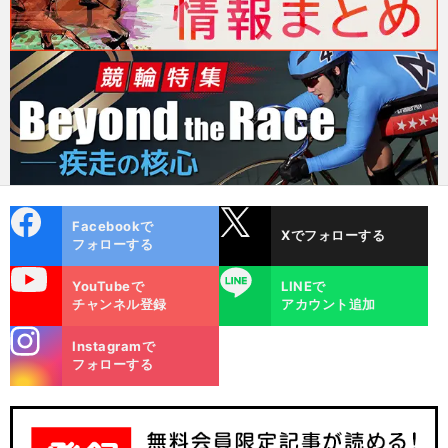
cebo
X
Facebookで
Xでフォローする
ok
フォローする
uTube
LINE
YouTubeで
LINEで
チャンネル登録
アカウント追加
stagra
Instagramで
m
フォローする