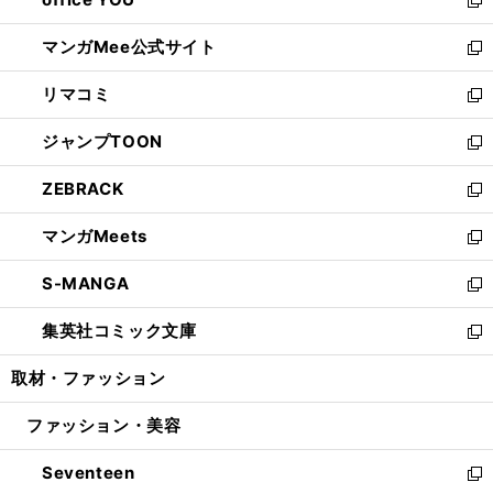
で
ィ
い
新
開
ン
ウ
し
マンガMee公式サイト
く
ド
ィ
い
新
ウ
ン
ウ
し
リマコミ
で
ド
ィ
い
新
開
ウ
ン
ウ
し
ジャンプTOON
く
で
ド
ィ
い
新
開
ウ
ン
ウ
し
ZEBRACK
く
で
ド
ィ
い
新
開
ウ
ン
ウ
し
マンガMeets
く
で
ド
ィ
い
新
開
ウ
ン
ウ
し
S-MANGA
く
で
ド
ィ
い
新
開
ウ
ン
ウ
し
集英社コミック文庫
く
で
ド
ィ
い
新
開
ウ
ン
ウ
し
取材・ファッション
く
で
ド
ィ
い
開
ウ
ン
ウ
ファッション・美容
く
で
ド
ィ
開
ウ
ン
Seventeen
く
で
ド
新