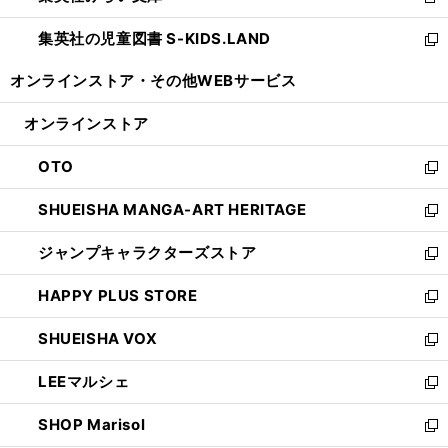
新
開
ウ
ン
し
集英社の児童図書 S-KIDS.LAND
く
で
ド
い
新
開
ウ
ウ
し
オンラインストア・
その他WEBサービス
く
で
ィ
い
開
ン
ウ
オンラインストア
く
ド
ィ
ウ
ン
OTO
で
ド
新
開
ウ
し
SHUEISHA MANGA-ART HERITAGE
く
で
い
新
開
ウ
し
ジャンプキャラクターズストア
く
ィ
い
新
ン
ウ
し
HAPPY PLUS STORE
ド
ィ
い
新
ウ
ン
ウ
し
SHUEISHA VOX
で
ド
ィ
い
新
開
ウ
ン
ウ
し
LEEマルシェ
く
で
ド
ィ
い
新
開
ウ
ン
ウ
し
SHOP Marisol
く
で
ド
ィ
い
新
開
ウ