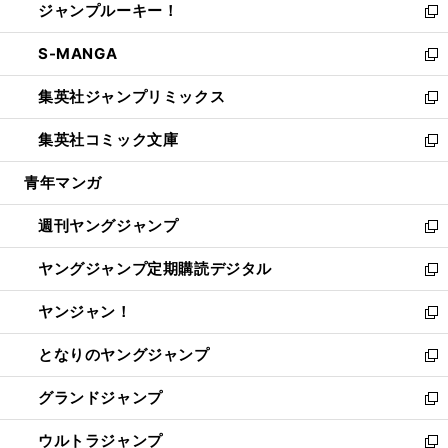
ジャンプルーキー！
く
で
ド
ィ
い
新
開
ウ
ン
ウ
し
S-MANGA
く
で
ド
ィ
い
新
開
ウ
ン
ウ
し
集英社ジャンプリミックス
く
で
ド
ィ
い
新
開
ウ
ン
ウ
し
集英社コミック文庫
く
で
ド
ィ
い
新
開
ウ
ン
ウ
し
青年マンガ
く
で
ド
ィ
い
開
ウ
ン
ウ
週刊ヤングジャンプ
く
で
ド
ィ
新
開
ウ
ン
し
ヤングジャンプ定期購読デジタル
く
で
ド
い
新
開
ウ
ウ
し
ヤンジャン！
く
で
ィ
い
新
開
ン
ウ
し
となりのヤングジャンプ
く
ド
ィ
い
新
ウ
ン
ウ
し
グランドジャンプ
で
ド
ィ
い
新
開
ウ
ン
ウ
し
ウルトラジャンプ
く
で
ド
ィ
い
新