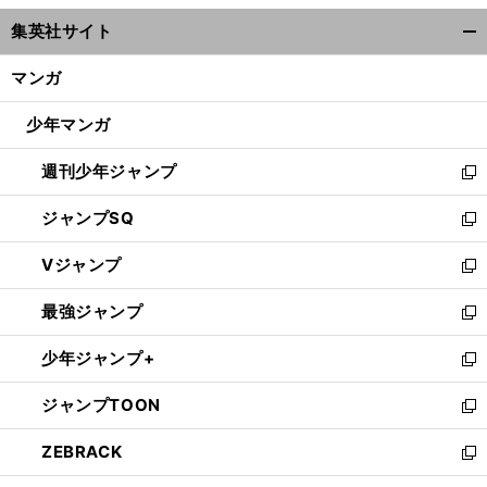
ウ
集英社サイト
ィ
開
ン
く/
マンガ
ド
閉
ウ
じ
少年マンガ
で
る
開
週刊少年ジャンプ
く
新
し
ジャンプSQ
い
新
ウ
し
Vジャンプ
ィ
い
新
ン
ウ
し
最強ジャンプ
ド
ィ
い
新
ウ
ン
ウ
し
少年ジャンプ+
で
ド
ィ
い
新
開
ウ
ン
ウ
し
ジャンプTOON
く
で
ド
ィ
い
新
開
ウ
ン
ウ
し
ZEBRACK
く
で
ド
ィ
い
新
開
ウ
ン
ウ
し