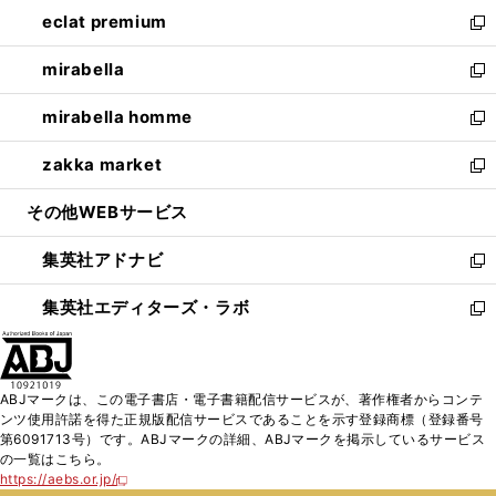
ン
ウ
し
eclat premium
く
で
ド
ィ
い
新
開
ウ
ン
ウ
し
mirabella
く
で
ド
ィ
い
新
開
ウ
ン
ウ
し
mirabella homme
く
で
ド
ィ
い
新
開
ウ
ン
ウ
し
zakka market
く
で
ド
ィ
い
新
開
ウ
ン
ウ
し
その他WEBサービス
く
で
ド
ィ
い
開
ウ
ン
ウ
集英社アドナビ
く
で
ド
ィ
新
開
ウ
ン
し
集英社エディターズ・ラボ
く
で
ド
い
新
開
ウ
ウ
し
く
で
ィ
い
開
ン
ウ
ABJマークは、この電子書店・電子書籍配信サービスが、著作権者からコンテ
く
ド
ィ
ンツ使用許諾を得た正規版配信サービスであることを示す登録商標（登録番号
ウ
ン
第6091713号）です。ABJマークの詳細、ABJマークを掲示しているサービス
で
ド
の一覧はこちら。
開
ウ
https://aebs.or.jp/
新