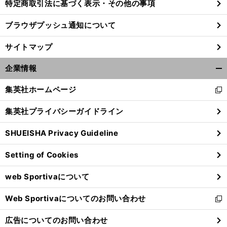
特定商取引法に基づく表示・その他の事項
ブラウザプッシュ通知について
サイトマップ
企業情報
開
く/
集英社ホームページ
新
閉
し
じ
集英社プライバシーガイドライン
い
る
ウ
SHUEISHA Privacy Guideline
ィ
ン
Setting of Cookies
ド
ウ
web Sportivaについて
で
開
Web Sportivaについてのお問い合わせ
く
新
し
広告についてのお問い合わせ
い