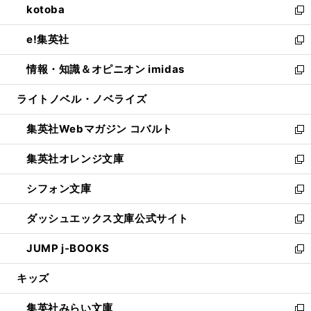
kotoba
く
で
ド
ィ
い
新
開
ウ
ン
ウ
し
e!集英社
く
で
ド
ィ
い
新
開
ウ
ン
ウ
し
情報・知識＆オピニオン imidas
く
で
ド
ィ
い
新
開
ウ
ン
ウ
し
ライトノベル・ノベライズ
く
で
ド
ィ
い
開
ウ
ン
ウ
集英社Webマガジン コバルト
く
で
ド
ィ
新
開
ウ
ン
し
集英社オレンジ文庫
く
で
ド
い
新
開
ウ
ウ
し
シフォン文庫
く
で
ィ
い
新
開
ン
ウ
し
ダッシュエックス文庫公式サイト
く
ド
ィ
い
新
ウ
ン
ウ
し
JUMP j-BOOKS
で
ド
ィ
い
新
開
ウ
ン
ウ
し
キッズ
く
で
ド
ィ
い
開
ウ
ン
ウ
集英社みらい文庫
く
で
ド
ィ