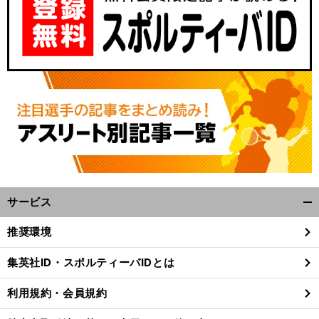
サービス
開
く/
推奨環境
閉
じ
集英社ID・スポルティーバIDとは
る
利用規約・会員規約