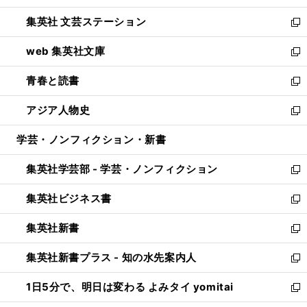
開
ウ
し
集英社 文芸ステーション
く
ィ
い
新
ン
ウ
し
web 集英社文庫
ド
ィ
い
新
ウ
ン
ウ
し
青春と読書
で
ド
ィ
い
新
開
ウ
ン
ウ
し
アジア人物史
く
で
ド
ィ
い
新
開
ウ
ン
ウ
し
学芸・ノンフィクション・新書
く
で
ド
ィ
い
開
ウ
ン
ウ
集英社学芸部 - 学芸・ノンフィクション
く
で
ド
ィ
新
開
ウ
ン
し
集英社ビジネス書
く
で
ド
い
新
開
ウ
ウ
し
集英社新書
く
で
ィ
い
新
開
ン
ウ
し
集英社新書プラス - 知の水先案内人
く
ド
ィ
い
新
ウ
ン
ウ
し
1日5分で、明日は変わる よみタイ yomitai
で
ド
ィ
い
新
開
ウ
ン
ウ
し