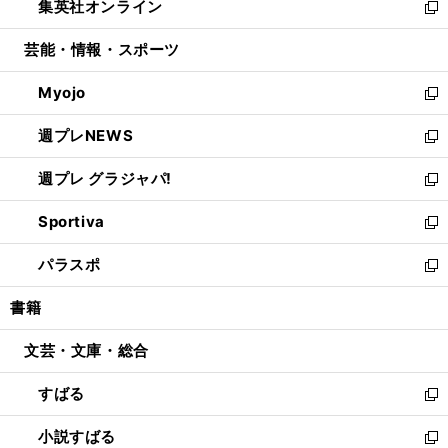
集英社オンライン
く
で
ド
ィ
い
新
開
ウ
ン
ウ
し
芸能・情報・スポーツ
く
で
ド
ィ
い
開
ウ
ン
ウ
Myojo
く
で
ド
ィ
新
開
ウ
ン
し
週プレNEWS
く
で
ド
い
新
開
ウ
ウ
し
週プレ グラジャパ!
く
で
ィ
い
新
開
ン
ウ
し
Sportiva
く
ド
ィ
い
新
ウ
ン
ウ
し
パラスポ
で
ド
ィ
い
新
開
ウ
ン
ウ
し
書籍
く
で
ド
ィ
い
開
ウ
ン
ウ
文芸・文庫・総合
く
で
ド
ィ
開
ウ
ン
すばる
く
で
ド
新
開
ウ
し
小説すばる
く
で
い
新