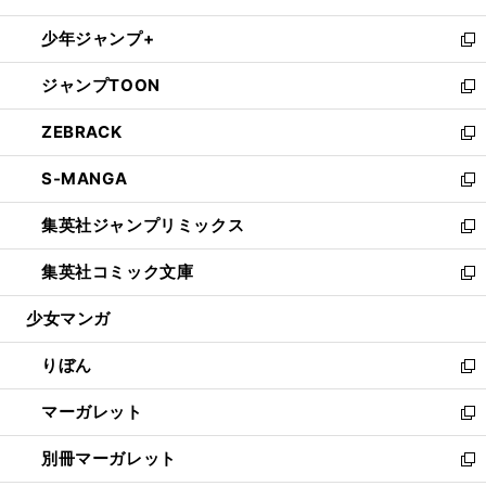
開
ウ
ン
ウ
し
少年ジャンプ+
く
で
ド
ィ
い
新
開
ウ
ン
ウ
し
ジャンプTOON
く
で
ド
ィ
い
新
開
ウ
ン
ウ
し
ZEBRACK
く
で
ド
ィ
い
新
開
ウ
ン
ウ
し
S-MANGA
く
で
ド
ィ
い
新
開
ウ
ン
ウ
し
集英社ジャンプリミックス
く
で
ド
ィ
い
新
開
ウ
ン
ウ
し
集英社コミック文庫
く
で
ド
ィ
い
新
開
ウ
ン
ウ
し
少女マンガ
く
で
ド
ィ
い
開
ウ
ン
ウ
りぼん
く
で
ド
ィ
新
開
ウ
ン
し
マーガレット
く
で
ド
い
新
開
ウ
ウ
し
別冊マーガレット
く
で
ィ
い
新
開
ン
ウ