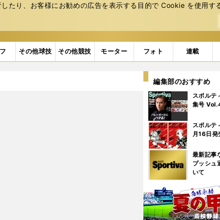
たり、お客様にお勧めの広告を表⽰する⽬的で Cookie を使⽤す
フ
その他球技
その他競技
モーター
フォト
連載
編集部のおすすめ
スポルテ
集号 Vol
スポルテ
月16日発
最新記事
プッシュ
いて