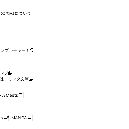
Sportivaについて
ャンプルーキー！
新
し
い
ウ
ャンプ
新
ィ
社コミック文庫
し
新
ン
い
し
ド
ウ
い
ウ
ガMeets
新
ィ
ウ
で
し
ン
ィ
開
い
ド
ン
く
ウ
ウ
ド
s
S-MANGA
新
新
ィ
で
ウ
し
し
ン
開
で