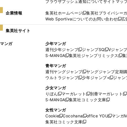
ブラウザプッシュ通知について
サイトマッ
企業情報
集英社ホームページ
集英社プライバシー
新
Web Sportivaについてのお問い合わせ
広
し
新
い
し
集英社サイト
ウ
い
ィ
ウ
マンガ
少年マンガ
ン
ィ
週刊少年ジャンプ
ジャンプSQ
Vジャン
ド
ン
新
新
S-MANGA
集英社ジャンプリミックス
集
ウ
ド
新
し
し
新
で
ウ
し
い
い
し
青年マンガ
開
で
い
ウ
ウ
い
週刊ヤングジャンプ
ヤングジャンプ定期
新
く
開
ウ
ィ
ィ
ウ
ウルトラジャンプ
少年ジャンプ+
ジャン
新
し
新
く
ィ
ン
ン
ィ
し
い
し
ン
ド
ド
ン
少女マンガ
い
ウ
い
ド
ウ
ウ
ド
りぼん
マーガレット
別冊マーガレット
新
新
新
ウ
ィ
ウ
ウ
で
で
ウ
S-MANGA
集英社コミック文庫
し
新
し
新
ィ
ン
ィ
で
開
開
で
い
し
い
し
ン
ド
ン
女性マンガ
開
く
く
開
ウ
い
ウ
い
ド
ウ
ド
Cookie
Cocohana
office YOU
マンガM
く
く
新
新
新
ィ
ウ
ィ
ウ
ウ
で
ウ
集英社コミック文庫
し
新
し
し
ン
ィ
ン
ィ
で
開
で