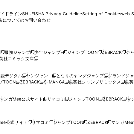
プ
ガイドライン
SHUEISHA Privacy Guideline
Setting of Cookies
web 
告についてのお問い合わせ
プ
最強ジャンプ
少年ジャンプ+
ジャンプTOON
ZEBRACK
ジ
新
新
新
新
新
英社コミック文庫
し
新
し
し
し
し
い
い
し
い
い
い
ウ
ウ
い
ウ
ウ
ウ
購読デジタル
ヤンジャン！
となりのヤングジャンプ
グランドジ
新
新
新
ィ
ィ
ウ
ィ
ィ
ィ
プTOON
ZEBRACK
S-MANGA
集英社ジャンプリミックス
集英
新
し
新
し
新
し
新
ン
ン
ィ
ン
ン
ン
し
い
し
い
し
い
し
ド
ド
ン
ド
ド
ド
い
ウ
い
ウ
い
ウ
い
ウ
ウ
ド
ウ
ウ
ウ
マンガMee公式サイト
リマコミ
ジャンプTOON
ZEBRACK
マン
新
新
新
新
ウ
ィ
ウ
ィ
ウ
ィ
ウ
で
で
ウ
で
で
で
し
し
し
し
し
ィ
ン
ィ
ン
ィ
ン
ィ
開
開
で
開
開
開
い
い
い
い
い
ン
ド
ン
ド
ン
ド
ン
く
く
開
く
く
く
ウ
ウ
ウ
ウ
ウ
ド
ウ
ド
ウ
ド
ウ
ド
ee公式サイト
リマコミ
ジャンプTOON
ZEBRACK
マンガMeet
く
新
新
新
新
ィ
ィ
ィ
ィ
ィ
ウ
で
ウ
で
ウ
で
ウ
し
し
し
し
ン
ン
ン
ン
ン
で
開
で
開
で
開
で