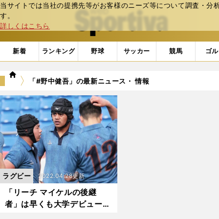
当サイトでは当社の提携先等がお客様のニーズ等について調査・分析し
web Sportiva (webスポルティーバ)
す。
詳しくはこちら
新着
ランキング
野球
サッカー
競馬
ゴル
we
「#野中健吾」の最新ニュース・ 情報
b
ス
ポ
ル
テ
ィ
ー
バ
ラグビー
2022.04.28更新
「リーチ マイケルの後継
者」は早くも大学デビュー。
花園を沸かせたスター高校生