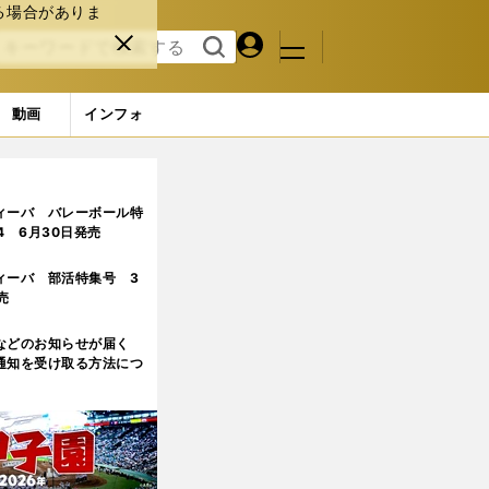
る場合がありま
マイペ
閉じ
検索
メニュ
ー
る
す
ジ
る
動画
インフォ
ィーバ バレーボール特
.4 6月30日発売
ィーバ 部活特集号 3
売
などのお知らせが届く
通知を受け取る方法につ