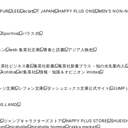
い
い
い
い
ド
ド
ド
ド
ド
開
く
開
く
開
く
開
ウ
ウ
ウ
ウ
ウ
ウ
ウ
ウ
ウ
PUR
LEE
eclat
T JAPAN
HAPPY PLUS ONE
MEN'S NON-
く
く
く
く
新
新
新
新
新
ィ
ィ
ィ
ィ
で
で
で
で
で
し
し
し
し
し
ン
ン
ン
ン
開
開
開
開
開
い
い
い
い
い
ド
ド
ド
ド
く
く
く
く
く
ウ
ウ
ウ
ウ
ウ
ウ
ウ
ウ
ウ
Sportiva
パラスポ
新
新
ィ
ィ
ィ
ィ
ィ
で
で
で
で
し
し
し
ン
ン
ン
ン
ン
開
開
開
開
い
い
い
ド
ド
ド
ド
ド
ョン
web 集英社文庫
青春と読書
アジア人物史
く
く
く
く
新
新
新
新
ウ
ウ
ウ
ウ
ウ
ウ
ウ
ウ
し
し
し
し
ィ
ィ
ィ
で
で
で
で
で
い
い
い
い
ン
ン
ン
集英社ビジネス書
集英社新書
集英社新書プラス - 知の水先案内人
開
開
開
開
開
新
新
新
ウ
ウ
ウ
ウ
ド
ド
ド
kotoba
e!集英社
情報・知識＆オピニオン imidas
く
く
く
く
く
新
し
新
し
新
ィ
ィ
ィ
ィ
ウ
ウ
ウ
し
し
い
し
い
し
ン
ン
ン
ン
で
で
で
い
い
ウ
い
ウ
い
ド
ド
ド
ド
ンジ文庫
シフォン文庫
ダッシュエックス文庫公式サイト
JUMP 
開
開
開
新
新
新
ウ
ウ
ィ
ウ
ィ
ウ
ウ
ウ
ウ
ウ
く
く
く
し
し
し
ィ
ィ
ン
ィ
ン
ィ
で
で
で
で
い
い
い
ン
ン
ド
ン
ド
ン
S.LAND
開
開
開
開
新
ウ
ウ
ウ
ド
ド
ウ
ド
ウ
ド
く
く
く
く
し
ィ
ィ
ィ
ウ
ウ
で
ウ
で
ウ
い
ン
ン
ン
ジャンプキャラクターズストア
HAPPY PLUS STORE
SHUEIS
で
で
開
で
開
で
新
新
新
ウ
ド
ド
ド
ium
mirabella
mirabella homme
zakka market
開
開
く
開
く
開
し
新
新
新
し
新
し