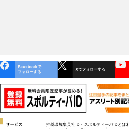
たちの現在地
ebo
X
YouTube
Facebookで
Xでフォローする
ok
フォローする
サービス
推奨環境
集英社ID・スポルティーバIDとは