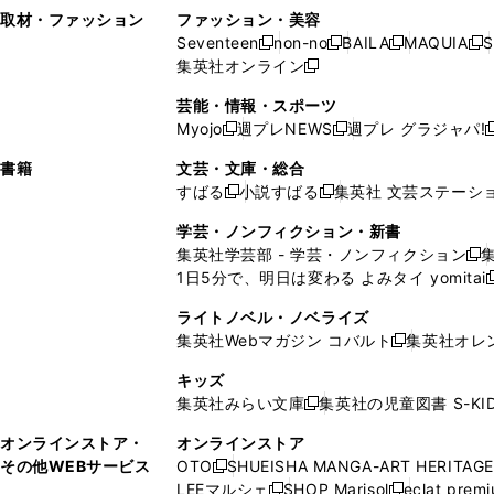
い
し
い
い
ド
ン
ド
ン
取材・ファッション
ファッション・美容
開
く
開
ウ
い
ウ
ウ
ウ
ド
ウ
ド
Seventeen
non-no
BAILA
MAQUIA
S
く
く
新
新
新
新
ィ
ウ
ィ
ィ
で
ウ
で
ウ
集英社オンライン
し
新
し
し
し
ン
ィ
ン
ン
開
で
開
で
い
し
い
い
い
ド
ン
ド
ド
芸能・情報・スポーツ
く
開
く
開
ウ
い
ウ
ウ
ウ
ウ
ド
ウ
ウ
Myojo
週プレNEWS
週プレ グラジャパ!
く
く
新
新
新
ィ
ウ
ィ
ィ
ィ
で
ウ
で
で
し
し
ン
ィ
ン
ン
ン
書籍
文芸・文庫・総合
開
で
開
開
い
い
ド
ン
ド
ド
ド
すばる
小説すばる
集英社 文芸ステーシ
く
開
く
く
新
新
ウ
ウ
ウ
ド
ウ
ウ
ウ
く
し
し
ィ
ィ
学芸・ノンフィクション・新書
で
ウ
で
で
で
い
い
ン
ン
集英社学芸部 - 学芸・ノンフィクション
開
で
開
開
開
新
ウ
ウ
ド
ド
1日5分で、明日は変わる よみタイ yomitai
く
開
く
く
く
し
新
ィ
ィ
ウ
ウ
く
い
ン
ン
ライトノベル・ノベライズ
で
で
ウ
ド
ド
集英社Webマガジン コバルト
集英社オレ
開
開
新
ィ
ウ
ウ
く
く
し
ン
キッズ
で
で
い
ド
集英社みらい文庫
集英社の児童図書 S-KID
開
開
新
ウ
ウ
く
く
し
ィ
オンラインストア・
オンラインストア
で
い
ン
その他WEBサービス
OTO
SHUEISHA MANGA-ART HERITAGE
開
新
ウ
ド
LEEマルシェ
SHOP Marisol
eclat prem
く
し
新
新