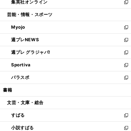
集英社オンライン
く
で
ド
ィ
い
新
開
ウ
ン
ウ
し
芸能・情報・スポーツ
く
で
ド
ィ
い
開
ウ
ン
ウ
Myojo
く
で
ド
ィ
新
開
ウ
ン
し
週プレNEWS
く
で
ド
い
新
開
ウ
ウ
し
週プレ グラジャパ!
く
で
ィ
い
新
開
ン
ウ
し
Sportiva
く
ド
ィ
い
新
ウ
ン
ウ
し
パラスポ
で
ド
ィ
い
新
開
ウ
ン
ウ
し
書籍
く
で
ド
ィ
い
開
ウ
ン
ウ
文芸・文庫・総合
く
で
ド
ィ
開
ウ
ン
すばる
く
で
ド
新
開
ウ
し
小説すばる
く
で
い
新