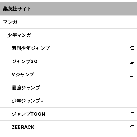
ウ
集英社サイト
ィ
開
ン
く/
マンガ
ド
閉
ウ
じ
少年マンガ
で
る
開
週刊少年ジャンプ
く
新
し
ジャンプSQ
い
新
ウ
し
Vジャンプ
ィ
い
新
ン
ウ
し
最強ジャンプ
ド
ィ
い
新
ウ
ン
ウ
し
少年ジャンプ+
で
ド
ィ
い
新
開
ウ
ン
ウ
し
ジャンプTOON
く
で
ド
ィ
い
新
開
ウ
ン
ウ
し
ZEBRACK
く
で
ド
ィ
い
新
開
ウ
ン
ウ
し