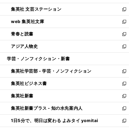
開
ウ
し
集英社 文芸ステーション
く
ィ
い
新
ン
ウ
し
web 集英社文庫
ド
ィ
い
新
ウ
ン
ウ
し
青春と読書
で
ド
ィ
い
新
開
ウ
ン
ウ
し
アジア人物史
く
で
ド
ィ
い
新
開
ウ
ン
ウ
し
学芸・ノンフィクション・新書
く
で
ド
ィ
い
開
ウ
ン
ウ
集英社学芸部 - 学芸・ノンフィクション
く
で
ド
ィ
新
開
ウ
ン
し
集英社ビジネス書
く
で
ド
い
新
開
ウ
ウ
し
集英社新書
く
で
ィ
い
新
開
ン
ウ
し
集英社新書プラス - 知の水先案内人
く
ド
ィ
い
新
ウ
ン
ウ
し
1日5分で、明日は変わる よみタイ yomitai
で
ド
ィ
い
新
開
ウ
ン
ウ
し