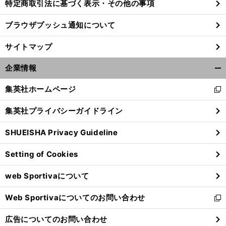
特定商取引法に基づく表示・その他の事項
ブラウザプッシュ通知について
サイトマップ
企業情報
開
く/
集英社ホームページ
新
閉
し
じ
集英社プライバシーガイドライン
い
る
ウ
SHUEISHA Privacy Guideline
ィ
ン
Setting of Cookies
ド
ウ
web Sportivaについて
で
開
Web Sportivaについてのお問い合わせ
く
新
し
広告についてのお問い合わせ
い