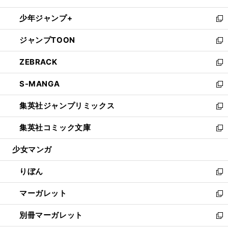
開
ウ
ン
ウ
し
少年ジャンプ+
く
で
ド
ィ
い
新
開
ウ
ン
ウ
し
ジャンプTOON
く
で
ド
ィ
い
新
開
ウ
ン
ウ
し
ZEBRACK
く
で
ド
ィ
い
新
開
ウ
ン
ウ
し
S-MANGA
く
で
ド
ィ
い
新
開
ウ
ン
ウ
し
集英社ジャンプリミックス
く
で
ド
ィ
い
新
開
ウ
ン
ウ
し
集英社コミック文庫
く
で
ド
ィ
い
新
開
ウ
ン
ウ
し
少女マンガ
く
で
ド
ィ
い
開
ウ
ン
ウ
りぼん
く
で
ド
ィ
新
開
ウ
ン
し
マーガレット
く
で
ド
い
新
開
ウ
ウ
し
別冊マーガレット
く
で
ィ
い
新
開
ン
ウ