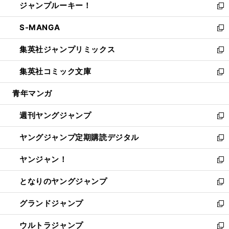
ジャンプルーキー！
く
で
ド
ィ
い
新
開
ウ
ン
ウ
し
S-MANGA
く
で
ド
ィ
い
新
開
ウ
ン
ウ
し
集英社ジャンプリミックス
く
で
ド
ィ
い
新
開
ウ
ン
ウ
し
集英社コミック文庫
く
で
ド
ィ
い
新
開
ウ
ン
ウ
し
青年マンガ
く
で
ド
ィ
い
開
ウ
ン
ウ
週刊ヤングジャンプ
く
で
ド
ィ
新
開
ウ
ン
し
ヤングジャンプ定期購読デジタル
く
で
ド
い
新
開
ウ
ウ
し
ヤンジャン！
く
で
ィ
い
新
開
ン
ウ
し
となりのヤングジャンプ
く
ド
ィ
い
新
ウ
ン
ウ
し
グランドジャンプ
で
ド
ィ
い
新
開
ウ
ン
ウ
し
ウルトラジャンプ
く
で
ド
ィ
い
新