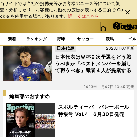
当サイトでは当社の提携先等がお客様のニーズ等について調
査・分析したり、お客様にお勧めの広告を表⽰する⽬的で Co
閉じ
okie を使⽤する場合があります。
詳しくはこちら
る
マイペ
web Sportiva (webスポルティーバ)
検索
メニュ
we
ー
「#遠藤航上田綺世」の最新ニュース・ 情報
b
ジ
新着
ランキング
野球
サッカー
競馬
ゴル
ス
日本代表
2023.11.07更新
ポ
ル
日本代表はＷ杯２次予選をどう戦
テ
うべきか「ベストメンバーを崩し
ィ
て戦うべき」識者４人が提案する
ー
バ
2023年11月07日 10:45 更新
編集部のおすすめ
スポルティーバ バレーボール
特集号 Vol.4 6月30日発売