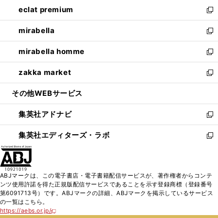
ン
ウ
し
eclat premium
く
で
ド
ィ
い
新
開
ウ
ン
ウ
し
mirabella
く
で
ド
ィ
い
新
開
ウ
ン
ウ
し
mirabella homme
く
で
ド
ィ
い
新
開
ウ
ン
ウ
し
zakka market
く
で
ド
ィ
い
新
開
ウ
ン
ウ
し
その他WEBサービス
く
で
ド
ィ
い
開
ウ
ン
ウ
集英社アドナビ
く
で
ド
ィ
新
開
ウ
ン
し
集英社エディターズ・ラボ
く
で
ド
い
新
開
ウ
ウ
し
く
で
ィ
い
開
ン
ウ
ABJマークは、この電子書店・電子書籍配信サービスが、著作権者からコンテ
く
ド
ィ
ンツ使用許諾を得た正規版配信サービスであることを示す登録商標（登録番号
ウ
ン
第6091713号）です。ABJマークの詳細、ABJマークを掲示しているサービス
で
ド
の一覧はこちら。
開
ウ
https://aebs.or.jp/
新