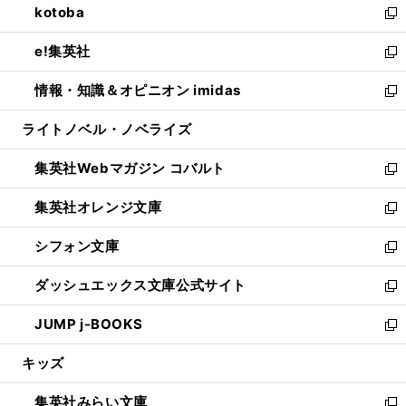
kotoba
く
で
ド
ィ
い
新
開
ウ
ン
ウ
し
e!集英社
く
で
ド
ィ
い
新
開
ウ
ン
ウ
し
情報・知識＆オピニオン imidas
く
で
ド
ィ
い
新
開
ウ
ン
ウ
し
ライトノベル・ノベライズ
く
で
ド
ィ
い
開
ウ
ン
ウ
集英社Webマガジン コバルト
く
で
ド
ィ
新
開
ウ
ン
し
集英社オレンジ文庫
く
で
ド
い
新
開
ウ
ウ
し
シフォン文庫
く
で
ィ
い
新
開
ン
ウ
し
ダッシュエックス文庫公式サイト
く
ド
ィ
い
新
ウ
ン
ウ
し
JUMP j-BOOKS
で
ド
ィ
い
新
開
ウ
ン
ウ
し
キッズ
く
で
ド
ィ
い
開
ウ
ン
ウ
集英社みらい文庫
く
で
ド
ィ