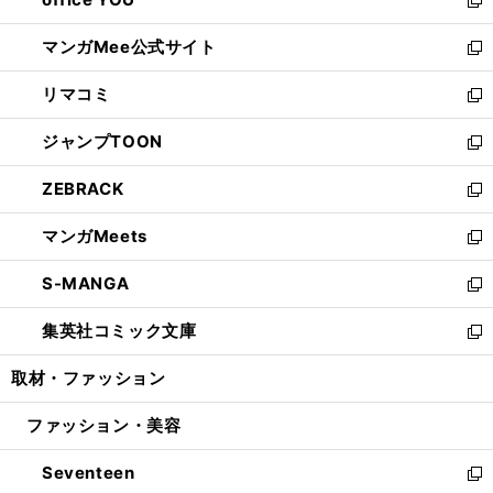
で
ィ
い
新
開
ン
ウ
し
マンガMee公式サイト
く
ド
ィ
い
新
ウ
ン
ウ
し
リマコミ
で
ド
ィ
い
新
開
ウ
ン
ウ
し
ジャンプTOON
く
で
ド
ィ
い
新
開
ウ
ン
ウ
し
ZEBRACK
く
で
ド
ィ
い
新
開
ウ
ン
ウ
し
マンガMeets
く
で
ド
ィ
い
新
開
ウ
ン
ウ
し
S-MANGA
く
で
ド
ィ
い
新
開
ウ
ン
ウ
し
集英社コミック文庫
く
で
ド
ィ
い
新
開
ウ
ン
ウ
し
取材・ファッション
く
で
ド
ィ
い
開
ウ
ン
ウ
ファッション・美容
く
で
ド
ィ
開
ウ
ン
Seventeen
く
で
ド
新