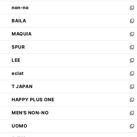
開
ウ
し
non-no
く
で
い
新
開
ウ
し
BAILA
く
ィ
い
新
ン
ウ
し
MAQUIA
ド
ィ
い
新
ウ
ン
ウ
し
SPUR
で
ド
ィ
い
新
開
ウ
ン
ウ
し
LEE
く
で
ド
ィ
い
新
開
ウ
ン
ウ
し
eclat
く
で
ド
ィ
い
新
開
ウ
ン
ウ
し
T JAPAN
く
で
ド
ィ
い
新
開
ウ
ン
ウ
し
HAPPY PLUS ONE
く
で
ド
ィ
い
新
開
ウ
ン
ウ
し
MEN'S NON-NO
く
で
ド
ィ
い
新
開
ウ
ン
ウ
し
UOMO
く
で
ド
ィ
い
新
開
ウ
ン
ウ
し