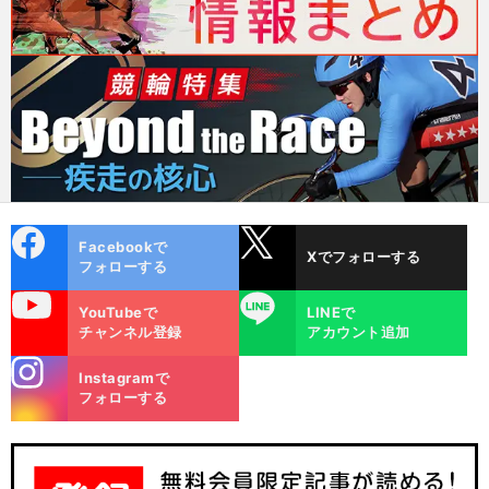
cebo
X
Facebookで
Xでフォローする
ok
フォローする
uTube
LINE
YouTubeで
LINEで
チャンネル登録
アカウント追加
stagra
Instagramで
m
フォローする