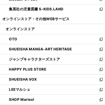
新
開
ウ
ン
し
集英社の児童図書 S-KIDS.LAND
く
で
ド
い
新
開
ウ
ウ
し
オンラインストア・
その他WEBサービス
く
で
ィ
い
開
ン
ウ
オンラインストア
く
ド
ィ
ウ
ン
OTO
で
ド
新
開
ウ
し
SHUEISHA MANGA-ART HERITAGE
く
で
い
新
開
ウ
し
ジャンプキャラクターズストア
く
ィ
い
新
ン
ウ
し
HAPPY PLUS STORE
ド
ィ
い
新
ウ
ン
ウ
し
SHUEISHA VOX
で
ド
ィ
い
新
開
ウ
ン
ウ
し
LEEマルシェ
く
で
ド
ィ
い
新
開
ウ
ン
ウ
し
SHOP Marisol
く
で
ド
ィ
い
新
開
ウ