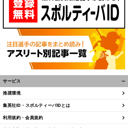
サービス
開
く/
推奨環境
閉
じ
集英社ID・スポルティーバIDとは
る
利用規約・会員規約