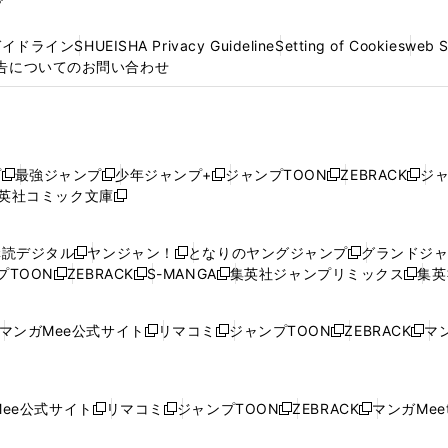
プ
ガイドライン
SHUEISHA Privacy Guideline
Setting of Cookies
web 
告についてのお問い合わせ
プ
最強ジャンプ
少年ジャンプ+
ジャンプTOON
ZEBRACK
ジ
新
新
新
新
新
英社コミック文庫
し
新
し
し
し
し
い
い
し
い
い
い
ウ
ウ
い
ウ
ウ
ウ
購読デジタル
ヤンジャン！
となりのヤングジャンプ
グランドジ
新
新
新
ィ
ィ
ウ
ィ
ィ
ィ
プTOON
ZEBRACK
S-MANGA
集英社ジャンプリミックス
集英
新
し
新
し
新
し
新
ン
ン
ィ
ン
ン
ン
し
い
し
い
し
い
し
ド
ド
ン
ド
ド
ド
い
ウ
い
ウ
い
ウ
い
ウ
ウ
ド
ウ
ウ
ウ
マンガMee公式サイト
リマコミ
ジャンプTOON
ZEBRACK
マン
新
新
新
新
ウ
ィ
ウ
ィ
ウ
ィ
ウ
で
で
ウ
で
で
で
し
し
し
し
し
ィ
ン
ィ
ン
ィ
ン
ィ
開
開
で
開
開
開
い
い
い
い
い
ン
ド
ン
ド
ン
ド
ン
く
く
開
く
く
く
ウ
ウ
ウ
ウ
ウ
ド
ウ
ド
ウ
ド
ウ
ド
ee公式サイト
リマコミ
ジャンプTOON
ZEBRACK
マンガMeet
く
新
新
新
新
ィ
ィ
ィ
ィ
ィ
ウ
で
ウ
で
ウ
で
ウ
し
し
し
し
ン
ン
ン
ン
ン
で
開
で
開
で
開
で