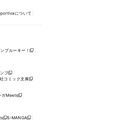
Sportivaについて
ャンプルーキー！
新
し
い
ウ
ャンプ
新
ィ
社コミック文庫
し
新
ン
い
し
ド
ウ
い
ウ
ガMeets
新
ィ
ウ
で
し
ン
ィ
開
い
ド
ン
く
ウ
ウ
ド
s
S-MANGA
新
新
ィ
で
ウ
し
し
ン
開
で