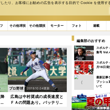
たり、お客様にお勧めの広告を表⽰する⽬的で Cookie を使⽤す
フ
その他球技
その他競技
モーター
フォト
連載
編集部のおすすめ
スポルテ
集号 Vol
スポルテ
月16日発
最新記事
プッシュ
いて
プロ野球
2019.10.04更新
以降
広島は中村奨成の成長速度と
と控
ＦＡの問題あり。バッテリー
強化が急務だ