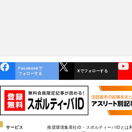
ebo
X
YouTube
Facebookで
Xでフォローする
ok
フォローする
サービス
推奨環境
集英社ID・スポルティーバIDとは