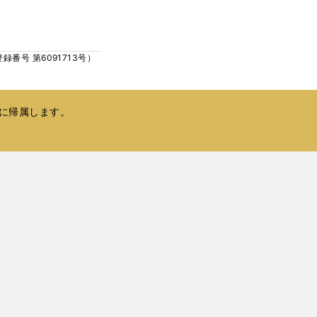
ウ
い
で
ウ
開
ィ
く
号 第6091713号）
ン
ド
ウ
で
に帰属します。
開
く