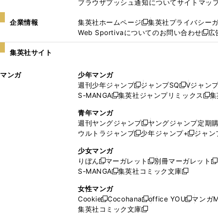
ブラウザプッシュ通知について
サイトマッ
企業情報
集英社ホームページ
集英社プライバシー
新
Web Sportivaについてのお問い合わせ
広
し
新
い
し
集英社サイト
ウ
い
ィ
ウ
マンガ
少年マンガ
ン
ィ
週刊少年ジャンプ
ジャンプSQ
Vジャン
ド
ン
新
新
S-MANGA
集英社ジャンプリミックス
集
ウ
ド
新
し
し
新
で
ウ
し
い
い
し
青年マンガ
開
で
い
ウ
ウ
い
週刊ヤングジャンプ
ヤングジャンプ定期
新
く
開
ウ
ィ
ィ
ウ
ウルトラジャンプ
少年ジャンプ+
ジャン
新
し
新
く
ィ
ン
ン
ィ
し
い
し
ン
ド
ド
ン
少女マンガ
い
ウ
い
ド
ウ
ウ
ド
りぼん
マーガレット
別冊マーガレット
新
新
新
ウ
ィ
ウ
ウ
で
で
ウ
S-MANGA
集英社コミック文庫
し
新
し
新
ィ
ン
ィ
で
開
開
で
い
し
い
し
ン
ド
ン
女性マンガ
開
く
く
開
ウ
い
ウ
い
ド
ウ
ド
Cookie
Cocohana
office YOU
マンガM
く
く
新
新
新
ィ
ウ
ィ
ウ
ウ
で
ウ
集英社コミック文庫
し
新
し
し
ン
ィ
ン
ィ
で
開
で