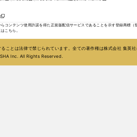
ィ
ウ
ウ
ウ
く
く
く
く
い
し
し
い
し
し
い
ン
で
で
で
ウ
い
い
ウ
い
い
ウ
ド
ボ
開
開
開
新
ィ
ウ
ウ
ィ
ウ
ウ
ィ
ウ
く
く
く
し
らコンテンツ使用許諾を得た正規版配信サービスであることを示す登録商標（登録番
ン
ィ
ィ
ン
ィ
ィ
ン
で
い
覧はこちら。
ド
ン
ン
ド
ン
ン
ド
開
ウ
ウ
ド
ド
ウ
ド
ド
ウ
く
ィ
で
ウ
ウ
で
ウ
ウ
で
ることは法律で禁じられています。全ての著作権は株式会社 集英社
ン
開
で
で
開
で
で
開
ド
HA Inc. All Rights Reserved.
く
開
開
く
開
開
く
ウ
く
く
く
く
で
開
く