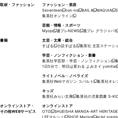
い
し
い
い
ド
ン
ド
ン
取材・ファッション
ファッション・美容
開
く
開
ウ
い
ウ
ウ
ウ
ド
ウ
ド
Seventeen
non-no
BAILA
MAQUIA
S
く
く
新
新
新
新
ィ
ウ
ィ
ィ
で
ウ
で
ウ
集英社オンライン
し
新
し
し
し
ン
ィ
ン
ン
開
で
開
で
い
し
い
い
い
ド
ン
ド
ド
芸能・情報・スポーツ
く
開
く
開
ウ
い
ウ
ウ
ウ
ウ
ド
ウ
ウ
Myojo
週プレNEWS
週プレ グラジャパ!
く
く
新
新
新
ィ
ウ
ィ
ィ
ィ
で
ウ
で
で
し
し
ン
ィ
ン
ン
ン
書籍
文芸・文庫・総合
開
で
開
開
い
い
ド
ン
ド
ド
ド
すばる
小説すばる
集英社 文芸ステーシ
く
開
く
く
新
新
ウ
ウ
ウ
ド
ウ
ウ
ウ
く
し
し
ィ
ィ
学芸・ノンフィクション・新書
で
ウ
で
で
で
い
い
ン
ン
集英社学芸部 - 学芸・ノンフィクション
開
で
開
開
開
新
ウ
ウ
ド
ド
1日5分で、明日は変わる よみタイ yomitai
く
開
く
く
く
し
新
ィ
ィ
ウ
ウ
く
い
ン
ン
ライトノベル・ノベライズ
で
で
ウ
ド
ド
集英社Webマガジン コバルト
集英社オレ
開
開
新
ィ
ウ
ウ
く
く
し
ン
キッズ
で
で
い
ド
集英社みらい文庫
集英社の児童図書 S-KID
開
開
新
ウ
ウ
く
く
し
ィ
オンラインストア・
オンラインストア
で
い
ン
その他WEBサービス
OTO
SHUEISHA MANGA-ART HERITAGE
開
新
ウ
ド
LEEマルシェ
SHOP Marisol
eclat prem
く
し
新
新