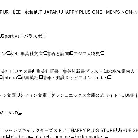
い
い
い
い
ド
ド
ド
ド
ド
開
く
開
く
開
く
開
ウ
ウ
ウ
ウ
ウ
ウ
ウ
ウ
ウ
PUR
LEE
eclat
T JAPAN
HAPPY PLUS ONE
MEN'S NON-
く
く
く
く
新
新
新
新
新
ィ
ィ
ィ
ィ
で
で
で
で
で
し
し
し
し
し
ン
ン
ン
ン
開
開
開
開
開
い
い
い
い
い
ド
ド
ド
ド
く
く
く
く
く
ウ
ウ
ウ
ウ
ウ
ウ
ウ
ウ
ウ
Sportiva
パラスポ
新
新
ィ
ィ
ィ
ィ
ィ
で
で
で
で
し
し
し
ン
ン
ン
ン
ン
開
開
開
開
い
い
い
ド
ド
ド
ド
ド
ョン
web 集英社文庫
青春と読書
アジア人物史
く
く
く
く
新
新
新
新
ウ
ウ
ウ
ウ
ウ
ウ
ウ
ウ
し
し
し
し
ィ
ィ
ィ
で
で
で
で
で
い
い
い
い
ン
ン
ン
集英社ビジネス書
集英社新書
集英社新書プラス - 知の水先案内人
開
開
開
開
開
新
新
新
ウ
ウ
ウ
ウ
ド
ド
ド
kotoba
e!集英社
情報・知識＆オピニオン imidas
く
く
く
く
く
新
し
新
し
新
ィ
ィ
ィ
ィ
ウ
ウ
ウ
し
し
い
し
い
し
ン
ン
ン
ン
で
で
で
い
い
ウ
い
ウ
い
ド
ド
ド
ド
ンジ文庫
シフォン文庫
ダッシュエックス文庫公式サイト
JUMP 
開
開
開
新
新
新
ウ
ウ
ィ
ウ
ィ
ウ
ウ
ウ
ウ
ウ
く
く
く
し
し
し
ィ
ィ
ン
ィ
ン
ィ
で
で
で
で
い
い
い
ン
ン
ド
ン
ド
ン
S.LAND
開
開
開
開
新
ウ
ウ
ウ
ド
ド
ウ
ド
ウ
ド
く
く
く
く
し
ィ
ィ
ィ
ウ
ウ
で
ウ
で
ウ
い
ン
ン
ン
ジャンプキャラクターズストア
HAPPY PLUS STORE
SHUEIS
で
で
開
で
開
で
新
新
新
ウ
ド
ド
ド
ium
mirabella
mirabella homme
zakka market
開
開
く
開
く
開
し
新
新
新
し
新
し