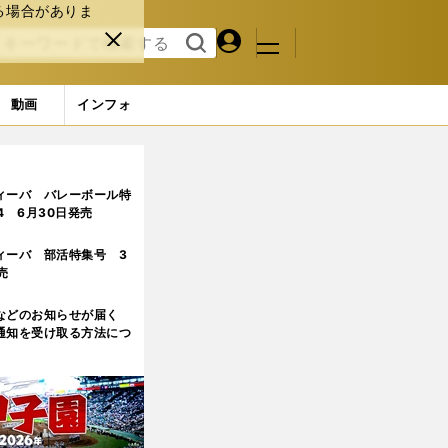
る場合がありま
マイペ
閉じ
検索
メニュ
ー
る
す
ジ
る
動画
インフォ
ィーバ バレーボール特
.4 6月30日発売
ィーバ 部活特集号 3
売
などのお知らせが届く
通知を受け取る方法につ