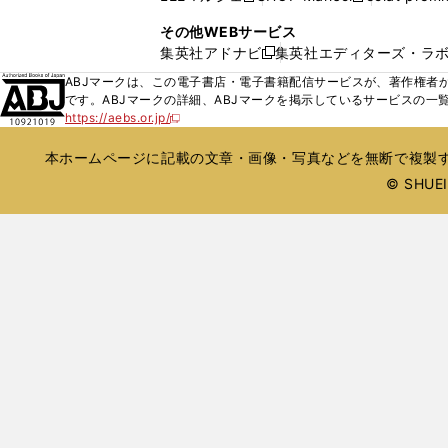
ィ
ウ
い
し
し
ン
その他WEBサービス
で
ウ
い
い
ド
集英社アドナビ
集英社エディターズ・ラ
開
新
ィ
ウ
ウ
ウ
く
し
ABJマークは、この電子書店・電子書籍配信サービスが、著作権者か
ン
ィ
ィ
で
い
です。ABJマークの詳細、ABJマークを掲示しているサービスの一
ド
ン
ン
開
https://aebs.or.jp/
ウ
新
ウ
ド
ド
く
し
ィ
で
ウ
ウ
い
本ホームページに記載の文章・画像・写真などを無断で複製す
ン
開
で
で
ウ
ド
© SHUEIS
ィ
く
開
開
ン
ウ
く
く
ド
で
ウ
開
で
開
く
く