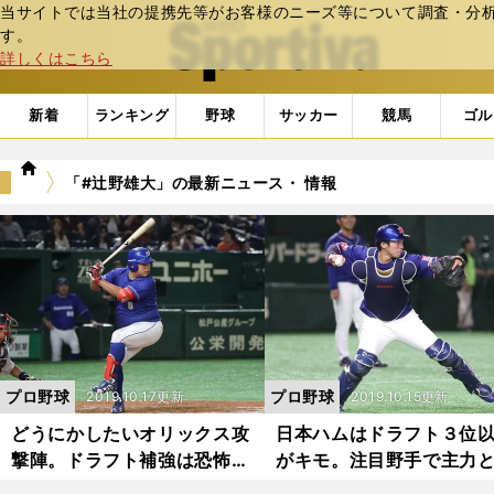
当サイトでは当社の提携先等がお客様のニーズ等について調査・分析し
web Sportiva (webスポルティーバ)
す。
詳しくはこちら
新着
ランキング
野球
サッカー
競馬
ゴル
we
「#辻野雄大」の最新ニュース・ 情報
b
ス
ポ
ル
テ
ィ
ー
バ
プロ野球
プロ野球
2019.10.17更新
2019.10.15更新
どうにかしたいオリックス攻
日本ハムはドラフト３位
撃陣。ドラフト補強は恐怖感
がキモ。注目野手で主力
ありの強打者だ
えの差を埋める