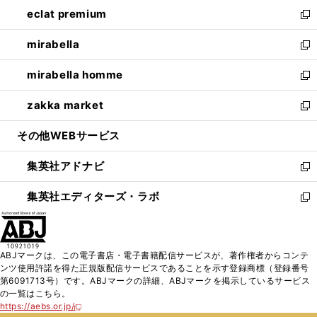
ン
ウ
し
eclat premium
く
で
ド
ィ
い
新
開
ウ
ン
ウ
し
mirabella
く
で
ド
ィ
い
新
開
ウ
ン
ウ
し
mirabella homme
く
で
ド
ィ
い
新
開
ウ
ン
ウ
し
zakka market
く
で
ド
ィ
い
新
開
ウ
ン
ウ
し
その他WEBサービス
く
で
ド
ィ
い
開
ウ
ン
ウ
集英社アドナビ
く
で
ド
ィ
新
開
ウ
ン
し
集英社エディターズ・ラボ
く
で
ド
い
新
開
ウ
ウ
し
く
で
ィ
い
開
ン
ウ
ABJマークは、この電子書店・電子書籍配信サービスが、著作権者からコンテ
く
ド
ィ
ンツ使用許諾を得た正規版配信サービスであることを示す登録商標（登録番号
ウ
ン
第6091713号）です。ABJマークの詳細、ABJマークを掲示しているサービス
で
ド
の一覧はこちら。
開
ウ
https://aebs.or.jp/
新