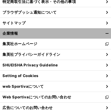
特定商取引法に基づく表示・その他の事項
ブラウザプッシュ通知について
サイトマップ
企業情報
開
く/
集英社ホームページ
新
閉
し
じ
集英社プライバシーガイドライン
い
る
ウ
SHUEISHA Privacy Guideline
ィ
ン
Setting of Cookies
ド
ウ
web Sportivaについて
で
開
Web Sportivaについてのお問い合わせ
く
新
し
広告についてのお問い合わせ
い