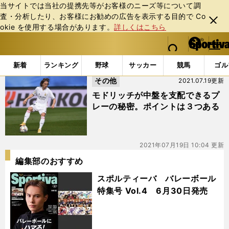
当サイトでは当社の提携先等がお客様のニーズ等について調
査・分析したり、お客様にお勧めの広告を表⽰する⽬的で Co
閉じ
okie を使⽤する場合があります。
詳しくはこちら
る
マイペ
web Sportiva (webスポルティーバ)
検索
メニュ
we
ー
「#軸裏フリック」の最新ニュース・ 情報
b
ジ
新着
ランキング
野球
サッカー
競馬
ゴル
ス
その他
2021.07.19更新
ポ
ル
モドリッチが中盤を支配できるプ
テ
レーの秘密。ポイントは３つある
ィ
ー
バ
2021年07月19日 10:04 更新
編集部のおすすめ
スポルティーバ バレーボール
特集号 Vol.4 6月30日発売