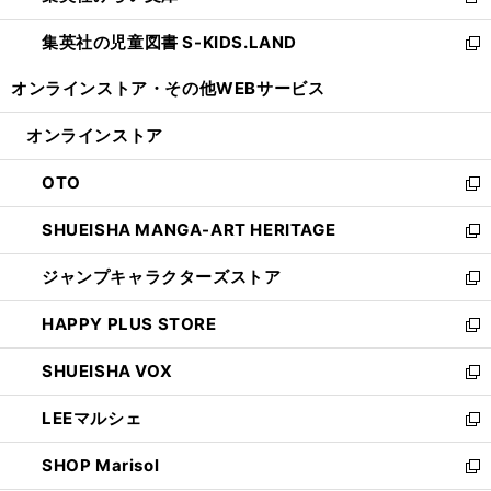
新
開
ウ
ン
し
集英社の児童図書 S-KIDS.LAND
く
で
ド
い
新
開
ウ
ウ
し
オンラインストア・
その他WEBサービス
く
で
ィ
い
開
ン
ウ
オンラインストア
く
ド
ィ
ウ
ン
OTO
で
ド
新
開
ウ
し
SHUEISHA MANGA-ART HERITAGE
く
で
い
新
開
ウ
し
ジャンプキャラクターズストア
く
ィ
い
新
ン
ウ
し
HAPPY PLUS STORE
ド
ィ
い
新
ウ
ン
ウ
し
SHUEISHA VOX
で
ド
ィ
い
新
開
ウ
ン
ウ
し
LEEマルシェ
く
で
ド
ィ
い
新
開
ウ
ン
ウ
し
SHOP Marisol
く
で
ド
ィ
い
新
開
ウ