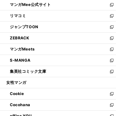
し
マンガMee公式サイト
く
ド
ィ
い
新
ウ
ン
ウ
し
リマコミ
で
ド
ィ
い
新
開
ウ
ン
ウ
し
ジャンプTOON
く
で
ド
ィ
い
新
開
ウ
ン
ウ
し
ZEBRACK
く
で
ド
ィ
い
新
開
ウ
ン
ウ
し
マンガMeets
く
で
ド
ィ
い
新
開
ウ
ン
ウ
し
S-MANGA
く
で
ド
ィ
い
新
開
ウ
ン
ウ
し
集英社コミック文庫
く
で
ド
ィ
い
新
開
ウ
ン
ウ
し
女性マンガ
く
で
ド
ィ
い
開
ウ
ン
ウ
Cookie
く
で
ド
ィ
新
開
ウ
ン
し
Cocohana
く
で
ド
い
新
開
ウ
ウ
し
office YOU
く