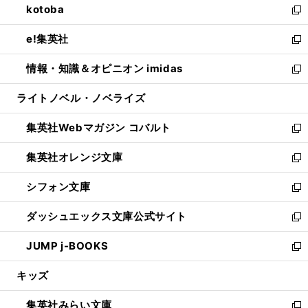
kotoba
く
で
ド
ィ
い
新
開
ウ
ン
ウ
し
e!集英社
く
で
ド
ィ
い
新
開
ウ
ン
ウ
し
情報・知識＆オピニオン imidas
く
で
ド
ィ
い
新
開
ウ
ン
ウ
し
ライトノベル・ノベライズ
く
で
ド
ィ
い
開
ウ
ン
ウ
集英社Webマガジン コバルト
く
で
ド
ィ
新
開
ウ
ン
し
集英社オレンジ文庫
く
で
ド
い
新
開
ウ
ウ
し
シフォン文庫
く
で
ィ
い
新
開
ン
ウ
し
ダッシュエックス文庫公式サイト
く
ド
ィ
い
新
ウ
ン
ウ
し
JUMP j-BOOKS
で
ド
ィ
い
新
開
ウ
ン
ウ
し
キッズ
く
で
ド
ィ
い
開
ウ
ン
ウ
集英社みらい文庫
く
で
ド
ィ