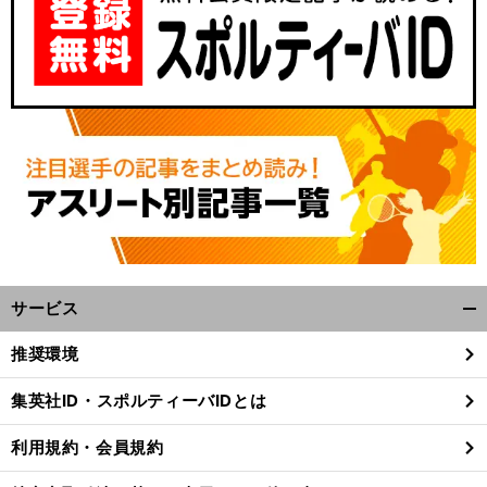
サービス
開
く/
推奨環境
閉
じ
集英社ID・スポルティーバIDとは
る
利用規約・会員規約