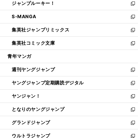
ジャンプルーキー！
く
で
ド
ィ
い
新
開
ウ
ン
ウ
し
S-MANGA
く
で
ド
ィ
い
新
開
ウ
ン
ウ
し
集英社ジャンプリミックス
く
で
ド
ィ
い
新
開
ウ
ン
ウ
し
集英社コミック文庫
く
で
ド
ィ
い
新
開
ウ
ン
ウ
し
青年マンガ
く
で
ド
ィ
い
開
ウ
ン
ウ
週刊ヤングジャンプ
く
で
ド
ィ
新
開
ウ
ン
し
ヤングジャンプ定期購読デジタル
く
で
ド
い
新
開
ウ
ウ
し
ヤンジャン！
く
で
ィ
い
新
開
ン
ウ
し
となりのヤングジャンプ
く
ド
ィ
い
新
ウ
ン
ウ
し
グランドジャンプ
で
ド
ィ
い
新
開
ウ
ン
ウ
し
ウルトラジャンプ
く
で
ド
ィ
い
新