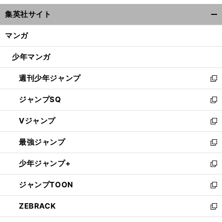
ウ
集英社サイト
ィ
開
ン
く/
マンガ
ド
閉
ウ
じ
少年マンガ
で
る
開
週刊少年ジャンプ
く
新
し
ジャンプSQ
い
新
ウ
し
Vジャンプ
ィ
い
新
ン
ウ
し
最強ジャンプ
ド
ィ
い
新
ウ
ン
ウ
し
少年ジャンプ+
で
ド
ィ
い
新
開
ウ
ン
ウ
し
ジャンプTOON
く
で
ド
ィ
い
新
開
ウ
ン
ウ
し
ZEBRACK
く
で
ド
ィ
い
新
開
ウ
ン
ウ
し