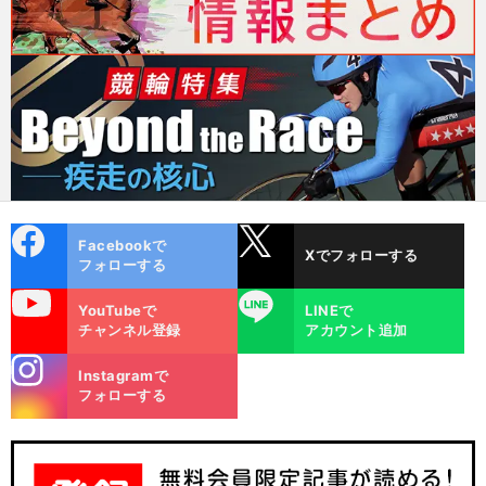
cebo
X
Facebookで
Xでフォローする
ok
フォローする
uTube
LINE
YouTubeで
LINEで
チャンネル登録
アカウント追加
stagra
Instagramで
m
フォローする