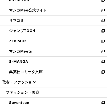
で
ィ
い
新
開
ン
ウ
し
マンガMee公式サイト
く
ド
ィ
い
新
ウ
ン
ウ
し
リマコミ
で
ド
ィ
い
新
開
ウ
ン
ウ
し
ジャンプTOON
く
で
ド
ィ
い
新
開
ウ
ン
ウ
し
ZEBRACK
く
で
ド
ィ
い
新
開
ウ
ン
ウ
し
マンガMeets
く
で
ド
ィ
い
新
開
ウ
ン
ウ
し
S-MANGA
く
で
ド
ィ
い
新
開
ウ
ン
ウ
し
集英社コミック文庫
く
で
ド
ィ
い
新
開
ウ
ン
ウ
し
取材・ファッション
く
で
ド
ィ
い
開
ウ
ン
ウ
ファッション・美容
く
で
ド
ィ
開
ウ
ン
Seventeen
く
で
ド
新