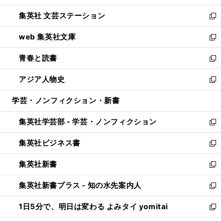
開
ウ
し
集英社 文芸ステーション
く
ィ
い
新
ン
ウ
し
web 集英社文庫
ド
ィ
い
新
ウ
ン
ウ
し
青春と読書
で
ド
ィ
い
新
開
ウ
ン
ウ
し
アジア人物史
く
で
ド
ィ
い
新
開
ウ
ン
ウ
し
学芸・ノンフィクション・新書
く
で
ド
ィ
い
開
ウ
ン
ウ
集英社学芸部 - 学芸・ノンフィクション
く
で
ド
ィ
新
開
ウ
ン
し
集英社ビジネス書
く
で
ド
い
新
開
ウ
ウ
し
集英社新書
く
で
ィ
い
新
開
ン
ウ
し
集英社新書プラス - 知の水先案内人
く
ド
ィ
い
新
ウ
ン
ウ
し
1日5分で、明日は変わる よみタイ yomitai
で
ド
ィ
い
新
開
ウ
ン
ウ
し