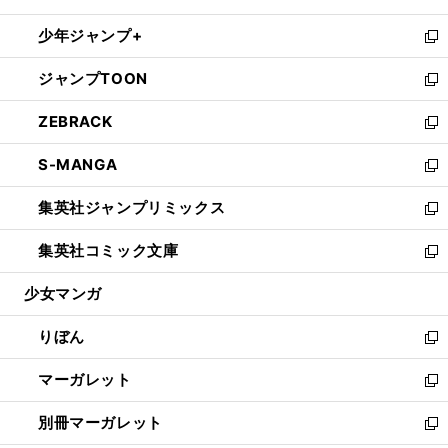
開
ウ
ン
ウ
し
少年ジャンプ+
く
で
ド
ィ
い
新
開
ウ
ン
ウ
し
ジャンプTOON
く
で
ド
ィ
い
新
開
ウ
ン
ウ
し
ZEBRACK
く
で
ド
ィ
い
新
開
ウ
ン
ウ
し
S-MANGA
く
で
ド
ィ
い
新
開
ウ
ン
ウ
し
集英社ジャンプリミックス
く
で
ド
ィ
い
新
開
ウ
ン
ウ
し
集英社コミック文庫
く
で
ド
ィ
い
新
開
ウ
ン
ウ
し
少女マンガ
く
で
ド
ィ
い
開
ウ
ン
ウ
りぼん
く
で
ド
ィ
新
開
ウ
ン
し
マーガレット
く
で
ド
い
新
開
ウ
ウ
し
別冊マーガレット
く
で
ィ
い
新
開
ン
ウ