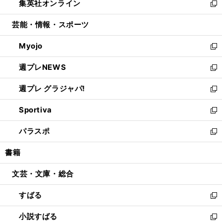
集英社オンライン
く
で
ド
ィ
い
新
開
ウ
ン
ウ
し
芸能・情報・スポーツ
く
で
ド
ィ
い
開
ウ
ン
ウ
Myojo
く
で
ド
ィ
新
開
ウ
ン
し
週プレNEWS
く
で
ド
い
新
開
ウ
ウ
し
週プレ グラジャパ!
く
で
ィ
い
新
開
ン
ウ
し
Sportiva
く
ド
ィ
い
新
ウ
ン
ウ
し
パラスポ
で
ド
ィ
い
新
開
ウ
ン
ウ
し
書籍
く
で
ド
ィ
い
開
ウ
ン
ウ
文芸・文庫・総合
く
で
ド
ィ
開
ウ
ン
すばる
く
で
ド
新
開
ウ
し
小説すばる
く
で
い
新