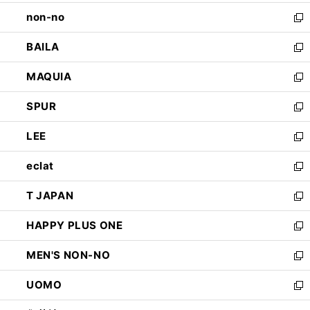
開
ウ
し
non-no
く
で
い
新
開
ウ
し
BAILA
く
ィ
い
新
ン
ウ
し
MAQUIA
ド
ィ
い
新
ウ
ン
ウ
し
SPUR
で
ド
ィ
い
新
開
ウ
ン
ウ
し
LEE
く
で
ド
ィ
い
新
開
ウ
ン
ウ
し
eclat
く
で
ド
ィ
い
新
開
ウ
ン
ウ
し
T JAPAN
く
で
ド
ィ
い
新
開
ウ
ン
ウ
し
HAPPY PLUS ONE
く
で
ド
ィ
い
新
開
ウ
ン
ウ
し
MEN'S NON-NO
く
で
ド
ィ
い
新
開
ウ
ン
ウ
し
UOMO
く
で
ド
ィ
い
新
開
ウ
ン
ウ
し