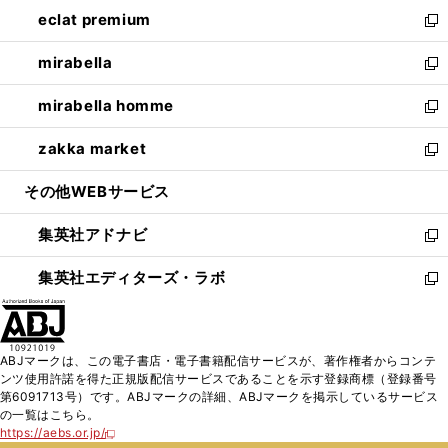
ン
ウ
し
eclat premium
く
で
ド
ィ
い
新
開
ウ
ン
ウ
し
mirabella
く
で
ド
ィ
い
新
開
ウ
ン
ウ
し
mirabella homme
く
で
ド
ィ
い
新
開
ウ
ン
ウ
し
zakka market
く
で
ド
ィ
い
新
開
ウ
ン
ウ
し
その他WEBサービス
く
で
ド
ィ
い
開
ウ
ン
ウ
集英社アドナビ
く
で
ド
ィ
新
開
ウ
ン
し
集英社エディターズ・ラボ
く
で
ド
い
新
開
ウ
ウ
し
く
で
ィ
い
開
ン
ウ
ABJマークは、この電子書店・電子書籍配信サービスが、著作権者からコンテ
く
ド
ィ
ンツ使用許諾を得た正規版配信サービスであることを示す登録商標（登録番号
ウ
ン
第6091713号）です。ABJマークの詳細、ABJマークを掲示しているサービス
で
ド
の一覧はこちら。
開
ウ
https://aebs.or.jp/
新