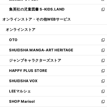
新
開
ウ
ン
し
集英社の児童図書 S-KIDS.LAND
く
で
ド
い
新
開
ウ
ウ
し
オンラインストア・
その他WEBサービス
く
で
ィ
い
開
ン
ウ
オンラインストア
く
ド
ィ
ウ
ン
OTO
で
ド
新
開
ウ
し
SHUEISHA MANGA-ART HERITAGE
く
で
い
新
開
ウ
し
ジャンプキャラクターズストア
く
ィ
い
新
ン
ウ
し
HAPPY PLUS STORE
ド
ィ
い
新
ウ
ン
ウ
し
SHUEISHA VOX
で
ド
ィ
い
新
開
ウ
ン
ウ
し
LEEマルシェ
く
で
ド
ィ
い
新
開
ウ
ン
ウ
し
SHOP Marisol
く
で
ド
ィ
い
新
開
ウ