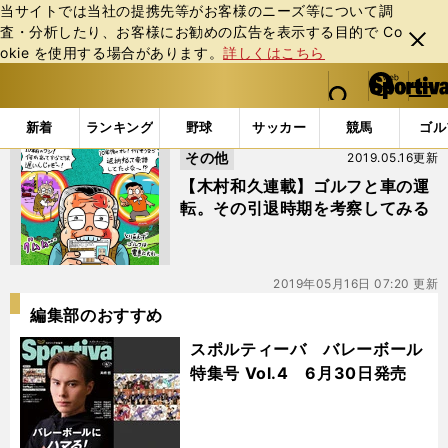
当サイトでは当社の提携先等がお客様のニーズ等について調
査・分析したり、お客様にお勧めの広告を表⽰する⽬的で Co
閉じ
okie を使⽤する場合があります。
詳しくはこちら
る
マイペ
web Sportiva (webスポルティーバ)
検索
メニュ
we
ー
「#車とゴルフ」の最新ニュース・ 情報
b
ジ
新着
ランキング
野球
サッカー
競馬
ゴル
ス
その他
2019.05.16更新
ポ
ル
【木村和久連載】ゴルフと車の運
テ
転。その引退時期を考察してみる
ィ
ー
バ
2019年05月16日 07:20 更新
編集部のおすすめ
スポルティーバ バレーボール
特集号 Vol.4 6月30日発売