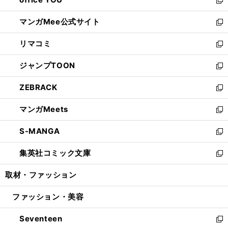
で
ィ
い
新
開
ン
ウ
し
マンガMee公式サイト
く
ド
ィ
い
新
ウ
ン
ウ
し
リマコミ
で
ド
ィ
い
新
開
ウ
ン
ウ
し
ジャンプTOON
く
で
ド
ィ
い
新
開
ウ
ン
ウ
し
ZEBRACK
く
で
ド
ィ
い
新
開
ウ
ン
ウ
し
マンガMeets
く
で
ド
ィ
い
新
開
ウ
ン
ウ
し
S-MANGA
く
で
ド
ィ
い
新
開
ウ
ン
ウ
し
集英社コミック文庫
く
で
ド
ィ
い
新
開
ウ
ン
ウ
し
取材・ファッション
く
で
ド
ィ
い
開
ウ
ン
ウ
ファッション・美容
く
で
ド
ィ
開
ウ
ン
Seventeen
く
で
ド
新