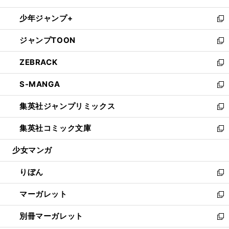
開
ウ
ン
ウ
し
少年ジャンプ+
く
で
ド
ィ
い
新
開
ウ
ン
ウ
し
ジャンプTOON
く
で
ド
ィ
い
新
開
ウ
ン
ウ
し
ZEBRACK
く
で
ド
ィ
い
新
開
ウ
ン
ウ
し
S-MANGA
く
で
ド
ィ
い
新
開
ウ
ン
ウ
し
集英社ジャンプリミックス
く
で
ド
ィ
い
新
開
ウ
ン
ウ
し
集英社コミック文庫
く
で
ド
ィ
い
新
開
ウ
ン
ウ
し
少女マンガ
く
で
ド
ィ
い
開
ウ
ン
ウ
りぼん
く
で
ド
ィ
新
開
ウ
ン
し
マーガレット
く
で
ド
い
新
開
ウ
ウ
し
別冊マーガレット
く
で
ィ
い
新
開
ン
ウ