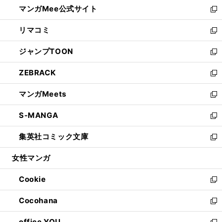
し
マンガMee公式サイト
く
ド
ィ
い
新
ウ
ン
ウ
し
リマコミ
で
ド
ィ
い
新
開
ウ
ン
ウ
し
ジャンプTOON
く
で
ド
ィ
い
新
開
ウ
ン
ウ
し
ZEBRACK
く
で
ド
ィ
い
新
開
ウ
ン
ウ
し
マンガMeets
く
で
ド
ィ
い
新
開
ウ
ン
ウ
し
S-MANGA
く
で
ド
ィ
い
新
開
ウ
ン
ウ
し
集英社コミック文庫
く
で
ド
ィ
い
新
開
ウ
ン
ウ
し
女性マンガ
く
で
ド
ィ
い
開
ウ
ン
ウ
Cookie
く
で
ド
ィ
新
開
ウ
ン
し
Cocohana
く
で
ド
い
新
開
ウ
ウ
し
office YOU
く