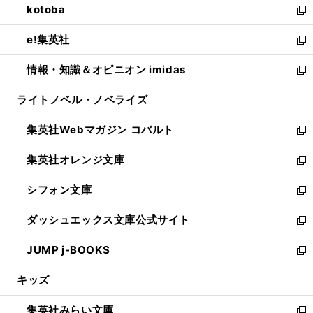
kotoba
く
で
ド
ィ
い
新
開
ウ
ン
ウ
し
e!集英社
く
で
ド
ィ
い
新
開
ウ
ン
ウ
し
情報・知識＆オピニオン imidas
く
で
ド
ィ
い
新
開
ウ
ン
ウ
し
ライトノベル・ノベライズ
く
で
ド
ィ
い
開
ウ
ン
ウ
集英社Webマガジン コバルト
く
で
ド
ィ
新
開
ウ
ン
し
集英社オレンジ文庫
く
で
ド
い
新
開
ウ
ウ
し
シフォン文庫
く
で
ィ
い
新
開
ン
ウ
し
ダッシュエックス文庫公式サイト
く
ド
ィ
い
新
ウ
ン
ウ
し
JUMP j-BOOKS
で
ド
ィ
い
新
開
ウ
ン
ウ
し
キッズ
く
で
ド
ィ
い
開
ウ
ン
ウ
集英社みらい文庫
く
で
ド
ィ