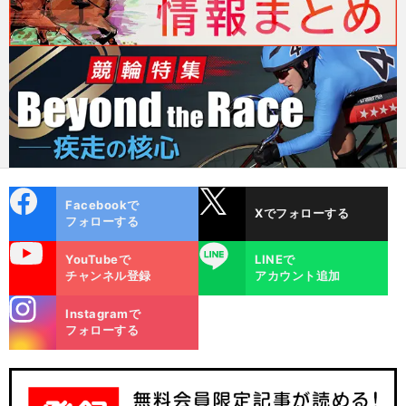
cebo
X
Facebookで
Xでフォローする
ok
フォローする
uTube
LINE
YouTubeで
LINEで
チャンネル登録
アカウント追加
stagra
Instagramで
m
フォローする