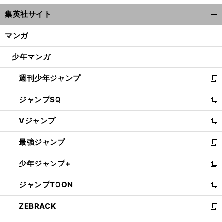
ウ
集英社サイト
ィ
開
ン
く/
マンガ
ド
閉
ウ
じ
少年マンガ
で
る
開
週刊少年ジャンプ
く
新
し
ジャンプSQ
い
新
ウ
し
Vジャンプ
ィ
い
新
ン
ウ
し
最強ジャンプ
ド
ィ
い
新
ウ
ン
ウ
し
少年ジャンプ+
で
ド
ィ
い
新
開
ウ
ン
ウ
し
ジャンプTOON
く
で
ド
ィ
い
新
開
ウ
ン
ウ
し
ZEBRACK
く
で
ド
ィ
い
新
開
ウ
ン
ウ
し