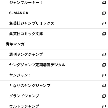
ジャンプルーキー！
く
で
ド
ィ
い
新
開
ウ
ン
ウ
し
S-MANGA
く
で
ド
ィ
い
新
開
ウ
ン
ウ
し
集英社ジャンプリミックス
く
で
ド
ィ
い
新
開
ウ
ン
ウ
し
集英社コミック文庫
く
で
ド
ィ
い
新
開
ウ
ン
ウ
し
青年マンガ
く
で
ド
ィ
い
開
ウ
ン
ウ
週刊ヤングジャンプ
く
で
ド
ィ
新
開
ウ
ン
し
ヤングジャンプ定期購読デジタル
く
で
ド
い
新
開
ウ
ウ
し
ヤンジャン！
く
で
ィ
い
新
開
ン
ウ
し
となりのヤングジャンプ
く
ド
ィ
い
新
ウ
ン
ウ
し
グランドジャンプ
で
ド
ィ
い
新
開
ウ
ン
ウ
し
ウルトラジャンプ
く
で
ド
ィ
い
新