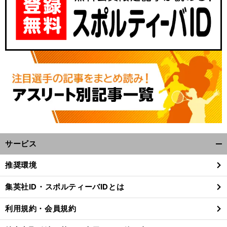
サービス
開
く/
推奨環境
閉
じ
集英社ID・スポルティーバIDとは
る
利用規約・会員規約