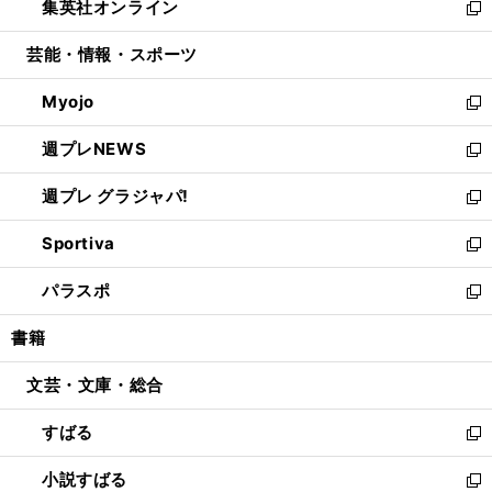
集英社オンライン
く
で
ド
ィ
い
新
開
ウ
ン
ウ
し
芸能・情報・スポーツ
く
で
ド
ィ
い
開
ウ
ン
ウ
Myojo
く
で
ド
ィ
新
開
ウ
ン
し
週プレNEWS
く
で
ド
い
新
開
ウ
ウ
し
週プレ グラジャパ!
く
で
ィ
い
新
開
ン
ウ
し
Sportiva
く
ド
ィ
い
新
ウ
ン
ウ
し
パラスポ
で
ド
ィ
い
新
開
ウ
ン
ウ
し
書籍
く
で
ド
ィ
い
開
ウ
ン
ウ
文芸・文庫・総合
く
で
ド
ィ
開
ウ
ン
すばる
く
で
ド
新
開
ウ
し
小説すばる
く
で
い
新