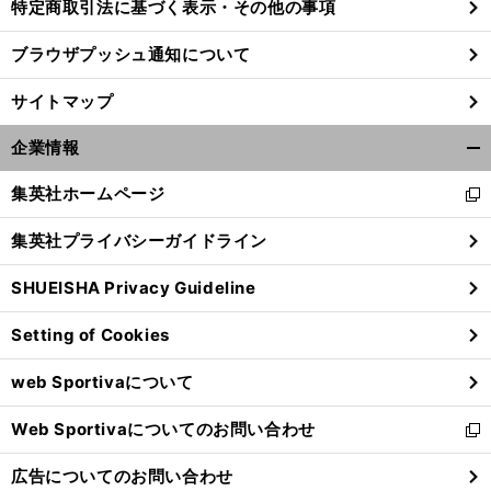
特定商取引法に基づく表示・その他の事項
ブラウザプッシュ通知について
サイトマップ
企業情報
開
く/
集英社ホームページ
新
閉
し
じ
集英社プライバシーガイドライン
い
る
ウ
SHUEISHA Privacy Guideline
ィ
ン
Setting of Cookies
ド
ウ
web Sportivaについて
で
開
Web Sportivaについてのお問い合わせ
く
新
し
広告についてのお問い合わせ
い