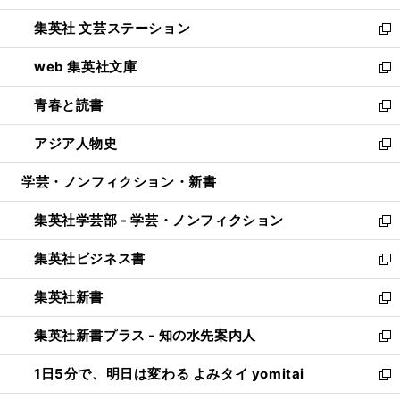
開
ウ
し
集英社 文芸ステーション
く
ィ
い
新
ン
ウ
し
web 集英社文庫
ド
ィ
い
新
ウ
ン
ウ
し
青春と読書
で
ド
ィ
い
新
開
ウ
ン
ウ
し
アジア人物史
く
で
ド
ィ
い
新
開
ウ
ン
ウ
し
学芸・ノンフィクション・新書
く
で
ド
ィ
い
開
ウ
ン
ウ
集英社学芸部 - 学芸・ノンフィクション
く
で
ド
ィ
新
開
ウ
ン
し
集英社ビジネス書
く
で
ド
い
新
開
ウ
ウ
し
集英社新書
く
で
ィ
い
新
開
ン
ウ
し
集英社新書プラス - 知の水先案内人
く
ド
ィ
い
新
ウ
ン
ウ
し
1日5分で、明日は変わる よみタイ yomitai
で
ド
ィ
い
新
開
ウ
ン
ウ
し