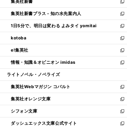
集英社新書
く
で
ィ
い
新
開
ン
ウ
し
集英社新書プラス - 知の水先案内人
く
ド
ィ
い
新
ウ
ン
ウ
し
1日5分で、明日は変わる よみタイ yomitai
で
ド
ィ
い
新
開
ウ
ン
ウ
し
kotoba
く
で
ド
ィ
い
新
開
ウ
ン
ウ
し
e!集英社
く
で
ド
ィ
い
新
開
ウ
ン
ウ
し
情報・知識＆オピニオン imidas
く
で
ド
ィ
い
新
開
ウ
ン
ウ
し
ライトノベル・ノベライズ
く
で
ド
ィ
い
開
ウ
ン
ウ
集英社Webマガジン コバルト
く
で
ド
ィ
新
開
ウ
ン
し
集英社オレンジ文庫
く
で
ド
い
新
開
ウ
ウ
し
シフォン文庫
く
で
ィ
い
新
開
ン
ウ
し
ダッシュエックス文庫公式サイト
く
ド
ィ
い
新