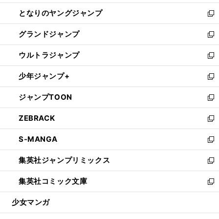
開
ン
ウ
し
となりのヤングジャンプ
く
ド
ィ
い
新
ウ
ン
ウ
し
グランドジャンプ
で
ド
ィ
い
新
開
ウ
ン
ウ
し
ウルトラジャンプ
く
で
ド
ィ
い
新
開
ウ
ン
ウ
し
少年ジャンプ+
く
で
ド
ィ
い
新
開
ウ
ン
ウ
し
ジャンプTOON
く
で
ド
ィ
い
新
開
ウ
ン
ウ
し
ZEBRACK
く
で
ド
ィ
い
新
開
ウ
ン
ウ
し
S-MANGA
く
で
ド
ィ
い
新
開
ウ
ン
ウ
し
集英社ジャンプリミックス
く
で
ド
ィ
い
新
開
ウ
ン
ウ
し
集英社コミック文庫
く
で
ド
ィ
い
新
開
ウ
ン
ウ
し
少女マンガ
く
で
ド
ィ
い
開
ウ
ン
ウ