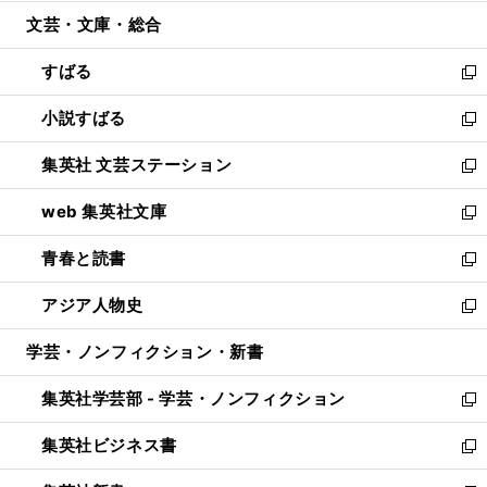
開
ウ
ン
ウ
文芸・文庫・総合
く
で
ド
ィ
開
ウ
ン
すばる
く
で
ド
新
開
ウ
し
小説すばる
く
で
い
新
開
ウ
し
集英社 文芸ステーション
く
ィ
い
新
ン
ウ
し
web 集英社文庫
ド
ィ
い
新
ウ
ン
ウ
し
青春と読書
で
ド
ィ
い
新
開
ウ
ン
ウ
し
アジア人物史
く
で
ド
ィ
い
新
開
ウ
ン
ウ
し
学芸・ノンフィクション・新書
く
で
ド
ィ
い
開
ウ
ン
ウ
集英社学芸部 - 学芸・ノンフィクション
く
で
ド
ィ
新
開
ウ
ン
し
集英社ビジネス書
く
で
ド
い
新
開
ウ
ウ
し