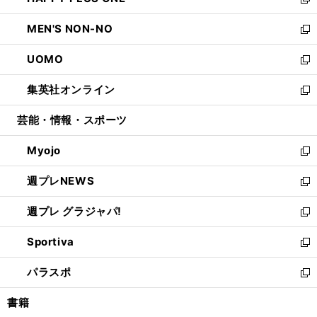
ィ
い
新
開
ウ
ン
ウ
し
MEN'S NON-NO
く
で
ド
ィ
い
新
開
ウ
ン
ウ
し
UOMO
く
で
ド
ィ
い
新
開
ウ
ン
ウ
し
集英社オンライン
く
で
ド
ィ
い
新
開
ウ
ン
ウ
し
芸能・情報・スポーツ
く
で
ド
ィ
い
開
ウ
ン
ウ
Myojo
く
で
ド
ィ
新
開
ウ
ン
し
週プレNEWS
く
で
ド
い
新
開
ウ
ウ
し
週プレ グラジャパ!
く
で
ィ
い
新
開
ン
ウ
し
Sportiva
く
ド
ィ
い
新
ウ
ン
ウ
し
パラスポ
で
ド
ィ
い
新
開
ウ
ン
ウ
し
書籍
く
で
ド
ィ
い