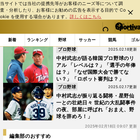
当サイトでは当社の提携先等がお客様のニーズ等について調
査・分析したり、お客様にお勧めの広告を表⽰する⽬的で Co
閉じ
okie を使⽤する場合があります。
詳しくはこちら
る
マイペ
web Sportiva (webスポルティーバ)
検索
メニュ
we
ー
「#起亜タイガース」の最新ニュース・ 情報
b
ジ
新着
ランキング
野球
サッカー
競馬
ゴル
ス
プロ野球
2025.02.18更新
ポ
ル
中村武志が語る韓国プロ野球のリ
テ
アル 「レベルは？」「選手の年俸
ィ
は？」「なぜ国際大会で勝てな
ー
い？」「ロボット審判は？」
バ
プロ野球
2025.02.17更新
中村武志が振り返る闘将・星野仙
一との壮絶日々 世紀の大乱闘事件
の夜、部屋に呼ばれ「おまえ、野
球を辞めろ！」
2025年02月18日 09:07 更新
編集部のおすすめ