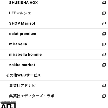
SHUEISHA VOX
で
ド
ィ
い
新
開
ウ
ン
ウ
し
LEEマルシェ
く
で
ド
ィ
い
新
開
ウ
ン
ウ
し
SHOP Marisol
く
で
ド
ィ
い
新
開
ウ
ン
ウ
し
eclat premium
く
で
ド
ィ
い
新
開
ウ
ン
ウ
し
mirabella
く
で
ド
ィ
い
新
開
ウ
ン
ウ
し
mirabella homme
く
で
ド
ィ
い
新
開
ウ
ン
ウ
し
zakka market
く
で
ド
ィ
い
新
開
ウ
ン
ウ
し
その他WEBサービス
く
で
ド
ィ
い
開
ウ
ン
ウ
集英社アドナビ
く
で
ド
ィ
新
開
ウ
ン
し
集英社エディターズ・ラボ
く
で
ド
い
新
開
ウ
ウ
し
く
で
ィ
い