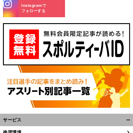
stagra
Instagramで
m
フォローする
サービス
開
く/
推奨環境