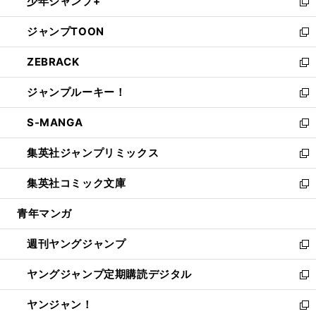
少年ジャンプ+
で
ド
ィ
い
新
開
ウ
ン
ウ
し
ジャンプTOON
く
で
ド
ィ
い
新
開
ウ
ン
ウ
し
ZEBRACK
く
で
ド
ィ
い
新
開
ウ
ン
ウ
し
ジャンプルーキー！
く
で
ド
ィ
い
新
開
ウ
ン
ウ
し
S-MANGA
く
で
ド
ィ
い
新
開
ウ
ン
ウ
し
集英社ジャンプリミックス
く
で
ド
ィ
い
新
開
ウ
ン
ウ
し
集英社コミック文庫
く
で
ド
ィ
い
新
開
ウ
ン
ウ
し
青年マンガ
く
で
ド
ィ
い
開
ウ
ン
ウ
週刊ヤングジャンプ
く
で
ド
ィ
新
開
ウ
ン
し
ヤングジャンプ定期購読デジタル
く
で
ド
い
新
開
ウ
ウ
し
ヤンジャン！
く
で
ィ
い
新