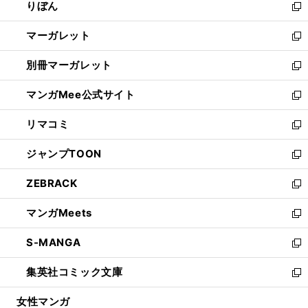
りぼん
く
で
ド
ィ
新
開
ウ
ン
し
マーガレット
く
で
ド
い
新
開
ウ
ウ
し
別冊マーガレット
く
で
ィ
い
新
開
ン
ウ
し
マンガMee公式サイト
く
ド
ィ
い
新
ウ
ン
ウ
し
リマコミ
で
ド
ィ
い
新
開
ウ
ン
ウ
し
ジャンプTOON
く
で
ド
ィ
い
新
開
ウ
ン
ウ
し
ZEBRACK
く
で
ド
ィ
い
新
開
ウ
ン
ウ
し
マンガMeets
く
で
ド
ィ
い
新
開
ウ
ン
ウ
し
S-MANGA
く
で
ド
ィ
い
新
開
ウ
ン
ウ
し
集英社コミック文庫
く
で
ド
ィ
い
新
開
ウ
ン
ウ
し
女性マンガ
く
で
ド
ィ
い