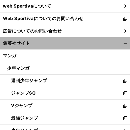
ウ
web Sportivaについて
で
開
Web Sportivaについてのお問い合わせ
く
新
し
広告についてのお問い合わせ
い
ウ
集英社サイト
ィ
開
ン
く/
マンガ
ド
閉
ウ
じ
少年マンガ
で
る
開
週刊少年ジャンプ
く
新
し
ジャンプSQ
い
新
ウ
し
Vジャンプ
ィ
い
新
ン
ウ
し
最強ジャンプ
ド
ィ
い
新
ウ
ン
ウ
し