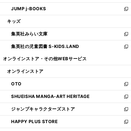
ウ
ン
ウ
し
JUMP j-BOOKS
で
ド
ィ
い
新
開
ウ
ン
ウ
し
キッズ
く
で
ド
ィ
い
開
ウ
ン
ウ
集英社みらい文庫
く
で
ド
ィ
新
開
ウ
ン
し
集英社の児童図書 S-KIDS.LAND
く
で
ド
い
新
開
ウ
ウ
し
オンラインストア・
その他WEBサービス
く
で
ィ
い
開
ン
ウ
オンラインストア
く
ド
ィ
ウ
ン
OTO
で
ド
新
開
ウ
し
SHUEISHA MANGA-ART HERITAGE
く
で
い
新
開
ウ
し
ジャンプキャラクターズストア
く
ィ
い
新
ン
ウ
し
HAPPY PLUS STORE
ド
ィ
い
新
ウ
ン
ウ
し