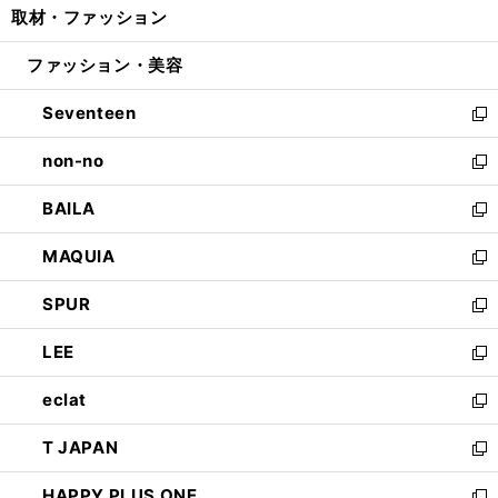
取材・ファッション
く
で
ド
ィ
い
開
ウ
ン
ウ
ファッション・美容
く
で
ド
ィ
開
ウ
ン
Seventeen
く
で
ド
新
開
ウ
し
non-no
く
で
い
新
開
ウ
し
BAILA
く
ィ
い
新
ン
ウ
し
MAQUIA
ド
ィ
い
新
ウ
ン
ウ
し
SPUR
で
ド
ィ
い
新
開
ウ
ン
ウ
し
LEE
く
で
ド
ィ
い
新
開
ウ
ン
ウ
し
eclat
く
で
ド
ィ
い
新
開
ウ
ン
ウ
し
T JAPAN
く
で
ド
ィ
い
新
開
ウ
ン
ウ
し
HAPPY PLUS ONE
く
で
ド