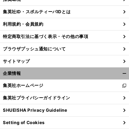
閉
じ
集英社ID・スポルティーバIDとは
る
利用規約・会員規約
特定商取引法に基づく表示・その他の事項
ブラウザプッシュ通知について
サイトマップ
企業情報
開
く/
集英社ホームページ
新
閉
し
じ
集英社プライバシーガイドライン
い
る
ウ
SHUEISHA Privacy Guideline
ィ
ン
Setting of Cookies
ド