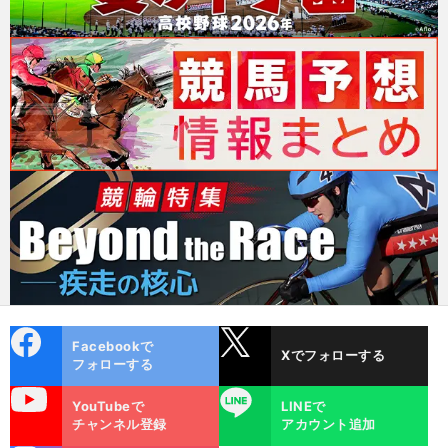
cebo
X
Facebookで
Xでフォローする
ok
フォローする
uTube
LINE
YouTubeで
LINEで
チャンネル登録
アカウント追加