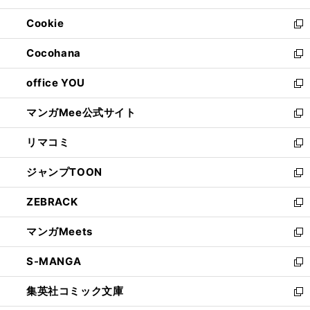
開
ウ
ン
ウ
Cookie
く
で
ド
ィ
新
開
ウ
ン
し
Cocohana
く
で
ド
い
新
開
ウ
ウ
し
office YOU
く
で
ィ
い
新
開
ン
ウ
し
マンガMee公式サイト
く
ド
ィ
い
新
ウ
ン
ウ
し
リマコミ
で
ド
ィ
い
新
開
ウ
ン
ウ
し
ジャンプTOON
く
で
ド
ィ
い
新
開
ウ
ン
ウ
し
ZEBRACK
く
で
ド
ィ
い
新
開
ウ
ン
ウ
し
マンガMeets
く
で
ド
ィ
い
新
開
ウ
ン
ウ
し
S-MANGA
く
で
ド
ィ
い
新
開
ウ
ン
ウ
し
集英社コミック文庫
く
で
ド
ィ
い
新
開
ウ
ン
ウ
し