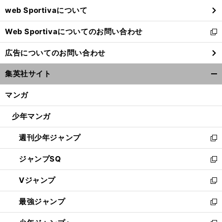
ウ
web Sportivaについて
で
開
Web Sportivaについてのお問い合わせ
く
新
し
広告についてのお問い合わせ
い
ウ
集英社サイト
ィ
開
ン
く/
マンガ
ド
閉
ウ
じ
少年マンガ
で
る
開
週刊少年ジャンプ
く
新
し
ジャンプSQ
い
新
ウ
し
Vジャンプ
ィ
い
新
ン
ウ
し
最強ジャンプ
ド
ィ
い
新
ウ
ン
ウ
し