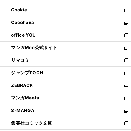
開
ウ
ン
ウ
Cookie
く
で
ド
ィ
新
開
ウ
ン
し
Cocohana
く
で
ド
い
新
開
ウ
ウ
し
office YOU
く
で
ィ
い
新
開
ン
ウ
し
マンガMee公式サイト
く
ド
ィ
い
新
ウ
ン
ウ
し
リマコミ
で
ド
ィ
い
新
開
ウ
ン
ウ
し
ジャンプTOON
く
で
ド
ィ
い
新
開
ウ
ン
ウ
し
ZEBRACK
く
で
ド
ィ
い
新
開
ウ
ン
ウ
し
マンガMeets
く
で
ド
ィ
い
新
開
ウ
ン
ウ
し
S-MANGA
く
で
ド
ィ
い
新
開
ウ
ン
ウ
し
集英社コミック文庫
く
で
ド
ィ
い
新
開
ウ
ン
ウ
し