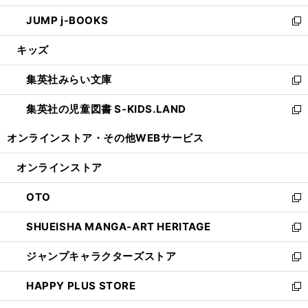
ウ
ン
ウ
し
JUMP j-BOOKS
で
ド
ィ
い
新
開
ウ
ン
ウ
し
キッズ
く
で
ド
ィ
い
開
ウ
ン
ウ
集英社みらい文庫
く
で
ド
ィ
新
開
ウ
ン
し
集英社の児童図書 S-KIDS.LAND
く
で
ド
い
新
開
ウ
ウ
し
オンラインストア・
その他WEBサービス
く
で
ィ
い
開
ン
ウ
オンラインストア
く
ド
ィ
ウ
ン
OTO
で
ド
新
開
ウ
し
SHUEISHA MANGA-ART HERITAGE
く
で
い
新
開
ウ
し
ジャンプキャラクターズストア
く
ィ
い
新
ン
ウ
し
HAPPY PLUS STORE
ド
ィ
い
新
ウ
ン
ウ
し