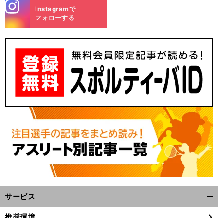
stagra
Instagramで
m
フォローする
サービス
開
く/
推奨環境