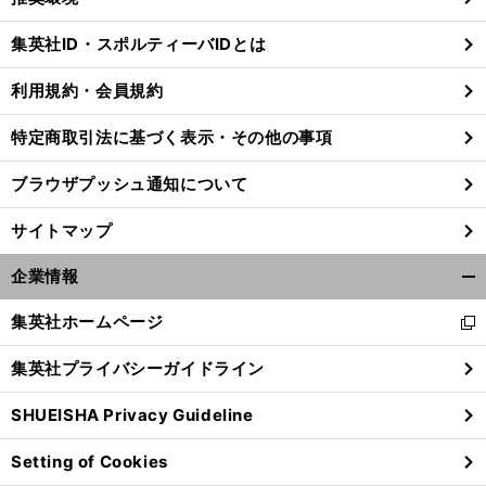
閉
じ
集英社ID・スポルティーバIDとは
る
利用規約・会員規約
特定商取引法に基づく表示・その他の事項
ブラウザプッシュ通知について
サイトマップ
企業情報
開
く/
集英社ホームページ
新
閉
し
じ
集英社プライバシーガイドライン
い
る
ウ
SHUEISHA Privacy Guideline
ィ
ン
Setting of Cookies
ド