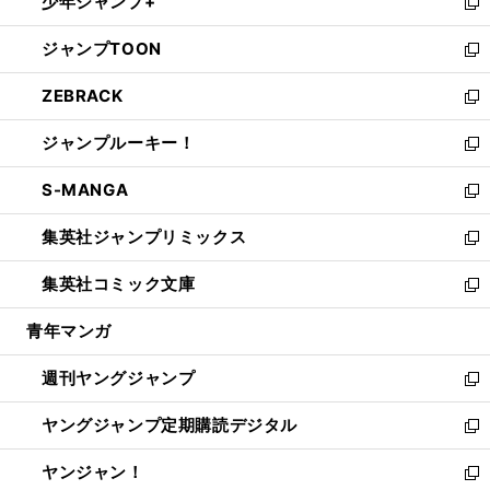
少年ジャンプ+
で
ド
ィ
い
新
開
ウ
ン
ウ
し
ジャンプTOON
く
で
ド
ィ
い
新
開
ウ
ン
ウ
し
ZEBRACK
く
で
ド
ィ
い
新
開
ウ
ン
ウ
し
ジャンプルーキー！
く
で
ド
ィ
い
新
開
ウ
ン
ウ
し
S-MANGA
く
で
ド
ィ
い
新
開
ウ
ン
ウ
し
集英社ジャンプリミックス
く
で
ド
ィ
い
新
開
ウ
ン
ウ
し
集英社コミック文庫
く
で
ド
ィ
い
新
開
ウ
ン
ウ
し
青年マンガ
く
で
ド
ィ
い
開
ウ
ン
ウ
週刊ヤングジャンプ
く
で
ド
ィ
新
開
ウ
ン
し
ヤングジャンプ定期購読デジタル
く
で
ド
い
新
開
ウ
ウ
し
ヤンジャン！
く
で
ィ
い
新