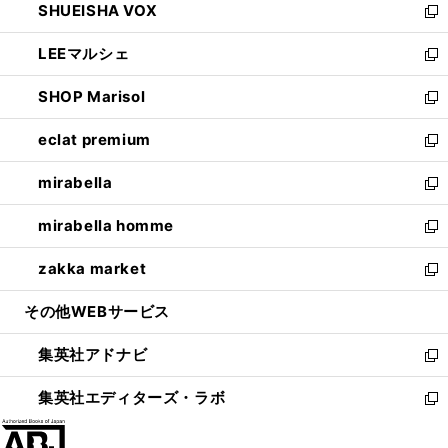
SHUEISHA VOX
で
ド
ィ
い
新
開
ウ
ン
ウ
し
LEEマルシェ
く
で
ド
ィ
い
新
開
ウ
ン
ウ
し
SHOP Marisol
く
で
ド
ィ
い
新
開
ウ
ン
ウ
し
eclat premium
く
で
ド
ィ
い
新
開
ウ
ン
ウ
し
mirabella
く
で
ド
ィ
い
新
開
ウ
ン
ウ
し
mirabella homme
く
で
ド
ィ
い
新
開
ウ
ン
ウ
し
zakka market
く
で
ド
ィ
い
新
開
ウ
ン
ウ
し
その他WEBサービス
く
で
ド
ィ
い
開
ウ
ン
ウ
集英社アドナビ
く
で
ド
ィ
新
開
ウ
ン
し
集英社エディターズ・ラボ
く
で
ド
い
新
開
ウ
ウ
し
く
で
ィ
い