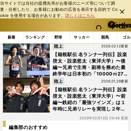
当サイトでは当社の提携先等がお客様のニーズ等について調
査・分析したり、お客様にお勧めの広告を表⽰する⽬的で Co
閉じ
okie を使⽤する場合があります。
詳しくはこちら
る
マイペ
web Sportiva (webスポルティーバ)
検索
メニュ
we
ー
「#設楽啓太」の最新ニュース・ 情報
b
ジ
新着
ランキング
野球
サッカー
競馬
ゴル
ス
陸上
2026.02.12更新
ポ
ル
【箱根駅伝 名ランナー列伝】設楽
テ
啓太・設楽悠太（東洋大学）〜後
ィ
編〜兄弟で主将・副将を務めた最
ー
終学年は日本初の「10000ｍ27
バ
分台兄弟」となり箱根駅伝の王座
陸上
2026.01.29更新
を奪還
【箱根駅伝 名ランナー列伝】設楽
啓太・設楽悠太（東洋大学）〜前
編〜鉄紺の「最強ツインズ」は１
年時に兄弟リレーを実現し２年時
は総合Vに輝く
2026年02月12日 06:48 更新
編集部のおすすめ