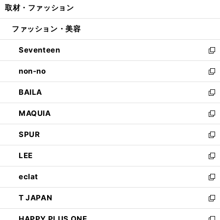
取材・ファッション
く
で
ド
ィ
い
開
ウ
ン
ウ
ファッション・美容
く
で
ド
ィ
開
ウ
ン
Seventeen
く
で
ド
新
開
ウ
し
non-no
く
で
い
新
開
ウ
し
BAILA
く
ィ
い
新
ン
ウ
し
MAQUIA
ド
ィ
い
新
ウ
ン
ウ
し
SPUR
で
ド
ィ
い
新
開
ウ
ン
ウ
し
LEE
く
で
ド
ィ
い
新
開
ウ
ン
ウ
し
eclat
く
で
ド
ィ
い
新
開
ウ
ン
ウ
し
T JAPAN
く
で
ド
ィ
い
新
開
ウ
ン
ウ
し
HAPPY PLUS ONE
く
で
ド