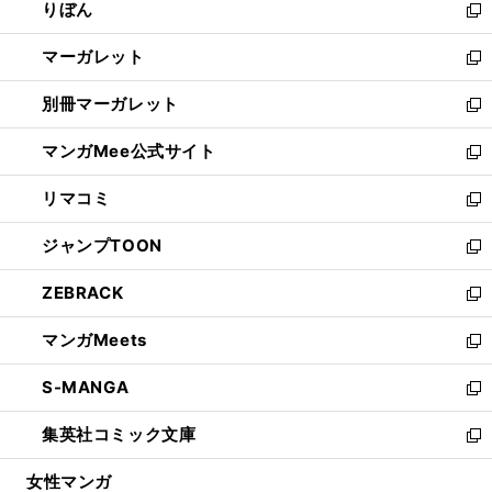
りぼん
く
で
ド
ィ
新
開
ウ
ン
し
マーガレット
く
で
ド
い
新
開
ウ
ウ
し
別冊マーガレット
く
で
ィ
い
新
開
ン
ウ
し
マンガMee公式サイト
く
ド
ィ
い
新
ウ
ン
ウ
し
リマコミ
で
ド
ィ
い
新
開
ウ
ン
ウ
し
ジャンプTOON
く
で
ド
ィ
い
新
開
ウ
ン
ウ
し
ZEBRACK
く
で
ド
ィ
い
新
開
ウ
ン
ウ
し
マンガMeets
く
で
ド
ィ
い
新
開
ウ
ン
ウ
し
S-MANGA
く
で
ド
ィ
い
新
開
ウ
ン
ウ
し
集英社コミック文庫
く
で
ド
ィ
い
新
開
ウ
ン
ウ
し
女性マンガ
く
で
ド
ィ
い