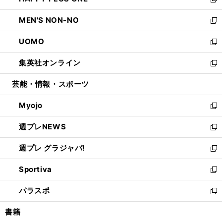
ィ
い
新
開
ウ
ン
ウ
し
MEN'S NON-NO
く
で
ド
ィ
い
新
開
ウ
ン
ウ
し
UOMO
く
で
ド
ィ
い
新
開
ウ
ン
ウ
し
集英社オンライン
く
で
ド
ィ
い
新
開
ウ
ン
ウ
し
芸能・情報・スポーツ
く
で
ド
ィ
い
開
ウ
ン
ウ
Myojo
く
で
ド
ィ
新
開
ウ
ン
し
週プレNEWS
く
で
ド
い
新
開
ウ
ウ
し
週プレ グラジャパ!
く
で
ィ
い
新
開
ン
ウ
し
Sportiva
く
ド
ィ
い
新
ウ
ン
ウ
し
パラスポ
で
ド
ィ
い
新
開
ウ
ン
ウ
し
書籍
く
で
ド
ィ
い