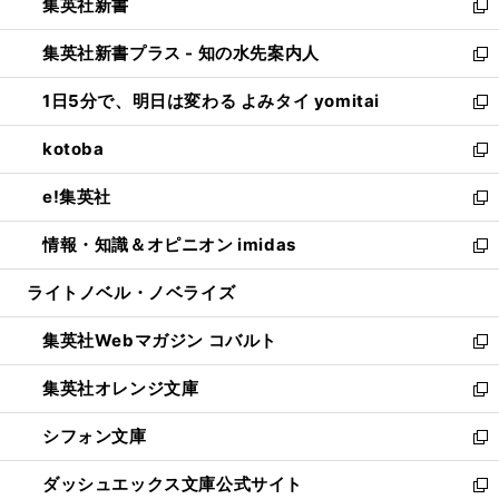
集英社新書
く
で
ィ
い
新
開
ン
ウ
し
集英社新書プラス - 知の水先案内人
く
ド
ィ
い
新
ウ
ン
ウ
し
1日5分で、明日は変わる よみタイ yomitai
で
ド
ィ
い
新
開
ウ
ン
ウ
し
kotoba
く
で
ド
ィ
い
新
開
ウ
ン
ウ
し
e!集英社
く
で
ド
ィ
い
新
開
ウ
ン
ウ
し
情報・知識＆オピニオン imidas
く
で
ド
ィ
い
新
開
ウ
ン
ウ
し
ライトノベル・ノベライズ
く
で
ド
ィ
い
開
ウ
ン
ウ
集英社Webマガジン コバルト
く
で
ド
ィ
新
開
ウ
ン
し
集英社オレンジ文庫
く
で
ド
い
新
開
ウ
ウ
し
シフォン文庫
く
で
ィ
い
新
開
ン
ウ
し
ダッシュエックス文庫公式サイト
く
ド
ィ
い
新