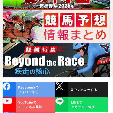
cebo
X
Facebookで
Xでフォローする
ok
フォローする
uTube
LINE
YouTubeで
LINEで
チャンネル登録
アカウント追加