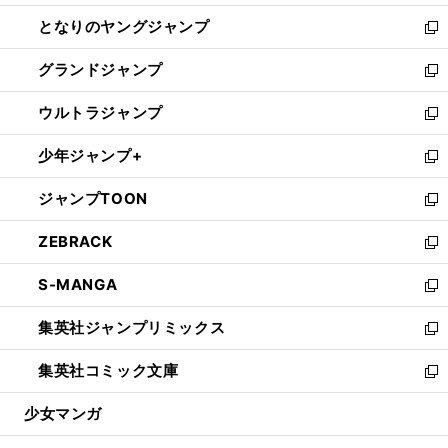
開
ン
ウ
し
となりのヤングジャンプ
く
ド
ィ
い
新
ウ
ン
ウ
し
グランドジャンプ
で
ド
ィ
い
新
開
ウ
ン
ウ
し
ウルトラジャンプ
く
で
ド
ィ
い
新
開
ウ
ン
ウ
し
少年ジャンプ+
く
で
ド
ィ
い
新
開
ウ
ン
ウ
し
ジャンプTOON
く
で
ド
ィ
い
新
開
ウ
ン
ウ
し
ZEBRACK
く
で
ド
ィ
い
新
開
ウ
ン
ウ
し
S-MANGA
く
で
ド
ィ
い
新
開
ウ
ン
ウ
し
集英社ジャンプリミックス
く
で
ド
ィ
い
新
開
ウ
ン
ウ
し
集英社コミック文庫
く
で
ド
ィ
い
新
開
ウ
ン
ウ
し
少女マンガ
く
で
ド
ィ
い
開
ウ
ン
ウ