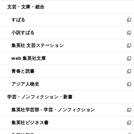
開
ウ
ン
ウ
文芸・文庫・総合
く
で
ド
ィ
開
ウ
ン
すばる
く
で
ド
新
開
ウ
し
小説すばる
く
で
い
新
開
ウ
し
集英社 文芸ステーション
く
ィ
い
新
ン
ウ
し
web 集英社文庫
ド
ィ
い
新
ウ
ン
ウ
し
青春と読書
で
ド
ィ
い
新
開
ウ
ン
ウ
し
アジア人物史
く
で
ド
ィ
い
新
開
ウ
ン
ウ
し
学芸・ノンフィクション・新書
く
で
ド
ィ
い
開
ウ
ン
ウ
集英社学芸部 - 学芸・ノンフィクション
く
で
ド
ィ
新
開
ウ
ン
し
集英社ビジネス書
く
で
ド
い
新
開
ウ
ウ
し