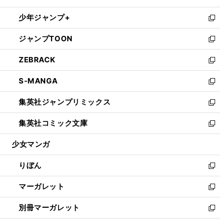
開
ウ
ン
ウ
し
少年ジャンプ+
く
で
ド
ィ
い
新
開
ウ
ン
ウ
し
ジャンプTOON
く
で
ド
ィ
い
新
開
ウ
ン
ウ
し
ZEBRACK
く
で
ド
ィ
い
新
開
ウ
ン
ウ
し
S-MANGA
く
で
ド
ィ
い
新
開
ウ
ン
ウ
し
集英社ジャンプリミックス
く
で
ド
ィ
い
新
開
ウ
ン
ウ
し
集英社コミック文庫
く
で
ド
ィ
い
新
開
ウ
ン
ウ
し
少女マンガ
く
で
ド
ィ
い
開
ウ
ン
ウ
りぼん
く
で
ド
ィ
新
開
ウ
ン
し
マーガレット
く
で
ド
い
新
開
ウ
ウ
し
別冊マーガレット
く
で
ィ
い
新
開
ン
ウ