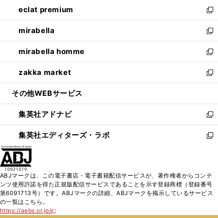
ン
ウ
し
eclat premium
く
で
ド
ィ
い
新
開
ウ
ン
ウ
し
mirabella
く
で
ド
ィ
い
新
開
ウ
ン
ウ
し
mirabella homme
く
で
ド
ィ
い
新
開
ウ
ン
ウ
し
zakka market
く
で
ド
ィ
い
新
開
ウ
ン
ウ
し
その他WEBサービス
く
で
ド
ィ
い
開
ウ
ン
ウ
集英社アドナビ
く
で
ド
ィ
新
開
ウ
ン
し
集英社エディターズ・ラボ
く
で
ド
い
新
開
ウ
ウ
し
く
で
ィ
い
開
ン
ウ
ABJマークは、この電子書店・電子書籍配信サービスが、著作権者からコンテ
く
ド
ィ
ンツ使用許諾を得た正規版配信サービスであることを示す登録商標（登録番号
ウ
ン
第6091713号）です。ABJマークの詳細、ABJマークを掲示しているサービス
で
ド
の一覧はこちら。
開
ウ
https://aebs.or.jp/
新