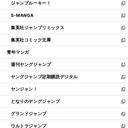
ジャンプルーキー！
く
で
ド
ィ
い
新
開
ウ
ン
ウ
し
S-MANGA
く
で
ド
ィ
い
新
開
ウ
ン
ウ
し
集英社ジャンプリミックス
く
で
ド
ィ
い
新
開
ウ
ン
ウ
し
集英社コミック文庫
く
で
ド
ィ
い
新
開
ウ
ン
ウ
し
青年マンガ
く
で
ド
ィ
い
開
ウ
ン
ウ
週刊ヤングジャンプ
く
で
ド
ィ
新
開
ウ
ン
し
ヤングジャンプ定期購読デジタル
く
で
ド
い
新
開
ウ
ウ
し
ヤンジャン！
く
で
ィ
い
新
開
ン
ウ
し
となりのヤングジャンプ
く
ド
ィ
い
新
ウ
ン
ウ
し
グランドジャンプ
で
ド
ィ
い
新
開
ウ
ン
ウ
し
ウルトラジャンプ
く
で
ド
ィ
い
新