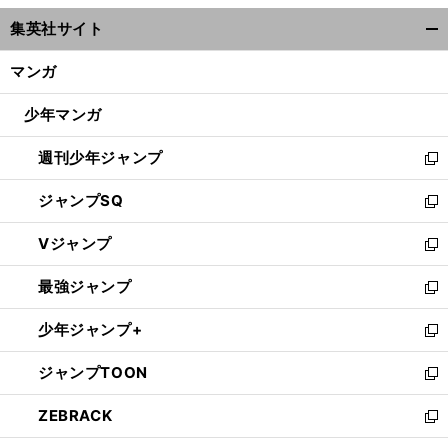
ウ
集英社サイト
ィ
開
ン
く/
マンガ
ド
閉
ウ
じ
少年マンガ
で
る
開
週刊少年ジャンプ
く
新
し
ジャンプSQ
い
新
ウ
し
Vジャンプ
ィ
い
新
ン
ウ
し
最強ジャンプ
ド
ィ
い
新
ウ
ン
ウ
し
少年ジャンプ+
で
ド
ィ
い
新
開
ウ
ン
ウ
し
ジャンプTOON
く
で
ド
ィ
い
新
開
ウ
ン
ウ
し
ZEBRACK
く
で
ド
ィ
い
新
開
ウ
ン
ウ
し