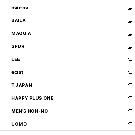
開
ウ
し
non-no
く
で
い
新
開
ウ
し
BAILA
く
ィ
い
新
ン
ウ
し
MAQUIA
ド
ィ
い
新
ウ
ン
ウ
し
SPUR
で
ド
ィ
い
新
開
ウ
ン
ウ
し
LEE
く
で
ド
ィ
い
新
開
ウ
ン
ウ
し
eclat
く
で
ド
ィ
い
新
開
ウ
ン
ウ
し
T JAPAN
く
で
ド
ィ
い
新
開
ウ
ン
ウ
し
HAPPY PLUS ONE
く
で
ド
ィ
い
新
開
ウ
ン
ウ
し
MEN'S NON-NO
く
で
ド
ィ
い
新
開
ウ
ン
ウ
し
UOMO
く
で
ド
ィ
い
新
開
ウ
ン
ウ
し