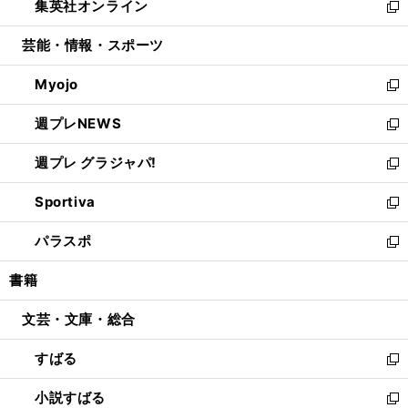
集英社オンライン
く
で
ド
ィ
い
新
開
ウ
ン
ウ
し
芸能・情報・スポーツ
く
で
ド
ィ
い
開
ウ
ン
ウ
Myojo
く
で
ド
ィ
新
開
ウ
ン
し
週プレNEWS
く
で
ド
い
新
開
ウ
ウ
し
週プレ グラジャパ!
く
で
ィ
い
新
開
ン
ウ
し
Sportiva
く
ド
ィ
い
新
ウ
ン
ウ
し
パラスポ
で
ド
ィ
い
新
開
ウ
ン
ウ
し
書籍
く
で
ド
ィ
い
開
ウ
ン
ウ
文芸・文庫・総合
く
で
ド
ィ
開
ウ
ン
すばる
く
で
ド
新
開
ウ
し
小説すばる
く
で
い
新