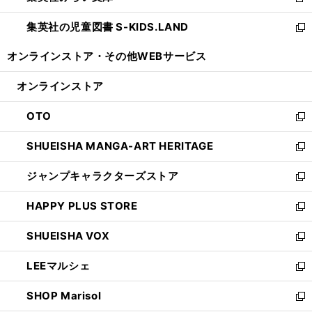
新
開
ウ
ン
し
集英社の児童図書 S-KIDS.LAND
く
で
ド
い
新
開
ウ
ウ
し
オンラインストア・
その他WEBサービス
く
で
ィ
い
開
ン
ウ
オンラインストア
く
ド
ィ
ウ
ン
OTO
で
ド
新
開
ウ
し
SHUEISHA MANGA-ART HERITAGE
く
で
い
新
開
ウ
し
ジャンプキャラクターズストア
く
ィ
い
新
ン
ウ
し
HAPPY PLUS STORE
ド
ィ
い
新
ウ
ン
ウ
し
SHUEISHA VOX
で
ド
ィ
い
新
開
ウ
ン
ウ
し
LEEマルシェ
く
で
ド
ィ
い
新
開
ウ
ン
ウ
し
SHOP Marisol
く
で
ド
ィ
い
新
開
ウ