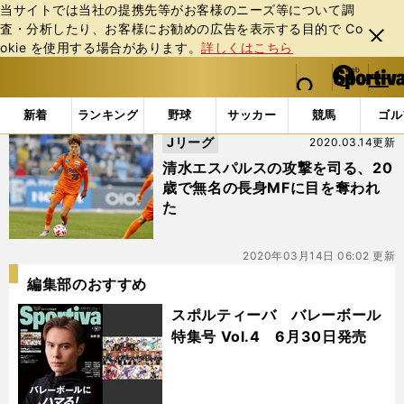
当サイトでは当社の提携先等がお客様のニーズ等について調
査・分析したり、お客様にお勧めの広告を表⽰する⽬的で Co
閉じ
okie を使⽤する場合があります。
詳しくはこちら
る
マイペ
web Sportiva (webスポルティーバ)
検索
メニュ
we
ー
「#西村恭史」の最新ニュース・ 情報
b
ジ
新着
ランキング
野球
サッカー
競馬
ゴル
ス
Jリーグ
2020.03.14更新
ポ
ル
清水エスパルスの攻撃を司る、20
テ
歳で無名の長身MFに目を奪われ
ィ
た
ー
バ
2020年03月14日 06:02 更新
編集部のおすすめ
スポルティーバ バレーボール
特集号 Vol.4 6月30日発売