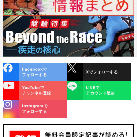
cebo
X
Facebookで
Xでフォローする
ok
フォローする
uTube
LINE
YouTubeで
LINEで
チャンネル登録
アカウント追加
stagra
Instagramで
m
フォローする