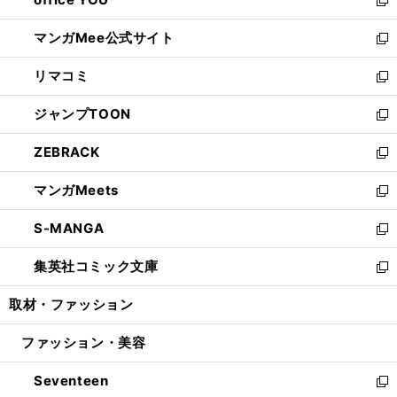
で
ィ
い
新
開
ン
ウ
し
マンガMee公式サイト
く
ド
ィ
い
新
ウ
ン
ウ
し
リマコミ
で
ド
ィ
い
新
開
ウ
ン
ウ
し
ジャンプTOON
く
で
ド
ィ
い
新
開
ウ
ン
ウ
し
ZEBRACK
く
で
ド
ィ
い
新
開
ウ
ン
ウ
し
マンガMeets
く
で
ド
ィ
い
新
開
ウ
ン
ウ
し
S-MANGA
く
で
ド
ィ
い
新
開
ウ
ン
ウ
し
集英社コミック文庫
く
で
ド
ィ
い
新
開
ウ
ン
ウ
し
取材・ファッション
く
で
ド
ィ
い
開
ウ
ン
ウ
ファッション・美容
く
で
ド
ィ
開
ウ
ン
Seventeen
く
で
ド
新