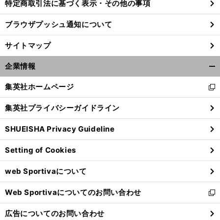
特定商取引法に基づく表示・その他の事項
ブラウザプッシュ通知について
サイトマップ
企業情報
開
く/
集英社ホームページ
新
閉
し
じ
集英社プライバシーガイドライン
い
る
ウ
SHUEISHA Privacy Guideline
ィ
ン
Setting of Cookies
ド
ウ
web Sportivaについて
で
開
Web Sportivaについてのお問い合わせ
く
新
し
広告についてのお問い合わせ
い