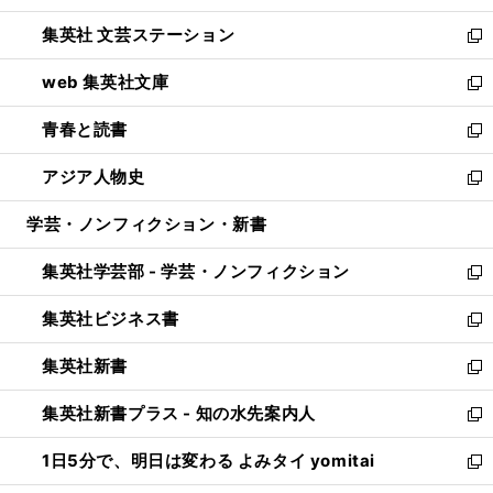
開
ウ
し
集英社 文芸ステーション
く
ィ
い
新
ン
ウ
し
web 集英社文庫
ド
ィ
い
新
ウ
ン
ウ
し
青春と読書
で
ド
ィ
い
新
開
ウ
ン
ウ
し
アジア人物史
く
で
ド
ィ
い
新
開
ウ
ン
ウ
し
学芸・ノンフィクション・新書
く
で
ド
ィ
い
開
ウ
ン
ウ
集英社学芸部 - 学芸・ノンフィクション
く
で
ド
ィ
新
開
ウ
ン
し
集英社ビジネス書
く
で
ド
い
新
開
ウ
ウ
し
集英社新書
く
で
ィ
い
新
開
ン
ウ
し
集英社新書プラス - 知の水先案内人
く
ド
ィ
い
新
ウ
ン
ウ
し
1日5分で、明日は変わる よみタイ yomitai
で
ド
ィ
い
新
開
ウ
ン
ウ
し