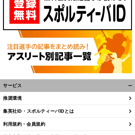
サービス
開
く/
推奨環境
閉
じ
集英社ID・スポルティーバIDとは
る
利用規約・会員規約