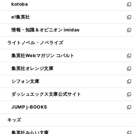
kotoba
く
で
ド
ィ
い
新
開
ウ
ン
ウ
し
e!集英社
く
で
ド
ィ
い
新
開
ウ
ン
ウ
し
情報・知識＆オピニオン imidas
く
で
ド
ィ
い
新
開
ウ
ン
ウ
し
ライトノベル・ノベライズ
く
で
ド
ィ
い
開
ウ
ン
ウ
集英社Webマガジン コバルト
く
で
ド
ィ
新
開
ウ
ン
し
集英社オレンジ文庫
く
で
ド
い
新
開
ウ
ウ
し
シフォン文庫
く
で
ィ
い
新
開
ン
ウ
し
ダッシュエックス文庫公式サイト
く
ド
ィ
い
新
ウ
ン
ウ
し
JUMP j-BOOKS
で
ド
ィ
い
新
開
ウ
ン
ウ
し
キッズ
く
で
ド
ィ
い
開
ウ
ン
ウ
集英社みらい文庫
く
で
ド
ィ