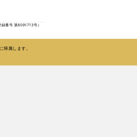
ウ
い
で
ウ
開
ィ
く
号 第6091713号）
ン
ド
ウ
で
に帰属します。
開
く