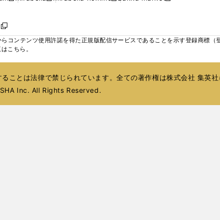
ィ
ウ
ウ
ウ
く
く
く
く
い
し
し
い
し
し
い
ン
で
で
で
ウ
い
い
ウ
い
い
ウ
ド
ボ
開
開
開
新
ィ
ウ
ウ
ィ
ウ
ウ
ィ
ウ
く
く
く
し
らコンテンツ使用許諾を得た正規版配信サービスであることを示す登録商標（登録番
ン
ィ
ィ
ン
ィ
ィ
ン
で
い
覧はこちら。
ド
ン
ン
ド
ン
ン
ド
開
ウ
ウ
ド
ド
ウ
ド
ド
ウ
く
ィ
で
ウ
ウ
で
ウ
ウ
で
ることは法律で禁じられています。全ての著作権は株式会社 集英社
ン
開
で
で
開
で
で
開
ド
HA Inc. All Rights Reserved.
く
開
開
く
開
開
く
ウ
く
く
く
く
で
開
く