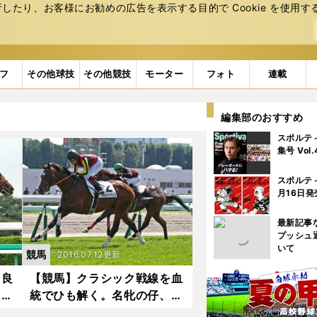
たり、お客様にお勧めの広告を表⽰する⽬的で Cookie を使⽤す
フ
その他球技
その他競技
モーター
フォト
連載
編集部のおすすめ
スポルテ
集号 Vol
スポルテ
月16日発
最新記事
プッシュ
いて
競馬
2016.07.12更新
る良
【競馬】クラシック戦線を血
たり
統でひも解く。名牝の仔、孫
に注目！