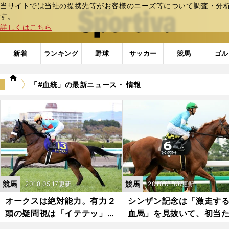
当サイトでは当社の提携先等がお客様のニーズ等について調査・分析し
web Sportiva (webスポルティーバ)
す。
詳しくはこちら
新着
ランキング
野球
サッカー
競馬
ゴル
we
「#血統」の最新ニュース・ 情報
b
ス
ポ
ル
テ
ィ
ー
バ
競馬
競馬
2018.05.17更新
2018.01.06更新
オークスは絶対能力。有力２
シンザン記念は「激走す
頭の疑問視は「イテテッ」と
血馬」を見抜いて、初当
大ケガするぞ
おめでとう！