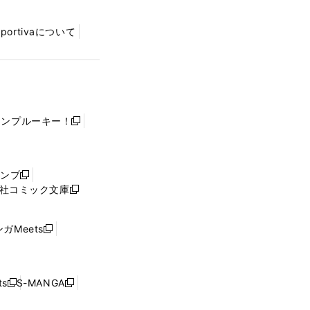
Sportivaについて
ャンプルーキー！
新
し
い
ウ
ャンプ
新
ィ
社コミック文庫
し
新
ン
い
し
ド
ウ
い
ウ
ガMeets
新
ィ
ウ
で
し
ン
ィ
開
い
ド
ン
く
ウ
ウ
ド
s
S-MANGA
新
新
ィ
で
ウ
し
し
ン
開
で