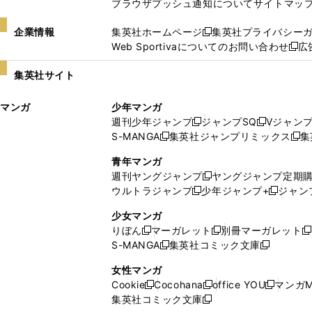
ブラウザプッシュ通知について
サイトマッ
企業情報
集英社ホームページ
集英社プライバシー
新
Web Sportivaについてのお問い合わせ
広
し
新
い
し
集英社サイト
ウ
い
ィ
ウ
マンガ
少年マンガ
ン
ィ
週刊少年ジャンプ
ジャンプSQ
Vジャン
ド
ン
新
新
S-MANGA
集英社ジャンプリミックス
集
ウ
ド
新
し
し
新
で
ウ
し
い
い
し
青年マンガ
開
で
い
ウ
ウ
い
週刊ヤングジャンプ
ヤングジャンプ定期
新
く
開
ウ
ィ
ィ
ウ
ウルトラジャンプ
少年ジャンプ+
ジャン
新
し
新
く
ィ
ン
ン
ィ
し
い
し
ン
ド
ド
ン
少女マンガ
い
ウ
い
ド
ウ
ウ
ド
りぼん
マーガレット
別冊マーガレット
新
新
新
ウ
ィ
ウ
ウ
で
で
ウ
S-MANGA
集英社コミック文庫
し
新
し
新
ィ
ン
ィ
で
開
開
で
い
し
い
し
ン
ド
ン
女性マンガ
開
く
く
開
ウ
い
ウ
い
ド
ウ
ド
Cookie
Cocohana
office YOU
マンガM
く
く
新
新
新
ィ
ウ
ィ
ウ
ウ
で
ウ
集英社コミック文庫
し
新
し
し
ン
ィ
ン
ィ
で
開
で