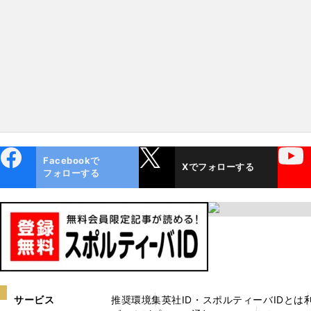
ebo
X
YouTube
Facebookで
Xでフォローする
ok
フォローする
サービス
推奨環境
集英社ID・スポルティーバIDとは