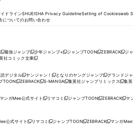
プ
ガイドライン
SHUEISHA Privacy Guideline
Setting of Cookies
web 
告についてのお問い合わせ
プ
最強ジャンプ
少年ジャンプ+
ジャンプTOON
ZEBRACK
ジ
新
新
新
新
新
英社コミック文庫
し
新
し
し
し
し
い
い
し
い
い
い
ウ
ウ
い
ウ
ウ
ウ
購読デジタル
ヤンジャン！
となりのヤングジャンプ
グランドジ
新
新
新
ィ
ィ
ウ
ィ
ィ
ィ
プTOON
ZEBRACK
S-MANGA
集英社ジャンプリミックス
集英
新
し
新
し
新
し
新
ン
ン
ィ
ン
ン
ン
し
い
し
い
し
い
し
ド
ド
ン
ド
ド
ド
い
ウ
い
ウ
い
ウ
い
ウ
ウ
ド
ウ
ウ
ウ
マンガMee公式サイト
リマコミ
ジャンプTOON
ZEBRACK
マン
新
新
新
新
ウ
ィ
ウ
ィ
ウ
ィ
ウ
で
で
ウ
で
で
で
し
し
し
し
し
ィ
ン
ィ
ン
ィ
ン
ィ
開
開
で
開
開
開
い
い
い
い
い
ン
ド
ン
ド
ン
ド
ン
く
く
開
く
く
く
ウ
ウ
ウ
ウ
ウ
ド
ウ
ド
ウ
ド
ウ
ド
ee公式サイト
リマコミ
ジャンプTOON
ZEBRACK
マンガMeet
く
新
新
新
新
ィ
ィ
ィ
ィ
ィ
ウ
で
ウ
で
ウ
で
ウ
し
し
し
し
ン
ン
ン
ン
ン
で
開
で
開
で
開
で