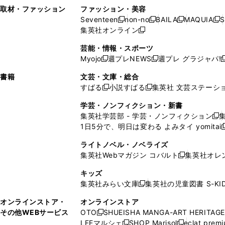
い
し
い
い
ド
ン
ド
ン
取材・ファッション
ファッション・美容
開
く
開
ウ
い
ウ
ウ
ウ
ド
ウ
ド
Seventeen
non-no
BAILA
MAQUIA
S
く
く
新
新
新
新
ィ
ウ
ィ
ィ
で
ウ
で
ウ
集英社オンライン
し
新
し
し
し
ン
ィ
ン
ン
開
で
開
で
い
し
い
い
い
ド
ン
ド
ド
芸能・情報・スポーツ
く
開
く
開
ウ
い
ウ
ウ
ウ
ウ
ド
ウ
ウ
Myojo
週プレNEWS
週プレ グラジャパ!
く
く
新
新
新
ィ
ウ
ィ
ィ
ィ
で
ウ
で
で
し
し
ン
ィ
ン
ン
ン
書籍
文芸・文庫・総合
開
で
開
開
い
い
ド
ン
ド
ド
ド
すばる
小説すばる
集英社 文芸ステーシ
く
開
く
く
新
新
ウ
ウ
ウ
ド
ウ
ウ
ウ
く
し
し
ィ
ィ
学芸・ノンフィクション・新書
で
ウ
で
で
で
い
い
ン
ン
集英社学芸部 - 学芸・ノンフィクション
開
で
開
開
開
新
ウ
ウ
ド
ド
1日5分で、明日は変わる よみタイ yomitai
く
開
く
く
く
し
新
ィ
ィ
ウ
ウ
く
い
ン
ン
ライトノベル・ノベライズ
で
で
ウ
ド
ド
集英社Webマガジン コバルト
集英社オレ
開
開
新
ィ
ウ
ウ
く
く
し
ン
キッズ
で
で
い
ド
集英社みらい文庫
集英社の児童図書 S-KID
開
開
新
ウ
ウ
く
く
し
ィ
オンラインストア・
オンラインストア
で
い
ン
その他WEBサービス
OTO
SHUEISHA MANGA-ART HERITAGE
開
新
ウ
ド
LEEマルシェ
SHOP Marisol
eclat prem
く
し
新
新