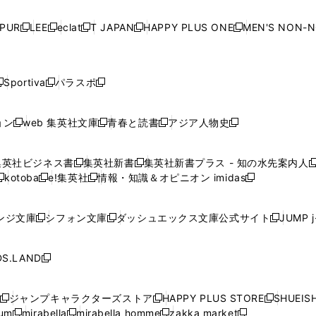
い
い
い
い
ド
ド
ド
ド
ド
開
く
開
く
開
く
開
ウ
ウ
ウ
ウ
ウ
ウ
ウ
ウ
ウ
PUR
LEE
eclat
T JAPAN
HAPPY PLUS ONE
MEN'S NON-
く
く
く
く
新
新
新
新
新
ィ
ィ
ィ
ィ
で
で
で
で
で
し
し
し
し
し
ン
ン
ン
ン
開
開
開
開
開
い
い
い
い
い
ド
ド
ド
ド
く
く
く
く
く
ウ
ウ
ウ
ウ
ウ
ウ
ウ
ウ
ウ
Sportiva
パラスポ
新
新
ィ
ィ
ィ
ィ
ィ
で
で
で
で
し
し
し
ン
ン
ン
ン
ン
開
開
開
開
い
い
い
ド
ド
ド
ド
ド
ョン
web 集英社文庫
青春と読書
アジア人物史
く
く
く
く
新
新
新
新
ウ
ウ
ウ
ウ
ウ
ウ
ウ
ウ
し
し
し
し
ィ
ィ
ィ
で
で
で
で
で
い
い
い
い
ン
ン
ン
集英社ビジネス書
集英社新書
集英社新書プラス - 知の水先案内人
開
開
開
開
開
新
新
新
ウ
ウ
ウ
ウ
ド
ド
ド
kotoba
e!集英社
情報・知識＆オピニオン imidas
く
く
く
く
く
新
し
新
し
新
ィ
ィ
ィ
ィ
ウ
ウ
ウ
し
し
い
し
い
し
ン
ン
ン
ン
で
で
で
い
い
ウ
い
ウ
い
ド
ド
ド
ド
ンジ文庫
シフォン文庫
ダッシュエックス文庫公式サイト
JUMP 
開
開
開
新
新
新
ウ
ウ
ィ
ウ
ィ
ウ
ウ
ウ
ウ
ウ
く
く
く
し
し
し
ィ
ィ
ン
ィ
ン
ィ
で
で
で
で
い
い
い
ン
ン
ド
ン
ド
ン
S.LAND
開
開
開
開
新
ウ
ウ
ウ
ド
ド
ウ
ド
ウ
ド
く
く
く
く
し
ィ
ィ
ィ
ウ
ウ
で
ウ
で
ウ
い
ン
ン
ン
ジャンプキャラクターズストア
HAPPY PLUS STORE
SHUEIS
で
で
開
で
開
で
新
新
新
ウ
ド
ド
ド
ium
mirabella
mirabella homme
zakka market
開
開
く
開
く
開
し
新
新
新
し
新
し