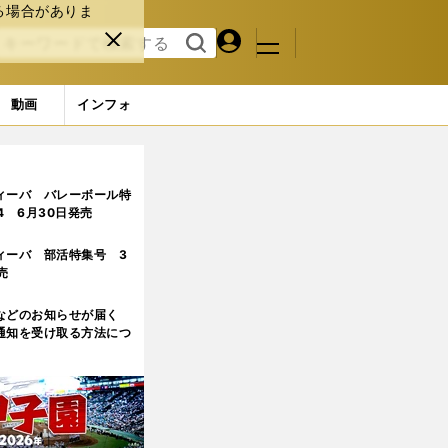
る場合がありま
マイペ
閉じ
検索
メニュ
ー
る
す
ジ
る
動画
インフォ
ィーバ バレーボール特
.4 6月30日発売
ィーバ 部活特集号 3
売
などのお知らせが届く
通知を受け取る方法につ