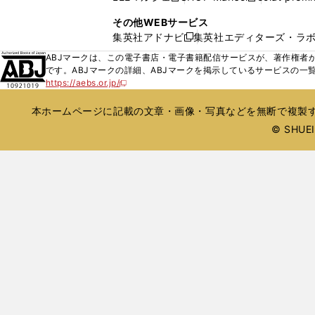
ィ
ウ
い
し
し
ン
その他WEBサービス
で
ウ
い
い
ド
集英社アドナビ
集英社エディターズ・ラ
開
新
ィ
ウ
ウ
ウ
く
し
ABJマークは、この電子書店・電子書籍配信サービスが、著作権者か
ン
ィ
ィ
で
い
です。ABJマークの詳細、ABJマークを掲示しているサービスの一
ド
ン
ン
開
https://aebs.or.jp/
ウ
新
ウ
ド
ド
く
し
ィ
で
ウ
ウ
い
本ホームページに記載の文章・画像・写真などを無断で複製す
ン
開
で
で
ウ
ド
© SHUEIS
ィ
く
開
開
ン
ウ
く
く
ド
で
ウ
開
で
開
く
く