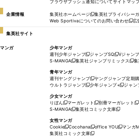
ブラウザプッシュ通知について
サイトマッ
企業情報
集英社ホームページ
集英社プライバシー
新
Web Sportivaについてのお問い合わせ
広
し
新
い
し
集英社サイト
ウ
い
ィ
ウ
マンガ
少年マンガ
ン
ィ
週刊少年ジャンプ
ジャンプSQ
Vジャン
ド
ン
新
新
S-MANGA
集英社ジャンプリミックス
集
ウ
ド
新
し
し
新
で
ウ
し
い
い
し
青年マンガ
開
で
い
ウ
ウ
い
週刊ヤングジャンプ
ヤングジャンプ定期
新
く
開
ウ
ィ
ィ
ウ
ウルトラジャンプ
少年ジャンプ+
ジャン
新
し
新
く
ィ
ン
ン
ィ
し
い
し
ン
ド
ド
ン
少女マンガ
い
ウ
い
ド
ウ
ウ
ド
りぼん
マーガレット
別冊マーガレット
新
新
新
ウ
ィ
ウ
ウ
で
で
ウ
S-MANGA
集英社コミック文庫
し
新
し
新
ィ
ン
ィ
で
開
開
で
い
し
い
し
ン
ド
ン
女性マンガ
開
く
く
開
ウ
い
ウ
い
ド
ウ
ド
Cookie
Cocohana
office YOU
マンガM
く
く
新
新
新
ィ
ウ
ィ
ウ
ウ
で
ウ
集英社コミック文庫
し
新
し
し
ン
ィ
ン
ィ
で
開
で