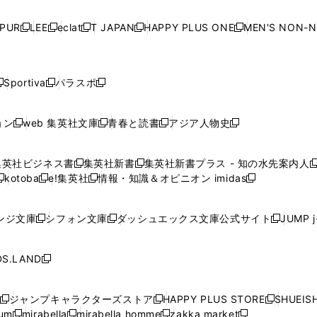
い
い
い
い
ド
ド
ド
ド
ド
開
く
開
く
開
く
開
ウ
ウ
ウ
ウ
ウ
ウ
ウ
ウ
ウ
PUR
LEE
eclat
T JAPAN
HAPPY PLUS ONE
MEN'S NON-
く
く
く
く
新
新
新
新
新
ィ
ィ
ィ
ィ
で
で
で
で
で
し
し
し
し
し
ン
ン
ン
ン
開
開
開
開
開
い
い
い
い
い
ド
ド
ド
ド
く
く
く
く
く
ウ
ウ
ウ
ウ
ウ
ウ
ウ
ウ
ウ
Sportiva
パラスポ
新
新
ィ
ィ
ィ
ィ
ィ
で
で
で
で
し
し
し
ン
ン
ン
ン
ン
開
開
開
開
い
い
い
ド
ド
ド
ド
ド
ョン
web 集英社文庫
青春と読書
アジア人物史
く
く
く
く
新
新
新
新
ウ
ウ
ウ
ウ
ウ
ウ
ウ
ウ
し
し
し
し
ィ
ィ
ィ
で
で
で
で
で
い
い
い
い
ン
ン
ン
集英社ビジネス書
集英社新書
集英社新書プラス - 知の水先案内人
開
開
開
開
開
新
新
新
ウ
ウ
ウ
ウ
ド
ド
ド
kotoba
e!集英社
情報・知識＆オピニオン imidas
く
く
く
く
く
新
し
新
し
新
ィ
ィ
ィ
ィ
ウ
ウ
ウ
し
し
い
し
い
し
ン
ン
ン
ン
で
で
で
い
い
ウ
い
ウ
い
ド
ド
ド
ド
ンジ文庫
シフォン文庫
ダッシュエックス文庫公式サイト
JUMP 
開
開
開
新
新
新
ウ
ウ
ィ
ウ
ィ
ウ
ウ
ウ
ウ
ウ
く
く
く
し
し
し
ィ
ィ
ン
ィ
ン
ィ
で
で
で
で
い
い
い
ン
ン
ド
ン
ド
ン
S.LAND
開
開
開
開
新
ウ
ウ
ウ
ド
ド
ウ
ド
ウ
ド
く
く
く
く
し
ィ
ィ
ィ
ウ
ウ
で
ウ
で
ウ
い
ン
ン
ン
ジャンプキャラクターズストア
HAPPY PLUS STORE
SHUEIS
で
で
開
で
開
で
新
新
新
ウ
ド
ド
ド
ium
mirabella
mirabella homme
zakka market
開
開
く
開
く
開
し
新
新
新
し
新
し