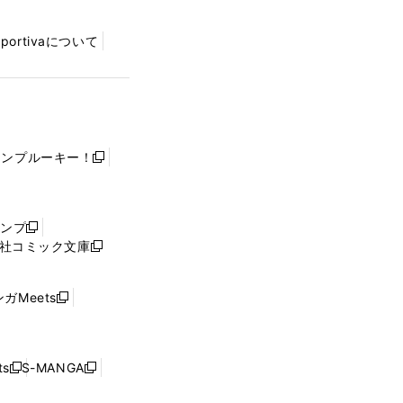
Sportivaについて
ャンプルーキー！
新
し
い
ウ
ャンプ
新
ィ
社コミック文庫
し
新
ン
い
し
ド
ウ
い
ウ
ガMeets
新
ィ
ウ
で
し
ン
ィ
開
い
ド
ン
く
ウ
ウ
ド
s
S-MANGA
新
新
ィ
で
ウ
し
し
ン
開
で