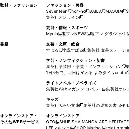
い
し
い
い
ド
ン
ド
ン
取材・ファッション
ファッション・美容
開
く
開
ウ
い
ウ
ウ
ウ
ド
ウ
ド
Seventeen
non-no
BAILA
MAQUIA
S
く
く
新
新
新
新
ィ
ウ
ィ
ィ
で
ウ
で
ウ
集英社オンライン
し
新
し
し
し
ン
ィ
ン
ン
開
で
開
で
い
し
い
い
い
ド
ン
ド
ド
芸能・情報・スポーツ
く
開
く
開
ウ
い
ウ
ウ
ウ
ウ
ド
ウ
ウ
Myojo
週プレNEWS
週プレ グラジャパ!
く
く
新
新
新
ィ
ウ
ィ
ィ
ィ
で
ウ
で
で
し
し
ン
ィ
ン
ン
ン
書籍
文芸・文庫・総合
開
で
開
開
い
い
ド
ン
ド
ド
ド
すばる
小説すばる
集英社 文芸ステーシ
く
開
く
く
新
新
ウ
ウ
ウ
ド
ウ
ウ
ウ
く
し
し
ィ
ィ
学芸・ノンフィクション・新書
で
ウ
で
で
で
い
い
ン
ン
集英社学芸部 - 学芸・ノンフィクション
開
で
開
開
開
新
ウ
ウ
ド
ド
1日5分で、明日は変わる よみタイ yomitai
く
開
く
く
く
し
新
ィ
ィ
ウ
ウ
く
い
ン
ン
ライトノベル・ノベライズ
で
で
ウ
ド
ド
集英社Webマガジン コバルト
集英社オレ
開
開
新
ィ
ウ
ウ
く
く
し
ン
キッズ
で
で
い
ド
集英社みらい文庫
集英社の児童図書 S-KID
開
開
新
ウ
ウ
く
く
し
ィ
オンラインストア・
オンラインストア
で
い
ン
その他WEBサービス
OTO
SHUEISHA MANGA-ART HERITAGE
開
新
ウ
ド
LEEマルシェ
SHOP Marisol
eclat prem
く
し
新
新