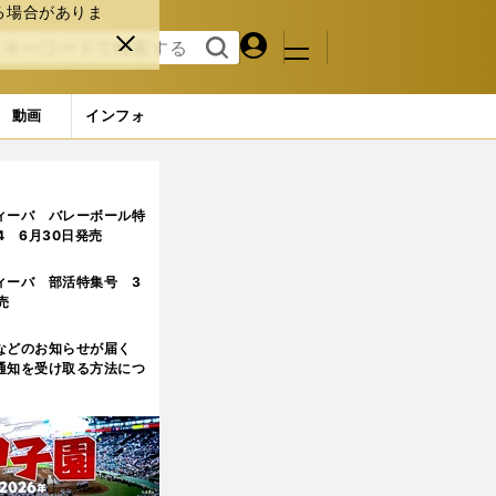
る場合がありま
マイペ
閉じ
検索
メニュ
ー
る
す
ジ
る
動画
インフォ
ィーバ バレーボール特
.4 6月30日発売
ィーバ 部活特集号 3
売
などのお知らせが届く
通知を受け取る方法につ