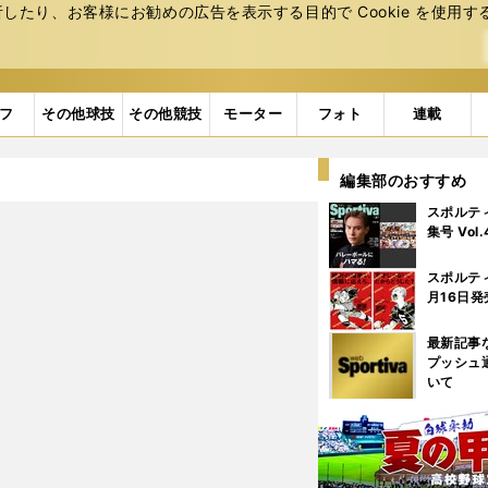
たり、お客様にお勧めの広告を表⽰する⽬的で Cookie を使⽤す
フ
その他球技
その他競技
モーター
フォト
連載
編集部のおすすめ
スポルテ
集号 Vol
スポルテ
月16日発
最新記事
プッシュ
いて