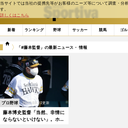
当サイトでは当社の提携先等がお客様のニーズ等について調査・分析し
web Sportiva (webスポルティーバ)
す。
詳しくはこちら
新着
ランキング
野球
サッカー
競馬
ゴル
we
「#藤本監督」の最新ニュース・ 情報
b
ス
ポ
ル
テ
ィ
ー
バ
プロ野球
2022.03.22更新
藤本博史監督「当然、非情に
ならないといけない」。ホー
クスを知り尽くす男が世代交