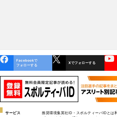
代とＶ奪回を目指す
ebo
X
YouTube
Facebookで
Xでフォローする
ok
フォローする
サービス
推奨環境
集英社ID・スポルティーバIDとは