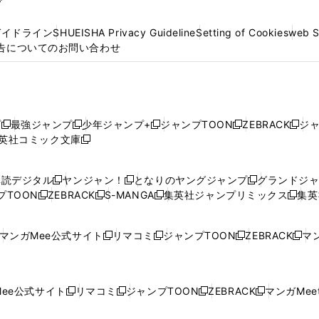
プ
ガイドライン
SHUEISHA Privacy Guideline
Setting of Cookies
web 
告についてのお問い合わせ
プ
最強ジャンプ
少年ジャンプ+
ジャンプTOON
ZEBRACK
ジ
新
新
新
新
新
英社コミック文庫
し
新
し
し
し
し
い
い
し
い
い
い
ウ
ウ
い
ウ
ウ
ウ
購読デジタル
ヤンジャン！
となりのヤングジャンプ
グランドジ
新
新
新
ィ
ィ
ウ
ィ
ィ
ィ
プTOON
ZEBRACK
S-MANGA
集英社ジャンプリミックス
集英
新
し
新
し
新
し
新
ン
ン
ィ
ン
ン
ン
し
い
し
い
し
い
し
ド
ド
ン
ド
ド
ド
い
ウ
い
ウ
い
ウ
い
ウ
ウ
ド
ウ
ウ
ウ
マンガMee公式サイト
リマコミ
ジャンプTOON
ZEBRACK
マン
新
新
新
新
ウ
ィ
ウ
ィ
ウ
ィ
ウ
で
で
ウ
で
で
で
し
し
し
し
し
ィ
ン
ィ
ン
ィ
ン
ィ
開
開
で
開
開
開
い
い
い
い
い
ン
ド
ン
ド
ン
ド
ン
く
く
開
く
く
く
ウ
ウ
ウ
ウ
ウ
ド
ウ
ド
ウ
ド
ウ
ド
ee公式サイト
リマコミ
ジャンプTOON
ZEBRACK
マンガMeet
く
新
新
新
新
ィ
ィ
ィ
ィ
ィ
ウ
で
ウ
で
ウ
で
ウ
し
し
し
し
ン
ン
ン
ン
ン
で
開
で
開
で
開
で