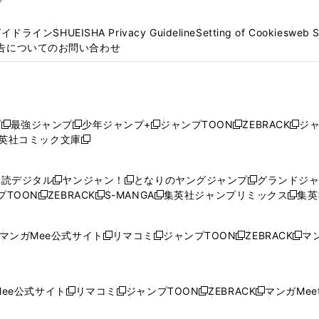
プ
ガイドライン
SHUEISHA Privacy Guideline
Setting of Cookies
web 
告についてのお問い合わせ
プ
最強ジャンプ
少年ジャンプ+
ジャンプTOON
ZEBRACK
ジ
新
新
新
新
新
英社コミック文庫
し
新
し
し
し
し
い
い
し
い
い
い
ウ
ウ
い
ウ
ウ
ウ
購読デジタル
ヤンジャン！
となりのヤングジャンプ
グランドジ
新
新
新
ィ
ィ
ウ
ィ
ィ
ィ
プTOON
ZEBRACK
S-MANGA
集英社ジャンプリミックス
集英
新
し
新
し
新
し
新
ン
ン
ィ
ン
ン
ン
し
い
し
い
し
い
し
ド
ド
ン
ド
ド
ド
い
ウ
い
ウ
い
ウ
い
ウ
ウ
ド
ウ
ウ
ウ
マンガMee公式サイト
リマコミ
ジャンプTOON
ZEBRACK
マン
新
新
新
新
ウ
ィ
ウ
ィ
ウ
ィ
ウ
で
で
ウ
で
で
で
し
し
し
し
し
ィ
ン
ィ
ン
ィ
ン
ィ
開
開
で
開
開
開
い
い
い
い
い
ン
ド
ン
ド
ン
ド
ン
く
く
開
く
く
く
ウ
ウ
ウ
ウ
ウ
ド
ウ
ド
ウ
ド
ウ
ド
ee公式サイト
リマコミ
ジャンプTOON
ZEBRACK
マンガMeet
く
新
新
新
新
ィ
ィ
ィ
ィ
ィ
ウ
で
ウ
で
ウ
で
ウ
し
し
し
し
ン
ン
ン
ン
ン
で
開
で
開
で
開
で