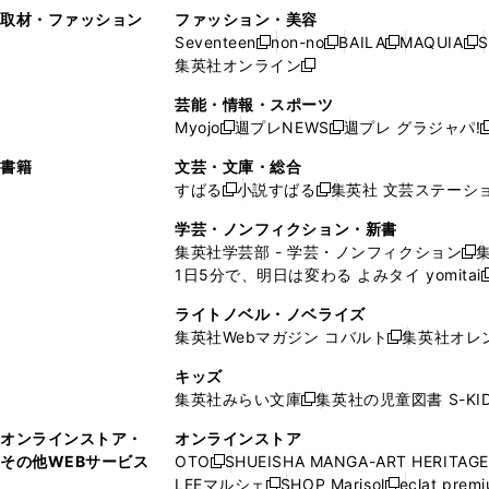
い
し
い
い
ド
ン
ド
ン
取材・ファッション
ファッション・美容
開
く
開
ウ
い
ウ
ウ
ウ
ド
ウ
ド
Seventeen
non-no
BAILA
MAQUIA
S
く
く
新
新
新
新
ィ
ウ
ィ
ィ
で
ウ
で
ウ
集英社オンライン
し
新
し
し
し
ン
ィ
ン
ン
開
で
開
で
い
し
い
い
い
ド
ン
ド
ド
芸能・情報・スポーツ
く
開
く
開
ウ
い
ウ
ウ
ウ
ウ
ド
ウ
ウ
Myojo
週プレNEWS
週プレ グラジャパ!
く
く
新
新
新
ィ
ウ
ィ
ィ
ィ
で
ウ
で
で
し
し
ン
ィ
ン
ン
ン
書籍
文芸・文庫・総合
開
で
開
開
い
い
ド
ン
ド
ド
ド
すばる
小説すばる
集英社 文芸ステーシ
く
開
く
く
新
新
ウ
ウ
ウ
ド
ウ
ウ
ウ
く
し
し
ィ
ィ
学芸・ノンフィクション・新書
で
ウ
で
で
で
い
い
ン
ン
集英社学芸部 - 学芸・ノンフィクション
開
で
開
開
開
新
ウ
ウ
ド
ド
1日5分で、明日は変わる よみタイ yomitai
く
開
く
く
く
し
新
ィ
ィ
ウ
ウ
く
い
ン
ン
ライトノベル・ノベライズ
で
で
ウ
ド
ド
集英社Webマガジン コバルト
集英社オレ
開
開
新
ィ
ウ
ウ
く
く
し
ン
キッズ
で
で
い
ド
集英社みらい文庫
集英社の児童図書 S-KID
開
開
新
ウ
ウ
く
く
し
ィ
オンラインストア・
オンラインストア
で
い
ン
その他WEBサービス
OTO
SHUEISHA MANGA-ART HERITAGE
開
新
ウ
ド
LEEマルシェ
SHOP Marisol
eclat prem
く
し
新
新