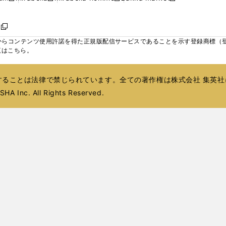
ィ
ウ
ウ
ウ
く
く
く
く
い
し
し
い
し
し
い
ン
で
で
で
ウ
い
い
ウ
い
い
ウ
ド
ボ
開
開
開
新
ィ
ウ
ウ
ィ
ウ
ウ
ィ
ウ
く
く
く
し
らコンテンツ使用許諾を得た正規版配信サービスであることを示す登録商標（登録番
ン
ィ
ィ
ン
ィ
ィ
ン
で
い
覧はこちら。
ド
ン
ン
ド
ン
ン
ド
開
ウ
ウ
ド
ド
ウ
ド
ド
ウ
く
ィ
で
ウ
ウ
で
ウ
ウ
で
ることは法律で禁じられています。全ての著作権は株式会社 集英社
ン
開
で
で
開
で
で
開
ド
HA Inc. All Rights Reserved.
く
開
開
く
開
開
く
ウ
く
く
く
く
で
開
く