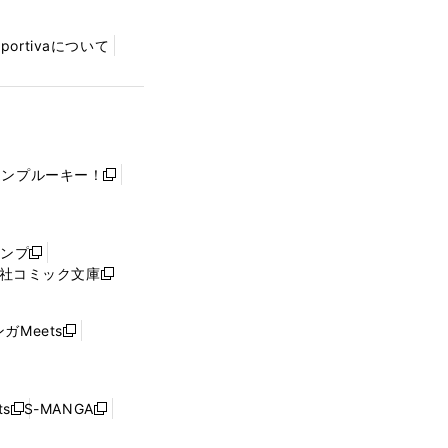
Sportivaについて
ャンプルーキー！
新
し
い
ウ
ャンプ
新
ィ
社コミック文庫
し
新
ン
い
し
ド
ウ
い
ウ
ガMeets
新
ィ
ウ
で
し
ン
ィ
開
い
ド
ン
く
ウ
ウ
ド
s
S-MANGA
新
新
ィ
で
ウ
し
し
ン
開
で