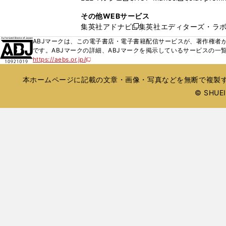
ィ
ウ
い
し
し
ン
その他WEBサービス
で
ウ
い
い
ド
集英社アドナビ
集英社エディターズ・ラ
開
新
ィ
ウ
ウ
ウ
く
し
ABJマークは、この電子書店・電子書籍配信サービスが、著作権者か
ン
ィ
ィ
で
い
です。ABJマークの詳細、ABJマークを掲示しているサービスの一
ド
ン
ン
開
https://aebs.or.jp/
ウ
新
ウ
ド
ド
く
し
ィ
で
ウ
ウ
い
本ホームページに記載の文章・画像・写真などを無断で複製す
ン
開
で
で
ウ
ド
© SHUEIS
ィ
く
開
開
ン
ウ
く
く
ド
で
ウ
開
で
開
く
く