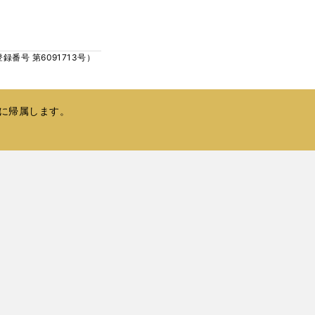
ウ
い
で
ウ
開
ィ
く
号 第6091713号）
ン
ド
ウ
で
に帰属します。
開
く