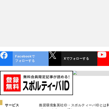
ebo
X
YouTube
Facebookで
Xでフォローする
ok
フォローする
サービス
推奨環境
集英社ID・スポルティーバIDとは