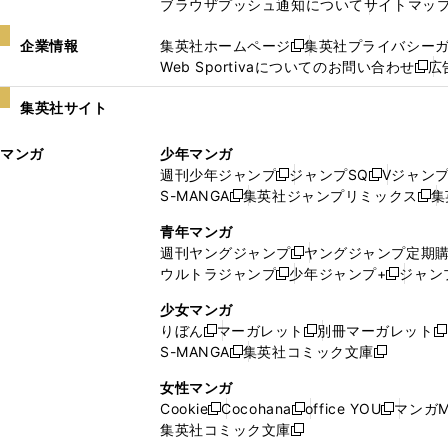
ブラウザプッシュ通知について
サイトマッ
企業情報
集英社ホームページ
集英社プライバシー
新
Web Sportivaについてのお問い合わせ
広
し
新
い
し
集英社サイト
ウ
い
ィ
ウ
マンガ
少年マンガ
ン
ィ
週刊少年ジャンプ
ジャンプSQ
Vジャン
ド
ン
新
新
S-MANGA
集英社ジャンプリミックス
集
ウ
ド
新
し
し
新
で
ウ
し
い
い
し
青年マンガ
開
で
い
ウ
ウ
い
週刊ヤングジャンプ
ヤングジャンプ定期
新
く
開
ウ
ィ
ィ
ウ
ウルトラジャンプ
少年ジャンプ+
ジャン
新
し
新
く
ィ
ン
ン
ィ
し
い
し
ン
ド
ド
ン
少女マンガ
い
ウ
い
ド
ウ
ウ
ド
りぼん
マーガレット
別冊マーガレット
新
新
新
ウ
ィ
ウ
ウ
で
で
ウ
S-MANGA
集英社コミック文庫
し
新
し
新
ィ
ン
ィ
で
開
開
で
い
し
い
し
ン
ド
ン
女性マンガ
開
く
く
開
ウ
い
ウ
い
ド
ウ
ド
Cookie
Cocohana
office YOU
マンガM
く
く
新
新
新
ィ
ウ
ィ
ウ
ウ
で
ウ
集英社コミック文庫
し
新
し
し
ン
ィ
ン
ィ
で
開
で