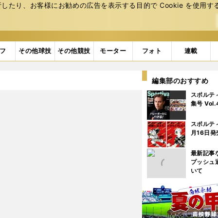
たり、お客様にお勧めの広告を表⽰する⽬的で Cookie を使⽤す
フ
その他球技
その他競技
モーター
フォト
連載
編集部のおすすめ
スポルテ
集号 Vol
スポルテ
月16日発
最新記事
プッシュ
いて