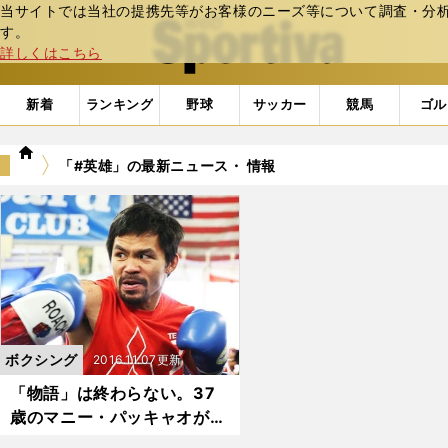
当サイトでは当社の提携先等がお客様のニーズ等について調査・分析し
web Sportiva (webスポルティーバ)
す。
詳しくはこちら
新着
ランキング
野球
サッカー
競馬
ゴル
we
「#英雄」の最新ニュース・ 情報
b
ス
ポ
ル
テ
ィ
ー
バ
ボクシング
2016.11.07更新
「物語」は終わらない。37
歳のマニー・パッキャオが復
帰を決めた理由