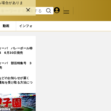
る場合がありま
マイペ
閉じ
検索
メニュ
ー
る
す
ジ
る
動画
インフォ
ィーバ バレーボール特
.4 6月30日発売
ィーバ 部活特集号 3
売
などのお知らせが届く
通知を受け取る方法につ