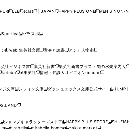
い
い
い
い
ド
ド
ド
ド
ド
開
く
開
く
開
く
開
ウ
ウ
ウ
ウ
ウ
ウ
ウ
ウ
ウ
PUR
LEE
eclat
T JAPAN
HAPPY PLUS ONE
MEN'S NON-
く
く
く
く
新
新
新
新
新
ィ
ィ
ィ
ィ
で
で
で
で
で
し
し
し
し
し
ン
ン
ン
ン
開
開
開
開
開
い
い
い
い
い
ド
ド
ド
ド
く
く
く
く
く
ウ
ウ
ウ
ウ
ウ
ウ
ウ
ウ
ウ
Sportiva
パラスポ
新
新
ィ
ィ
ィ
ィ
ィ
で
で
で
で
し
し
し
ン
ン
ン
ン
ン
開
開
開
開
い
い
い
ド
ド
ド
ド
ド
ョン
web 集英社文庫
青春と読書
アジア人物史
く
く
く
く
新
新
新
新
ウ
ウ
ウ
ウ
ウ
ウ
ウ
ウ
し
し
し
し
ィ
ィ
ィ
で
で
で
で
で
い
い
い
い
ン
ン
ン
集英社ビジネス書
集英社新書
集英社新書プラス - 知の水先案内人
開
開
開
開
開
新
新
新
ウ
ウ
ウ
ウ
ド
ド
ド
kotoba
e!集英社
情報・知識＆オピニオン imidas
く
く
く
く
く
新
し
新
し
新
ィ
ィ
ィ
ィ
ウ
ウ
ウ
し
し
い
し
い
し
ン
ン
ン
ン
で
で
で
い
い
ウ
い
ウ
い
ド
ド
ド
ド
ンジ文庫
シフォン文庫
ダッシュエックス文庫公式サイト
JUMP 
開
開
開
新
新
新
ウ
ウ
ィ
ウ
ィ
ウ
ウ
ウ
ウ
ウ
く
く
く
し
し
し
ィ
ィ
ン
ィ
ン
ィ
で
で
で
で
い
い
い
ン
ン
ド
ン
ド
ン
S.LAND
開
開
開
開
新
ウ
ウ
ウ
ド
ド
ウ
ド
ウ
ド
く
く
く
く
し
ィ
ィ
ィ
ウ
ウ
で
ウ
で
ウ
い
ン
ン
ン
ジャンプキャラクターズストア
HAPPY PLUS STORE
SHUEIS
で
で
開
で
開
で
新
新
新
ウ
ド
ド
ド
ium
mirabella
mirabella homme
zakka market
開
開
く
開
く
開
し
新
新
新
し
新
し