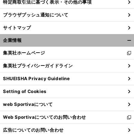
特定商取引法に基づく表示・その他の事項
ブラウザプッシュ通知について
サイトマップ
企業情報
開
く/
集英社ホームページ
新
閉
し
じ
集英社プライバシーガイドライン
い
る
ウ
SHUEISHA Privacy Guideline
ィ
ン
Setting of Cookies
ド
ウ
web Sportivaについて
で
開
Web Sportivaについてのお問い合わせ
く
新
し
広告についてのお問い合わせ
い