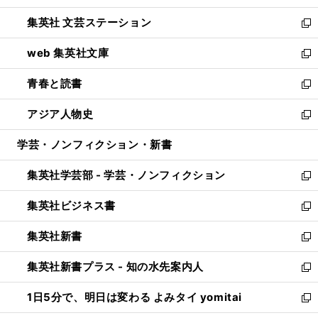
開
ウ
し
集英社 文芸ステーション
く
ィ
い
新
ン
ウ
し
web 集英社文庫
ド
ィ
い
新
ウ
ン
ウ
し
青春と読書
で
ド
ィ
い
新
開
ウ
ン
ウ
し
アジア人物史
く
で
ド
ィ
い
新
開
ウ
ン
ウ
し
学芸・ノンフィクション・新書
く
で
ド
ィ
い
開
ウ
ン
ウ
集英社学芸部 - 学芸・ノンフィクション
く
で
ド
ィ
新
開
ウ
ン
し
集英社ビジネス書
く
で
ド
い
新
開
ウ
ウ
し
集英社新書
く
で
ィ
い
新
開
ン
ウ
し
集英社新書プラス - 知の水先案内人
く
ド
ィ
い
新
ウ
ン
ウ
し
1日5分で、明日は変わる よみタイ yomitai
で
ド
ィ
い
新
開
ウ
ン
ウ
し