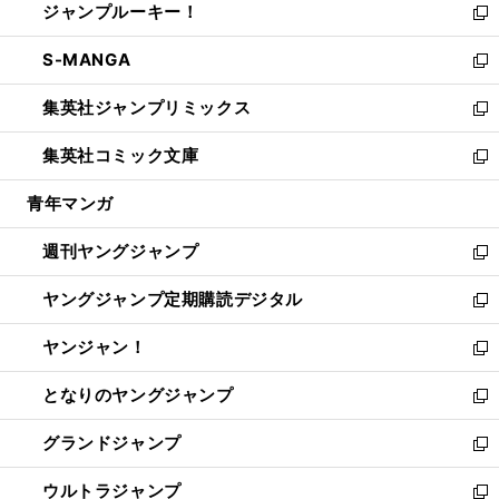
ジャンプルーキー！
く
で
ド
ィ
い
新
開
ウ
ン
ウ
し
S-MANGA
く
で
ド
ィ
い
新
開
ウ
ン
ウ
し
集英社ジャンプリミックス
く
で
ド
ィ
い
新
開
ウ
ン
ウ
し
集英社コミック文庫
く
で
ド
ィ
い
新
開
ウ
ン
ウ
し
青年マンガ
く
で
ド
ィ
い
開
ウ
ン
ウ
週刊ヤングジャンプ
く
で
ド
ィ
新
開
ウ
ン
し
ヤングジャンプ定期購読デジタル
く
で
ド
い
新
開
ウ
ウ
し
ヤンジャン！
く
で
ィ
い
新
開
ン
ウ
し
となりのヤングジャンプ
く
ド
ィ
い
新
ウ
ン
ウ
し
グランドジャンプ
で
ド
ィ
い
新
開
ウ
ン
ウ
し
ウルトラジャンプ
く
で
ド
ィ
い
新