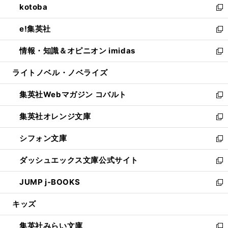
kotoba
く
で
ド
ィ
い
新
開
ウ
ン
ウ
し
e!集英社
く
で
ド
ィ
い
新
開
ウ
ン
ウ
し
情報・知識＆オピニオン imidas
く
で
ド
ィ
い
新
開
ウ
ン
ウ
し
ライトノベル・ノベライズ
く
で
ド
ィ
い
開
ウ
ン
ウ
集英社Webマガジン コバルト
く
で
ド
ィ
新
開
ウ
ン
し
集英社オレンジ文庫
く
で
ド
い
新
開
ウ
ウ
し
シフォン文庫
く
で
ィ
い
新
開
ン
ウ
し
ダッシュエックス文庫公式サイト
く
ド
ィ
い
新
ウ
ン
ウ
し
JUMP j-BOOKS
で
ド
ィ
い
新
開
ウ
ン
ウ
し
キッズ
く
で
ド
ィ
い
開
ウ
ン
ウ
集英社みらい文庫
く
で
ド
ィ