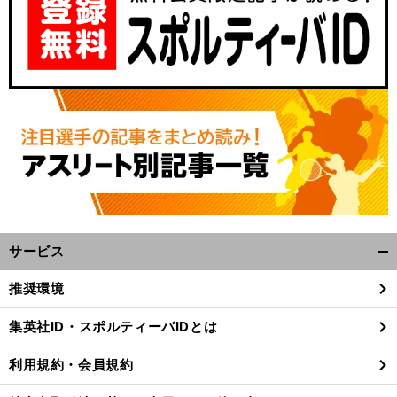
サービス
開
く/
推奨環境
閉
じ
集英社ID・スポルティーバIDとは
る
利用規約・会員規約