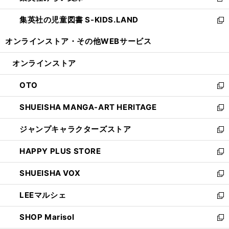
新
開
ウ
ン
し
集英社の児童図書 S-KIDS.LAND
く
で
ド
い
新
開
ウ
ウ
し
オンラインストア・
その他WEBサービス
く
で
ィ
い
開
ン
ウ
オンラインストア
く
ド
ィ
ウ
ン
OTO
で
ド
新
開
ウ
し
SHUEISHA MANGA-ART HERITAGE
く
で
い
新
開
ウ
し
ジャンプキャラクターズストア
く
ィ
い
新
ン
ウ
し
HAPPY PLUS STORE
ド
ィ
い
新
ウ
ン
ウ
し
SHUEISHA VOX
で
ド
ィ
い
新
開
ウ
ン
ウ
し
LEEマルシェ
く
で
ド
ィ
い
新
開
ウ
ン
ウ
し
SHOP Marisol
く
で
ド
ィ
い
新
開
ウ