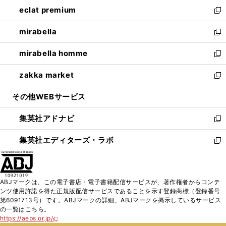
ン
ウ
し
eclat premium
く
で
ド
ィ
い
新
開
ウ
ン
ウ
し
mirabella
く
で
ド
ィ
い
新
開
ウ
ン
ウ
し
mirabella homme
く
で
ド
ィ
い
新
開
ウ
ン
ウ
し
zakka market
く
で
ド
ィ
い
新
開
ウ
ン
ウ
し
その他WEBサービス
く
で
ド
ィ
い
開
ウ
ン
ウ
集英社アドナビ
く
で
ド
ィ
新
開
ウ
ン
し
集英社エディターズ・ラボ
く
で
ド
い
新
開
ウ
ウ
し
く
で
ィ
い
開
ン
ウ
ABJマークは、この電子書店・電子書籍配信サービスが、著作権者からコンテ
く
ド
ィ
ンツ使用許諾を得た正規版配信サービスであることを示す登録商標（登録番号
ウ
ン
第6091713号）です。ABJマークの詳細、ABJマークを掲示しているサービス
で
ド
の一覧はこちら。
開
ウ
https://aebs.or.jp/
新