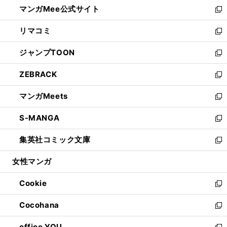
し
マンガMee公式サイト
く
ド
ィ
い
新
ウ
ン
ウ
し
リマコミ
で
ド
ィ
い
新
開
ウ
ン
ウ
し
ジャンプTOON
く
で
ド
ィ
い
新
開
ウ
ン
ウ
し
ZEBRACK
く
で
ド
ィ
い
新
開
ウ
ン
ウ
し
マンガMeets
く
で
ド
ィ
い
新
開
ウ
ン
ウ
し
S-MANGA
く
で
ド
ィ
い
新
開
ウ
ン
ウ
し
集英社コミック文庫
く
で
ド
ィ
い
新
開
ウ
ン
ウ
し
女性マンガ
く
で
ド
ィ
い
開
ウ
ン
ウ
Cookie
く
で
ド
ィ
新
開
ウ
ン
し
Cocohana
く
で
ド
い
新
開
ウ
ウ
し
office YOU
く