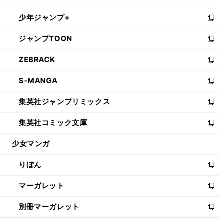
開
ウ
ン
ウ
し
少年ジャンプ+
く
で
ド
ィ
い
新
開
ウ
ン
ウ
し
ジャンプTOON
く
で
ド
ィ
い
新
開
ウ
ン
ウ
し
ZEBRACK
く
で
ド
ィ
い
新
開
ウ
ン
ウ
し
S-MANGA
く
で
ド
ィ
い
新
開
ウ
ン
ウ
し
集英社ジャンプリミックス
く
で
ド
ィ
い
新
開
ウ
ン
ウ
し
集英社コミック文庫
く
で
ド
ィ
い
新
開
ウ
ン
ウ
し
少女マンガ
く
で
ド
ィ
い
開
ウ
ン
ウ
りぼん
く
で
ド
ィ
新
開
ウ
ン
し
マーガレット
く
で
ド
い
新
開
ウ
ウ
し
別冊マーガレット
く
で
ィ
い
新
開
ン
ウ