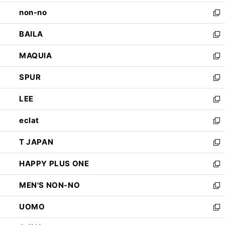
開
ウ
し
non-no
く
で
い
新
開
ウ
し
BAILA
く
ィ
い
新
ン
ウ
し
MAQUIA
ド
ィ
い
新
ウ
ン
ウ
し
SPUR
で
ド
ィ
い
新
開
ウ
ン
ウ
し
LEE
く
で
ド
ィ
い
新
開
ウ
ン
ウ
し
eclat
く
で
ド
ィ
い
新
開
ウ
ン
ウ
し
T JAPAN
く
で
ド
ィ
い
新
開
ウ
ン
ウ
し
HAPPY PLUS ONE
く
で
ド
ィ
い
新
開
ウ
ン
ウ
し
MEN'S NON-NO
く
で
ド
ィ
い
新
開
ウ
ン
ウ
し
UOMO
く
で
ド
ィ
い
新
開
ウ
ン
ウ
し