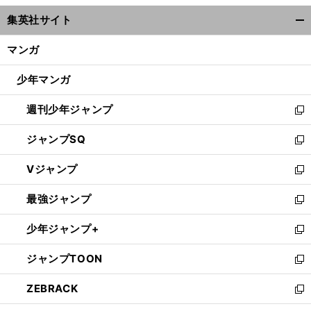
ウ
集英社サイト
ィ
開
ン
く/
マンガ
ド
閉
ウ
じ
少年マンガ
で
る
開
週刊少年ジャンプ
く
新
し
ジャンプSQ
い
新
ウ
し
Vジャンプ
ィ
い
新
ン
ウ
し
最強ジャンプ
ド
ィ
い
新
ウ
ン
ウ
し
少年ジャンプ+
で
ド
ィ
い
新
開
ウ
ン
ウ
し
ジャンプTOON
く
で
ド
ィ
い
新
開
ウ
ン
ウ
し
ZEBRACK
く
で
ド
ィ
い
新
開
ウ
ン
ウ
し