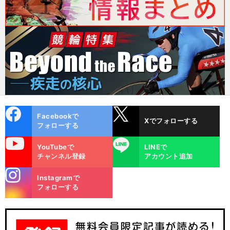
cebo
X
Facebookで
Xでフォローする
ok
フォローする
uTube
LINE
YouTubeで
LINEで
チャンネル登録
アカウント追加
stagra
Instagramで
m
フォローする