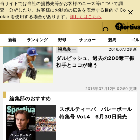
当サイトでは当社の提携先等がお客様のニーズ等について調
査・分析したり、お客様にお勧めの広告を表⽰する⽬的で Co
閉じ
okie を使⽤する場合があります。
詳しくはこちら
る
マイペ
web Sportiva (webスポルティーバ)
検索
メニュ
we
ー
「#自己最多」の最新ニュース・ 情報
b
ジ
新着
ランキング
野球
サッカー
競馬
ゴル
ス
福島良一
2016.07.12更新
ポ
ル
ダルビッシュ、過去の200奪三振
テ
投手とココが違う
ィ
ー
バ
2016年07月12日 02:50 更新
編集部のおすすめ
スポルティーバ バレーボール
特集号 Vol.4 6月30日発売