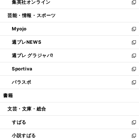
集英社オンライン
く
で
ド
ィ
い
新
開
ウ
ン
ウ
し
芸能・情報・スポーツ
く
で
ド
ィ
い
開
ウ
ン
ウ
Myojo
く
で
ド
ィ
新
開
ウ
ン
し
週プレNEWS
く
で
ド
い
新
開
ウ
ウ
し
週プレ グラジャパ!
く
で
ィ
い
新
開
ン
ウ
し
Sportiva
く
ド
ィ
い
新
ウ
ン
ウ
し
パラスポ
で
ド
ィ
い
新
開
ウ
ン
ウ
し
書籍
く
で
ド
ィ
い
開
ウ
ン
ウ
文芸・文庫・総合
く
で
ド
ィ
開
ウ
ン
すばる
く
で
ド
新
開
ウ
し
小説すばる
く
で
い
新