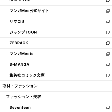
で
ィ
い
新
開
ン
ウ
し
マンガMee公式サイト
く
ド
ィ
い
新
ウ
ン
ウ
し
リマコミ
で
ド
ィ
い
新
開
ウ
ン
ウ
し
ジャンプTOON
く
で
ド
ィ
い
新
開
ウ
ン
ウ
し
ZEBRACK
く
で
ド
ィ
い
新
開
ウ
ン
ウ
し
マンガMeets
く
で
ド
ィ
い
新
開
ウ
ン
ウ
し
S-MANGA
く
で
ド
ィ
い
新
開
ウ
ン
ウ
し
集英社コミック文庫
く
で
ド
ィ
い
新
開
ウ
ン
ウ
し
取材・ファッション
く
で
ド
ィ
い
開
ウ
ン
ウ
ファッション・美容
く
で
ド
ィ
開
ウ
ン
Seventeen
く
で
ド
新