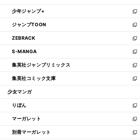
開
ウ
ン
ウ
し
少年ジャンプ+
く
で
ド
ィ
い
新
開
ウ
ン
ウ
し
ジャンプTOON
く
で
ド
ィ
い
新
開
ウ
ン
ウ
し
ZEBRACK
く
で
ド
ィ
い
新
開
ウ
ン
ウ
し
S-MANGA
く
で
ド
ィ
い
新
開
ウ
ン
ウ
し
集英社ジャンプリミックス
く
で
ド
ィ
い
新
開
ウ
ン
ウ
し
集英社コミック文庫
く
で
ド
ィ
い
新
開
ウ
ン
ウ
し
少女マンガ
く
で
ド
ィ
い
開
ウ
ン
ウ
りぼん
く
で
ド
ィ
新
開
ウ
ン
し
マーガレット
く
で
ド
い
新
開
ウ
ウ
し
別冊マーガレット
く
で
ィ
い
新
開
ン
ウ