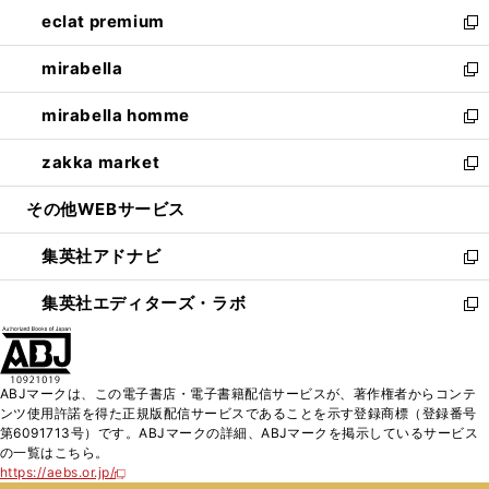
ン
ウ
し
eclat premium
く
で
ド
ィ
い
新
開
ウ
ン
ウ
し
mirabella
く
で
ド
ィ
い
新
開
ウ
ン
ウ
し
mirabella homme
く
で
ド
ィ
い
新
開
ウ
ン
ウ
し
zakka market
く
で
ド
ィ
い
新
開
ウ
ン
ウ
し
その他WEBサービス
く
で
ド
ィ
い
開
ウ
ン
ウ
集英社アドナビ
く
で
ド
ィ
新
開
ウ
ン
し
集英社エディターズ・ラボ
く
で
ド
い
新
開
ウ
ウ
し
く
で
ィ
い
開
ン
ウ
ABJマークは、この電子書店・電子書籍配信サービスが、著作権者からコンテ
く
ド
ィ
ンツ使用許諾を得た正規版配信サービスであることを示す登録商標（登録番号
ウ
ン
第6091713号）です。ABJマークの詳細、ABJマークを掲示しているサービス
で
ド
の一覧はこちら。
開
ウ
https://aebs.or.jp/
新