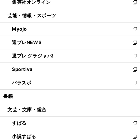
集英社オンライン
く
で
ド
ィ
い
新
開
ウ
ン
ウ
し
芸能・情報・スポーツ
く
で
ド
ィ
い
開
ウ
ン
ウ
Myojo
く
で
ド
ィ
新
開
ウ
ン
し
週プレNEWS
く
で
ド
い
新
開
ウ
ウ
し
週プレ グラジャパ!
く
で
ィ
い
新
開
ン
ウ
し
Sportiva
く
ド
ィ
い
新
ウ
ン
ウ
し
パラスポ
で
ド
ィ
い
新
開
ウ
ン
ウ
し
書籍
く
で
ド
ィ
い
開
ウ
ン
ウ
文芸・文庫・総合
く
で
ド
ィ
開
ウ
ン
すばる
く
で
ド
新
開
ウ
し
小説すばる
く
で
い
新