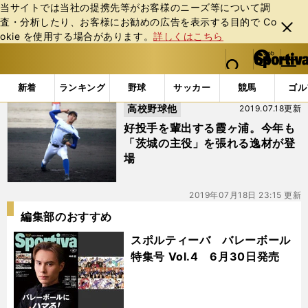
当サイトでは当社の提携先等がお客様のニーズ等について調
査・分析したり、お客様にお勧めの広告を表⽰する⽬的で Co
閉じ
okie を使⽤する場合があります。
詳しくはこちら
る
マイペ
web Sportiva (webスポルティーバ)
検索
メニュ
we
ー
「#筑西田宮ボーイズ」の最新ニュース・ 情報
b
ジ
新着
ランキング
野球
サッカー
競馬
ゴル
ス
高校野球他
2019.07.18更新
ポ
ル
好投手を輩出する霞ヶ浦。今年も
テ
「茨城の主役」を張れる逸材が登
ィ
場
ー
バ
2019年07月18日 23:15 更新
編集部のおすすめ
スポルティーバ バレーボール
特集号 Vol.4 6月30日発売