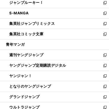
ジャンプルーキー！
く
で
ド
ィ
い
新
開
ウ
ン
ウ
し
S-MANGA
く
で
ド
ィ
い
新
開
ウ
ン
ウ
し
集英社ジャンプリミックス
く
で
ド
ィ
い
新
開
ウ
ン
ウ
し
集英社コミック文庫
く
で
ド
ィ
い
新
開
ウ
ン
ウ
し
青年マンガ
く
で
ド
ィ
い
開
ウ
ン
ウ
週刊ヤングジャンプ
く
で
ド
ィ
新
開
ウ
ン
し
ヤングジャンプ定期購読デジタル
く
で
ド
い
新
開
ウ
ウ
し
ヤンジャン！
く
で
ィ
い
新
開
ン
ウ
し
となりのヤングジャンプ
く
ド
ィ
い
新
ウ
ン
ウ
し
グランドジャンプ
で
ド
ィ
い
新
開
ウ
ン
ウ
し
ウルトラジャンプ
く
で
ド
ィ
い
新