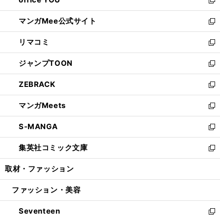
で
ィ
い
新
開
ン
ウ
し
マンガMee公式サイト
く
ド
ィ
い
新
ウ
ン
ウ
し
リマコミ
で
ド
ィ
い
新
開
ウ
ン
ウ
し
ジャンプTOON
く
で
ド
ィ
い
新
開
ウ
ン
ウ
し
ZEBRACK
く
で
ド
ィ
い
新
開
ウ
ン
ウ
し
マンガMeets
く
で
ド
ィ
い
新
開
ウ
ン
ウ
し
S-MANGA
く
で
ド
ィ
い
新
開
ウ
ン
ウ
し
集英社コミック文庫
く
で
ド
ィ
い
新
開
ウ
ン
ウ
し
取材・ファッション
く
で
ド
ィ
い
開
ウ
ン
ウ
ファッション・美容
く
で
ド
ィ
開
ウ
ン
Seventeen
く
で
ド
新