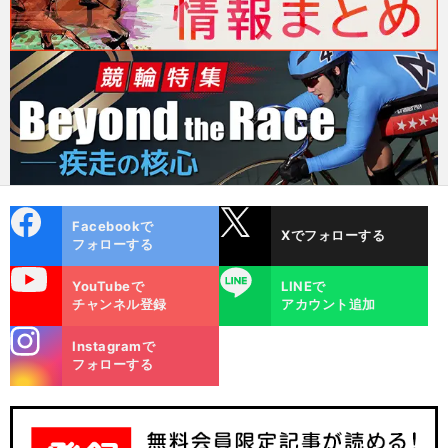
cebo
X
Facebookで
Xでフォローする
ok
フォローする
uTube
LINE
YouTubeで
LINEで
チャンネル登録
アカウント追加
stagra
Instagramで
m
フォローする