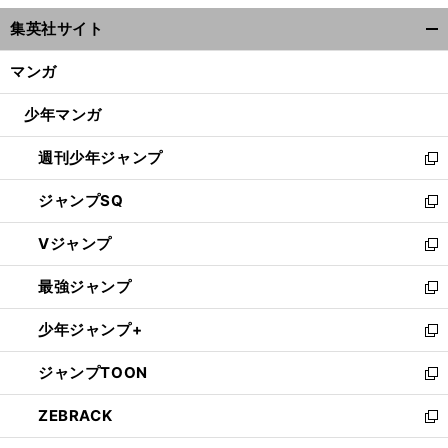
ウ
集英社サイト
ィ
開
ン
く/
マンガ
ド
閉
ウ
じ
少年マンガ
で
る
開
週刊少年ジャンプ
く
新
し
ジャンプSQ
い
新
ウ
し
Vジャンプ
ィ
い
新
ン
ウ
し
最強ジャンプ
ド
ィ
い
新
ウ
ン
ウ
し
少年ジャンプ+
で
ド
ィ
い
新
開
ウ
ン
ウ
し
ジャンプTOON
く
で
ド
ィ
い
新
開
ウ
ン
ウ
し
ZEBRACK
く
で
ド
ィ
い
新
開
ウ
ン
ウ
し