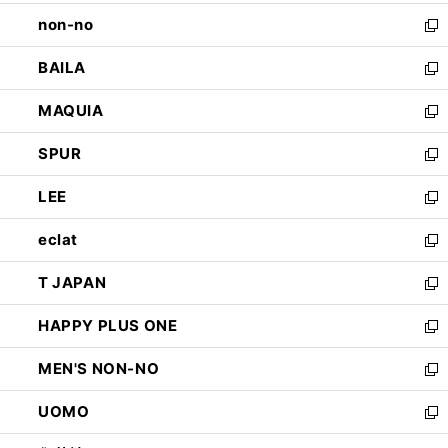
開
ウ
し
non-no
く
で
い
新
開
ウ
し
BAILA
く
ィ
い
新
ン
ウ
し
MAQUIA
ド
ィ
い
新
ウ
ン
ウ
し
SPUR
で
ド
ィ
い
新
開
ウ
ン
ウ
し
LEE
く
で
ド
ィ
い
新
開
ウ
ン
ウ
し
eclat
く
で
ド
ィ
い
新
開
ウ
ン
ウ
し
T JAPAN
く
で
ド
ィ
い
新
開
ウ
ン
ウ
し
HAPPY PLUS ONE
く
で
ド
ィ
い
新
開
ウ
ン
ウ
し
MEN'S NON-NO
く
で
ド
ィ
い
新
開
ウ
ン
ウ
し
UOMO
く
で
ド
ィ
い
新
開
ウ
ン
ウ
し