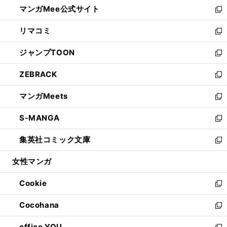
し
マンガMee公式サイト
く
ド
ィ
い
新
ウ
ン
ウ
し
リマコミ
で
ド
ィ
い
新
開
ウ
ン
ウ
し
ジャンプTOON
く
で
ド
ィ
い
新
開
ウ
ン
ウ
し
ZEBRACK
く
で
ド
ィ
い
新
開
ウ
ン
ウ
し
マンガMeets
く
で
ド
ィ
い
新
開
ウ
ン
ウ
し
S-MANGA
く
で
ド
ィ
い
新
開
ウ
ン
ウ
し
集英社コミック文庫
く
で
ド
ィ
い
新
開
ウ
ン
ウ
し
女性マンガ
く
で
ド
ィ
い
開
ウ
ン
ウ
Cookie
く
で
ド
ィ
新
開
ウ
ン
し
Cocohana
く
で
ド
い
新
開
ウ
ウ
し
office YOU
く