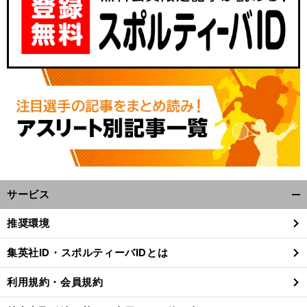
サービス
開
く/
推奨環境
閉
じ
集英社ID・スポルティーバIDとは
る
利用規約・会員規約