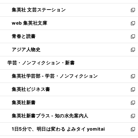
開
ウ
し
集英社 文芸ステーション
く
ィ
い
新
ン
ウ
し
web 集英社文庫
ド
ィ
い
新
ウ
ン
ウ
し
青春と読書
で
ド
ィ
い
新
開
ウ
ン
ウ
し
アジア人物史
く
で
ド
ィ
い
新
開
ウ
ン
ウ
し
学芸・ノンフィクション・新書
く
で
ド
ィ
い
開
ウ
ン
ウ
集英社学芸部 - 学芸・ノンフィクション
く
で
ド
ィ
新
開
ウ
ン
し
集英社ビジネス書
く
で
ド
い
新
開
ウ
ウ
し
集英社新書
く
で
ィ
い
新
開
ン
ウ
し
集英社新書プラス - 知の水先案内人
く
ド
ィ
い
新
ウ
ン
ウ
し
1日5分で、明日は変わる よみタイ yomitai
で
ド
ィ
い
新
開
ウ
ン
ウ
し