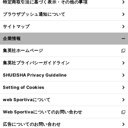
特定商取引法に基づく表示・その他の事項
ブラウザプッシュ通知について
サイトマップ
企業情報
開
く/
集英社ホームページ
新
閉
し
じ
集英社プライバシーガイドライン
い
る
ウ
SHUEISHA Privacy Guideline
ィ
ン
Setting of Cookies
ド
ウ
web Sportivaについて
で
開
Web Sportivaについてのお問い合わせ
く
新
し
広告についてのお問い合わせ
い