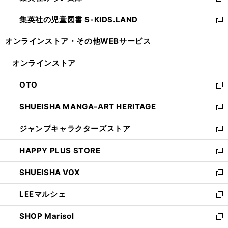
新
開
ウ
ン
し
集英社の児童図書 S-KIDS.LAND
く
で
ド
い
新
開
ウ
ウ
し
オンラインストア・
その他WEBサービス
く
で
ィ
い
開
ン
ウ
オンラインストア
く
ド
ィ
ウ
ン
OTO
で
ド
新
開
ウ
し
SHUEISHA MANGA-ART HERITAGE
く
で
い
新
開
ウ
し
ジャンプキャラクターズストア
く
ィ
い
新
ン
ウ
し
HAPPY PLUS STORE
ド
ィ
い
新
ウ
ン
ウ
し
SHUEISHA VOX
で
ド
ィ
い
新
開
ウ
ン
ウ
し
LEEマルシェ
く
で
ド
ィ
い
新
開
ウ
ン
ウ
し
SHOP Marisol
く
で
ド
ィ
い
新
開
ウ