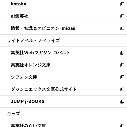
kotoba
く
で
ド
ィ
い
新
開
ウ
ン
ウ
し
e!集英社
く
で
ド
ィ
い
新
開
ウ
ン
ウ
し
情報・知識＆オピニオン imidas
く
で
ド
ィ
い
新
開
ウ
ン
ウ
し
ライトノベル・ノベライズ
く
で
ド
ィ
い
開
ウ
ン
ウ
集英社Webマガジン コバルト
く
で
ド
ィ
新
開
ウ
ン
し
集英社オレンジ文庫
く
で
ド
い
新
開
ウ
ウ
し
シフォン文庫
く
で
ィ
い
新
開
ン
ウ
し
ダッシュエックス文庫公式サイト
く
ド
ィ
い
新
ウ
ン
ウ
し
JUMP j-BOOKS
で
ド
ィ
い
新
開
ウ
ン
ウ
し
キッズ
く
で
ド
ィ
い
開
ウ
ン
ウ
集英社みらい文庫
く
で
ド
ィ