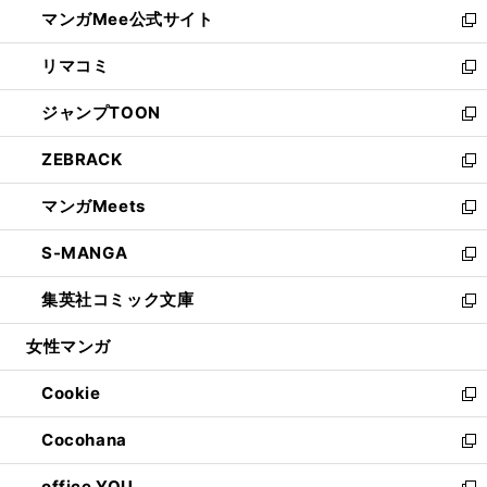
し
マンガMee公式サイト
く
ド
ィ
い
新
ウ
ン
ウ
し
リマコミ
で
ド
ィ
い
新
開
ウ
ン
ウ
し
ジャンプTOON
く
で
ド
ィ
い
新
開
ウ
ン
ウ
し
ZEBRACK
く
で
ド
ィ
い
新
開
ウ
ン
ウ
し
マンガMeets
く
で
ド
ィ
い
新
開
ウ
ン
ウ
し
S-MANGA
く
で
ド
ィ
い
新
開
ウ
ン
ウ
し
集英社コミック文庫
く
で
ド
ィ
い
新
開
ウ
ン
ウ
し
女性マンガ
く
で
ド
ィ
い
開
ウ
ン
ウ
Cookie
く
で
ド
ィ
新
開
ウ
ン
し
Cocohana
く
で
ド
い
新
開
ウ
ウ
し
office YOU
く