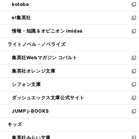
kotoba
く
で
ド
ィ
い
新
開
ウ
ン
ウ
し
e!集英社
く
で
ド
ィ
い
新
開
ウ
ン
ウ
し
情報・知識＆オピニオン imidas
く
で
ド
ィ
い
新
開
ウ
ン
ウ
し
ライトノベル・ノベライズ
く
で
ド
ィ
い
開
ウ
ン
ウ
集英社Webマガジン コバルト
く
で
ド
ィ
新
開
ウ
ン
し
集英社オレンジ文庫
く
で
ド
い
新
開
ウ
ウ
し
シフォン文庫
く
で
ィ
い
新
開
ン
ウ
し
ダッシュエックス文庫公式サイト
く
ド
ィ
い
新
ウ
ン
ウ
し
JUMP j-BOOKS
で
ド
ィ
い
新
開
ウ
ン
ウ
し
キッズ
く
で
ド
ィ
い
開
ウ
ン
ウ
集英社みらい文庫
く
で
ド
ィ