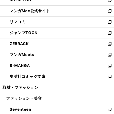
で
ィ
い
新
開
ン
ウ
し
マンガMee公式サイト
く
ド
ィ
い
新
ウ
ン
ウ
し
リマコミ
で
ド
ィ
い
新
開
ウ
ン
ウ
し
ジャンプTOON
く
で
ド
ィ
い
新
開
ウ
ン
ウ
し
ZEBRACK
く
で
ド
ィ
い
新
開
ウ
ン
ウ
し
マンガMeets
く
で
ド
ィ
い
新
開
ウ
ン
ウ
し
S-MANGA
く
で
ド
ィ
い
新
開
ウ
ン
ウ
し
集英社コミック文庫
く
で
ド
ィ
い
新
開
ウ
ン
ウ
し
取材・ファッション
く
で
ド
ィ
い
開
ウ
ン
ウ
ファッション・美容
く
で
ド
ィ
開
ウ
ン
Seventeen
く
で
ド
新