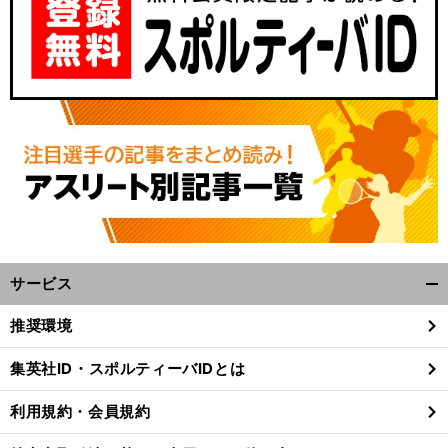
サービス
開
く/
推奨環境
閉
じ
集英社ID・スポルティーバIDとは
る
利用規約・会員規約