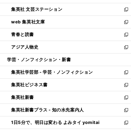
開
ウ
し
集英社 文芸ステーション
く
ィ
い
新
ン
ウ
し
web 集英社文庫
ド
ィ
い
新
ウ
ン
ウ
し
青春と読書
で
ド
ィ
い
新
開
ウ
ン
ウ
し
アジア人物史
く
で
ド
ィ
い
新
開
ウ
ン
ウ
し
学芸・ノンフィクション・新書
く
で
ド
ィ
い
開
ウ
ン
ウ
集英社学芸部 - 学芸・ノンフィクション
く
で
ド
ィ
新
開
ウ
ン
し
集英社ビジネス書
く
で
ド
い
新
開
ウ
ウ
し
集英社新書
く
で
ィ
い
新
開
ン
ウ
し
集英社新書プラス - 知の水先案内人
く
ド
ィ
い
新
ウ
ン
ウ
し
1日5分で、明日は変わる よみタイ yomitai
で
ド
ィ
い
新
開
ウ
ン
ウ
し