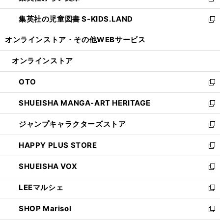
新
開
ウ
ン
し
集英社の児童図書 S-KIDS.LAND
く
で
ド
い
新
開
ウ
ウ
し
オンラインストア・
その他WEBサービス
く
で
ィ
い
開
ン
ウ
オンラインストア
く
ド
ィ
ウ
ン
OTO
で
ド
新
開
ウ
し
SHUEISHA MANGA-ART HERITAGE
く
で
い
新
開
ウ
し
ジャンプキャラクターズストア
く
ィ
い
新
ン
ウ
し
HAPPY PLUS STORE
ド
ィ
い
新
ウ
ン
ウ
し
SHUEISHA VOX
で
ド
ィ
い
新
開
ウ
ン
ウ
し
LEEマルシェ
く
で
ド
ィ
い
新
開
ウ
ン
ウ
し
SHOP Marisol
く
で
ド
ィ
い
新
開
ウ