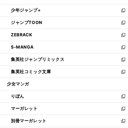
開
ウ
ン
ウ
し
少年ジャンプ+
く
で
ド
ィ
い
新
開
ウ
ン
ウ
し
ジャンプTOON
く
で
ド
ィ
い
新
開
ウ
ン
ウ
し
ZEBRACK
く
で
ド
ィ
い
新
開
ウ
ン
ウ
し
S-MANGA
く
で
ド
ィ
い
新
開
ウ
ン
ウ
し
集英社ジャンプリミックス
く
で
ド
ィ
い
新
開
ウ
ン
ウ
し
集英社コミック文庫
く
で
ド
ィ
い
新
開
ウ
ン
ウ
し
少女マンガ
く
で
ド
ィ
い
開
ウ
ン
ウ
りぼん
く
で
ド
ィ
新
開
ウ
ン
し
マーガレット
く
で
ド
い
新
開
ウ
ウ
し
別冊マーガレット
く
で
ィ
い
新
開
ン
ウ