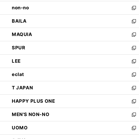
開
ウ
し
non-no
く
で
い
新
開
ウ
し
BAILA
く
ィ
い
新
ン
ウ
し
MAQUIA
ド
ィ
い
新
ウ
ン
ウ
し
SPUR
で
ド
ィ
い
新
開
ウ
ン
ウ
し
LEE
く
で
ド
ィ
い
新
開
ウ
ン
ウ
し
eclat
く
で
ド
ィ
い
新
開
ウ
ン
ウ
し
T JAPAN
く
で
ド
ィ
い
新
開
ウ
ン
ウ
し
HAPPY PLUS ONE
く
で
ド
ィ
い
新
開
ウ
ン
ウ
し
MEN'S NON-NO
く
で
ド
ィ
い
新
開
ウ
ン
ウ
し
UOMO
く
で
ド
ィ
い
新
開
ウ
ン
ウ
し