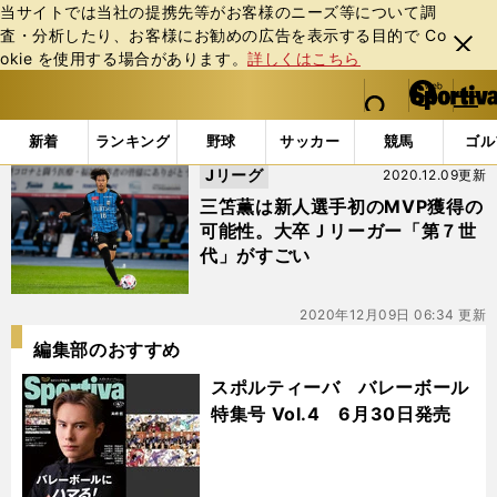
当サイトでは当社の提携先等がお客様のニーズ等について調
査・分析したり、お客様にお勧めの広告を表⽰する⽬的で Co
閉じ
okie を使⽤する場合があります。
詳しくはこちら
る
マイペ
web Sportiva (webスポルティーバ)
検索
メニュ
we
ー
「#第７世代」の最新ニュース・ 情報
b
ジ
新着
ランキング
野球
サッカー
競馬
ゴル
ス
Jリーグ
2020.12.09更新
ポ
ル
三笘薫は新人選手初のMVP獲得の
テ
可能性。大卒Ｊリーガー「第７世
ィ
代」がすごい
ー
バ
2020年12月09日 06:34 更新
編集部のおすすめ
スポルティーバ バレーボール
特集号 Vol.4 6月30日発売