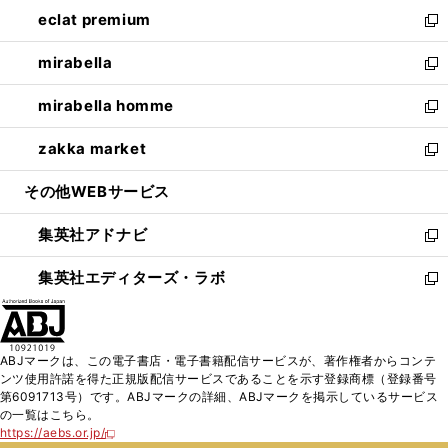
ン
ウ
し
eclat premium
く
で
ド
ィ
い
新
開
ウ
ン
ウ
し
mirabella
く
で
ド
ィ
い
新
開
ウ
ン
ウ
し
mirabella homme
く
で
ド
ィ
い
新
開
ウ
ン
ウ
し
zakka market
く
で
ド
ィ
い
新
開
ウ
ン
ウ
し
その他WEBサービス
く
で
ド
ィ
い
開
ウ
ン
ウ
集英社アドナビ
く
で
ド
ィ
新
開
ウ
ン
し
集英社エディターズ・ラボ
く
で
ド
い
新
開
ウ
ウ
し
く
で
ィ
い
開
ン
ウ
ABJマークは、この電子書店・電子書籍配信サービスが、著作権者からコンテ
く
ド
ィ
ンツ使用許諾を得た正規版配信サービスであることを示す登録商標（登録番号
ウ
ン
第6091713号）です。ABJマークの詳細、ABJマークを掲示しているサービス
で
ド
の一覧はこちら。
開
ウ
https://aebs.or.jp/
新