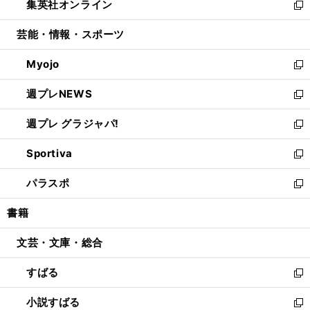
集英社オンライン
く
で
ド
ィ
い
新
開
ウ
ン
ウ
し
芸能・情報・スポーツ
く
で
ド
ィ
い
開
ウ
ン
ウ
Myojo
く
で
ド
ィ
新
開
ウ
ン
し
週プレNEWS
く
で
ド
い
新
開
ウ
ウ
し
週プレ グラジャパ!
く
で
ィ
い
新
開
ン
ウ
し
Sportiva
く
ド
ィ
い
新
ウ
ン
ウ
し
パラスポ
で
ド
ィ
い
新
開
ウ
ン
ウ
し
書籍
く
で
ド
ィ
い
開
ウ
ン
ウ
文芸・文庫・総合
く
で
ド
ィ
開
ウ
ン
すばる
く
で
ド
新
開
ウ
し
小説すばる
く
で
い
新