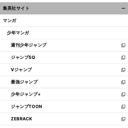
ウ
集英社サイト
ィ
開
ン
く/
マンガ
ド
閉
ウ
じ
少年マンガ
で
る
開
週刊少年ジャンプ
く
新
し
ジャンプSQ
い
新
ウ
し
Vジャンプ
ィ
い
新
ン
ウ
し
最強ジャンプ
ド
ィ
い
新
ウ
ン
ウ
し
少年ジャンプ+
で
ド
ィ
い
新
開
ウ
ン
ウ
し
ジャンプTOON
く
で
ド
ィ
い
新
開
ウ
ン
ウ
し
ZEBRACK
く
で
ド
ィ
い
新
開
ウ
ン
ウ
し