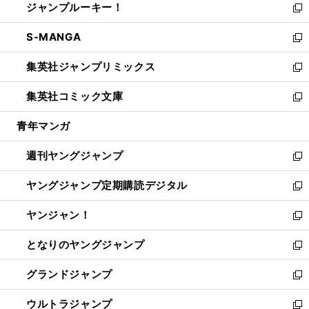
ジャンプルーキー！
く
で
ド
ィ
い
新
開
ウ
ン
ウ
し
S-MANGA
く
で
ド
ィ
い
新
開
ウ
ン
ウ
し
集英社ジャンプリミックス
く
で
ド
ィ
い
新
開
ウ
ン
ウ
し
集英社コミック文庫
く
で
ド
ィ
い
新
開
ウ
ン
ウ
し
青年マンガ
く
で
ド
ィ
い
開
ウ
ン
ウ
週刊ヤングジャンプ
く
で
ド
ィ
新
開
ウ
ン
し
ヤングジャンプ定期購読デジタル
く
で
ド
い
新
開
ウ
ウ
し
ヤンジャン！
く
で
ィ
い
新
開
ン
ウ
し
となりのヤングジャンプ
く
ド
ィ
い
新
ウ
ン
ウ
し
グランドジャンプ
で
ド
ィ
い
新
開
ウ
ン
ウ
し
ウルトラジャンプ
く
で
ド
ィ
い
新