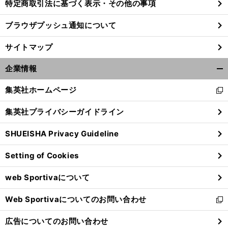
特定商取引法に基づく表示・その他の事項
ブラウザプッシュ通知について
サイトマップ
企業情報
開
く/
集英社ホームページ
新
閉
し
じ
集英社プライバシーガイドライン
い
る
ウ
SHUEISHA Privacy Guideline
ィ
ン
Setting of Cookies
ド
ウ
web Sportivaについて
で
開
Web Sportivaについてのお問い合わせ
く
新
し
広告についてのお問い合わせ
い