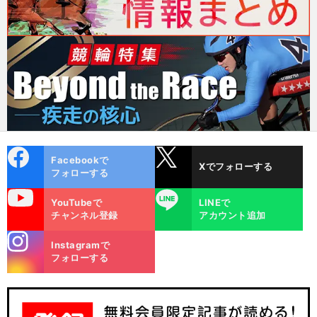
cebo
X
Facebookで
Xでフォローする
ok
フォローする
uTube
LINE
YouTubeで
LINEで
チャンネル登録
アカウント追加
stagra
Instagramで
m
フォローする