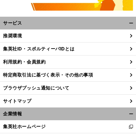
サービス
開
く/
推奨環境
閉
じ
集英社ID・スポルティーバIDとは
る
利用規約・会員規約
特定商取引法に基づく表示・その他の事項
ブラウザプッシュ通知について
サイトマップ
企業情報
開
く/
集英社ホームページ
新
閉
し
じ