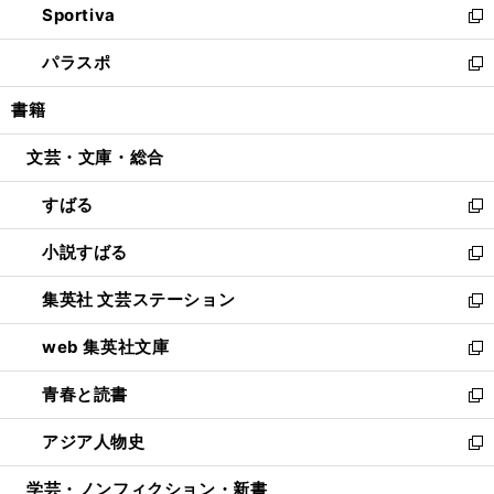
Sportiva
く
ド
ィ
い
新
ウ
ン
ウ
し
パラスポ
で
ド
ィ
い
新
開
ウ
ン
ウ
し
書籍
く
で
ド
ィ
い
開
ウ
ン
ウ
文芸・文庫・総合
く
で
ド
ィ
開
ウ
ン
すばる
く
で
ド
新
開
ウ
し
小説すばる
く
で
い
新
開
ウ
し
集英社 文芸ステーション
く
ィ
い
新
ン
ウ
し
web 集英社文庫
ド
ィ
い
新
ウ
ン
ウ
し
青春と読書
で
ド
ィ
い
新
開
ウ
ン
ウ
し
アジア人物史
く
で
ド
ィ
い
新
開
ウ
ン
ウ
し
学芸・ノンフィクション・新書
く
で
ド
ィ
い