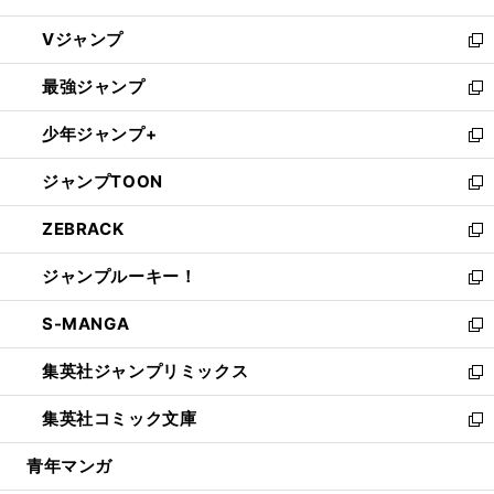
ウ
し
Vジャンプ
ィ
い
新
ン
ウ
し
最強ジャンプ
ド
ィ
い
新
ウ
ン
ウ
し
少年ジャンプ+
で
ド
ィ
い
新
開
ウ
ン
ウ
し
ジャンプTOON
く
で
ド
ィ
い
新
開
ウ
ン
ウ
し
ZEBRACK
く
で
ド
ィ
い
新
開
ウ
ン
ウ
し
ジャンプルーキー！
く
で
ド
ィ
い
新
開
ウ
ン
ウ
し
S-MANGA
く
で
ド
ィ
い
新
開
ウ
ン
ウ
し
集英社ジャンプリミックス
く
で
ド
ィ
い
新
開
ウ
ン
ウ
し
集英社コミック文庫
く
で
ド
ィ
い
新
開
ウ
ン
ウ
し
青年マンガ
く
で
ド
ィ
い
開
ウ
ン
ウ