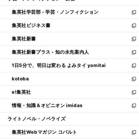
開
ウ
ン
ウ
集英社学芸部 - 学芸・ノンフィクション
く
で
ド
ィ
新
開
ウ
ン
し
集英社ビジネス書
く
で
ド
い
新
開
ウ
ウ
し
集英社新書
く
で
ィ
い
新
開
ン
ウ
し
集英社新書プラス - 知の水先案内人
く
ド
ィ
い
新
ウ
ン
ウ
し
1日5分で、明日は変わる よみタイ yomitai
で
ド
ィ
い
新
開
ウ
ン
ウ
し
kotoba
く
で
ド
ィ
い
新
開
ウ
ン
ウ
し
e!集英社
く
で
ド
ィ
い
新
開
ウ
ン
ウ
し
情報・知識＆オピニオン imidas
く
で
ド
ィ
い
新
開
ウ
ン
ウ
し
ライトノベル・ノベライズ
く
で
ド
ィ
い
開
ウ
ン
ウ
集英社Webマガジン コバルト
く
で
ド
ィ
新
開