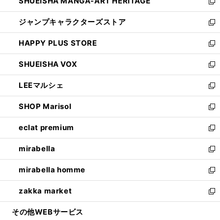
SHUEISHA MANGA-ART HERITAGE
く
で
い
新
開
ウ
し
ジャンプキャラクターズストア
く
ィ
い
新
ン
ウ
し
HAPPY PLUS STORE
ド
ィ
い
新
ウ
ン
ウ
し
SHUEISHA VOX
で
ド
ィ
い
新
開
ウ
ン
ウ
し
LEEマルシェ
く
で
ド
ィ
い
新
開
ウ
ン
ウ
し
SHOP Marisol
く
で
ド
ィ
い
新
開
ウ
ン
ウ
し
eclat premium
く
で
ド
ィ
い
新
開
ウ
ン
ウ
し
mirabella
く
で
ド
ィ
い
新
開
ウ
ン
ウ
し
mirabella homme
く
で
ド
ィ
い
新
開
ウ
ン
ウ
し
zakka market
く
で
ド
ィ
い
新
開
ウ
ン
ウ
し
その他WEBサービス
く
で
ド
ィ
い