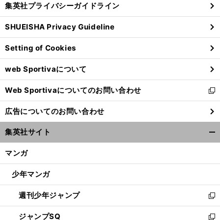
集英社プライバシーガイドライン
い
る
ウ
SHUEISHA Privacy Guideline
ィ
ン
Setting of Cookies
ド
ウ
web Sportivaについて
で
開
Web Sportivaについてのお問い合わせ
く
新
し
広告についてのお問い合わせ
い
ウ
集英社サイト
ィ
開
ン
く/
マンガ
ド
閉
ウ
じ
少年マンガ
で
る
開
週刊少年ジャンプ
く
新
し
ジャンプSQ
い
新