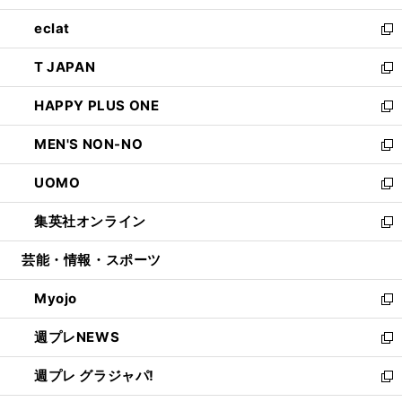
開
ウ
ン
ウ
し
eclat
く
で
ド
ィ
い
新
開
ウ
ン
ウ
し
T JAPAN
く
で
ド
ィ
い
新
開
ウ
ン
ウ
し
HAPPY PLUS ONE
く
で
ド
ィ
い
新
開
ウ
ン
ウ
し
MEN'S NON-NO
く
で
ド
ィ
い
新
開
ウ
ン
ウ
し
UOMO
く
で
ド
ィ
い
新
開
ウ
ン
ウ
し
集英社オンライン
く
で
ド
ィ
い
新
開
ウ
ン
ウ
し
芸能・情報・スポーツ
く
で
ド
ィ
い
開
ウ
ン
ウ
Myojo
く
で
ド
ィ
新
開
ウ
ン
し
週プレNEWS
く
で
ド
い
新
開
ウ
ウ
し
週プレ グラジャパ!
く
で
ィ
い
新
開
ン
ウ
し