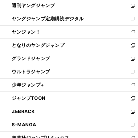
週刊ヤングジャンプ
く
で
ド
ィ
新
開
ウ
ン
し
ヤングジャンプ定期購読デジタル
く
で
ド
い
新
開
ウ
ウ
し
ヤンジャン！
く
で
ィ
い
新
開
ン
ウ
し
となりのヤングジャンプ
く
ド
ィ
い
新
ウ
ン
ウ
し
グランドジャンプ
で
ド
ィ
い
新
開
ウ
ン
ウ
し
ウルトラジャンプ
く
で
ド
ィ
い
新
開
ウ
ン
ウ
し
少年ジャンプ+
く
で
ド
ィ
い
新
開
ウ
ン
ウ
し
ジャンプTOON
く
で
ド
ィ
い
新
開
ウ
ン
ウ
し
ZEBRACK
く
で
ド
ィ
い
新
開
ウ
ン
ウ
し
S-MANGA
く
で
ド
ィ
い
新
開
ウ
ン
ウ
し
集英社ジャンプリミックス
く