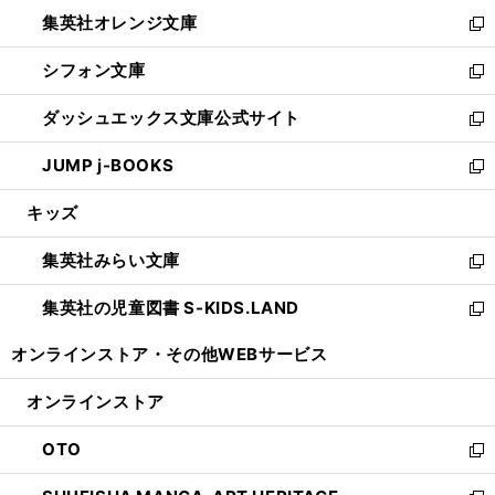
ウ
ン
し
集英社オレンジ文庫
く
で
ド
い
新
開
ウ
ウ
し
シフォン文庫
く
で
ィ
い
新
開
ン
ウ
し
ダッシュエックス文庫公式サイト
く
ド
ィ
い
新
ウ
ン
ウ
し
JUMP j-BOOKS
で
ド
ィ
い
新
開
ウ
ン
ウ
し
キッズ
く
で
ド
ィ
い
開
ウ
ン
ウ
集英社みらい文庫
く
で
ド
ィ
新
開
ウ
ン
し
集英社の児童図書 S-KIDS.LAND
く
で
ド
い
新
開
ウ
ウ
し
オンラインストア・
その他WEBサービス
く
で
ィ
い
開
ン
ウ
オンラインストア
く
ド
ィ
ウ
ン
OTO
で
ド
新
開
ウ
し