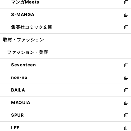
マンガMeets
く
で
ド
ィ
い
新
開
ウ
ン
ウ
し
S-MANGA
く
で
ド
ィ
い
新
開
ウ
ン
ウ
し
集英社コミック文庫
く
で
ド
ィ
い
新
開
ウ
ン
ウ
し
取材・ファッション
く
で
ド
ィ
い
開
ウ
ン
ウ
ファッション・美容
く
で
ド
ィ
開
ウ
ン
Seventeen
く
で
ド
新
開
ウ
し
non-no
く
で
い
新
開
ウ
し
BAILA
く
ィ
い
新
ン
ウ
し
MAQUIA
ド
ィ
い
新
ウ
ン
ウ
し
SPUR
で
ド
ィ
い
新
開
ウ
ン
ウ
し
LEE
く
で
ド
ィ
い
新