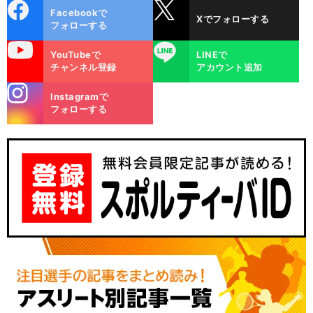
cebo
X
Facebookで
Xでフォローする
ok
フォローする
uTube
LINE
YouTubeで
LINEで
チャンネル登録
アカウント追加
stagra
Instagramで
m
フォローする