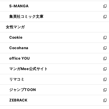
開
ウ
ン
ウ
し
S-MANGA
く
で
ド
ィ
い
新
開
ウ
ン
ウ
し
集英社コミック文庫
く
で
ド
ィ
い
新
開
ウ
ン
ウ
し
女性マンガ
く
で
ド
ィ
い
開
ウ
ン
ウ
Cookie
く
で
ド
ィ
新
開
ウ
ン
し
Cocohana
く
で
ド
い
新
開
ウ
ウ
し
office YOU
く
で
ィ
い
新
開
ン
ウ
し
マンガMee公式サイト
く
ド
ィ
い
新
ウ
ン
ウ
し
リマコミ
で
ド
ィ
い
新
開
ウ
ン
ウ
し
ジャンプTOON
く
で
ド
ィ
い
新
開
ウ
ン
ウ
し
ZEBRACK
く
で
ド
ィ
い
新
開
ウ
ン
ウ
し