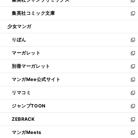
で
ド
ィ
い
新
開
ウ
ン
ウ
し
集英社コミック文庫
く
で
ド
ィ
い
新
開
ウ
ン
ウ
し
少女マンガ
く
で
ド
ィ
い
開
ウ
ン
ウ
りぼん
く
で
ド
ィ
新
開
ウ
ン
し
マーガレット
く
で
ド
い
新
開
ウ
ウ
し
別冊マーガレット
く
で
ィ
い
新
開
ン
ウ
し
マンガMee公式サイト
く
ド
ィ
い
新
ウ
ン
ウ
し
リマコミ
で
ド
ィ
い
新
開
ウ
ン
ウ
し
ジャンプTOON
く
で
ド
ィ
い
新
開
ウ
ン
ウ
し
ZEBRACK
く
で
ド
ィ
い
新
開
ウ
ン
ウ
し
マンガMeets
く
で
ド
ィ
い
新