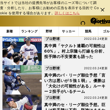
当サイトでは当社の提携先等がお客様のニーズ等について調
査・分析したり、お客様にお勧めの広告を表⽰する⽬的で Co
閉じ
okie を使⽤する場合があります。
詳しくはこちら
る
マイペ
web Sportiva (webスポルティーバ)
検索
メニュ
we
ー
「#真中満2022開幕インタビュー」の最新ニュース・ 情報
b
ジ
新着
ランキング
野球
サッカー
競馬
ゴル
ス
プロ野球
2022.03.24更新
ポ
ル
真中満「ヤクルト連覇の可能性は
テ
60%」。村上宗隆ら打線を分析、
ィ
投手陣の不安要素も語った
ー
バ
プロ野球
2022.03.24更新
真中満のパ・リーグ順位予想「言
い方は悪いが５強１弱」。優勝は
「大化けの可能性がある」ルーキ
ー２投手がいるチーム
プロ野球
2022.03.24更新
真中満のセ・リーグ順位予想。巨