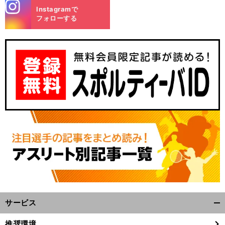
stagra
Instagramで
m
フォローする
サービス
開
く/
推奨環境