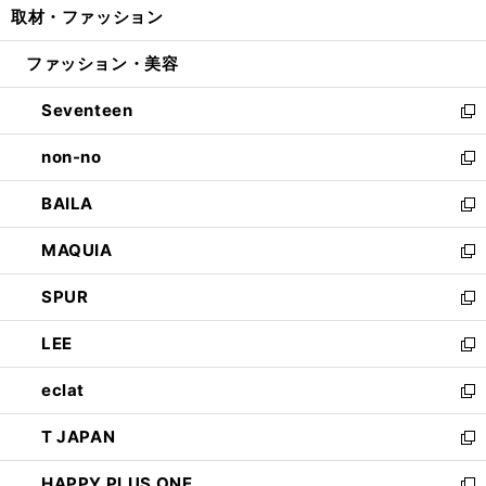
取材・ファッション
く
で
ド
ィ
い
開
ウ
ン
ウ
ファッション・美容
く
で
ド
ィ
開
ウ
ン
Seventeen
く
で
ド
新
開
ウ
し
non-no
く
で
い
新
開
ウ
し
BAILA
く
ィ
い
新
ン
ウ
し
MAQUIA
ド
ィ
い
新
ウ
ン
ウ
し
SPUR
で
ド
ィ
い
新
開
ウ
ン
ウ
し
LEE
く
で
ド
ィ
い
新
開
ウ
ン
ウ
し
eclat
く
で
ド
ィ
い
新
開
ウ
ン
ウ
し
T JAPAN
く
で
ド
ィ
い
新
開
ウ
ン
ウ
し
HAPPY PLUS ONE
く
で
ド