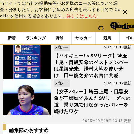
当サイトでは当社の提携先等がお客様のニーズ等について調
査・分析したり、お客様にお勧めの広告を表⽰する⽬的で Co
閉じ
okie を使⽤する場合があります。
詳しくはこちら
る
マイペ
web Sportiva (webスポルティーバ)
検索
メニュ
we
ー
「#目黒安希」の最新ニュース・ 情報
b
ジ
新着
ランキング
野球
サッカー
競馬
ゴル
ス
バレー
2025.10.18更新
ポ
ル
【ハイキュー‼×SVリーグ】埼玉
テ
上尾・目黒安希のベストメンバー
ィ
は星海光来、澤村大地を使い分
ー
け 田中龍之介の名言に共感
バ
バレー
2025.10.12更新
【女子バレー】埼玉上尾・目黒安
希が三姉妹で歩んだSVリーグへの
道 乗り気ではなかったバレーを
続けたワケ
2025年10月18日 10:15 更新
編集部のおすすめ