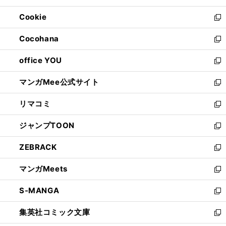
開
ウ
ン
ウ
Cookie
く
で
ド
ィ
新
開
ウ
ン
し
Cocohana
く
で
ド
い
新
開
ウ
ウ
し
office YOU
く
で
ィ
い
新
開
ン
ウ
し
マンガMee公式サイト
く
ド
ィ
い
新
ウ
ン
ウ
し
リマコミ
で
ド
ィ
い
新
開
ウ
ン
ウ
し
ジャンプTOON
く
で
ド
ィ
い
新
開
ウ
ン
ウ
し
ZEBRACK
く
で
ド
ィ
い
新
開
ウ
ン
ウ
し
マンガMeets
く
で
ド
ィ
い
新
開
ウ
ン
ウ
し
S-MANGA
く
で
ド
ィ
い
新
開
ウ
ン
ウ
し
集英社コミック文庫
く
で
ド
ィ
い
新
開
ウ
ン
ウ
し