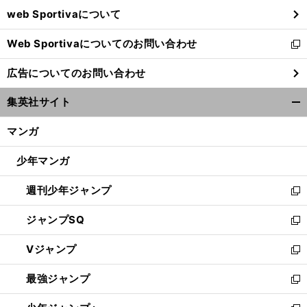
ウ
web Sportivaについて
で
開
Web Sportivaについてのお問い合わせ
く
新
し
広告についてのお問い合わせ
い
ウ
集英社サイト
ィ
開
ン
く/
マンガ
ド
閉
ウ
じ
少年マンガ
で
る
開
週刊少年ジャンプ
く
新
し
ジャンプSQ
い
新
ウ
し
Vジャンプ
ィ
い
新
ン
ウ
し
最強ジャンプ
ド
ィ
い
新
ウ
ン
ウ
し