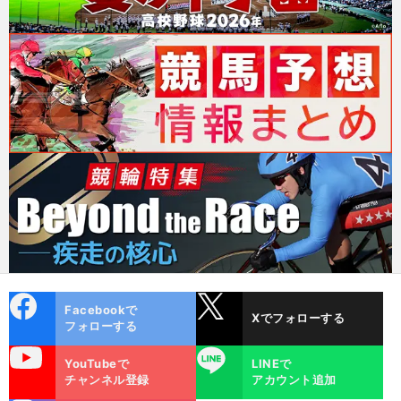
cebo
X
Facebookで
Xでフォローする
ok
フォローする
uTube
LINE
YouTubeで
LINEで
チャンネル登録
アカウント追加