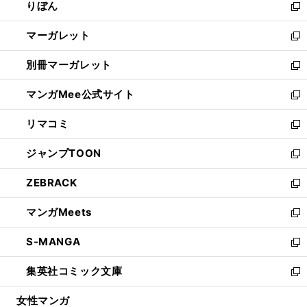
りぼん
く
で
ド
ィ
新
開
ウ
ン
し
マーガレット
く
で
ド
い
新
開
ウ
ウ
し
別冊マーガレット
く
で
ィ
い
新
開
ン
ウ
し
マンガMee公式サイト
く
ド
ィ
い
新
ウ
ン
ウ
し
リマコミ
で
ド
ィ
い
新
開
ウ
ン
ウ
し
ジャンプTOON
く
で
ド
ィ
い
新
開
ウ
ン
ウ
し
ZEBRACK
く
で
ド
ィ
い
新
開
ウ
ン
ウ
し
マンガMeets
く
で
ド
ィ
い
新
開
ウ
ン
ウ
し
S-MANGA
く
で
ド
ィ
い
新
開
ウ
ン
ウ
し
集英社コミック文庫
く
で
ド
ィ
い
新
開
ウ
ン
ウ
し
女性マンガ
く
で
ド
ィ
い