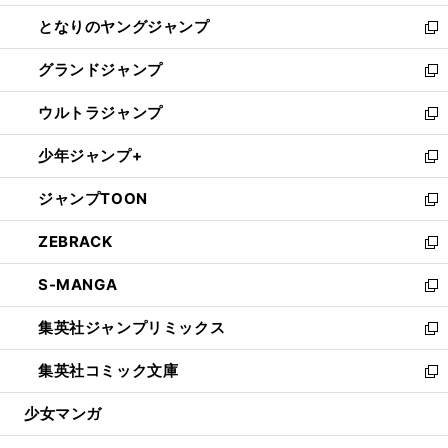
開
ン
ウ
し
となりのヤングジャンプ
く
ド
ィ
い
新
ウ
ン
ウ
し
グランドジャンプ
で
ド
ィ
い
新
開
ウ
ン
ウ
し
ウルトラジャンプ
く
で
ド
ィ
い
新
開
ウ
ン
ウ
し
少年ジャンプ+
く
で
ド
ィ
い
新
開
ウ
ン
ウ
し
ジャンプTOON
く
で
ド
ィ
い
新
開
ウ
ン
ウ
し
ZEBRACK
く
で
ド
ィ
い
新
開
ウ
ン
ウ
し
S-MANGA
く
で
ド
ィ
い
新
開
ウ
ン
ウ
し
集英社ジャンプリミックス
く
で
ド
ィ
い
新
開
ウ
ン
ウ
し
集英社コミック文庫
く
で
ド
ィ
い
新
開
ウ
ン
ウ
し
少女マンガ
く
で
ド
ィ
い
開
ウ
ン
ウ