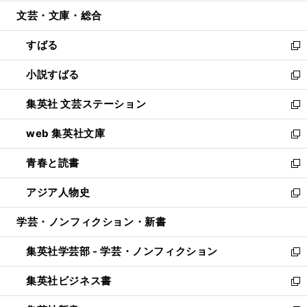
開
ウ
ン
ウ
文芸・文庫・総合
く
で
ド
ィ
開
ウ
ン
すばる
く
で
ド
新
開
ウ
し
小説すばる
く
で
い
新
開
ウ
し
集英社 文芸ステーション
く
ィ
い
新
ン
ウ
し
web 集英社文庫
ド
ィ
い
新
ウ
ン
ウ
し
青春と読書
で
ド
ィ
い
新
開
ウ
ン
ウ
し
アジア人物史
く
で
ド
ィ
い
新
開
ウ
ン
ウ
し
学芸・ノンフィクション・新書
く
で
ド
ィ
い
開
ウ
ン
ウ
集英社学芸部 - 学芸・ノンフィクション
く
で
ド
ィ
新
開
ウ
ン
し
集英社ビジネス書
く
で
ド
い
新
開
ウ
ウ
し