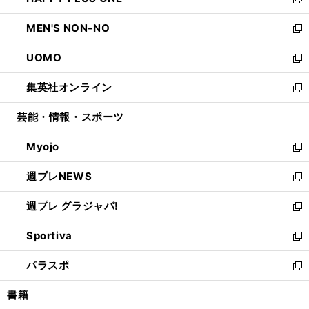
ィ
い
新
開
ウ
ン
ウ
し
MEN'S NON-NO
く
で
ド
ィ
い
新
開
ウ
ン
ウ
し
UOMO
く
で
ド
ィ
い
新
開
ウ
ン
ウ
し
集英社オンライン
く
で
ド
ィ
い
新
開
ウ
ン
ウ
し
芸能・情報・スポーツ
く
で
ド
ィ
い
開
ウ
ン
ウ
Myojo
く
で
ド
ィ
新
開
ウ
ン
し
週プレNEWS
く
で
ド
い
新
開
ウ
ウ
し
週プレ グラジャパ!
く
で
ィ
い
新
開
ン
ウ
し
Sportiva
く
ド
ィ
い
新
ウ
ン
ウ
し
パラスポ
で
ド
ィ
い
新
開
ウ
ン
ウ
し
書籍
く
で
ド
ィ
い