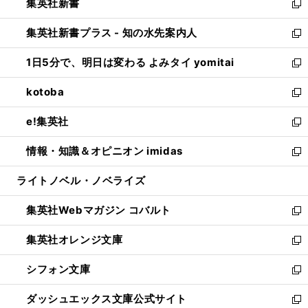
集英社新書
く
で
ィ
い
新
開
ン
ウ
し
集英社新書プラス - 知の水先案内人
く
ド
ィ
い
新
ウ
ン
ウ
し
1日5分で、明日は変わる よみタイ yomitai
で
ド
ィ
い
新
開
ウ
ン
ウ
し
kotoba
く
で
ド
ィ
い
新
開
ウ
ン
ウ
し
e!集英社
く
で
ド
ィ
い
新
開
ウ
ン
ウ
し
情報・知識＆オピニオン imidas
く
で
ド
ィ
い
新
開
ウ
ン
ウ
し
ライトノベル・ノベライズ
く
で
ド
ィ
い
開
ウ
ン
ウ
集英社Webマガジン コバルト
く
で
ド
ィ
新
開
ウ
ン
し
集英社オレンジ文庫
く
で
ド
い
新
開
ウ
ウ
し
シフォン文庫
く
で
ィ
い
新
開
ン
ウ
し
ダッシュエックス文庫公式サイト
く
ド
ィ
い
新