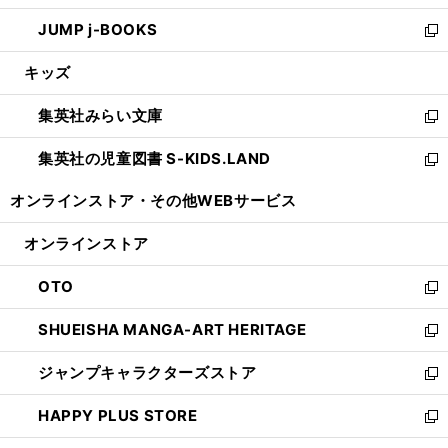
ウ
ン
ウ
し
JUMP j-BOOKS
で
ド
ィ
い
新
開
ウ
ン
ウ
し
キッズ
く
で
ド
ィ
い
開
ウ
ン
ウ
集英社みらい文庫
く
で
ド
ィ
新
開
ウ
ン
し
集英社の児童図書 S-KIDS.LAND
く
で
ド
い
新
開
ウ
ウ
し
オンラインストア・
その他WEBサービス
く
で
ィ
い
開
ン
ウ
オンラインストア
く
ド
ィ
ウ
ン
OTO
で
ド
新
開
ウ
し
SHUEISHA MANGA-ART HERITAGE
く
で
い
新
開
ウ
し
ジャンプキャラクターズストア
く
ィ
い
新
ン
ウ
し
HAPPY PLUS STORE
ド
ィ
い
新
ウ
ン
ウ
し