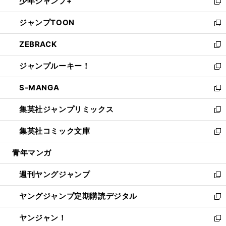
少年ジャンプ+
で
ド
ィ
い
新
開
ウ
ン
ウ
し
ジャンプTOON
く
で
ド
ィ
い
新
開
ウ
ン
ウ
し
ZEBRACK
く
で
ド
ィ
い
新
開
ウ
ン
ウ
し
ジャンプルーキー！
く
で
ド
ィ
い
新
開
ウ
ン
ウ
し
S-MANGA
く
で
ド
ィ
い
新
開
ウ
ン
ウ
し
集英社ジャンプリミックス
く
で
ド
ィ
い
新
開
ウ
ン
ウ
し
集英社コミック文庫
く
で
ド
ィ
い
新
開
ウ
ン
ウ
し
青年マンガ
く
で
ド
ィ
い
開
ウ
ン
ウ
週刊ヤングジャンプ
く
で
ド
ィ
新
開
ウ
ン
し
ヤングジャンプ定期購読デジタル
く
で
ド
い
新
開
ウ
ウ
し
ヤンジャン！
く
で
ィ
い
新