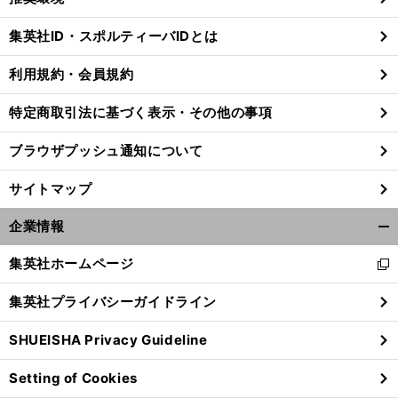
閉
じ
集英社ID・スポルティーバIDとは
る
利用規約・会員規約
特定商取引法に基づく表示・その他の事項
ブラウザプッシュ通知について
サイトマップ
企業情報
開
く/
集英社ホームページ
新
閉
し
じ
集英社プライバシーガイドライン
い
る
ウ
SHUEISHA Privacy Guideline
ィ
ン
Setting of Cookies
ド