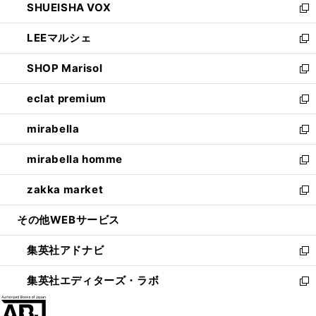
SHUEISHA VOX
で
ド
ィ
い
新
開
ウ
ン
ウ
し
LEEマルシェ
く
で
ド
ィ
い
新
開
ウ
ン
ウ
し
SHOP Marisol
く
で
ド
ィ
い
新
開
ウ
ン
ウ
し
eclat premium
く
で
ド
ィ
い
新
開
ウ
ン
ウ
し
mirabella
く
で
ド
ィ
い
新
開
ウ
ン
ウ
し
mirabella homme
く
で
ド
ィ
い
新
開
ウ
ン
ウ
し
zakka market
く
で
ド
ィ
い
新
開
ウ
ン
ウ
し
その他WEBサービス
く
で
ド
ィ
い
開
ウ
ン
ウ
集英社アドナビ
く
で
ド
ィ
新
開
ウ
ン
し
集英社エディターズ・ラボ
く
で
ド
い
新
開
ウ
ウ
し
く
で
ィ
い