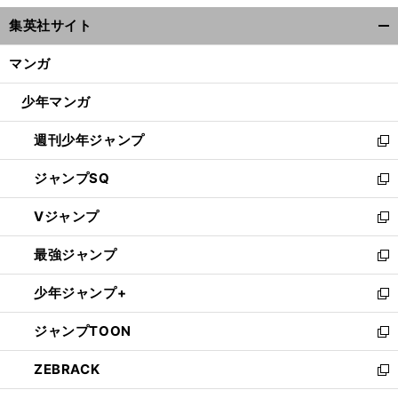
ウ
集英社サイト
ィ
開
ン
く/
マンガ
ド
閉
ウ
じ
少年マンガ
で
る
開
週刊少年ジャンプ
く
新
し
ジャンプSQ
い
新
ウ
し
Vジャンプ
ィ
い
新
ン
ウ
し
最強ジャンプ
ド
ィ
い
新
ウ
ン
ウ
し
少年ジャンプ+
で
ド
ィ
い
新
開
ウ
ン
ウ
し
ジャンプTOON
く
で
ド
ィ
い
新
開
ウ
ン
ウ
し
ZEBRACK
く
で
ド
ィ
い
新
開
ウ
ン
ウ
し