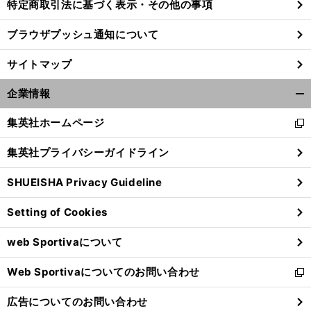
特定商取引法に基づく表示・その他の事項
ブラウザプッシュ通知について
サイトマップ
企業情報
開
く/
集英社ホームページ
新
閉
し
じ
集英社プライバシーガイドライン
い
る
ウ
SHUEISHA Privacy Guideline
ィ
ン
Setting of Cookies
ド
ウ
web Sportivaについて
で
開
Web Sportivaについてのお問い合わせ
く
新
し
広告についてのお問い合わせ
い