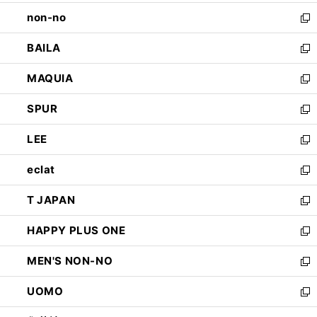
開
ウ
し
non-no
く
で
い
新
開
ウ
し
BAILA
く
ィ
い
新
ン
ウ
し
MAQUIA
ド
ィ
い
新
ウ
ン
ウ
し
SPUR
で
ド
ィ
い
新
開
ウ
ン
ウ
し
LEE
く
で
ド
ィ
い
新
開
ウ
ン
ウ
し
eclat
く
で
ド
ィ
い
新
開
ウ
ン
ウ
し
T JAPAN
く
で
ド
ィ
い
新
開
ウ
ン
ウ
し
HAPPY PLUS ONE
く
で
ド
ィ
い
新
開
ウ
ン
ウ
し
MEN'S NON-NO
く
で
ド
ィ
い
新
開
ウ
ン
ウ
し
UOMO
く
で
ド
ィ
い
新
開
ウ
ン
ウ
し