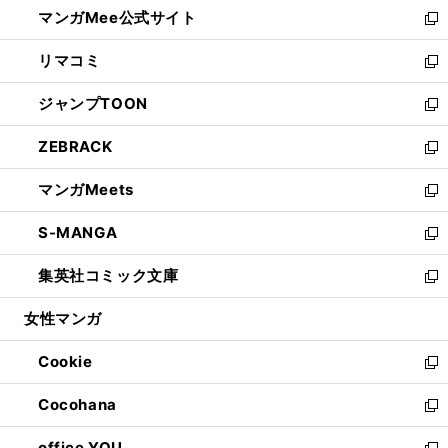
し
マンガMee公式サイト
く
ド
ィ
い
新
ウ
ン
ウ
し
リマコミ
で
ド
ィ
い
新
開
ウ
ン
ウ
し
ジャンプTOON
く
で
ド
ィ
い
新
開
ウ
ン
ウ
し
ZEBRACK
く
で
ド
ィ
い
新
開
ウ
ン
ウ
し
マンガMeets
く
で
ド
ィ
い
新
開
ウ
ン
ウ
し
S-MANGA
く
で
ド
ィ
い
新
開
ウ
ン
ウ
し
集英社コミック文庫
く
で
ド
ィ
い
新
開
ウ
ン
ウ
し
女性マンガ
く
で
ド
ィ
い
開
ウ
ン
ウ
Cookie
く
で
ド
ィ
新
開
ウ
ン
し
Cocohana
く
で
ド
い
新
開
ウ
ウ
し
office YOU
く