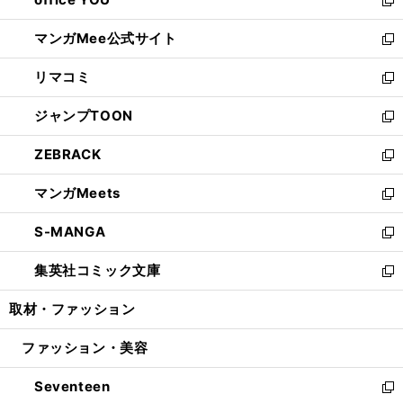
で
ィ
い
新
開
ン
ウ
し
マンガMee公式サイト
く
ド
ィ
い
新
ウ
ン
ウ
し
リマコミ
で
ド
ィ
い
新
開
ウ
ン
ウ
し
ジャンプTOON
く
で
ド
ィ
い
新
開
ウ
ン
ウ
し
ZEBRACK
く
で
ド
ィ
い
新
開
ウ
ン
ウ
し
マンガMeets
く
で
ド
ィ
い
新
開
ウ
ン
ウ
し
S-MANGA
く
で
ド
ィ
い
新
開
ウ
ン
ウ
し
集英社コミック文庫
く
で
ド
ィ
い
新
開
ウ
ン
ウ
し
取材・ファッション
く
で
ド
ィ
い
開
ウ
ン
ウ
ファッション・美容
く
で
ド
ィ
開
ウ
ン
Seventeen
く
で
ド
新