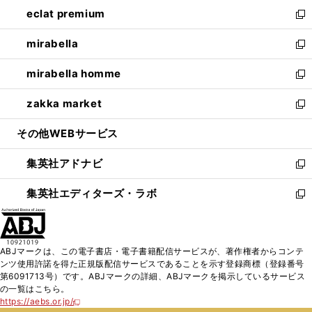
ン
ウ
し
eclat premium
く
で
ド
ィ
い
新
開
ウ
ン
ウ
し
mirabella
く
で
ド
ィ
い
新
開
ウ
ン
ウ
し
mirabella homme
く
で
ド
ィ
い
新
開
ウ
ン
ウ
し
zakka market
く
で
ド
ィ
い
新
開
ウ
ン
ウ
し
その他WEBサービス
く
で
ド
ィ
い
開
ウ
ン
ウ
集英社アドナビ
く
で
ド
ィ
新
開
ウ
ン
し
集英社エディターズ・ラボ
く
で
ド
い
新
開
ウ
ウ
し
く
で
ィ
い
開
ン
ウ
ABJマークは、この電子書店・電子書籍配信サービスが、著作権者からコンテ
く
ド
ィ
ンツ使用許諾を得た正規版配信サービスであることを示す登録商標（登録番号
ウ
ン
第6091713号）です。ABJマークの詳細、ABJマークを掲示しているサービス
で
ド
の一覧はこちら。
開
ウ
https://aebs.or.jp/
新