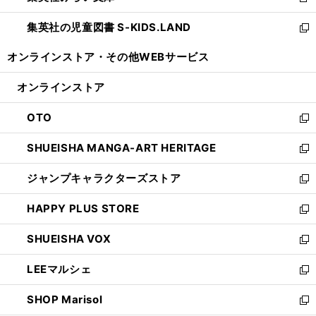
新
開
ウ
ン
し
集英社の児童図書 S-KIDS.LAND
く
で
ド
い
新
開
ウ
ウ
し
オンラインストア・
その他WEBサービス
く
で
ィ
い
開
ン
ウ
オンラインストア
く
ド
ィ
ウ
ン
OTO
で
ド
新
開
ウ
し
SHUEISHA MANGA-ART HERITAGE
く
で
い
新
開
ウ
し
ジャンプキャラクターズストア
く
ィ
い
新
ン
ウ
し
HAPPY PLUS STORE
ド
ィ
い
新
ウ
ン
ウ
し
SHUEISHA VOX
で
ド
ィ
い
新
開
ウ
ン
ウ
し
LEEマルシェ
く
で
ド
ィ
い
新
開
ウ
ン
ウ
し
SHOP Marisol
く
で
ド
ィ
い
新
開
ウ