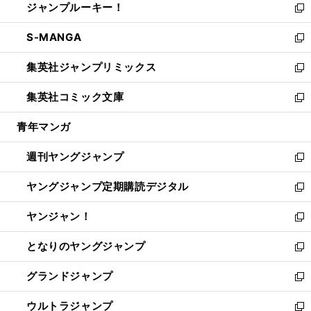
ジャンプルーキー！
く
で
ド
ィ
い
新
開
ウ
ン
ウ
し
S-MANGA
く
で
ド
ィ
い
新
開
ウ
ン
ウ
し
集英社ジャンプリミックス
く
で
ド
ィ
い
新
開
ウ
ン
ウ
し
集英社コミック文庫
く
で
ド
ィ
い
新
開
ウ
ン
ウ
し
青年マンガ
く
で
ド
ィ
い
開
ウ
ン
ウ
週刊ヤングジャンプ
く
で
ド
ィ
新
開
ウ
ン
し
ヤングジャンプ定期購読デジタル
く
で
ド
い
新
開
ウ
ウ
し
ヤンジャン！
く
で
ィ
い
新
開
ン
ウ
し
となりのヤングジャンプ
く
ド
ィ
い
新
ウ
ン
ウ
し
グランドジャンプ
で
ド
ィ
い
新
開
ウ
ン
ウ
し
ウルトラジャンプ
く
で
ド
ィ
い
新