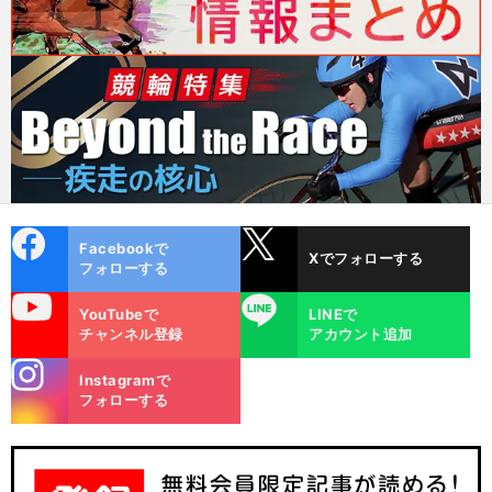
cebo
X
Facebookで
Xでフォローする
ok
フォローする
uTube
LINE
YouTubeで
LINEで
チャンネル登録
アカウント追加
stagra
Instagramで
m
フォローする