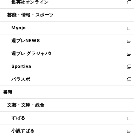
集英社オンライン
く
で
ド
ィ
い
新
開
ウ
ン
ウ
し
芸能・情報・スポーツ
く
で
ド
ィ
い
開
ウ
ン
ウ
Myojo
く
で
ド
ィ
新
開
ウ
ン
し
週プレNEWS
く
で
ド
い
新
開
ウ
ウ
し
週プレ グラジャパ!
く
で
ィ
い
新
開
ン
ウ
し
Sportiva
く
ド
ィ
い
新
ウ
ン
ウ
し
パラスポ
で
ド
ィ
い
新
開
ウ
ン
ウ
し
書籍
く
で
ド
ィ
い
開
ウ
ン
ウ
文芸・文庫・総合
く
で
ド
ィ
開
ウ
ン
すばる
く
で
ド
新
開
ウ
し
小説すばる
く
で
い
新