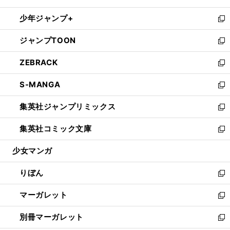
開
ウ
ン
ウ
し
少年ジャンプ+
く
で
ド
ィ
い
新
開
ウ
ン
ウ
し
ジャンプTOON
く
で
ド
ィ
い
新
開
ウ
ン
ウ
し
ZEBRACK
く
で
ド
ィ
い
新
開
ウ
ン
ウ
し
S-MANGA
く
で
ド
ィ
い
新
開
ウ
ン
ウ
し
集英社ジャンプリミックス
く
で
ド
ィ
い
新
開
ウ
ン
ウ
し
集英社コミック文庫
く
で
ド
ィ
い
新
開
ウ
ン
ウ
し
少女マンガ
く
で
ド
ィ
い
開
ウ
ン
ウ
りぼん
く
で
ド
ィ
新
開
ウ
ン
し
マーガレット
く
で
ド
い
新
開
ウ
ウ
し
別冊マーガレット
く
で
ィ
い
新
開
ン
ウ