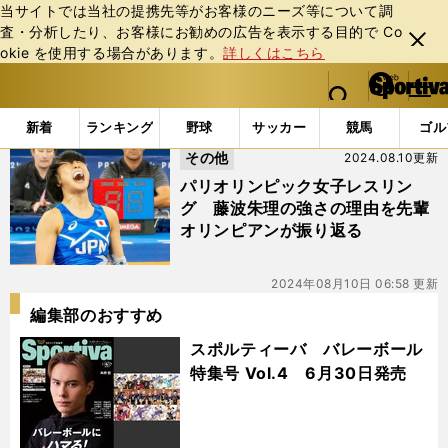
当サイトでは当社の提携先等がお客様のニーズ等について調
査・分析したり、お客様にお勧めの広告を表⽰する⽬的で Co
閉じ
okie を使⽤する場合があります。
詳しくはこちら
る
マイペ
web Sportiva (webスポルティーバ)
検索
メニュ
we
ー
「#皆川博恵」の最新ニュース・ 情報
b
ジ
新着
ランキング
野球
サッカー
競馬
ゴル
ス
その他
2024.08.10更新
ポ
ル
パリオリンピック女子レスリン
テ
グ 藤波朱理の強さの理由を先輩
ィ
オリンピアンが振り返る
ー
バ
2024年08月10日 06:58 更新
編集部のおすすめ
スポルティーバ バレーボール
特集号 Vol.4 6月30日発売