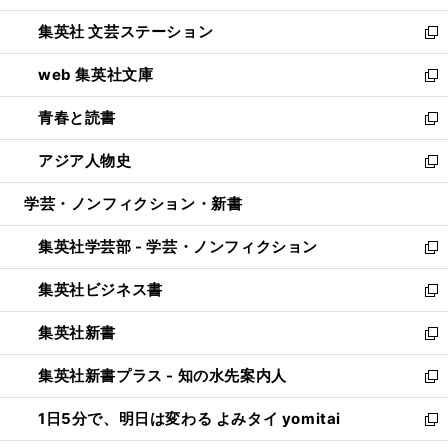
開
ウ
し
集英社 文芸ステーション
く
ィ
い
新
ン
ウ
し
web 集英社文庫
ド
ィ
い
新
ウ
ン
ウ
し
青春と読書
で
ド
ィ
い
新
開
ウ
ン
ウ
し
アジア人物史
く
で
ド
ィ
い
新
開
ウ
ン
ウ
し
学芸・ノンフィクション・新書
く
で
ド
ィ
い
開
ウ
ン
ウ
集英社学芸部 - 学芸・ノンフィクション
く
で
ド
ィ
新
開
ウ
ン
し
集英社ビジネス書
く
で
ド
い
新
開
ウ
ウ
し
集英社新書
く
で
ィ
い
新
開
ン
ウ
し
集英社新書プラス - 知の水先案内人
く
ド
ィ
い
新
ウ
ン
ウ
し
1日5分で、明日は変わる よみタイ yomitai
で
ド
ィ
い
新
開
ウ
ン
ウ
し