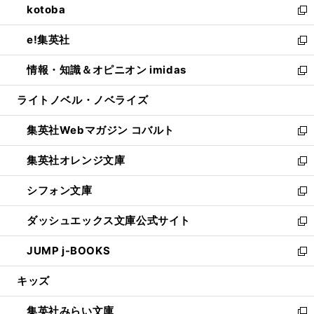
kotoba
く
で
ド
ィ
い
新
開
ウ
ン
ウ
し
e!集英社
く
で
ド
ィ
い
新
開
ウ
ン
ウ
し
情報・知識＆オピニオン imidas
く
で
ド
ィ
い
新
開
ウ
ン
ウ
し
ライトノベル・ノベライズ
く
で
ド
ィ
い
開
ウ
ン
ウ
集英社Webマガジン コバルト
く
で
ド
ィ
新
開
ウ
ン
し
集英社オレンジ文庫
く
で
ド
い
新
開
ウ
ウ
し
シフォン文庫
く
で
ィ
い
新
開
ン
ウ
し
ダッシュエックス文庫公式サイト
く
ド
ィ
い
新
ウ
ン
ウ
し
JUMP j-BOOKS
で
ド
ィ
い
新
開
ウ
ン
ウ
し
キッズ
く
で
ド
ィ
い
開
ウ
ン
ウ
集英社みらい文庫
く
で
ド
ィ