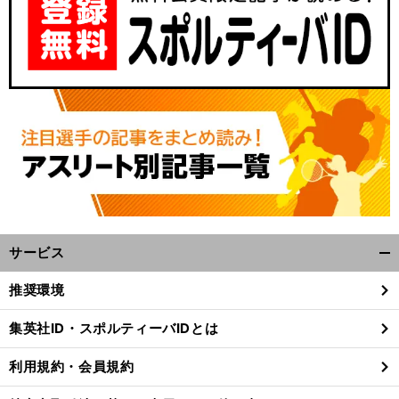
サービス
開
く/
推奨環境
閉
じ
集英社ID・スポルティーバIDとは
る
利用規約・会員規約