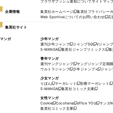
ブラウザプッシュ通知について
サイトマッ
企業情報
集英社ホームページ
集英社プライバシー
新
Web Sportivaについてのお問い合わせ
広
し
新
い
し
集英社サイト
ウ
い
ィ
ウ
マンガ
少年マンガ
ン
ィ
週刊少年ジャンプ
ジャンプSQ
Vジャン
ド
ン
新
新
S-MANGA
集英社ジャンプリミックス
集
ウ
ド
新
し
し
新
で
ウ
し
い
い
し
青年マンガ
開
で
い
ウ
ウ
い
週刊ヤングジャンプ
ヤングジャンプ定期
新
く
開
ウ
ィ
ィ
ウ
ウルトラジャンプ
少年ジャンプ+
ジャン
新
し
新
く
ィ
ン
ン
ィ
し
い
し
ン
ド
ド
ン
少女マンガ
い
ウ
い
ド
ウ
ウ
ド
りぼん
マーガレット
別冊マーガレット
新
新
新
ウ
ィ
ウ
ウ
で
で
ウ
S-MANGA
集英社コミック文庫
し
新
し
新
ィ
ン
ィ
で
開
開
で
い
し
い
し
ン
ド
ン
女性マンガ
開
く
く
開
ウ
い
ウ
い
ド
ウ
ド
Cookie
Cocohana
office YOU
マンガM
く
く
新
新
新
ィ
ウ
ィ
ウ
ウ
で
ウ
集英社コミック文庫
し
新
し
し
ン
ィ
ン
ィ
で
開
で