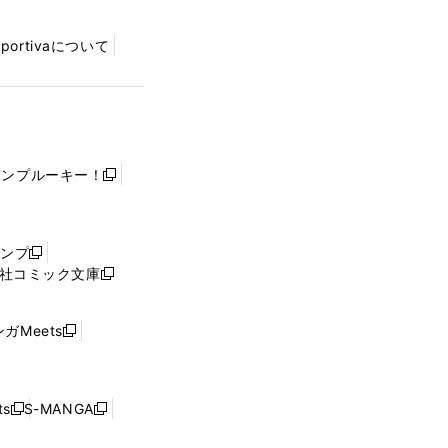
Sportivaについて
ャンプルーキー！
新
し
い
ウ
ャンプ
新
ィ
社コミック文庫
し
新
ン
い
し
ド
ウ
い
ウ
ガMeets
新
ィ
ウ
で
し
ン
ィ
開
い
ド
ン
く
ウ
ウ
ド
s
S-MANGA
新
新
ィ
で
ウ
し
し
ン
開
で