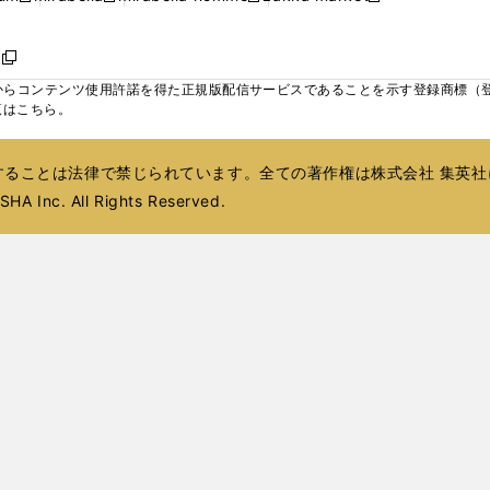
ィ
ウ
ウ
ウ
く
く
く
く
い
し
し
い
し
し
い
ン
で
で
で
ウ
い
い
ウ
い
い
ウ
ド
ボ
開
開
開
新
ィ
ウ
ウ
ィ
ウ
ウ
ィ
ウ
く
く
く
し
らコンテンツ使用許諾を得た正規版配信サービスであることを示す登録商標（登録番
ン
ィ
ィ
ン
ィ
ィ
ン
で
い
覧はこちら。
ド
ン
ン
ド
ン
ン
ド
開
ウ
ウ
ド
ド
ウ
ド
ド
ウ
く
ィ
で
ウ
ウ
で
ウ
ウ
で
ることは法律で禁じられています。全ての著作権は株式会社 集英社
ン
開
で
で
開
で
で
開
ド
HA Inc. All Rights Reserved.
く
開
開
く
開
開
く
ウ
く
く
く
く
で
開
く