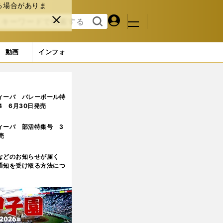
る場合がありま
マイペ
閉じ
検索
メニュ
ー
る
す
ジ
る
動画
インフォ
ィーバ バレーボール特
.4 6月30日発売
ィーバ 部活特集号 3
売
などのお知らせが届く
通知を受け取る方法につ