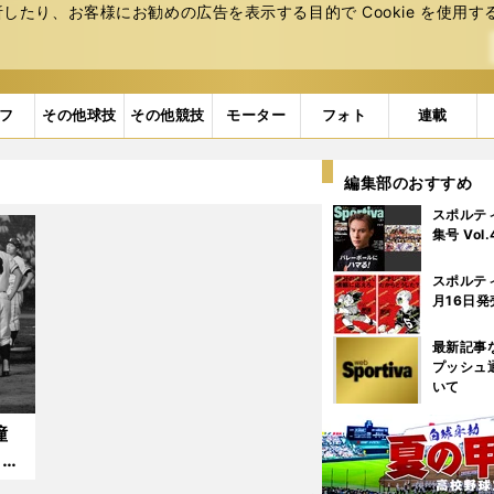
たり、お客様にお勧めの広告を表⽰する⽬的で Cookie を使⽤す
フ
その他球技
その他競技
モーター
フォト
連載
編集部のおすすめ
スポルテ
集号 Vol
スポルテ
月16日発
最新記事
プッシュ
いて
憧
した