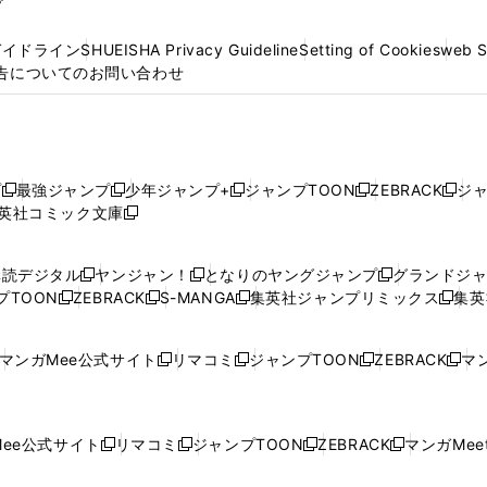
プ
ガイドライン
SHUEISHA Privacy Guideline
Setting of Cookies
web 
告についてのお問い合わせ
プ
最強ジャンプ
少年ジャンプ+
ジャンプTOON
ZEBRACK
ジ
新
新
新
新
新
英社コミック文庫
し
新
し
し
し
し
い
い
し
い
い
い
ウ
ウ
い
ウ
ウ
ウ
購読デジタル
ヤンジャン！
となりのヤングジャンプ
グランドジ
新
新
新
ィ
ィ
ウ
ィ
ィ
ィ
プTOON
ZEBRACK
S-MANGA
集英社ジャンプリミックス
集英
新
し
新
し
新
し
新
ン
ン
ィ
ン
ン
ン
し
い
し
い
し
い
し
ド
ド
ン
ド
ド
ド
い
ウ
い
ウ
い
ウ
い
ウ
ウ
ド
ウ
ウ
ウ
マンガMee公式サイト
リマコミ
ジャンプTOON
ZEBRACK
マン
新
新
新
新
ウ
ィ
ウ
ィ
ウ
ィ
ウ
で
で
ウ
で
で
で
し
し
し
し
し
ィ
ン
ィ
ン
ィ
ン
ィ
開
開
で
開
開
開
い
い
い
い
い
ン
ド
ン
ド
ン
ド
ン
く
く
開
く
く
く
ウ
ウ
ウ
ウ
ウ
ド
ウ
ド
ウ
ド
ウ
ド
ee公式サイト
リマコミ
ジャンプTOON
ZEBRACK
マンガMeet
く
新
新
新
新
ィ
ィ
ィ
ィ
ィ
ウ
で
ウ
で
ウ
で
ウ
し
し
し
し
ン
ン
ン
ン
ン
で
開
で
開
で
開
で