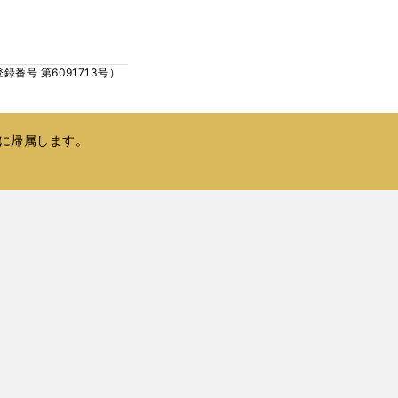
ウ
い
で
ウ
開
ィ
く
号 第6091713号）
ン
ド
ウ
で
に帰属します。
開
く