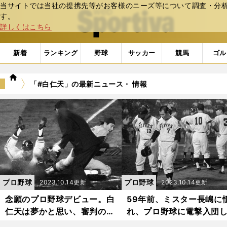
当サイトでは当社の提携先等がお客様のニーズ等について調査・分析し
web Sportiva (webスポルティーバ)
す。
詳しくはこちら
新着
ランキング
野球
サッカー
競馬
ゴル
we
「#白仁天」の最新ニュース・ 情報
b
ス
ポ
ル
テ
ィ
ー
バ
プロ野球
プロ野球
2023.10.14更新
2023.10.14更新
念願のプロ野球デビュー。白
59年前、ミスター長嶋に
仁天は夢かと思い、審判の足
れ、プロ野球に電撃入団
を蹴ってみた
韓国人がいた