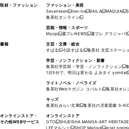
い
し
い
い
ド
ン
ド
ン
取材・ファッション
ファッション・美容
開
く
開
ウ
い
ウ
ウ
ウ
ド
ウ
ド
Seventeen
non-no
BAILA
MAQUIA
S
く
く
新
新
新
新
ィ
ウ
ィ
ィ
で
ウ
で
ウ
集英社オンライン
し
新
し
し
し
ン
ィ
ン
ン
開
で
開
で
い
し
い
い
い
ド
ン
ド
ド
芸能・情報・スポーツ
く
開
く
開
ウ
い
ウ
ウ
ウ
ウ
ド
ウ
ウ
Myojo
週プレNEWS
週プレ グラジャパ!
く
く
新
新
新
ィ
ウ
ィ
ィ
ィ
で
ウ
で
で
し
し
ン
ィ
ン
ン
ン
書籍
文芸・文庫・総合
開
で
開
開
い
い
ド
ン
ド
ド
ド
すばる
小説すばる
集英社 文芸ステーシ
く
開
く
く
新
新
ウ
ウ
ウ
ド
ウ
ウ
ウ
く
し
し
ィ
ィ
学芸・ノンフィクション・新書
で
ウ
で
で
で
い
い
ン
ン
集英社学芸部 - 学芸・ノンフィクション
開
で
開
開
開
新
ウ
ウ
ド
ド
1日5分で、明日は変わる よみタイ yomitai
く
開
く
く
く
し
新
ィ
ィ
ウ
ウ
く
い
ン
ン
ライトノベル・ノベライズ
で
で
ウ
ド
ド
集英社Webマガジン コバルト
集英社オレ
開
開
新
ィ
ウ
ウ
く
く
し
ン
キッズ
で
で
い
ド
集英社みらい文庫
集英社の児童図書 S-KID
開
開
新
ウ
ウ
く
く
し
ィ
オンラインストア・
オンラインストア
で
い
ン
その他WEBサービス
OTO
SHUEISHA MANGA-ART HERITAGE
開
新
ウ
ド
LEEマルシェ
SHOP Marisol
eclat prem
く
し
新
新