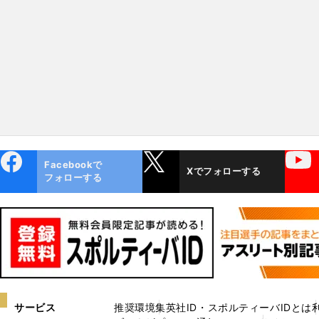
ebo
X
YouTube
Facebookで
Xでフォローする
ok
フォローする
サービス
推奨環境
集英社ID・スポルティーバIDとは