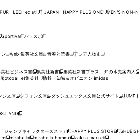
い
い
い
い
ド
ド
ド
ド
ド
開
く
開
く
開
く
開
ウ
ウ
ウ
ウ
ウ
ウ
ウ
ウ
ウ
PUR
LEE
eclat
T JAPAN
HAPPY PLUS ONE
MEN'S NON-
く
く
く
く
新
新
新
新
新
ィ
ィ
ィ
ィ
で
で
で
で
で
し
し
し
し
し
ン
ン
ン
ン
開
開
開
開
開
い
い
い
い
い
ド
ド
ド
ド
く
く
く
く
く
ウ
ウ
ウ
ウ
ウ
ウ
ウ
ウ
ウ
Sportiva
パラスポ
新
新
ィ
ィ
ィ
ィ
ィ
で
で
で
で
し
し
し
ン
ン
ン
ン
ン
開
開
開
開
い
い
い
ド
ド
ド
ド
ド
ョン
web 集英社文庫
青春と読書
アジア人物史
く
く
く
く
新
新
新
新
ウ
ウ
ウ
ウ
ウ
ウ
ウ
ウ
し
し
し
し
ィ
ィ
ィ
で
で
で
で
で
い
い
い
い
ン
ン
ン
集英社ビジネス書
集英社新書
集英社新書プラス - 知の水先案内人
開
開
開
開
開
新
新
新
ウ
ウ
ウ
ウ
ド
ド
ド
kotoba
e!集英社
情報・知識＆オピニオン imidas
く
く
く
く
く
新
し
新
し
新
ィ
ィ
ィ
ィ
ウ
ウ
ウ
し
し
い
し
い
し
ン
ン
ン
ン
で
で
で
い
い
ウ
い
ウ
い
ド
ド
ド
ド
ンジ文庫
シフォン文庫
ダッシュエックス文庫公式サイト
JUMP 
開
開
開
新
新
新
ウ
ウ
ィ
ウ
ィ
ウ
ウ
ウ
ウ
ウ
く
く
く
し
し
し
ィ
ィ
ン
ィ
ン
ィ
で
で
で
で
い
い
い
ン
ン
ド
ン
ド
ン
S.LAND
開
開
開
開
新
ウ
ウ
ウ
ド
ド
ウ
ド
ウ
ド
く
く
く
く
し
ィ
ィ
ィ
ウ
ウ
で
ウ
で
ウ
い
ン
ン
ン
ジャンプキャラクターズストア
HAPPY PLUS STORE
SHUEIS
で
で
開
で
開
で
新
新
新
ウ
ド
ド
ド
ium
mirabella
mirabella homme
zakka market
開
開
く
開
く
開
し
新
新
新
し
新
し