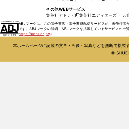
ィ
ウ
い
し
し
ン
その他WEBサービス
で
ウ
い
い
ド
集英社アドナビ
集英社エディターズ・ラ
開
新
ィ
ウ
ウ
ウ
く
し
ABJマークは、この電子書店・電子書籍配信サービスが、著作権者か
ン
ィ
ィ
で
い
です。ABJマークの詳細、ABJマークを掲示しているサービスの一
ド
ン
ン
開
https://aebs.or.jp/
ウ
新
ウ
ド
ド
く
し
ィ
で
ウ
ウ
い
本ホームページに記載の文章・画像・写真などを無断で複製す
ン
開
で
で
ウ
ド
© SHUEIS
ィ
く
開
開
ン
ウ
く
く
ド
で
ウ
開
で
開
く
く