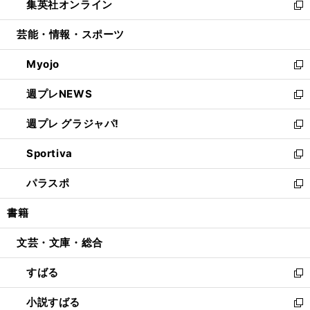
集英社オンライン
く
で
ド
ィ
い
新
開
ウ
ン
ウ
し
芸能・情報・スポーツ
く
で
ド
ィ
い
開
ウ
ン
ウ
Myojo
く
で
ド
ィ
新
開
ウ
ン
し
週プレNEWS
く
で
ド
い
新
開
ウ
ウ
し
週プレ グラジャパ!
く
で
ィ
い
新
開
ン
ウ
し
Sportiva
く
ド
ィ
い
新
ウ
ン
ウ
し
パラスポ
で
ド
ィ
い
新
開
ウ
ン
ウ
し
書籍
く
で
ド
ィ
い
開
ウ
ン
ウ
文芸・文庫・総合
く
で
ド
ィ
開
ウ
ン
すばる
く
で
ド
新
開
ウ
し
小説すばる
く
で
い
新