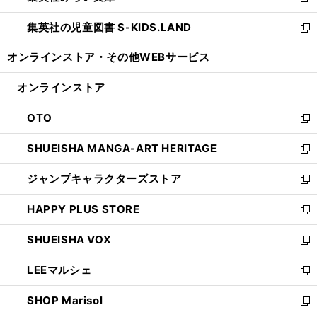
新
開
ウ
ン
し
集英社の児童図書 S-KIDS.LAND
く
で
ド
い
新
開
ウ
ウ
し
オンラインストア・
その他WEBサービス
く
で
ィ
い
開
ン
ウ
オンラインストア
く
ド
ィ
ウ
ン
OTO
で
ド
新
開
ウ
し
SHUEISHA MANGA-ART HERITAGE
く
で
い
新
開
ウ
し
ジャンプキャラクターズストア
く
ィ
い
新
ン
ウ
し
HAPPY PLUS STORE
ド
ィ
い
新
ウ
ン
ウ
し
SHUEISHA VOX
で
ド
ィ
い
新
開
ウ
ン
ウ
し
LEEマルシェ
く
で
ド
ィ
い
新
開
ウ
ン
ウ
し
SHOP Marisol
く
で
ド
ィ
い
新
開
ウ