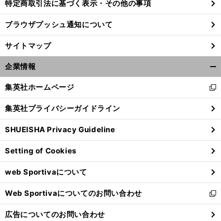
特定商取引法に基づく表示・その他の事項
ブラウザプッシュ通知について
サイトマップ
企業情報
開
く/
集英社ホームページ
新
閉
し
じ
集英社プライバシーガイドライン
い
る
ウ
SHUEISHA Privacy Guideline
ィ
ン
Setting of Cookies
ド
ウ
web Sportivaについて
で
開
Web Sportivaについてのお問い合わせ
く
新
し
広告についてのお問い合わせ
い