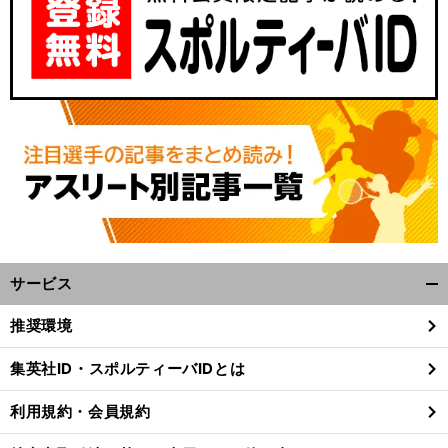
サービス
開
く/
推奨環境
閉
じ
集英社ID・スポルティーバIDとは
る
利用規約・会員規約