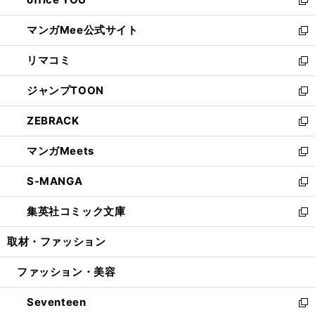
で
ィ
い
新
開
ン
ウ
し
マンガMee公式サイト
く
ド
ィ
い
新
ウ
ン
ウ
し
リマコミ
で
ド
ィ
い
新
開
ウ
ン
ウ
し
ジャンプTOON
く
で
ド
ィ
い
新
開
ウ
ン
ウ
し
ZEBRACK
く
で
ド
ィ
い
新
開
ウ
ン
ウ
し
マンガMeets
く
で
ド
ィ
い
新
開
ウ
ン
ウ
し
S-MANGA
く
で
ド
ィ
い
新
開
ウ
ン
ウ
し
集英社コミック文庫
く
で
ド
ィ
い
新
開
ウ
ン
ウ
し
取材・ファッション
く
で
ド
ィ
い
開
ウ
ン
ウ
ファッション・美容
く
で
ド
ィ
開
ウ
ン
Seventeen
く
で
ド
新