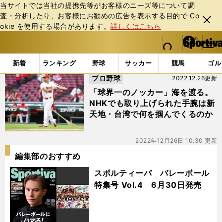
当サイトでは当社の提携先等がお客様のニーズ等について調
査・分析したり、お客様にお勧めの広告を表⽰する⽬的で Co
閉じ
okie を使⽤する場合があります。
詳しくはこちら
る
マイペ
web Sportiva (webスポルティーバ)
検索
メニュ
we
ー
「#球辞苑」の最新ニュース・ 情報
b
ジ
新着
ランキング
野球
サッカー
競馬
ゴル
ス
プロ野球
2022.12.26更新
ポ
ル
「球界一のノッカー」海を渡る。
テ
NHKでも取り上げられた手腕は新
ィ
天地・台湾で何を掴んでくるのか
ー
バ
2022年12月26日 10:30 更新
編集部のおすすめ
スポルティーバ バレーボール
特集号 Vol.4 6月30日発売