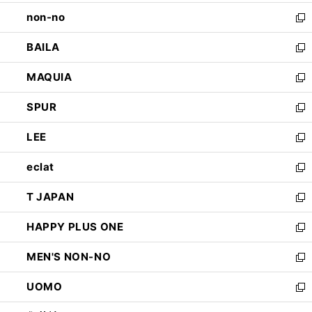
開
ウ
し
non-no
く
で
い
新
開
ウ
し
BAILA
く
ィ
い
新
ン
ウ
し
MAQUIA
ド
ィ
い
新
ウ
ン
ウ
し
SPUR
で
ド
ィ
い
新
開
ウ
ン
ウ
し
LEE
く
で
ド
ィ
い
新
開
ウ
ン
ウ
し
eclat
く
で
ド
ィ
い
新
開
ウ
ン
ウ
し
T JAPAN
く
で
ド
ィ
い
新
開
ウ
ン
ウ
し
HAPPY PLUS ONE
く
で
ド
ィ
い
新
開
ウ
ン
ウ
し
MEN'S NON-NO
く
で
ド
ィ
い
新
開
ウ
ン
ウ
し
UOMO
く
で
ド
ィ
い
新
開
ウ
ン
ウ
し