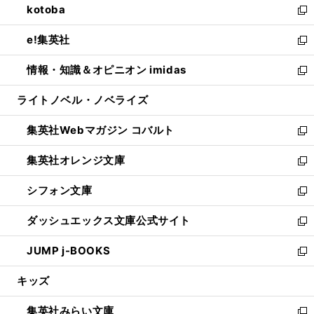
kotoba
く
で
ド
ィ
い
新
開
ウ
ン
ウ
し
e!集英社
く
で
ド
ィ
い
新
開
ウ
ン
ウ
し
情報・知識＆オピニオン imidas
く
で
ド
ィ
い
新
開
ウ
ン
ウ
し
ライトノベル・ノベライズ
く
で
ド
ィ
い
開
ウ
ン
ウ
集英社Webマガジン コバルト
く
で
ド
ィ
新
開
ウ
ン
し
集英社オレンジ文庫
く
で
ド
い
新
開
ウ
ウ
し
シフォン文庫
く
で
ィ
い
新
開
ン
ウ
し
ダッシュエックス文庫公式サイト
く
ド
ィ
い
新
ウ
ン
ウ
し
JUMP j-BOOKS
で
ド
ィ
い
新
開
ウ
ン
ウ
し
キッズ
く
で
ド
ィ
い
開
ウ
ン
ウ
集英社みらい文庫
く
で
ド
ィ