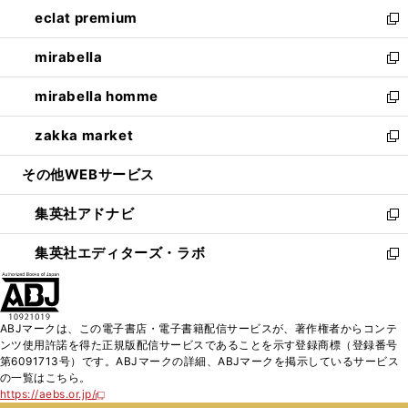
ン
ウ
し
eclat premium
く
で
ド
ィ
い
新
開
ウ
ン
ウ
し
mirabella
く
で
ド
ィ
い
新
開
ウ
ン
ウ
し
mirabella homme
く
で
ド
ィ
い
新
開
ウ
ン
ウ
し
zakka market
く
で
ド
ィ
い
新
開
ウ
ン
ウ
し
その他WEBサービス
く
で
ド
ィ
い
開
ウ
ン
ウ
集英社アドナビ
く
で
ド
ィ
新
開
ウ
ン
し
集英社エディターズ・ラボ
く
で
ド
い
新
開
ウ
ウ
し
く
で
ィ
い
開
ン
ウ
ABJマークは、この電子書店・電子書籍配信サービスが、著作権者からコンテ
く
ド
ィ
ンツ使用許諾を得た正規版配信サービスであることを示す登録商標（登録番号
ウ
ン
第6091713号）です。ABJマークの詳細、ABJマークを掲示しているサービス
で
ド
の一覧はこちら。
開
ウ
https://aebs.or.jp/
新