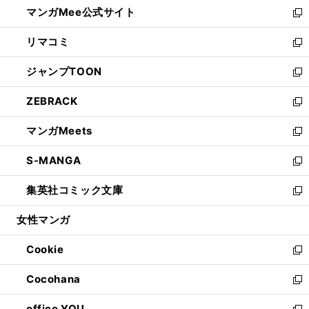
し
マンガMee公式サイト
く
ド
ィ
い
新
ウ
ン
ウ
し
リマコミ
で
ド
ィ
い
新
開
ウ
ン
ウ
し
ジャンプTOON
く
で
ド
ィ
い
新
開
ウ
ン
ウ
し
ZEBRACK
く
で
ド
ィ
い
新
開
ウ
ン
ウ
し
マンガMeets
く
で
ド
ィ
い
新
開
ウ
ン
ウ
し
S-MANGA
く
で
ド
ィ
い
新
開
ウ
ン
ウ
し
集英社コミック文庫
く
で
ド
ィ
い
新
開
ウ
ン
ウ
し
女性マンガ
く
で
ド
ィ
い
開
ウ
ン
ウ
Cookie
く
で
ド
ィ
新
開
ウ
ン
し
Cocohana
く
で
ド
い
新
開
ウ
ウ
し
office YOU
く