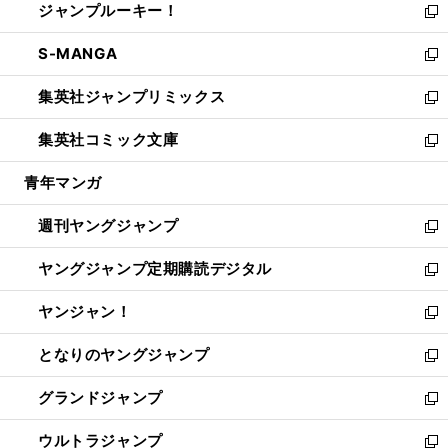
ジャンプルーキー！
く
で
ド
ィ
い
新
開
ウ
ン
ウ
し
S-MANGA
く
で
ド
ィ
い
新
開
ウ
ン
ウ
し
集英社ジャンプリミックス
く
で
ド
ィ
い
新
開
ウ
ン
ウ
し
集英社コミック文庫
く
で
ド
ィ
い
新
開
ウ
ン
ウ
し
青年マンガ
く
で
ド
ィ
い
開
ウ
ン
ウ
週刊ヤングジャンプ
く
で
ド
ィ
新
開
ウ
ン
し
ヤングジャンプ定期購読デジタル
く
で
ド
い
新
開
ウ
ウ
し
ヤンジャン！
く
で
ィ
い
新
開
ン
ウ
し
となりのヤングジャンプ
く
ド
ィ
い
新
ウ
ン
ウ
し
グランドジャンプ
で
ド
ィ
い
新
開
ウ
ン
ウ
し
ウルトラジャンプ
く
で
ド
ィ
い
新