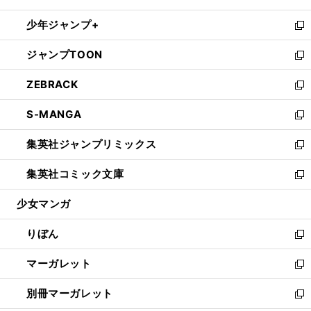
開
ウ
ン
ウ
し
少年ジャンプ+
く
で
ド
ィ
い
新
開
ウ
ン
ウ
し
ジャンプTOON
く
で
ド
ィ
い
新
開
ウ
ン
ウ
し
ZEBRACK
く
で
ド
ィ
い
新
開
ウ
ン
ウ
し
S-MANGA
く
で
ド
ィ
い
新
開
ウ
ン
ウ
し
集英社ジャンプリミックス
く
で
ド
ィ
い
新
開
ウ
ン
ウ
し
集英社コミック文庫
く
で
ド
ィ
い
新
開
ウ
ン
ウ
し
少女マンガ
く
で
ド
ィ
い
開
ウ
ン
ウ
りぼん
く
で
ド
ィ
新
開
ウ
ン
し
マーガレット
く
で
ド
い
新
開
ウ
ウ
し
別冊マーガレット
く
で
ィ
い
新
開
ン
ウ