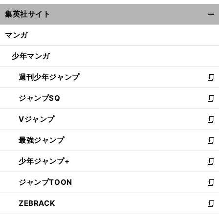
ウ
集英社サイト
ィ
開
ン
く/
マンガ
ド
閉
ウ
じ
少年マンガ
で
る
開
週刊少年ジャンプ
く
新
し
ジャンプSQ
い
新
ウ
し
Vジャンプ
ィ
い
新
ン
ウ
し
最強ジャンプ
ド
ィ
い
新
ウ
ン
ウ
し
少年ジャンプ+
で
ド
ィ
い
新
開
ウ
ン
ウ
し
ジャンプTOON
く
で
ド
ィ
い
新
開
ウ
ン
ウ
し
ZEBRACK
く
で
ド
ィ
い
新
開
ウ
ン
ウ
し