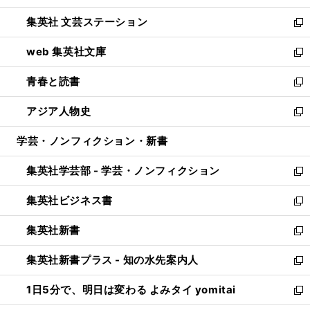
開
ウ
し
集英社 文芸ステーション
く
ィ
い
新
ン
ウ
し
web 集英社文庫
ド
ィ
い
新
ウ
ン
ウ
し
青春と読書
で
ド
ィ
い
新
開
ウ
ン
ウ
し
アジア人物史
く
で
ド
ィ
い
新
開
ウ
ン
ウ
し
学芸・ノンフィクション・新書
く
で
ド
ィ
い
開
ウ
ン
ウ
集英社学芸部 - 学芸・ノンフィクション
く
で
ド
ィ
新
開
ウ
ン
し
集英社ビジネス書
く
で
ド
い
新
開
ウ
ウ
し
集英社新書
く
で
ィ
い
新
開
ン
ウ
し
集英社新書プラス - 知の水先案内人
く
ド
ィ
い
新
ウ
ン
ウ
し
1日5分で、明日は変わる よみタイ yomitai
で
ド
ィ
い
新
開
ウ
ン
ウ
し