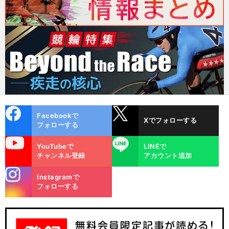
cebo
X
Facebookで
Xでフォローする
ok
フォローする
uTube
LINE
YouTubeで
LINEで
チャンネル登録
アカウント追加
stagra
Instagramで
m
フォローする