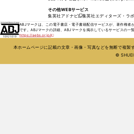
ィ
ウ
い
し
し
ン
その他WEBサービス
で
ウ
い
い
ド
集英社アドナビ
集英社エディターズ・ラ
開
新
ィ
ウ
ウ
ウ
く
し
ABJマークは、この電子書店・電子書籍配信サービスが、著作権者か
ン
ィ
ィ
で
い
です。ABJマークの詳細、ABJマークを掲示しているサービスの一
ド
ン
ン
開
https://aebs.or.jp/
ウ
新
ウ
ド
ド
く
し
ィ
で
ウ
ウ
い
本ホームページに記載の文章・画像・写真などを無断で複製す
ン
開
で
で
ウ
ド
© SHUEIS
ィ
く
開
開
ン
ウ
く
く
ド
で
ウ
開
で
開
く
く