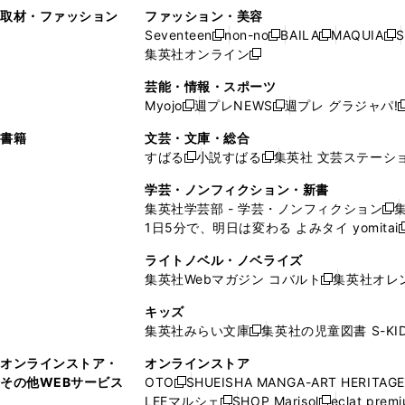
い
し
い
い
ド
ン
ド
ン
取材・ファッション
ファッション・美容
開
く
開
ウ
い
ウ
ウ
ウ
ド
ウ
ド
Seventeen
non-no
BAILA
MAQUIA
S
く
く
新
新
新
新
ィ
ウ
ィ
ィ
で
ウ
で
ウ
集英社オンライン
し
新
し
し
し
ン
ィ
ン
ン
開
で
開
で
い
し
い
い
い
ド
ン
ド
ド
芸能・情報・スポーツ
く
開
く
開
ウ
い
ウ
ウ
ウ
ウ
ド
ウ
ウ
Myojo
週プレNEWS
週プレ グラジャパ!
く
く
新
新
新
ィ
ウ
ィ
ィ
ィ
で
ウ
で
で
し
し
ン
ィ
ン
ン
ン
書籍
文芸・文庫・総合
開
で
開
開
い
い
ド
ン
ド
ド
ド
すばる
小説すばる
集英社 文芸ステーシ
く
開
く
く
新
新
ウ
ウ
ウ
ド
ウ
ウ
ウ
く
し
し
ィ
ィ
学芸・ノンフィクション・新書
で
ウ
で
で
で
い
い
ン
ン
集英社学芸部 - 学芸・ノンフィクション
開
で
開
開
開
新
ウ
ウ
ド
ド
1日5分で、明日は変わる よみタイ yomitai
く
開
く
く
く
し
新
ィ
ィ
ウ
ウ
く
い
ン
ン
ライトノベル・ノベライズ
で
で
ウ
ド
ド
集英社Webマガジン コバルト
集英社オレ
開
開
新
ィ
ウ
ウ
く
く
し
ン
キッズ
で
で
い
ド
集英社みらい文庫
集英社の児童図書 S-KID
開
開
新
ウ
ウ
く
く
し
ィ
オンラインストア・
オンラインストア
で
い
ン
その他WEBサービス
OTO
SHUEISHA MANGA-ART HERITAGE
開
新
ウ
ド
LEEマルシェ
SHOP Marisol
eclat prem
く
し
新
新