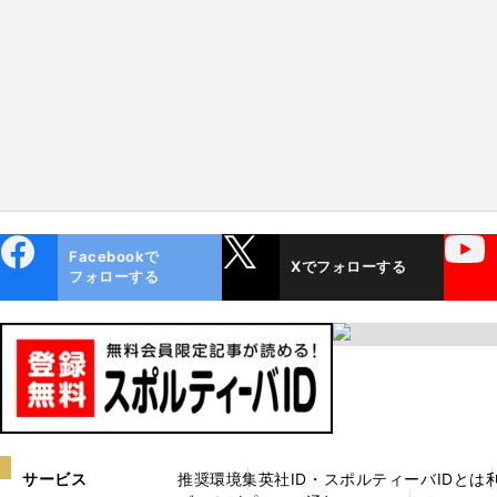
ebo
X
YouTube
Facebookで
Xでフォローする
ok
フォローする
サービス
推奨環境
集英社ID・スポルティーバIDとは