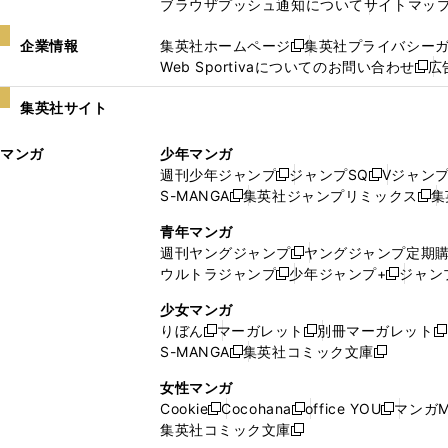
ブラウザプッシュ通知について
サイトマッ
企業情報
集英社ホームページ
集英社プライバシー
新
Web Sportivaについてのお問い合わせ
広
し
新
い
し
集英社サイト
ウ
い
ィ
ウ
マンガ
少年マンガ
ン
ィ
週刊少年ジャンプ
ジャンプSQ
Vジャン
ド
ン
新
新
S-MANGA
集英社ジャンプリミックス
集
ウ
ド
新
し
し
新
で
ウ
し
い
い
し
青年マンガ
開
で
い
ウ
ウ
い
週刊ヤングジャンプ
ヤングジャンプ定期
新
く
開
ウ
ィ
ィ
ウ
ウルトラジャンプ
少年ジャンプ+
ジャン
新
し
新
く
ィ
ン
ン
ィ
し
い
し
ン
ド
ド
ン
少女マンガ
い
ウ
い
ド
ウ
ウ
ド
りぼん
マーガレット
別冊マーガレット
新
新
新
ウ
ィ
ウ
ウ
で
で
ウ
S-MANGA
集英社コミック文庫
し
新
し
新
ィ
ン
ィ
で
開
開
で
い
し
い
し
ン
ド
ン
女性マンガ
開
く
く
開
ウ
い
ウ
い
ド
ウ
ド
Cookie
Cocohana
office YOU
マンガM
く
く
新
新
新
ィ
ウ
ィ
ウ
ウ
で
ウ
集英社コミック文庫
し
新
し
し
ン
ィ
ン
ィ
で
開
で