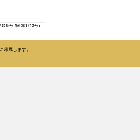
ウ
い
で
ウ
開
ィ
く
号 第6091713号）
ン
ド
ウ
で
に帰属します。
開
く