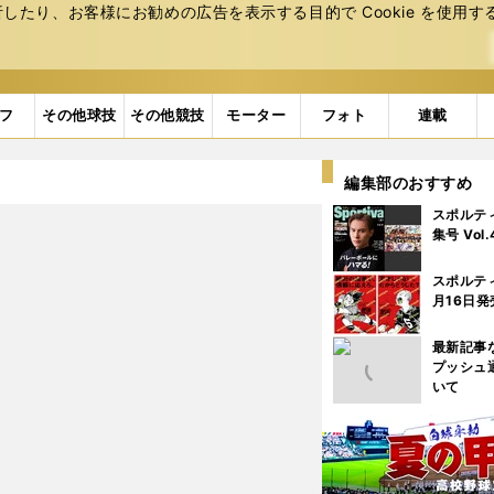
たり、お客様にお勧めの広告を表⽰する⽬的で Cookie を使⽤す
フ
その他球技
その他競技
モーター
フォト
連載
編集部のおすすめ
スポルテ
集号 Vol
スポルテ
月16日発
最新記事
プッシュ
いて