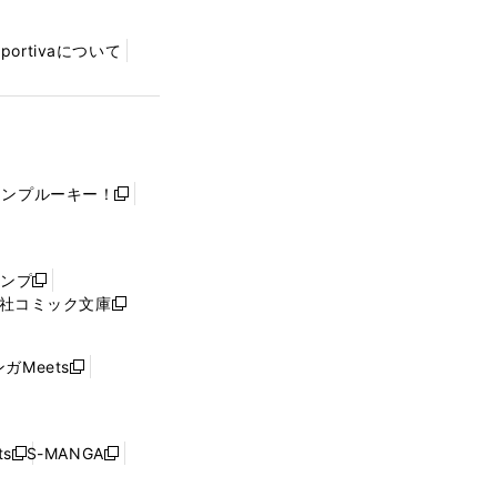
Sportivaについて
ャンプルーキー！
新
し
い
ウ
ャンプ
新
ィ
社コミック文庫
し
新
ン
い
し
ド
ウ
い
ウ
ガMeets
新
ィ
ウ
で
し
ン
ィ
開
い
ド
ン
く
ウ
ウ
ド
s
S-MANGA
新
新
ィ
で
ウ
し
し
ン
開
で