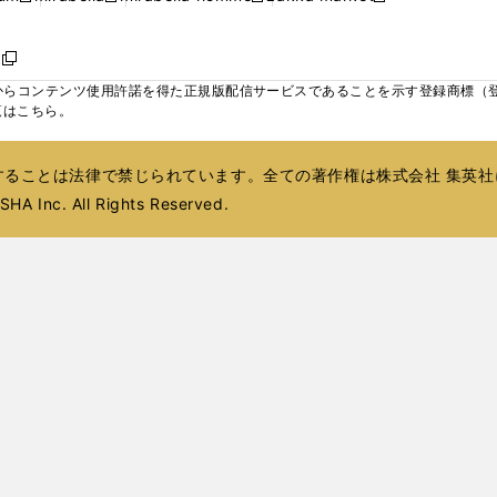
ィ
ウ
ウ
ウ
く
く
く
く
い
し
し
い
し
し
い
ン
で
で
で
ウ
い
い
ウ
い
い
ウ
ド
ボ
開
開
開
新
ィ
ウ
ウ
ィ
ウ
ウ
ィ
ウ
く
く
く
し
らコンテンツ使用許諾を得た正規版配信サービスであることを示す登録商標（登録番
ン
ィ
ィ
ン
ィ
ィ
ン
で
い
覧はこちら。
ド
ン
ン
ド
ン
ン
ド
開
ウ
ウ
ド
ド
ウ
ド
ド
ウ
く
ィ
で
ウ
ウ
で
ウ
ウ
で
ることは法律で禁じられています。全ての著作権は株式会社 集英社
ン
開
で
で
開
で
で
開
ド
HA Inc. All Rights Reserved.
く
開
開
く
開
開
く
ウ
く
く
く
く
で
開
く