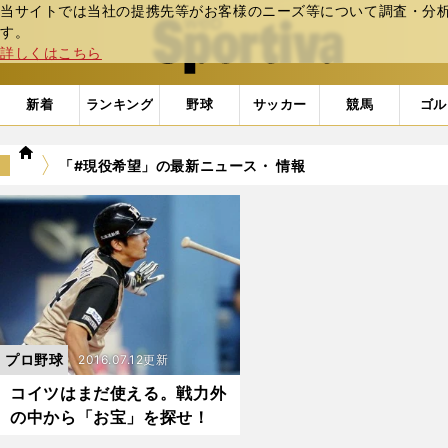
当サイトでは当社の提携先等がお客様のニーズ等について調査・分析し
web Sportiva (webスポルティーバ)
す。
詳しくはこちら
新着
ランキング
野球
サッカー
競馬
ゴル
we
「#現役希望」の最新ニュース・ 情報
b
ス
ポ
ル
テ
ィ
ー
バ
プロ野球
2016.07.12更新
コイツはまだ使える。戦力外
の中から「お宝」を探せ！