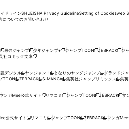
プ
ガイドライン
SHUEISHA Privacy Guideline
Setting of Cookies
web 
告についてのお問い合わせ
プ
最強ジャンプ
少年ジャンプ+
ジャンプTOON
ZEBRACK
ジ
新
新
新
新
新
英社コミック文庫
し
新
し
し
し
し
い
い
し
い
い
い
ウ
ウ
い
ウ
ウ
ウ
購読デジタル
ヤンジャン！
となりのヤングジャンプ
グランドジ
新
新
新
ィ
ィ
ウ
ィ
ィ
ィ
プTOON
ZEBRACK
S-MANGA
集英社ジャンプリミックス
集英
新
し
新
し
新
し
新
ン
ン
ィ
ン
ン
ン
し
い
し
い
し
い
し
ド
ド
ン
ド
ド
ド
い
ウ
い
ウ
い
ウ
い
ウ
ウ
ド
ウ
ウ
ウ
マンガMee公式サイト
リマコミ
ジャンプTOON
ZEBRACK
マン
新
新
新
新
ウ
ィ
ウ
ィ
ウ
ィ
ウ
で
で
ウ
で
で
で
し
し
し
し
し
ィ
ン
ィ
ン
ィ
ン
ィ
開
開
で
開
開
開
い
い
い
い
い
ン
ド
ン
ド
ン
ド
ン
く
く
開
く
く
く
ウ
ウ
ウ
ウ
ウ
ド
ウ
ド
ウ
ド
ウ
ド
ee公式サイト
リマコミ
ジャンプTOON
ZEBRACK
マンガMeet
く
新
新
新
新
ィ
ィ
ィ
ィ
ィ
ウ
で
ウ
で
ウ
で
ウ
し
し
し
し
ン
ン
ン
ン
ン
で
開
で
開
で
開
で