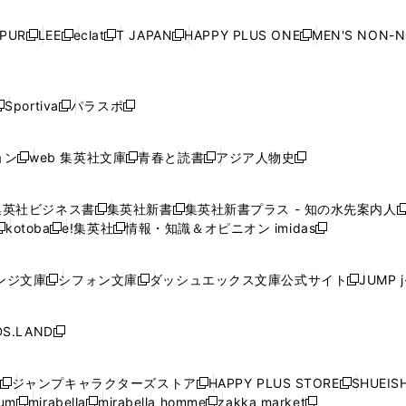
い
い
い
い
ド
ド
ド
ド
ド
開
く
開
く
開
く
開
ウ
ウ
ウ
ウ
ウ
ウ
ウ
ウ
ウ
PUR
LEE
eclat
T JAPAN
HAPPY PLUS ONE
MEN'S NON-
く
く
く
く
新
新
新
新
新
ィ
ィ
ィ
ィ
で
で
で
で
で
し
し
し
し
し
ン
ン
ン
ン
開
開
開
開
開
い
い
い
い
い
ド
ド
ド
ド
く
く
く
く
く
ウ
ウ
ウ
ウ
ウ
ウ
ウ
ウ
ウ
Sportiva
パラスポ
新
新
ィ
ィ
ィ
ィ
ィ
で
で
で
で
し
し
し
ン
ン
ン
ン
ン
開
開
開
開
い
い
い
ド
ド
ド
ド
ド
ョン
web 集英社文庫
青春と読書
アジア人物史
く
く
く
く
新
新
新
新
ウ
ウ
ウ
ウ
ウ
ウ
ウ
ウ
し
し
し
し
ィ
ィ
ィ
で
で
で
で
で
い
い
い
い
ン
ン
ン
集英社ビジネス書
集英社新書
集英社新書プラス - 知の水先案内人
開
開
開
開
開
新
新
新
ウ
ウ
ウ
ウ
ド
ド
ド
kotoba
e!集英社
情報・知識＆オピニオン imidas
く
く
く
く
く
新
し
新
し
新
ィ
ィ
ィ
ィ
ウ
ウ
ウ
し
し
い
し
い
し
ン
ン
ン
ン
で
で
で
い
い
ウ
い
ウ
い
ド
ド
ド
ド
ンジ文庫
シフォン文庫
ダッシュエックス文庫公式サイト
JUMP 
開
開
開
新
新
新
ウ
ウ
ィ
ウ
ィ
ウ
ウ
ウ
ウ
ウ
く
く
く
し
し
し
ィ
ィ
ン
ィ
ン
ィ
で
で
で
で
い
い
い
ン
ン
ド
ン
ド
ン
S.LAND
開
開
開
開
新
ウ
ウ
ウ
ド
ド
ウ
ド
ウ
ド
く
く
く
く
し
ィ
ィ
ィ
ウ
ウ
で
ウ
で
ウ
い
ン
ン
ン
ジャンプキャラクターズストア
HAPPY PLUS STORE
SHUEIS
で
で
開
で
開
で
新
新
新
ウ
ド
ド
ド
ium
mirabella
mirabella homme
zakka market
開
開
く
開
く
開
し
新
新
新
し
新
し