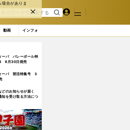
る場合がありま
マイペ
閉じ
検索
メニュ
ー
る
す
ジ
る
動画
インフォ
ィーバ バレーボール特
.4 6月30日発売
ィーバ 部活特集号 3
売
などのお知らせが届く
通知を受け取る方法につ