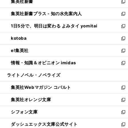
集英社新書
く
で
ィ
い
新
開
ン
ウ
し
集英社新書プラス - 知の水先案内人
く
ド
ィ
い
新
ウ
ン
ウ
し
1日5分で、明日は変わる よみタイ yomitai
で
ド
ィ
い
新
開
ウ
ン
ウ
し
kotoba
く
で
ド
ィ
い
新
開
ウ
ン
ウ
し
e!集英社
く
で
ド
ィ
い
新
開
ウ
ン
ウ
し
情報・知識＆オピニオン imidas
く
で
ド
ィ
い
新
開
ウ
ン
ウ
し
ライトノベル・ノベライズ
く
で
ド
ィ
い
開
ウ
ン
ウ
集英社Webマガジン コバルト
く
で
ド
ィ
新
開
ウ
ン
し
集英社オレンジ文庫
く
で
ド
い
新
開
ウ
ウ
し
シフォン文庫
く
で
ィ
い
新
開
ン
ウ
し
ダッシュエックス文庫公式サイト
く
ド
ィ
い
新