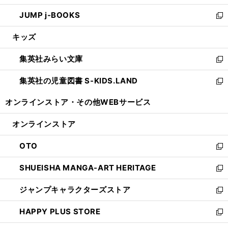
ウ
ン
ウ
し
JUMP j-BOOKS
で
ド
ィ
い
新
開
ウ
ン
ウ
し
キッズ
く
で
ド
ィ
い
開
ウ
ン
ウ
集英社みらい文庫
く
で
ド
ィ
新
開
ウ
ン
し
集英社の児童図書 S-KIDS.LAND
く
で
ド
い
新
開
ウ
ウ
し
オンラインストア・
その他WEBサービス
く
で
ィ
い
開
ン
ウ
オンラインストア
く
ド
ィ
ウ
ン
OTO
で
ド
新
開
ウ
し
SHUEISHA MANGA-ART HERITAGE
く
で
い
新
開
ウ
し
ジャンプキャラクターズストア
く
ィ
い
新
ン
ウ
し
HAPPY PLUS STORE
ド
ィ
い
新
ウ
ン
ウ
し