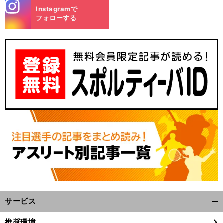
stagra
Instagramで
m
フォローする
サービス
開
く/
推奨環境