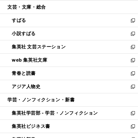
開
ウ
ン
ウ
文芸・文庫・総合
く
で
ド
ィ
開
ウ
ン
すばる
く
で
ド
新
開
ウ
し
小説すばる
く
で
い
新
開
ウ
し
集英社 文芸ステーション
く
ィ
い
新
ン
ウ
し
web 集英社文庫
ド
ィ
い
新
ウ
ン
ウ
し
青春と読書
で
ド
ィ
い
新
開
ウ
ン
ウ
し
アジア人物史
く
で
ド
ィ
い
新
開
ウ
ン
ウ
し
学芸・ノンフィクション・新書
く
で
ド
ィ
い
開
ウ
ン
ウ
集英社学芸部 - 学芸・ノンフィクション
く
で
ド
ィ
新
開
ウ
ン
し
集英社ビジネス書
く
で
ド
い
新
開
ウ
ウ
し