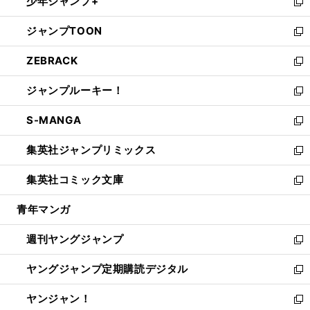
少年ジャンプ+
で
ド
ィ
い
新
開
ウ
ン
ウ
し
ジャンプTOON
く
で
ド
ィ
い
新
開
ウ
ン
ウ
し
ZEBRACK
く
で
ド
ィ
い
新
開
ウ
ン
ウ
し
ジャンプルーキー！
く
で
ド
ィ
い
新
開
ウ
ン
ウ
し
S-MANGA
く
で
ド
ィ
い
新
開
ウ
ン
ウ
し
集英社ジャンプリミックス
く
で
ド
ィ
い
新
開
ウ
ン
ウ
し
集英社コミック文庫
く
で
ド
ィ
い
新
開
ウ
ン
ウ
し
青年マンガ
く
で
ド
ィ
い
開
ウ
ン
ウ
週刊ヤングジャンプ
く
で
ド
ィ
新
開
ウ
ン
し
ヤングジャンプ定期購読デジタル
く
で
ド
い
新
開
ウ
ウ
し
ヤンジャン！
く
で
ィ
い
新