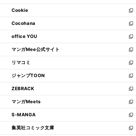
開
ウ
ン
ウ
Cookie
く
で
ド
ィ
新
開
ウ
ン
し
Cocohana
く
で
ド
い
新
開
ウ
ウ
し
office YOU
く
で
ィ
い
新
開
ン
ウ
し
マンガMee公式サイト
く
ド
ィ
い
新
ウ
ン
ウ
し
リマコミ
で
ド
ィ
い
新
開
ウ
ン
ウ
し
ジャンプTOON
く
で
ド
ィ
い
新
開
ウ
ン
ウ
し
ZEBRACK
く
で
ド
ィ
い
新
開
ウ
ン
ウ
し
マンガMeets
く
で
ド
ィ
い
新
開
ウ
ン
ウ
し
S-MANGA
く
で
ド
ィ
い
新
開
ウ
ン
ウ
し
集英社コミック文庫
く
で
ド
ィ
い
新
開
ウ
ン
ウ
し