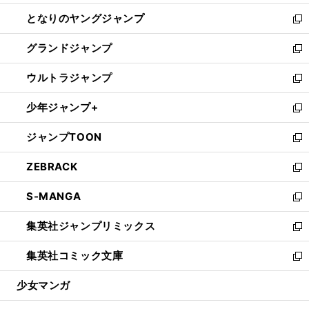
開
ン
ウ
し
となりのヤングジャンプ
く
ド
ィ
い
新
ウ
ン
ウ
し
グランドジャンプ
で
ド
ィ
い
新
開
ウ
ン
ウ
し
ウルトラジャンプ
く
で
ド
ィ
い
新
開
ウ
ン
ウ
し
少年ジャンプ+
く
で
ド
ィ
い
新
開
ウ
ン
ウ
し
ジャンプTOON
く
で
ド
ィ
い
新
開
ウ
ン
ウ
し
ZEBRACK
く
で
ド
ィ
い
新
開
ウ
ン
ウ
し
S-MANGA
く
で
ド
ィ
い
新
開
ウ
ン
ウ
し
集英社ジャンプリミックス
く
で
ド
ィ
い
新
開
ウ
ン
ウ
し
集英社コミック文庫
く
で
ド
ィ
い
新
開
ウ
ン
ウ
し
少女マンガ
く
で
ド
ィ
い
開
ウ
ン
ウ