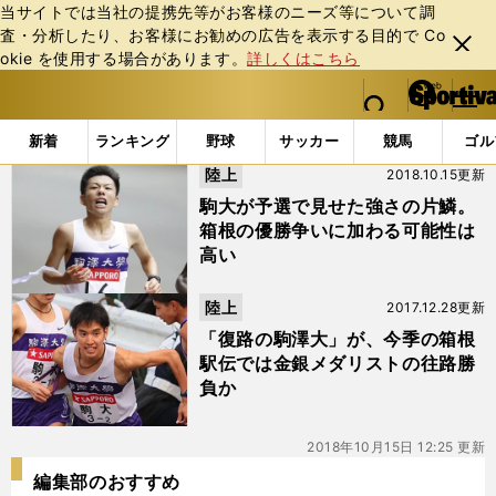
当サイトでは当社の提携先等がお客様のニーズ等について調
査・分析したり、お客様にお勧めの広告を表⽰する⽬的で Co
閉じ
okie を使⽤する場合があります。
詳しくはこちら
る
マイペ
web Sportiva (webスポルティーバ)
検索
メニュ
we
ー
「#片西景」の最新ニュース・ 情報
b
ジ
新着
ランキング
野球
サッカー
競馬
ゴル
ス
陸上
2018.10.15更新
ポ
ル
駒大が予選で見せた強さの片鱗。
テ
箱根の優勝争いに加わる可能性は
ィ
高い
ー
バ
陸上
2017.12.28更新
「復路の駒澤大」が、今季の箱根
駅伝では金銀メダリストの往路勝
負か
2018年10月15日 12:25 更新
編集部のおすすめ