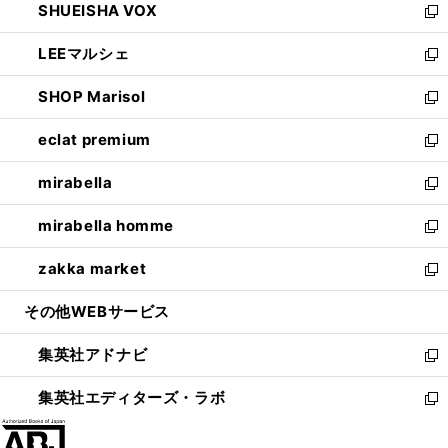
SHUEISHA VOX
で
ド
ィ
い
新
開
ウ
ン
ウ
し
LEEマルシェ
く
で
ド
ィ
い
新
開
ウ
ン
ウ
し
SHOP Marisol
く
で
ド
ィ
い
新
開
ウ
ン
ウ
し
eclat premium
く
で
ド
ィ
い
新
開
ウ
ン
ウ
し
mirabella
く
で
ド
ィ
い
新
開
ウ
ン
ウ
し
mirabella homme
く
で
ド
ィ
い
新
開
ウ
ン
ウ
し
zakka market
く
で
ド
ィ
い
新
開
ウ
ン
ウ
し
その他WEBサービス
く
で
ド
ィ
い
開
ウ
ン
ウ
集英社アドナビ
く
で
ド
ィ
新
開
ウ
ン
し
集英社エディターズ・ラボ
く
で
ド
い
新
開
ウ
ウ
し
く
で
ィ
い