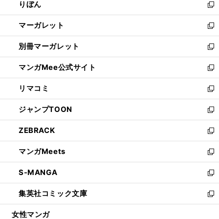
りぼん
く
で
ド
ィ
新
開
ウ
ン
し
マーガレット
く
で
ド
い
新
開
ウ
ウ
し
別冊マーガレット
く
で
ィ
い
新
開
ン
ウ
し
マンガMee公式サイト
く
ド
ィ
い
新
ウ
ン
ウ
し
リマコミ
で
ド
ィ
い
新
開
ウ
ン
ウ
し
ジャンプTOON
く
で
ド
ィ
い
新
開
ウ
ン
ウ
し
ZEBRACK
く
で
ド
ィ
い
新
開
ウ
ン
ウ
し
マンガMeets
く
で
ド
ィ
い
新
開
ウ
ン
ウ
し
S-MANGA
く
で
ド
ィ
い
新
開
ウ
ン
ウ
し
集英社コミック文庫
く
で
ド
ィ
い
新
開
ウ
ン
ウ
し
女性マンガ
く
で
ド
ィ
い