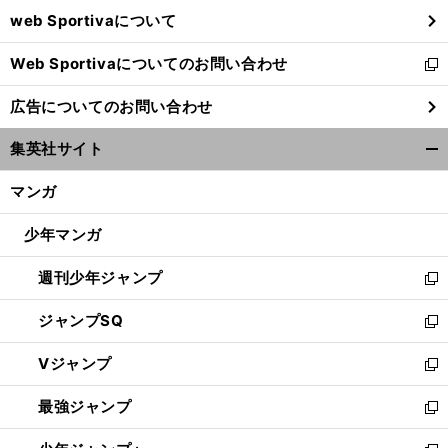
ウ
web Sportivaについて
で
開
Web Sportivaについてのお問い合わせ
く
新
し
広告についてのお問い合わせ
い
ウ
集英社サイト
ィ
開
ン
く/
マンガ
ド
閉
ウ
じ
少年マンガ
で
る
開
週刊少年ジャンプ
く
新
し
ジャンプSQ
い
新
ウ
し
Vジャンプ
ィ
い
新
ン
ウ
し
最強ジャンプ
ド
ィ
い
新
ウ
ン
ウ
し