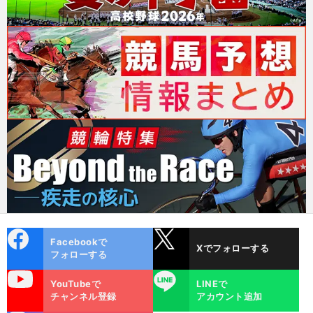
cebo
X
Facebookで
Xでフォローする
ok
フォローする
uTube
LINE
YouTubeで
LINEで
チャンネル登録
アカウント追加