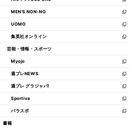
ィ
い
新
開
ウ
ン
ウ
し
MEN'S NON-NO
く
で
ド
ィ
い
新
開
ウ
ン
ウ
し
UOMO
く
で
ド
ィ
い
新
開
ウ
ン
ウ
し
集英社オンライン
く
で
ド
ィ
い
新
開
ウ
ン
ウ
し
芸能・情報・スポーツ
く
で
ド
ィ
い
開
ウ
ン
ウ
Myojo
く
で
ド
ィ
新
開
ウ
ン
し
週プレNEWS
く
で
ド
い
新
開
ウ
ウ
し
週プレ グラジャパ!
く
で
ィ
い
新
開
ン
ウ
し
Sportiva
く
ド
ィ
い
新
ウ
ン
ウ
し
パラスポ
で
ド
ィ
い
新
開
ウ
ン
ウ
し
書籍
く
で
ド
ィ
い