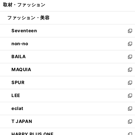
取材・ファッション
く
で
ド
ィ
い
開
ウ
ン
ウ
ファッション・美容
く
で
ド
ィ
開
ウ
ン
Seventeen
く
で
ド
新
開
ウ
し
non-no
く
で
い
新
開
ウ
し
BAILA
く
ィ
い
新
ン
ウ
し
MAQUIA
ド
ィ
い
新
ウ
ン
ウ
し
SPUR
で
ド
ィ
い
新
開
ウ
ン
ウ
し
LEE
く
で
ド
ィ
い
新
開
ウ
ン
ウ
し
eclat
く
で
ド
ィ
い
新
開
ウ
ン
ウ
し
T JAPAN
く
で
ド
ィ
い
新
開
ウ
ン
ウ
し
HAPPY PLUS ONE
く
で
ド