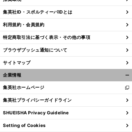
閉
じ
集英社ID・スポルティーバIDとは
る
利用規約・会員規約
特定商取引法に基づく表示・その他の事項
ブラウザプッシュ通知について
サイトマップ
企業情報
開
く/
集英社ホームページ
新
閉
し
じ
集英社プライバシーガイドライン
い
る
ウ
SHUEISHA Privacy Guideline
ィ
ン
Setting of Cookies
ド