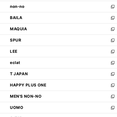
開
ウ
し
non-no
く
で
い
新
開
ウ
し
BAILA
く
ィ
い
新
ン
ウ
し
MAQUIA
ド
ィ
い
新
ウ
ン
ウ
し
SPUR
で
ド
ィ
い
新
開
ウ
ン
ウ
し
LEE
く
で
ド
ィ
い
新
開
ウ
ン
ウ
し
eclat
く
で
ド
ィ
い
新
開
ウ
ン
ウ
し
T JAPAN
く
で
ド
ィ
い
新
開
ウ
ン
ウ
し
HAPPY PLUS ONE
く
で
ド
ィ
い
新
開
ウ
ン
ウ
し
MEN'S NON-NO
く
で
ド
ィ
い
新
開
ウ
ン
ウ
し
UOMO
く
で
ド
ィ
い
新
開
ウ
ン
ウ
し