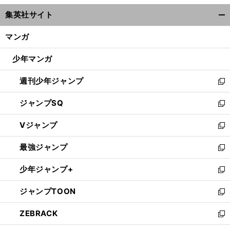
ウ
集英社サイト
ィ
開
ン
く/
マンガ
ド
閉
ウ
じ
少年マンガ
で
る
開
週刊少年ジャンプ
く
新
し
ジャンプSQ
い
新
ウ
し
Vジャンプ
ィ
い
新
ン
ウ
し
最強ジャンプ
ド
ィ
い
新
ウ
ン
ウ
し
少年ジャンプ+
で
ド
ィ
い
新
開
ウ
ン
ウ
し
ジャンプTOON
く
で
ド
ィ
い
新
開
ウ
ン
ウ
し
ZEBRACK
く
で
ド
ィ
い
新
開
ウ
ン
ウ
し