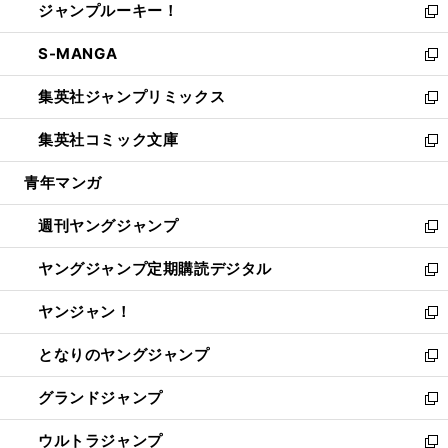
ジャンプルーキー！
く
で
ド
ィ
い
新
開
ウ
ン
ウ
し
S-MANGA
く
で
ド
ィ
い
新
開
ウ
ン
ウ
し
集英社ジャンプリミックス
く
で
ド
ィ
い
新
開
ウ
ン
ウ
し
集英社コミック文庫
く
で
ド
ィ
い
新
開
ウ
ン
ウ
し
青年マンガ
く
で
ド
ィ
い
開
ウ
ン
ウ
週刊ヤングジャンプ
く
で
ド
ィ
新
開
ウ
ン
し
ヤングジャンプ定期購読デジタル
く
で
ド
い
新
開
ウ
ウ
し
ヤンジャン！
く
で
ィ
い
新
開
ン
ウ
し
となりのヤングジャンプ
く
ド
ィ
い
新
ウ
ン
ウ
し
グランドジャンプ
で
ド
ィ
い
新
開
ウ
ン
ウ
し
ウルトラジャンプ
く
で
ド
ィ
い
新