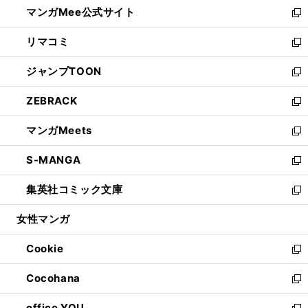
し
マンガMee公式サイト
く
ド
ィ
い
新
ウ
ン
ウ
し
リマコミ
で
ド
ィ
い
新
開
ウ
ン
ウ
し
ジャンプTOON
く
で
ド
ィ
い
新
開
ウ
ン
ウ
し
ZEBRACK
く
で
ド
ィ
い
新
開
ウ
ン
ウ
し
マンガMeets
く
で
ド
ィ
い
新
開
ウ
ン
ウ
し
S-MANGA
く
で
ド
ィ
い
新
開
ウ
ン
ウ
し
集英社コミック文庫
く
で
ド
ィ
い
新
開
ウ
ン
ウ
し
女性マンガ
く
で
ド
ィ
い
開
ウ
ン
ウ
Cookie
く
で
ド
ィ
新
開
ウ
ン
し
Cocohana
く
で
ド
い
新
開
ウ
ウ
し
office YOU
く