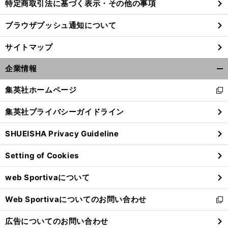
特定商取引法に基づく表示・その他の事項
ブラウザプッシュ通知について
サイトマップ
企業情報
開
く/
集英社ホームページ
新
閉
し
じ
集英社プライバシーガイドライン
い
る
ウ
SHUEISHA Privacy Guideline
ィ
ン
Setting of Cookies
ド
ウ
web Sportivaについて
で
開
Web Sportivaについてのお問い合わせ
く
新
し
広告についてのお問い合わせ
い