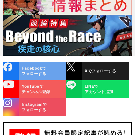
cebo
X
Facebookで
Xでフォローする
ok
フォローする
uTube
LINE
YouTubeで
LINEで
チャンネル登録
アカウント追加
stagra
Instagramで
m
フォローする