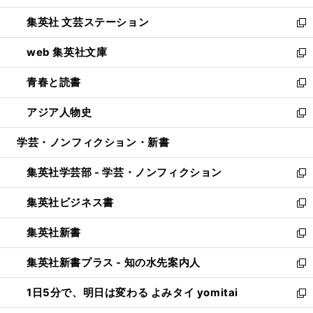
開
ウ
し
集英社 文芸ステーション
く
ィ
い
新
ン
ウ
し
web 集英社文庫
ド
ィ
い
新
ウ
ン
ウ
し
青春と読書
で
ド
ィ
い
新
開
ウ
ン
ウ
し
アジア人物史
く
で
ド
ィ
い
新
開
ウ
ン
ウ
し
学芸・ノンフィクション・新書
く
で
ド
ィ
い
開
ウ
ン
ウ
集英社学芸部 - 学芸・ノンフィクション
く
で
ド
ィ
新
開
ウ
ン
し
集英社ビジネス書
く
で
ド
い
新
開
ウ
ウ
し
集英社新書
く
で
ィ
い
新
開
ン
ウ
し
集英社新書プラス - 知の水先案内人
く
ド
ィ
い
新
ウ
ン
ウ
し
1日5分で、明日は変わる よみタイ yomitai
で
ド
ィ
い
新
開
ウ
ン
ウ
し