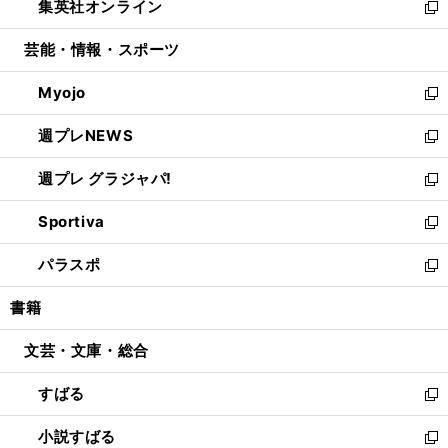
集英社オンライン
く
で
ド
ィ
い
新
開
ウ
ン
ウ
し
芸能・情報・スポーツ
く
で
ド
ィ
い
開
ウ
ン
ウ
Myojo
く
で
ド
ィ
新
開
ウ
ン
し
週プレNEWS
く
で
ド
い
新
開
ウ
ウ
し
週プレ グラジャパ!
く
で
ィ
い
新
開
ン
ウ
し
Sportiva
く
ド
ィ
い
新
ウ
ン
ウ
し
パラスポ
で
ド
ィ
い
新
開
ウ
ン
ウ
し
書籍
く
で
ド
ィ
い
開
ウ
ン
ウ
文芸・文庫・総合
く
で
ド
ィ
開
ウ
ン
すばる
く
で
ド
新
開
ウ
し
小説すばる
く
で
い
新