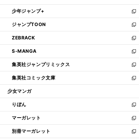
開
ウ
ン
ウ
し
少年ジャンプ+
く
で
ド
ィ
い
新
開
ウ
ン
ウ
し
ジャンプTOON
く
で
ド
ィ
い
新
開
ウ
ン
ウ
し
ZEBRACK
く
で
ド
ィ
い
新
開
ウ
ン
ウ
し
S-MANGA
く
で
ド
ィ
い
新
開
ウ
ン
ウ
し
集英社ジャンプリミックス
く
で
ド
ィ
い
新
開
ウ
ン
ウ
し
集英社コミック文庫
く
で
ド
ィ
い
新
開
ウ
ン
ウ
し
少女マンガ
く
で
ド
ィ
い
開
ウ
ン
ウ
りぼん
く
で
ド
ィ
新
開
ウ
ン
し
マーガレット
く
で
ド
い
新
開
ウ
ウ
し
別冊マーガレット
く
で
ィ
い
新
開
ン
ウ