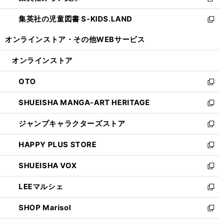
新
開
ウ
ン
し
集英社の児童図書 S-KIDS.LAND
く
で
ド
い
新
開
ウ
ウ
し
オンラインストア・
その他WEBサービス
く
で
ィ
い
開
ン
ウ
オンラインストア
く
ド
ィ
ウ
ン
OTO
で
ド
新
開
ウ
し
SHUEISHA MANGA-ART HERITAGE
く
で
い
新
開
ウ
し
ジャンプキャラクターズストア
く
ィ
い
新
ン
ウ
し
HAPPY PLUS STORE
ド
ィ
い
新
ウ
ン
ウ
し
SHUEISHA VOX
で
ド
ィ
い
新
開
ウ
ン
ウ
し
LEEマルシェ
く
で
ド
ィ
い
新
開
ウ
ン
ウ
し
SHOP Marisol
く
で
ド
ィ
い
新
開
ウ