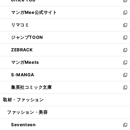
で
ィ
い
新
開
ン
ウ
し
マンガMee公式サイト
く
ド
ィ
い
新
ウ
ン
ウ
し
リマコミ
で
ド
ィ
い
新
開
ウ
ン
ウ
し
ジャンプTOON
く
で
ド
ィ
い
新
開
ウ
ン
ウ
し
ZEBRACK
く
で
ド
ィ
い
新
開
ウ
ン
ウ
し
マンガMeets
く
で
ド
ィ
い
新
開
ウ
ン
ウ
し
S-MANGA
く
で
ド
ィ
い
新
開
ウ
ン
ウ
し
集英社コミック文庫
く
で
ド
ィ
い
新
開
ウ
ン
ウ
し
取材・ファッション
く
で
ド
ィ
い
開
ウ
ン
ウ
ファッション・美容
く
で
ド
ィ
開
ウ
ン
Seventeen
く
で
ド
新