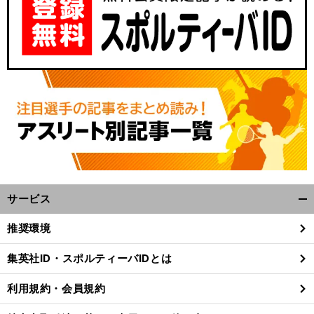
サービス
開
く/
推奨環境
閉
じ
集英社ID・スポルティーバIDとは
る
利用規約・会員規約