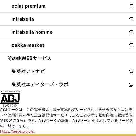
ン
ウ
し
eclat premium
く
で
ド
ィ
い
新
開
ウ
ン
ウ
し
mirabella
く
で
ド
ィ
い
新
開
ウ
ン
ウ
し
mirabella homme
く
で
ド
ィ
い
新
開
ウ
ン
ウ
し
zakka market
く
で
ド
ィ
い
新
開
ウ
ン
ウ
し
その他WEBサービス
く
で
ド
ィ
い
開
ウ
ン
ウ
集英社アドナビ
く
で
ド
ィ
新
開
ウ
ン
し
集英社エディターズ・ラボ
く
で
ド
い
新
開
ウ
ウ
し
く
で
ィ
い
開
ン
ウ
ABJマークは、この電子書店・電子書籍配信サービスが、著作権者からコンテ
く
ド
ィ
ンツ使用許諾を得た正規版配信サービスであることを示す登録商標（登録番号
ウ
ン
第6091713号）です。ABJマークの詳細、ABJマークを掲示しているサービス
で
ド
の一覧はこちら。
開
ウ
https://aebs.or.jp/
新