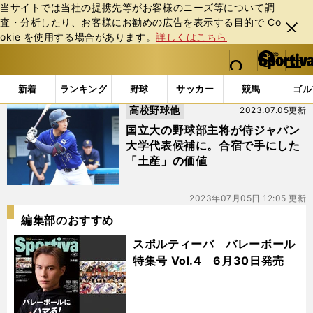
当サイトでは当社の提携先等がお客様のニーズ等について調
査・分析したり、お客様にお勧めの広告を表⽰する⽬的で Co
閉じ
okie を使⽤する場合があります。
詳しくはこちら
る
マイペ
web Sportiva (webスポルティーバ)
検索
メニュ
we
ー
「#済々黌」の最新ニュース・ 情報
b
ジ
新着
ランキング
野球
サッカー
競馬
ゴル
ス
高校野球他
2023.07.05更新
ポ
ル
国立大の野球部主将が侍ジャパン
テ
大学代表候補に。合宿で手にした
ィ
「土産」の価値
ー
バ
2023年07月05日 12:05 更新
編集部のおすすめ
スポルティーバ バレーボール
特集号 Vol.4 6月30日発売