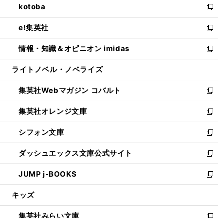
kotoba
く
で
ド
ィ
い
新
開
ウ
ン
ウ
し
e!集英社
く
で
ド
ィ
い
新
開
ウ
ン
ウ
し
情報・知識＆オピニオン imidas
く
で
ド
ィ
い
新
開
ウ
ン
ウ
し
ライトノベル・ノベライズ
く
で
ド
ィ
い
開
ウ
ン
ウ
集英社Webマガジン コバルト
く
で
ド
ィ
新
開
ウ
ン
し
集英社オレンジ文庫
く
で
ド
い
新
開
ウ
ウ
し
シフォン文庫
く
で
ィ
い
新
開
ン
ウ
し
ダッシュエックス文庫公式サイト
く
ド
ィ
い
新
ウ
ン
ウ
し
JUMP j-BOOKS
で
ド
ィ
い
新
開
ウ
ン
ウ
し
キッズ
く
で
ド
ィ
い
開
ウ
ン
ウ
集英社みらい文庫
く
で
ド
ィ