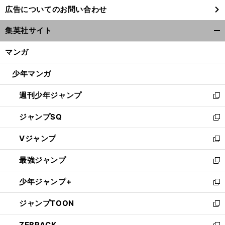
し
広告についてのお問い合わせ
い
ウ
集英社サイト
ィ
開
ン
く/
マンガ
ド
閉
ウ
じ
少年マンガ
で
る
開
週刊少年ジャンプ
く
新
し
ジャンプSQ
い
新
ウ
し
Vジャンプ
ィ
い
新
ン
ウ
し
最強ジャンプ
ド
ィ
い
新
ウ
ン
ウ
し
少年ジャンプ+
で
ド
ィ
い
新
開
ウ
ン
ウ
し
ジャンプTOON
く
で
ド
ィ
い
新
開
ウ
ン
ウ
し
ZEBRACK
く