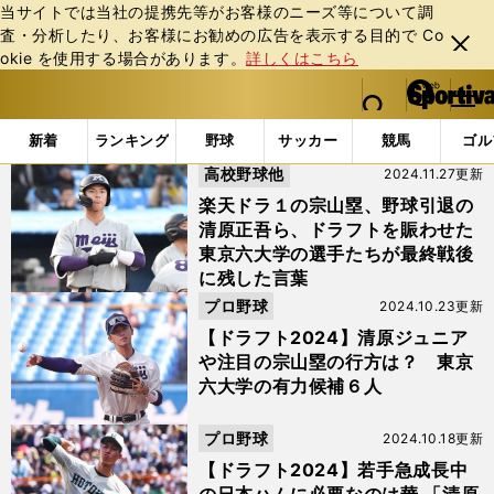
当サイトでは当社の提携先等がお客様のニーズ等について調
査・分析したり、お客様にお勧めの広告を表⽰する⽬的で Co
閉じ
okie を使⽤する場合があります。
詳しくはこちら
る
マイペ
web Sportiva (webスポルティーバ)
検索
メニュ
we
ー
「#清原正吾」の最新ニュース・ 情報
b
ジ
新着
ランキング
野球
サッカー
競馬
ゴル
ス
高校野球他
2024.11.27更新
ポ
ル
楽天ドラ１の宗山塁、野球引退の
テ
清原正吾ら、ドラフトを賑わせた
ィ
東京六大学の選手たちが最終戦後
ー
に残した言葉
バ
プロ野球
2024.10.23更新
【ドラフト2024】清原ジュニア
や注目の宗山塁の行方は？ 東京
六大学の有力候補６人
プロ野球
2024.10.18更新
【ドラフト2024】若手急成長中