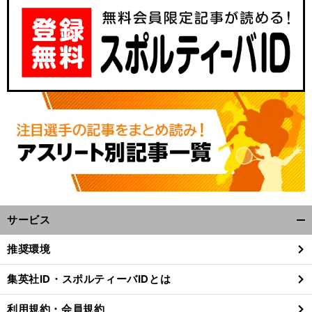
サービス
開
く/
推奨環境
閉
じ
集英社ID・スポルティーバIDとは
る
利用規約・会員規約