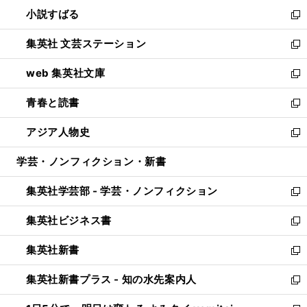
ウ
し
小説すばる
く
で
い
新
開
ウ
し
集英社 文芸ステーション
く
ィ
い
新
ン
ウ
し
web 集英社文庫
ド
ィ
い
新
ウ
ン
ウ
し
青春と読書
で
ド
ィ
い
新
開
ウ
ン
ウ
し
アジア人物史
く
で
ド
ィ
い
新
開
ウ
ン
ウ
し
学芸・ノンフィクション・新書
く
で
ド
ィ
い
開
ウ
ン
ウ
集英社学芸部 - 学芸・ノンフィクション
く
で
ド
ィ
新
開
ウ
ン
し
集英社ビジネス書
く
で
ド
い
新
開
ウ
ウ
し
集英社新書
く
で
ィ
い
新
開
ン
ウ
し
集英社新書プラス - 知の水先案内人
く
ド
ィ
い
新
ウ
ン
ウ
し