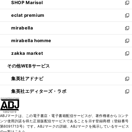
SHOP Marisol
く
で
ド
ィ
い
新
開
ウ
ン
ウ
し
eclat premium
く
で
ド
ィ
い
新
開
ウ
ン
ウ
し
mirabella
く
で
ド
ィ
い
新
開
ウ
ン
ウ
し
mirabella homme
く
で
ド
ィ
い
新
開
ウ
ン
ウ
し
zakka market
く
で
ド
ィ
い
新
開
ウ
ン
ウ
し
その他WEBサービス
く
で
ド
ィ
い
開
ウ
ン
ウ
集英社アドナビ
く
で
ド
ィ
新
開
ウ
ン
し
集英社エディターズ・ラボ
く
で
ド
い
新
開
ウ
ウ
し
く
で
ィ
い
開
ン
ウ
ABJマークは、この電子書店・電子書籍配信サービスが、著作権者からコンテ
く
ド
ィ
ンツ使用許諾を得た正規版配信サービスであることを示す登録商標（登録番号
ウ
ン
第6091713号）です。ABJマークの詳細、ABJマークを掲示しているサービス
で
ド
の一覧はこちら。