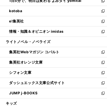
1日5分で、明日は変わる よみタイ yomitai
で
ド
ィ
い
新
開
ウ
ン
ウ
し
kotoba
く
で
ド
ィ
い
新
開
ウ
ン
ウ
し
e!集英社
く
で
ド
ィ
い
新
開
ウ
ン
ウ
し
情報・知識＆オピニオン imidas
く
で
ド
ィ
い
新
開
ウ
ン
ウ
し
ライトノベル・ノベライズ
く
で
ド
ィ
い
開
ウ
ン
ウ
集英社Webマガジン コバルト
く
で
ド
ィ
新
開
ウ
ン
し
集英社オレンジ文庫
く
で
ド
い
新
開
ウ
ウ
し
シフォン文庫
く
で
ィ
い
新
開
ン
ウ
し
ダッシュエックス文庫公式サイト
く
ド
ィ
い
新
ウ
ン
ウ
し
JUMP j-BOOKS
で
ド
ィ
い
新
開
ウ
ン
ウ
し
キッズ
く
で
ド
ィ
い