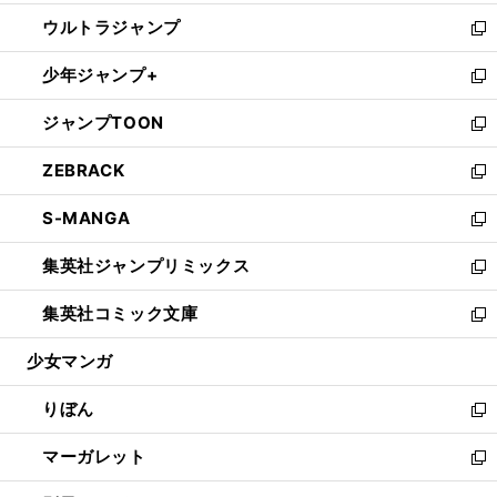
開
ウ
ン
ウ
し
ウルトラジャンプ
く
で
ド
ィ
い
新
開
ウ
ン
ウ
し
少年ジャンプ+
く
で
ド
ィ
い
新
開
ウ
ン
ウ
し
ジャンプTOON
く
で
ド
ィ
い
新
開
ウ
ン
ウ
し
ZEBRACK
く
で
ド
ィ
い
新
開
ウ
ン
ウ
し
S-MANGA
く
で
ド
ィ
い
新
開
ウ
ン
ウ
し
集英社ジャンプリミックス
く
で
ド
ィ
い
新
開
ウ
ン
ウ
し
集英社コミック文庫
く
で
ド
ィ
い
新
開
ウ
ン
ウ
し
少女マンガ
く
で
ド
ィ
い
開
ウ
ン
ウ
りぼん
く
で
ド
ィ
新
開
ウ
ン
し
マーガレット
く
で
ド
い
新
開
ウ
ウ
し