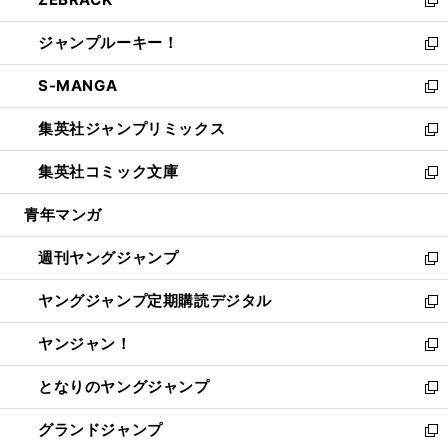
で
ド
ィ
い
新
開
ウ
ン
ウ
し
ジャンプルーキー！
く
で
ド
ィ
い
新
開
ウ
ン
ウ
し
S-MANGA
く
で
ド
ィ
い
新
開
ウ
ン
ウ
し
集英社ジャンプリミックス
く
で
ド
ィ
い
新
開
ウ
ン
ウ
し
集英社コミック文庫
く
で
ド
ィ
い
新
開
ウ
ン
ウ
し
青年マンガ
く
で
ド
ィ
い
開
ウ
ン
ウ
週刊ヤングジャンプ
く
で
ド
ィ
新
開
ウ
ン
し
ヤングジャンプ定期購読デジタル
く
で
ド
い
新
開
ウ
ウ
し
ヤンジャン！
く
で
ィ
い
新
開
ン
ウ
し
となりのヤングジャンプ
く
ド
ィ
い
新
ウ
ン
ウ
し
グランドジャンプ
で
ド
ィ
い
新