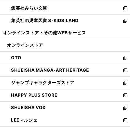
開
ウ
ン
ウ
集英社みらい文庫
く
で
ド
ィ
新
開
ウ
ン
し
集英社の児童図書 S-KIDS.LAND
く
で
ド
い
新
開
ウ
ウ
し
オンラインストア・
その他WEBサービス
く
で
ィ
い
開
ン
ウ
オンラインストア
く
ド
ィ
ウ
ン
OTO
で
ド
新
開
ウ
し
SHUEISHA MANGA-ART HERITAGE
く
で
い
新
開
ウ
し
ジャンプキャラクターズストア
く
ィ
い
新
ン
ウ
し
HAPPY PLUS STORE
ド
ィ
い
新
ウ
ン
ウ
し
SHUEISHA VOX
で
ド
ィ
い
新
開
ウ
ン
ウ
し
LEEマルシェ
く
で
ド
ィ
い
新
開
ウ
ン
ウ
し