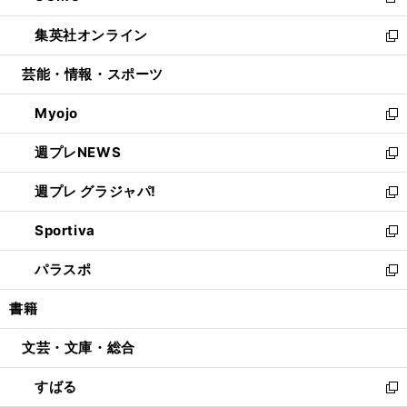
新
開
ウ
ン
ウ
し
集英社オンライン
く
で
ド
ィ
い
新
開
ウ
ン
ウ
し
芸能・情報・スポーツ
く
で
ド
ィ
い
開
ウ
ン
ウ
Myojo
く
で
ド
ィ
新
開
ウ
ン
し
週プレNEWS
く
で
ド
い
新
開
ウ
ウ
し
週プレ グラジャパ!
く
で
ィ
い
新
開
ン
ウ
し
Sportiva
く
ド
ィ
い
新
ウ
ン
ウ
し
パラスポ
で
ド
ィ
い
新
開
ウ
ン
ウ
し
書籍
く
で
ド
ィ
い
開
ウ
ン
ウ
文芸・文庫・総合
く
で
ド
ィ
開
ウ
ン
すばる
く
で
ド
新
開