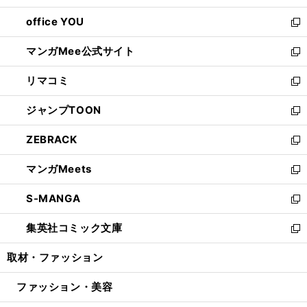
開
ウ
ウ
し
office YOU
く
で
ィ
い
新
開
ン
ウ
し
マンガMee公式サイト
く
ド
ィ
い
新
ウ
ン
ウ
し
リマコミ
で
ド
ィ
い
新
開
ウ
ン
ウ
し
ジャンプTOON
く
で
ド
ィ
い
新
開
ウ
ン
ウ
し
ZEBRACK
く
で
ド
ィ
い
新
開
ウ
ン
ウ
し
マンガMeets
く
で
ド
ィ
い
新
開
ウ
ン
ウ
し
S-MANGA
く
で
ド
ィ
い
新
開
ウ
ン
ウ
し
集英社コミック文庫
く
で
ド
ィ
い
新
開
ウ
ン
ウ
し
取材・ファッション
く
で
ド
ィ
い
開
ウ
ン
ウ
ファッション・美容
く
で
ド
ィ
開
ウ
ン