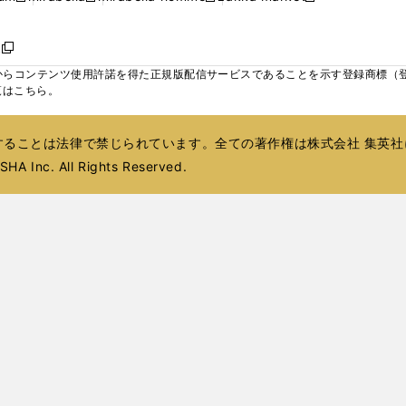
ィ
ウ
ウ
ウ
く
く
く
く
い
し
し
い
し
し
い
ン
で
で
で
ウ
い
い
ウ
い
い
ウ
ド
ボ
開
開
開
新
ィ
ウ
ウ
ィ
ウ
ウ
ィ
ウ
く
く
く
し
らコンテンツ使用許諾を得た正規版配信サービスであることを示す登録商標（登録番
ン
ィ
ィ
ン
ィ
ィ
ン
で
い
覧はこちら。
ド
ン
ン
ド
ン
ン
ド
開
ウ
ウ
ド
ド
ウ
ド
ド
ウ
く
ィ
で
ウ
ウ
で
ウ
ウ
で
ることは法律で禁じられています。全ての著作権は株式会社 集英社
ン
開
で
で
開
で
で
開
ド
HA Inc. All Rights Reserved.
く
開
開
く
開
開
く
ウ
く
く
く
く
で
開
く