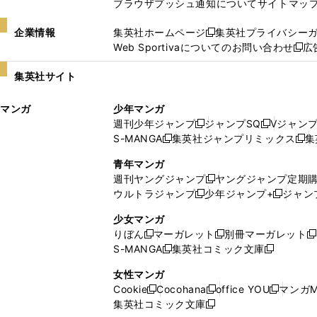
ブラウザプッシュ通知について
サイトマッ
企業情報
集英社ホームページ
集英社プライバシー
新
Web Sportivaについてのお問い合わせ
広
し
新
い
し
集英社サイト
ウ
い
ィ
ウ
マンガ
少年マンガ
ン
ィ
週刊少年ジャンプ
ジャンプSQ
Vジャン
ド
ン
新
新
S-MANGA
集英社ジャンプリミックス
集
ウ
ド
新
し
し
新
で
ウ
し
い
い
し
青年マンガ
開
で
い
ウ
ウ
い
週刊ヤングジャンプ
ヤングジャンプ定期
新
く
開
ウ
ィ
ィ
ウ
ウルトラジャンプ
少年ジャンプ+
ジャン
新
し
新
く
ィ
ン
ン
ィ
し
い
し
ン
ド
ド
ン
少女マンガ
い
ウ
い
ド
ウ
ウ
ド
りぼん
マーガレット
別冊マーガレット
新
新
新
ウ
ィ
ウ
ウ
で
で
ウ
S-MANGA
集英社コミック文庫
し
新
し
新
ィ
ン
ィ
で
開
開
で
い
し
い
し
ン
ド
ン
女性マンガ
開
く
く
開
ウ
い
ウ
い
ド
ウ
ド
Cookie
Cocohana
office YOU
マンガM
く
く
新
新
新
ィ
ウ
ィ
ウ
ウ
で
ウ
集英社コミック文庫
し
新
し
し
ン
ィ
ン
ィ
で
開
で