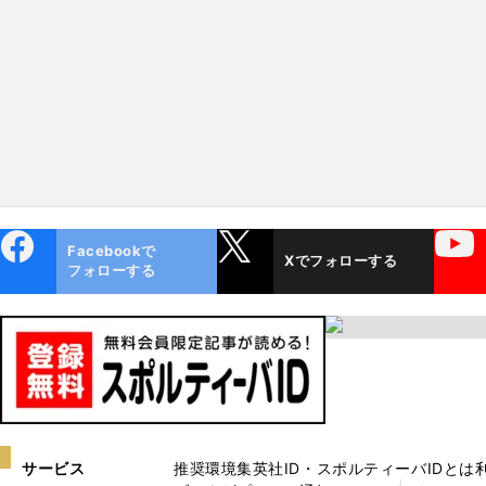
ebo
X
YouTube
Facebookで
Xでフォローする
ok
フォローする
サービス
推奨環境
集英社ID・スポルティーバIDとは