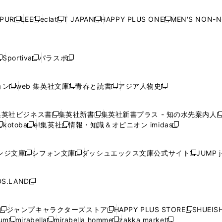
い
い
い
い
ド
ド
ド
ド
ド
開
く
開
く
開
く
開
ウ
ウ
ウ
ウ
ウ
ウ
ウ
ウ
ウ
PUR
LEE
eclat
T JAPAN
HAPPY PLUS ONE
MEN'S NON-
く
く
く
く
新
新
新
新
新
ィ
ィ
ィ
ィ
で
で
で
で
で
し
し
し
し
し
ン
ン
ン
ン
開
開
開
開
開
い
い
い
い
い
ド
ド
ド
ド
く
く
く
く
く
ウ
ウ
ウ
ウ
ウ
ウ
ウ
ウ
ウ
Sportiva
パラスポ
新
新
ィ
ィ
ィ
ィ
ィ
で
で
で
で
し
し
し
ン
ン
ン
ン
ン
開
開
開
開
い
い
い
ド
ド
ド
ド
ド
ョン
web 集英社文庫
青春と読書
アジア人物史
く
く
く
く
新
新
新
新
ウ
ウ
ウ
ウ
ウ
ウ
ウ
ウ
し
し
し
し
ィ
ィ
ィ
で
で
で
で
で
い
い
い
い
ン
ン
ン
集英社ビジネス書
集英社新書
集英社新書プラス - 知の水先案内人
開
開
開
開
開
新
新
新
ウ
ウ
ウ
ウ
ド
ド
ド
kotoba
e!集英社
情報・知識＆オピニオン imidas
く
く
く
く
く
新
し
新
し
新
ィ
ィ
ィ
ィ
ウ
ウ
ウ
し
し
い
し
い
し
ン
ン
ン
ン
で
で
で
い
い
ウ
い
ウ
い
ド
ド
ド
ド
ンジ文庫
シフォン文庫
ダッシュエックス文庫公式サイト
JUMP 
開
開
開
新
新
新
ウ
ウ
ィ
ウ
ィ
ウ
ウ
ウ
ウ
ウ
く
く
く
し
し
し
ィ
ィ
ン
ィ
ン
ィ
で
で
で
で
い
い
い
ン
ン
ド
ン
ド
ン
S.LAND
開
開
開
開
新
ウ
ウ
ウ
ド
ド
ウ
ド
ウ
ド
く
く
く
く
し
ィ
ィ
ィ
ウ
ウ
で
ウ
で
ウ
い
ン
ン
ン
ジャンプキャラクターズストア
HAPPY PLUS STORE
SHUEIS
で
で
開
で
開
で
新
新
新
ウ
ド
ド
ド
ium
mirabella
mirabella homme
zakka market
開
開
く
開
く
開
し
新
新
新
し
新
し