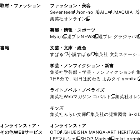
い
し
い
い
ド
ン
ド
ン
取材・ファッション
ファッション・美容
開
く
開
ウ
い
ウ
ウ
ウ
ド
ウ
ド
Seventeen
non-no
BAILA
MAQUIA
S
く
く
新
新
新
新
ィ
ウ
ィ
ィ
で
ウ
で
ウ
集英社オンライン
し
新
し
し
し
ン
ィ
ン
ン
開
で
開
で
い
し
い
い
い
ド
ン
ド
ド
芸能・情報・スポーツ
く
開
く
開
ウ
い
ウ
ウ
ウ
ウ
ド
ウ
ウ
Myojo
週プレNEWS
週プレ グラジャパ!
く
く
新
新
新
ィ
ウ
ィ
ィ
ィ
で
ウ
で
で
し
し
ン
ィ
ン
ン
ン
書籍
文芸・文庫・総合
開
で
開
開
い
い
ド
ン
ド
ド
ド
すばる
小説すばる
集英社 文芸ステーシ
く
開
く
く
新
新
ウ
ウ
ウ
ド
ウ
ウ
ウ
く
し
し
ィ
ィ
学芸・ノンフィクション・新書
で
ウ
で
で
で
い
い
ン
ン
集英社学芸部 - 学芸・ノンフィクション
開
で
開
開
開
新
ウ
ウ
ド
ド
1日5分で、明日は変わる よみタイ yomitai
く
開
く
く
く
し
新
ィ
ィ
ウ
ウ
く
い
ン
ン
ライトノベル・ノベライズ
で
で
ウ
ド
ド
集英社Webマガジン コバルト
集英社オレ
開
開
新
ィ
ウ
ウ
く
く
し
ン
キッズ
で
で
い
ド
集英社みらい文庫
集英社の児童図書 S-KID
開
開
新
ウ
ウ
く
く
し
ィ
オンラインストア・
オンラインストア
で
い
ン
その他WEBサービス
OTO
SHUEISHA MANGA-ART HERITAGE
開
新
ウ
ド
LEEマルシェ
SHOP Marisol
eclat prem
く
し
新
新