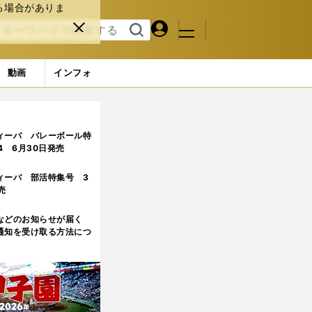
る場合がありま
マイペ
閉じ
検索
メニュ
ー
る
す
ジ
る
動画
インフォ
ィーバ バレーボール特
.4 6月30日発売
ィーバ 部活特集号 3
売
などのお知らせが届く
通知を受け取る方法につ