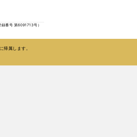
ウ
い
で
ウ
開
ィ
く
号 第6091713号）
ン
ド
ウ
で
に帰属します。
開
く