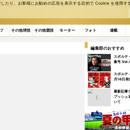
たり、お客様にお勧めの広告を表⽰する⽬的で Cookie を使⽤す
フ
その他球技
その他競技
モーター
フォト
連載
編集部のおすすめ
スポルテ
集号 Vol
スポルテ
月16日発
最新記事
プッシュ
いて