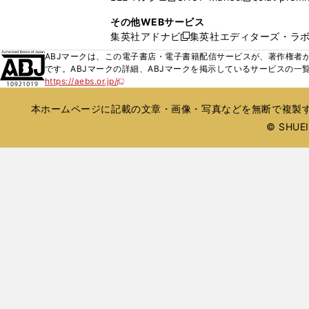
ィ
ウ
い
し
し
ン
その他WEBサービス
で
ウ
い
い
ド
集英社アドナビ
集英社エディターズ・ラ
開
新
ィ
ウ
ウ
ウ
く
し
ABJマークは、この電子書店・電子書籍配信サービスが、著作権者か
ン
ィ
ィ
で
い
です。ABJマークの詳細、ABJマークを掲示しているサービスの一
ド
ン
ン
開
https://aebs.or.jp/
ウ
新
ウ
ド
ド
く
し
ィ
で
ウ
ウ
い
本ホームページに記載の文章・画像・写真などを無断で複製す
ン
開
で
で
ウ
ド
© SHUEIS
ィ
く
開
開
ン
ウ
く
く
ド
で
ウ
開
で
開
く
く