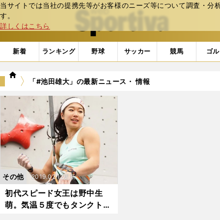
当サイトでは当社の提携先等がお客様のニーズ等について調査・分析し
web Sportiva (webスポルティーバ)
す。
詳しくはこちら
新着
ランキング
野球
サッカー
競馬
ゴル
we
「#池田雄大」の最新ニュース・ 情報
b
ス
ポ
ル
テ
ィ
ー
バ
その他
2019.02.12更新
初代スピード女王は野中生
萌。気温５度でもタンクトッ
プ姿で逆転勝利