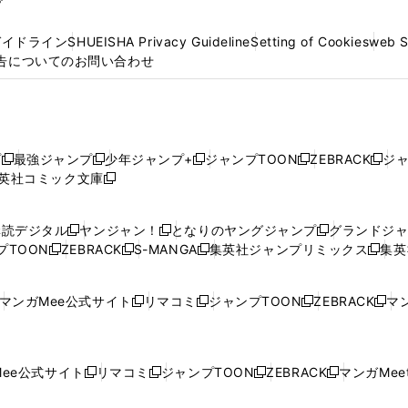
プ
ガイドライン
SHUEISHA Privacy Guideline
Setting of Cookies
web 
告についてのお問い合わせ
プ
最強ジャンプ
少年ジャンプ+
ジャンプTOON
ZEBRACK
ジ
新
新
新
新
新
英社コミック文庫
し
新
し
し
し
し
い
い
し
い
い
い
ウ
ウ
い
ウ
ウ
ウ
購読デジタル
ヤンジャン！
となりのヤングジャンプ
グランドジ
新
新
新
ィ
ィ
ウ
ィ
ィ
ィ
プTOON
ZEBRACK
S-MANGA
集英社ジャンプリミックス
集英
新
し
新
し
新
し
新
ン
ン
ィ
ン
ン
ン
し
い
し
い
し
い
し
ド
ド
ン
ド
ド
ド
い
ウ
い
ウ
い
ウ
い
ウ
ウ
ド
ウ
ウ
ウ
マンガMee公式サイト
リマコミ
ジャンプTOON
ZEBRACK
マン
新
新
新
新
ウ
ィ
ウ
ィ
ウ
ィ
ウ
で
で
ウ
で
で
で
し
し
し
し
し
ィ
ン
ィ
ン
ィ
ン
ィ
開
開
で
開
開
開
い
い
い
い
い
ン
ド
ン
ド
ン
ド
ン
く
く
開
く
く
く
ウ
ウ
ウ
ウ
ウ
ド
ウ
ド
ウ
ド
ウ
ド
ee公式サイト
リマコミ
ジャンプTOON
ZEBRACK
マンガMeet
く
新
新
新
新
ィ
ィ
ィ
ィ
ィ
ウ
で
ウ
で
ウ
で
ウ
し
し
し
し
ン
ン
ン
ン
ン
で
開
で
開
で
開
で