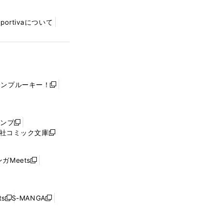
Sportivaについて
ャンプルーキー！
新
し
い
ウ
ャンプ
新
ィ
社コミック文庫
し
新
ン
い
し
ド
ウ
い
ウ
ガMeets
新
ィ
ウ
で
し
ン
ィ
開
い
ド
ン
く
ウ
ウ
ド
s
S-MANGA
新
新
ィ
で
ウ
し
し
ン
開
で