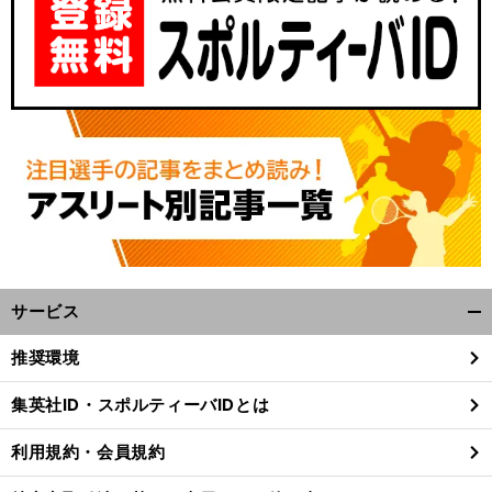
サービス
開
く/
推奨環境
閉
じ
集英社ID・スポルティーバIDとは
る
利用規約・会員規約