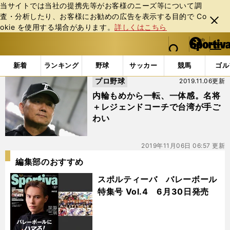
当サイトでは当社の提携先等がお客様のニーズ等について調
査・分析したり、お客様にお勧めの広告を表⽰する⽬的で Co
閉じ
okie を使⽤する場合があります。
詳しくはこちら
る
マイペ
web Sportiva (webスポルティーバ)
検索
メニュ
we
ー
「#江少慶」の最新ニュース・ 情報
b
ジ
新着
ランキング
野球
サッカー
競馬
ゴル
ス
プロ野球
2019.11.06更新
ポ
ル
内輪もめから一転、一体感。名将
テ
＋レジェンドコーチで台湾が手ご
ィ
わい
ー
バ
2019年11月06日 06:57 更新
編集部のおすすめ
スポルティーバ バレーボール
特集号 Vol.4 6月30日発売