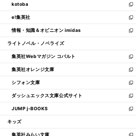
kotoba
く
で
ド
ィ
い
新
開
ウ
ン
ウ
し
e!集英社
く
で
ド
ィ
い
新
開
ウ
ン
ウ
し
情報・知識＆オピニオン imidas
く
で
ド
ィ
い
新
開
ウ
ン
ウ
し
ライトノベル・ノベライズ
く
で
ド
ィ
い
開
ウ
ン
ウ
集英社Webマガジン コバルト
く
で
ド
ィ
新
開
ウ
ン
し
集英社オレンジ文庫
く
で
ド
い
新
開
ウ
ウ
し
シフォン文庫
く
で
ィ
い
新
開
ン
ウ
し
ダッシュエックス文庫公式サイト
く
ド
ィ
い
新
ウ
ン
ウ
し
JUMP j-BOOKS
で
ド
ィ
い
新
開
ウ
ン
ウ
し
キッズ
く
で
ド
ィ
い
開
ウ
ン
ウ
集英社みらい文庫
く
で
ド
ィ