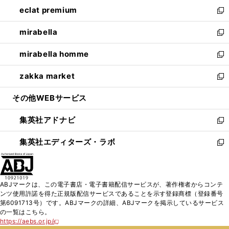
ン
ウ
し
eclat premium
く
で
ド
ィ
い
新
開
ウ
ン
ウ
し
mirabella
く
で
ド
ィ
い
新
開
ウ
ン
ウ
し
mirabella homme
く
で
ド
ィ
い
新
開
ウ
ン
ウ
し
zakka market
く
で
ド
ィ
い
新
開
ウ
ン
ウ
し
その他WEBサービス
く
で
ド
ィ
い
開
ウ
ン
ウ
集英社アドナビ
く
で
ド
ィ
新
開
ウ
ン
し
集英社エディターズ・ラボ
く
で
ド
い
新
開
ウ
ウ
し
く
で
ィ
い
開
ン
ウ
ABJマークは、この電子書店・電子書籍配信サービスが、著作権者からコンテ
く
ド
ィ
ンツ使用許諾を得た正規版配信サービスであることを示す登録商標（登録番号
ウ
ン
第6091713号）です。ABJマークの詳細、ABJマークを掲示しているサービス
で
ド
の一覧はこちら。
開
ウ
https://aebs.or.jp/
新