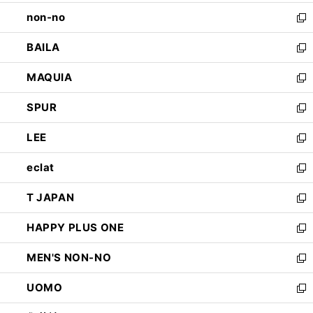
開
ウ
し
non-no
く
で
い
新
開
ウ
し
BAILA
く
ィ
い
新
ン
ウ
し
MAQUIA
ド
ィ
い
新
ウ
ン
ウ
し
SPUR
で
ド
ィ
い
新
開
ウ
ン
ウ
し
LEE
く
で
ド
ィ
い
新
開
ウ
ン
ウ
し
eclat
く
で
ド
ィ
い
新
開
ウ
ン
ウ
し
T JAPAN
く
で
ド
ィ
い
新
開
ウ
ン
ウ
し
HAPPY PLUS ONE
く
で
ド
ィ
い
新
開
ウ
ン
ウ
し
MEN'S NON-NO
く
で
ド
ィ
い
新
開
ウ
ン
ウ
し
UOMO
く
で
ド
ィ
い
新
開
ウ
ン
ウ
し