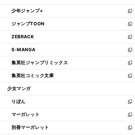
開
ウ
ン
ウ
し
少年ジャンプ+
く
で
ド
ィ
い
新
開
ウ
ン
ウ
し
ジャンプTOON
く
で
ド
ィ
い
新
開
ウ
ン
ウ
し
ZEBRACK
く
で
ド
ィ
い
新
開
ウ
ン
ウ
し
S-MANGA
く
で
ド
ィ
い
新
開
ウ
ン
ウ
し
集英社ジャンプリミックス
く
で
ド
ィ
い
新
開
ウ
ン
ウ
し
集英社コミック文庫
く
で
ド
ィ
い
新
開
ウ
ン
ウ
し
少女マンガ
く
で
ド
ィ
い
開
ウ
ン
ウ
りぼん
く
で
ド
ィ
新
開
ウ
ン
し
マーガレット
く
で
ド
い
新
開
ウ
ウ
し
別冊マーガレット
く
で
ィ
い
新
開
ン
ウ