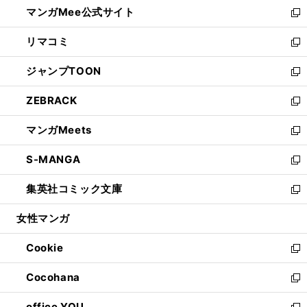
し
マンガMee公式サイト
く
ド
ィ
い
新
ウ
ン
ウ
し
リマコミ
で
ド
ィ
い
新
開
ウ
ン
ウ
し
ジャンプTOON
く
で
ド
ィ
い
新
開
ウ
ン
ウ
し
ZEBRACK
く
で
ド
ィ
い
新
開
ウ
ン
ウ
し
マンガMeets
く
で
ド
ィ
い
新
開
ウ
ン
ウ
し
S-MANGA
く
で
ド
ィ
い
新
開
ウ
ン
ウ
し
集英社コミック文庫
く
で
ド
ィ
い
新
開
ウ
ン
ウ
し
女性マンガ
く
で
ド
ィ
い
開
ウ
ン
ウ
Cookie
く
で
ド
ィ
新
開
ウ
ン
し
Cocohana
く
で
ド
い
新
開
ウ
ウ
し
office YOU
く