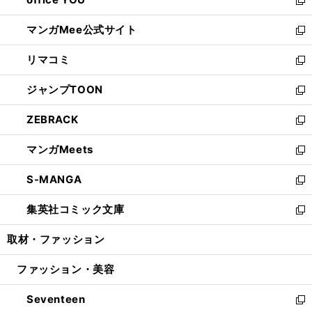
で
ィ
い
新
開
ン
ウ
し
マンガMee公式サイト
く
ド
ィ
い
新
ウ
ン
ウ
し
リマコミ
で
ド
ィ
い
新
開
ウ
ン
ウ
し
ジャンプTOON
く
で
ド
ィ
い
新
開
ウ
ン
ウ
し
ZEBRACK
く
で
ド
ィ
い
新
開
ウ
ン
ウ
し
マンガMeets
く
で
ド
ィ
い
新
開
ウ
ン
ウ
し
S-MANGA
く
で
ド
ィ
い
新
開
ウ
ン
ウ
し
集英社コミック文庫
く
で
ド
ィ
い
新
開
ウ
ン
ウ
し
取材・ファッション
く
で
ド
ィ
い
開
ウ
ン
ウ
ファッション・美容
く
で
ド
ィ
開
ウ
ン
Seventeen
く
で
ド
新