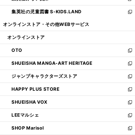
新
開
ウ
ン
し
集英社の児童図書 S-KIDS.LAND
く
で
ド
い
新
開
ウ
ウ
し
オンラインストア・
その他WEBサービス
く
で
ィ
い
開
ン
ウ
オンラインストア
く
ド
ィ
ウ
ン
OTO
で
ド
新
開
ウ
し
SHUEISHA MANGA-ART HERITAGE
く
で
い
新
開
ウ
し
ジャンプキャラクターズストア
く
ィ
い
新
ン
ウ
し
HAPPY PLUS STORE
ド
ィ
い
新
ウ
ン
ウ
し
SHUEISHA VOX
で
ド
ィ
い
新
開
ウ
ン
ウ
し
LEEマルシェ
く
で
ド
ィ
い
新
開
ウ
ン
ウ
し
SHOP Marisol
く
で
ド
ィ
い
新
開
ウ