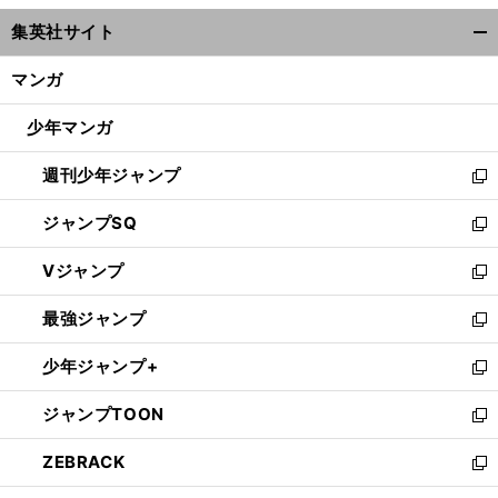
ウ
集英社サイト
ィ
開
ン
く/
マンガ
ド
閉
ウ
じ
少年マンガ
で
る
開
週刊少年ジャンプ
く
新
し
ジャンプSQ
い
新
ウ
し
Vジャンプ
ィ
い
新
ン
ウ
し
最強ジャンプ
ド
ィ
い
新
ウ
ン
ウ
し
少年ジャンプ+
で
ド
ィ
い
新
開
ウ
ン
ウ
し
ジャンプTOON
く
で
ド
ィ
い
新
開
ウ
ン
ウ
し
ZEBRACK
く
で
ド
ィ
い
新
開
ウ
ン
ウ
し