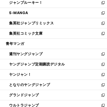
ジャンプルーキー！
く
で
ド
ィ
い
新
開
ウ
ン
ウ
し
S-MANGA
く
で
ド
ィ
い
新
開
ウ
ン
ウ
し
集英社ジャンプリミックス
く
で
ド
ィ
い
新
開
ウ
ン
ウ
し
集英社コミック文庫
く
で
ド
ィ
い
新
開
ウ
ン
ウ
し
青年マンガ
く
で
ド
ィ
い
開
ウ
ン
ウ
週刊ヤングジャンプ
く
で
ド
ィ
新
開
ウ
ン
し
ヤングジャンプ定期購読デジタル
く
で
ド
い
新
開
ウ
ウ
し
ヤンジャン！
く
で
ィ
い
新
開
ン
ウ
し
となりのヤングジャンプ
く
ド
ィ
い
新
ウ
ン
ウ
し
グランドジャンプ
で
ド
ィ
い
新
開
ウ
ン
ウ
し
ウルトラジャンプ
く
で
ド
ィ
い
新