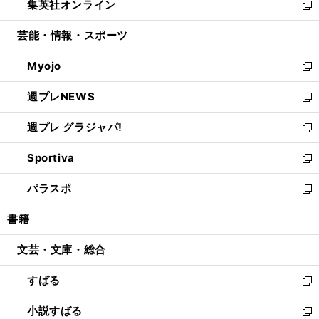
集英社オンライン
く
で
ド
ィ
い
新
開
ウ
ン
ウ
し
芸能・情報・スポーツ
く
で
ド
ィ
い
開
ウ
ン
ウ
Myojo
く
で
ド
ィ
新
開
ウ
ン
し
週プレNEWS
く
で
ド
い
新
開
ウ
ウ
し
週プレ グラジャパ!
く
で
ィ
い
新
開
ン
ウ
し
Sportiva
く
ド
ィ
い
新
ウ
ン
ウ
し
パラスポ
で
ド
ィ
い
新
開
ウ
ン
ウ
し
書籍
く
で
ド
ィ
い
開
ウ
ン
ウ
文芸・文庫・総合
く
で
ド
ィ
開
ウ
ン
すばる
く
で
ド
新
開
ウ
し
小説すばる
く
で
い
新