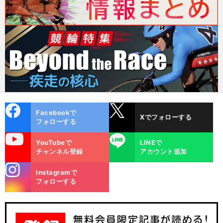
cebo
X
Facebookで
Xでフォローする
ok
フォローする
uTube
LINE
YouTubeで
LINEで
チャンネル登録
アカウント追加
stagra
Instagramで
m
フォローする