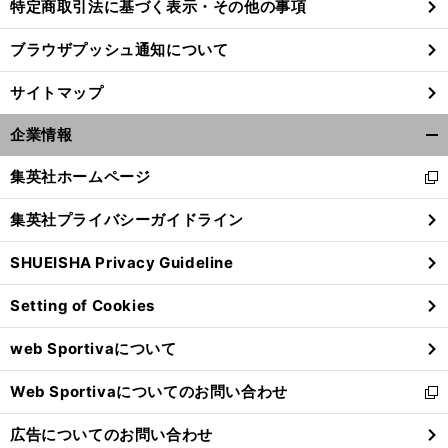
特定商取引法に基づく表示・その他の事項
ブラウザプッシュ通知について
サイトマップ
企業情報
開
く/
集英社ホームページ
新
閉
し
じ
集英社プライバシーガイドライン
い
る
ウ
SHUEISHA Privacy Guideline
ィ
ン
Setting of Cookies
ド
ウ
web Sportivaについて
で
開
Web Sportivaについてのお問い合わせ
く
新
し
広告についてのお問い合わせ
い