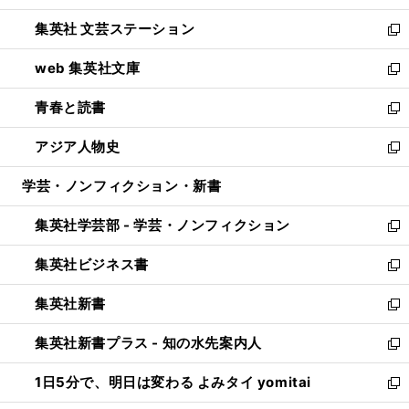
開
ウ
し
集英社 文芸ステーション
く
ィ
い
新
ン
ウ
し
web 集英社文庫
ド
ィ
い
新
ウ
ン
ウ
し
青春と読書
で
ド
ィ
い
新
開
ウ
ン
ウ
し
アジア人物史
く
で
ド
ィ
い
新
開
ウ
ン
ウ
し
学芸・ノンフィクション・新書
く
で
ド
ィ
い
開
ウ
ン
ウ
集英社学芸部 - 学芸・ノンフィクション
く
で
ド
ィ
新
開
ウ
ン
し
集英社ビジネス書
く
で
ド
い
新
開
ウ
ウ
し
集英社新書
く
で
ィ
い
新
開
ン
ウ
し
集英社新書プラス - 知の水先案内人
く
ド
ィ
い
新
ウ
ン
ウ
し
1日5分で、明日は変わる よみタイ yomitai
で
ド
ィ
い
新
開
ウ
ン
ウ
し