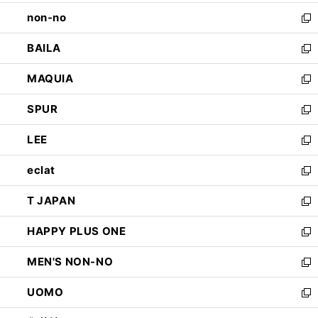
開
ウ
し
non-no
く
で
い
新
開
ウ
し
BAILA
く
ィ
い
新
ン
ウ
し
MAQUIA
ド
ィ
い
新
ウ
ン
ウ
し
SPUR
で
ド
ィ
い
新
開
ウ
ン
ウ
し
LEE
く
で
ド
ィ
い
新
開
ウ
ン
ウ
し
eclat
く
で
ド
ィ
い
新
開
ウ
ン
ウ
し
T JAPAN
く
で
ド
ィ
い
新
開
ウ
ン
ウ
し
HAPPY PLUS ONE
く
で
ド
ィ
い
新
開
ウ
ン
ウ
し
MEN'S NON-NO
く
で
ド
ィ
い
新
開
ウ
ン
ウ
し
UOMO
く
で
ド
ィ
い
新
開
ウ
ン
ウ
し