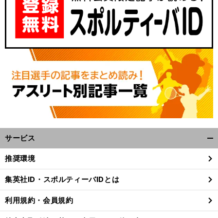
サービス
開
く/
推奨環境
閉
じ
集英社ID・スポルティーバIDとは
る
利用規約・会員規約