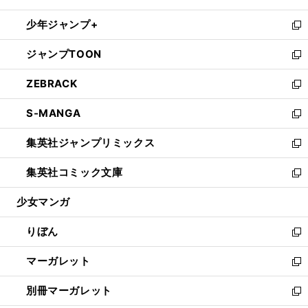
開
ウ
ン
ウ
し
少年ジャンプ+
く
で
ド
ィ
い
新
開
ウ
ン
ウ
し
ジャンプTOON
く
で
ド
ィ
い
新
開
ウ
ン
ウ
し
ZEBRACK
く
で
ド
ィ
い
新
開
ウ
ン
ウ
し
S-MANGA
く
で
ド
ィ
い
新
開
ウ
ン
ウ
し
集英社ジャンプリミックス
く
で
ド
ィ
い
新
開
ウ
ン
ウ
し
集英社コミック文庫
く
で
ド
ィ
い
新
開
ウ
ン
ウ
し
少女マンガ
く
で
ド
ィ
い
開
ウ
ン
ウ
りぼん
く
で
ド
ィ
新
開
ウ
ン
し
マーガレット
く
で
ド
い
新
開
ウ
ウ
し
別冊マーガレット
く
で
ィ
い
新
開
ン
ウ