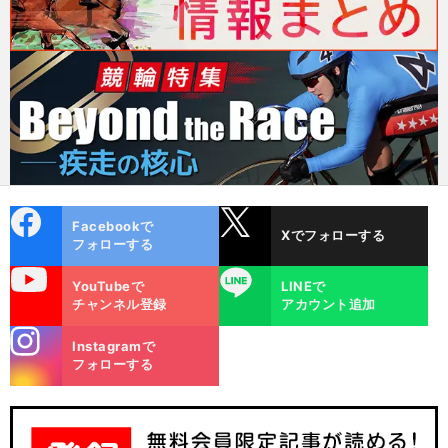
cebo
X
Facebookで
Xでフォローする
ok
フォローする
uTube
LINE
YouTubeで
LINEで
チャンネル登録
アカウント追加
stagra
Instagramで
m
フォローする