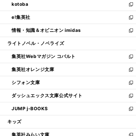
kotoba
く
で
ド
ィ
い
新
開
ウ
ン
ウ
し
e!集英社
く
で
ド
ィ
い
新
開
ウ
ン
ウ
し
情報・知識＆オピニオン imidas
く
で
ド
ィ
い
新
開
ウ
ン
ウ
し
ライトノベル・ノベライズ
く
で
ド
ィ
い
開
ウ
ン
ウ
集英社Webマガジン コバルト
く
で
ド
ィ
新
開
ウ
ン
し
集英社オレンジ文庫
く
で
ド
い
新
開
ウ
ウ
し
シフォン文庫
く
で
ィ
い
新
開
ン
ウ
し
ダッシュエックス文庫公式サイト
く
ド
ィ
い
新
ウ
ン
ウ
し
JUMP j-BOOKS
で
ド
ィ
い
新
開
ウ
ン
ウ
し
キッズ
く
で
ド
ィ
い
開
ウ
ン
ウ
集英社みらい文庫
く
で
ド
ィ