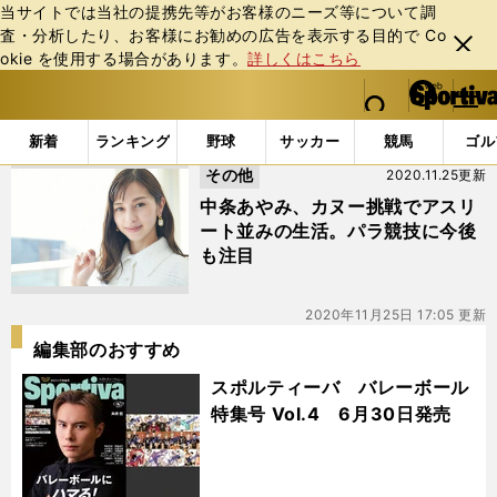
当サイトでは当社の提携先等がお客様のニーズ等について調
査・分析したり、お客様にお勧めの広告を表⽰する⽬的で Co
閉じ
okie を使⽤する場合があります。
詳しくはこちら
る
マイペ
web Sportiva (webスポルティーバ)
検索
メニュ
we
ー
「#水上のフライト」の最新ニュース・ 情報
b
ジ
新着
ランキング
野球
サッカー
競馬
ゴル
ス
その他
2020.11.25更新
ポ
ル
中条あやみ、カヌー挑戦でアスリ
テ
ート並みの生活。パラ競技に今後
ィ
も注目
ー
バ
2020年11月25日 17:05 更新
編集部のおすすめ
スポルティーバ バレーボール
特集号 Vol.4 6月30日発売