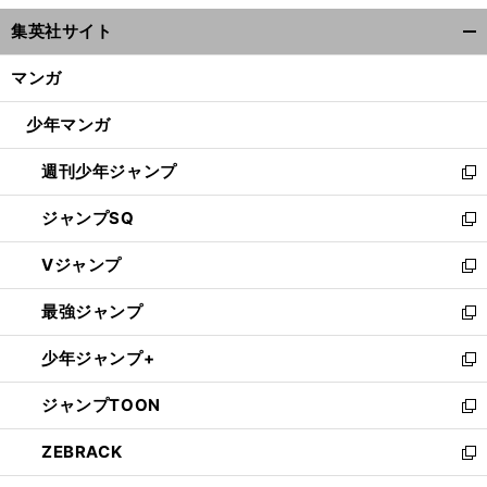
ウ
集英社サイト
ィ
開
ン
く/
マンガ
ド
閉
ウ
じ
少年マンガ
で
る
開
週刊少年ジャンプ
く
新
し
ジャンプSQ
い
新
ウ
し
Vジャンプ
ィ
い
新
ン
ウ
し
最強ジャンプ
ド
ィ
い
新
ウ
ン
ウ
し
少年ジャンプ+
で
ド
ィ
い
新
開
ウ
ン
ウ
し
ジャンプTOON
く
で
ド
ィ
い
新
開
ウ
ン
ウ
し
ZEBRACK
く
で
ド
ィ
い
新
開
ウ
ン
ウ
し