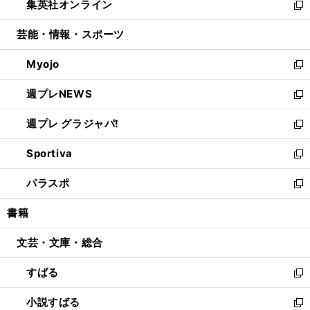
集英社オンライン
く
で
ド
ィ
い
新
開
ウ
ン
ウ
し
芸能・情報・スポーツ
く
で
ド
ィ
い
開
ウ
ン
ウ
Myojo
く
で
ド
ィ
新
開
ウ
ン
し
週プレNEWS
く
で
ド
い
新
開
ウ
ウ
し
週プレ グラジャパ!
く
で
ィ
い
新
開
ン
ウ
し
Sportiva
く
ド
ィ
い
新
ウ
ン
ウ
し
パラスポ
で
ド
ィ
い
新
開
ウ
ン
ウ
し
書籍
く
で
ド
ィ
い
開
ウ
ン
ウ
文芸・文庫・総合
く
で
ド
ィ
開
ウ
ン
すばる
く
で
ド
新
開
ウ
し
小説すばる
く
で
い
新