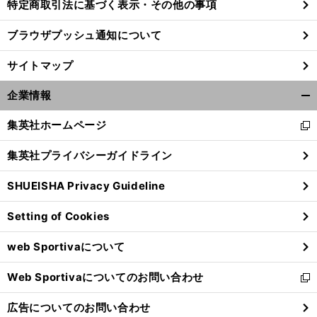
特定商取引法に基づく表示・その他の事項
ブラウザプッシュ通知について
サイトマップ
企業情報
開
く/
集英社ホームページ
新
閉
し
じ
集英社プライバシーガイドライン
い
る
ウ
SHUEISHA Privacy Guideline
ィ
ン
Setting of Cookies
ド
ウ
web Sportivaについて
で
開
Web Sportivaについてのお問い合わせ
く
新
し
広告についてのお問い合わせ
い