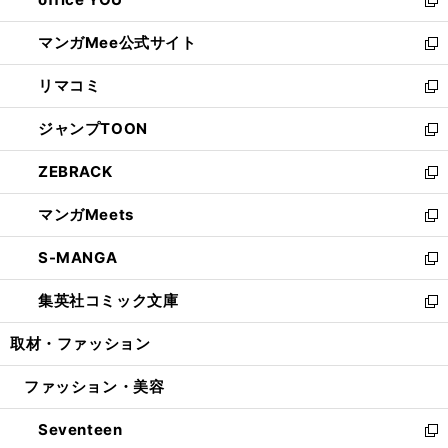
で
ィ
い
新
開
ン
ウ
し
マンガMee公式サイト
く
ド
ィ
い
新
ウ
ン
ウ
し
リマコミ
で
ド
ィ
い
新
開
ウ
ン
ウ
し
ジャンプTOON
く
で
ド
ィ
い
新
開
ウ
ン
ウ
し
ZEBRACK
く
で
ド
ィ
い
新
開
ウ
ン
ウ
し
マンガMeets
く
で
ド
ィ
い
新
開
ウ
ン
ウ
し
S-MANGA
く
で
ド
ィ
い
新
開
ウ
ン
ウ
し
集英社コミック文庫
く
で
ド
ィ
い
新
開
ウ
ン
ウ
し
取材・ファッション
く
で
ド
ィ
い
開
ウ
ン
ウ
ファッション・美容
く
で
ド
ィ
開
ウ
ン
Seventeen
く
で
ド
新