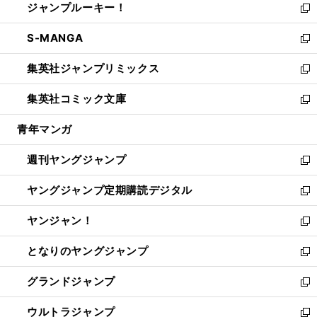
ジャンプルーキー！
く
で
ド
ィ
い
新
開
ウ
ン
ウ
し
S-MANGA
く
で
ド
ィ
い
新
開
ウ
ン
ウ
し
集英社ジャンプリミックス
く
で
ド
ィ
い
新
開
ウ
ン
ウ
し
集英社コミック文庫
く
で
ド
ィ
い
新
開
ウ
ン
ウ
し
青年マンガ
く
で
ド
ィ
い
開
ウ
ン
ウ
週刊ヤングジャンプ
く
で
ド
ィ
新
開
ウ
ン
し
ヤングジャンプ定期購読デジタル
く
で
ド
い
新
開
ウ
ウ
し
ヤンジャン！
く
で
ィ
い
新
開
ン
ウ
し
となりのヤングジャンプ
く
ド
ィ
い
新
ウ
ン
ウ
し
グランドジャンプ
で
ド
ィ
い
新
開
ウ
ン
ウ
し
ウルトラジャンプ
く
で
ド
ィ
い
新