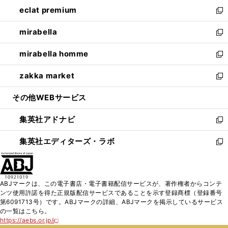
ン
ウ
し
eclat premium
く
で
ド
ィ
い
新
開
ウ
ン
ウ
し
mirabella
く
で
ド
ィ
い
新
開
ウ
ン
ウ
し
mirabella homme
く
で
ド
ィ
い
新
開
ウ
ン
ウ
し
zakka market
く
で
ド
ィ
い
新
開
ウ
ン
ウ
し
その他WEBサービス
く
で
ド
ィ
い
開
ウ
ン
ウ
集英社アドナビ
く
で
ド
ィ
新
開
ウ
ン
し
集英社エディターズ・ラボ
く
で
ド
い
新
開
ウ
ウ
し
く
で
ィ
い
開
ン
ウ
ABJマークは、この電子書店・電子書籍配信サービスが、著作権者からコンテ
く
ド
ィ
ンツ使用許諾を得た正規版配信サービスであることを示す登録商標（登録番号
ウ
ン
第6091713号）です。ABJマークの詳細、ABJマークを掲示しているサービス
で
ド
の一覧はこちら。
開
ウ
https://aebs.or.jp/
新