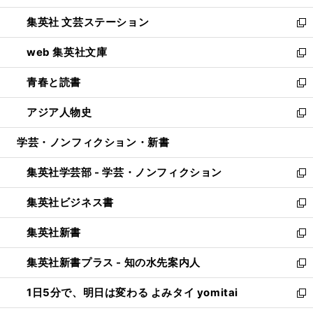
開
ウ
し
集英社 文芸ステーション
く
ィ
い
新
ン
ウ
し
web 集英社文庫
ド
ィ
い
新
ウ
ン
ウ
し
青春と読書
で
ド
ィ
い
新
開
ウ
ン
ウ
し
アジア人物史
く
で
ド
ィ
い
新
開
ウ
ン
ウ
し
学芸・ノンフィクション・新書
く
で
ド
ィ
い
開
ウ
ン
ウ
集英社学芸部 - 学芸・ノンフィクション
く
で
ド
ィ
新
開
ウ
ン
し
集英社ビジネス書
く
で
ド
い
新
開
ウ
ウ
し
集英社新書
く
で
ィ
い
新
開
ン
ウ
し
集英社新書プラス - 知の水先案内人
く
ド
ィ
い
新
ウ
ン
ウ
し
1日5分で、明日は変わる よみタイ yomitai
で
ド
ィ
い
新
開
ウ
ン
ウ
し