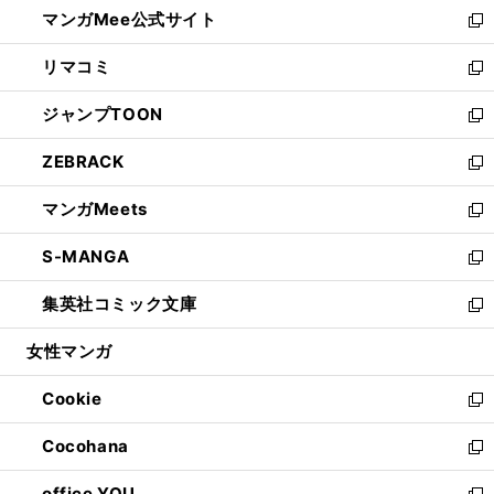
し
マンガMee公式サイト
く
ド
ィ
い
新
ウ
ン
ウ
し
リマコミ
で
ド
ィ
い
新
開
ウ
ン
ウ
し
ジャンプTOON
く
で
ド
ィ
い
新
開
ウ
ン
ウ
し
ZEBRACK
く
で
ド
ィ
い
新
開
ウ
ン
ウ
し
マンガMeets
く
で
ド
ィ
い
新
開
ウ
ン
ウ
し
S-MANGA
く
で
ド
ィ
い
新
開
ウ
ン
ウ
し
集英社コミック文庫
く
で
ド
ィ
い
新
開
ウ
ン
ウ
し
女性マンガ
く
で
ド
ィ
い
開
ウ
ン
ウ
Cookie
く
で
ド
ィ
新
開
ウ
ン
し
Cocohana
く
で
ド
い
新
開
ウ
ウ
し
office YOU
く