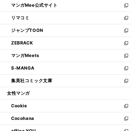
し
マンガMee公式サイト
く
ド
ィ
い
新
ウ
ン
ウ
し
リマコミ
で
ド
ィ
い
新
開
ウ
ン
ウ
し
ジャンプTOON
く
で
ド
ィ
い
新
開
ウ
ン
ウ
し
ZEBRACK
く
で
ド
ィ
い
新
開
ウ
ン
ウ
し
マンガMeets
く
で
ド
ィ
い
新
開
ウ
ン
ウ
し
S-MANGA
く
で
ド
ィ
い
新
開
ウ
ン
ウ
し
集英社コミック文庫
く
で
ド
ィ
い
新
開
ウ
ン
ウ
し
女性マンガ
く
で
ド
ィ
い
開
ウ
ン
ウ
Cookie
く
で
ド
ィ
新
開
ウ
ン
し
Cocohana
く
で
ド
い
新
開
ウ
ウ
し
office YOU
く