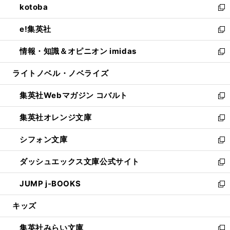
kotoba
く
で
ド
ィ
い
新
開
ウ
ン
ウ
し
e!集英社
く
で
ド
ィ
い
新
開
ウ
ン
ウ
し
情報・知識＆オピニオン imidas
く
で
ド
ィ
い
新
開
ウ
ン
ウ
し
ライトノベル・ノベライズ
く
で
ド
ィ
い
開
ウ
ン
ウ
集英社Webマガジン コバルト
く
で
ド
ィ
新
開
ウ
ン
し
集英社オレンジ文庫
く
で
ド
い
新
開
ウ
ウ
し
シフォン文庫
く
で
ィ
い
新
開
ン
ウ
し
ダッシュエックス文庫公式サイト
く
ド
ィ
い
新
ウ
ン
ウ
し
JUMP j-BOOKS
で
ド
ィ
い
新
開
ウ
ン
ウ
し
キッズ
く
で
ド
ィ
い
開
ウ
ン
ウ
集英社みらい文庫
く
で
ド
ィ