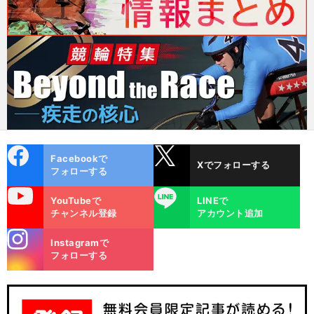
cebo
X
Facebookで
Xでフォローする
ok
フォローする
uTube
LINE
YouTubeで
LINEで
チャンネル登録
アカウント追加
stagra
Instagramで
m
フォローする