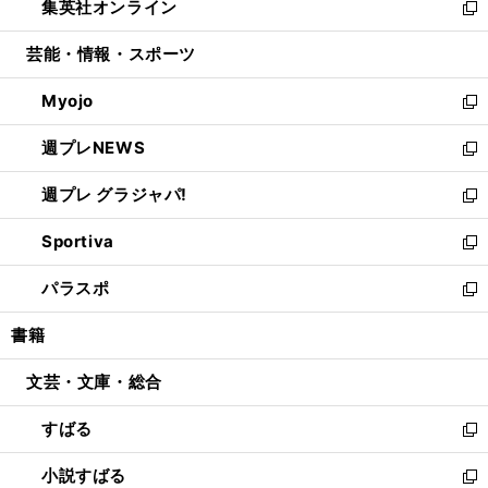
集英社オンライン
く
で
ド
ィ
い
新
開
ウ
ン
ウ
し
芸能・情報・スポーツ
く
で
ド
ィ
い
開
ウ
ン
ウ
Myojo
く
で
ド
ィ
新
開
ウ
ン
し
週プレNEWS
く
で
ド
い
新
開
ウ
ウ
し
週プレ グラジャパ!
く
で
ィ
い
新
開
ン
ウ
し
Sportiva
く
ド
ィ
い
新
ウ
ン
ウ
し
パラスポ
で
ド
ィ
い
新
開
ウ
ン
ウ
し
書籍
く
で
ド
ィ
い
開
ウ
ン
ウ
文芸・文庫・総合
く
で
ド
ィ
開
ウ
ン
すばる
く
で
ド
新
開
ウ
し
小説すばる
く
で
い
新