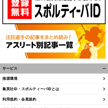
サービス
開
く/
推奨環境
閉
じ
集英社ID・スポルティーバIDとは
る
利用規約・会員規約