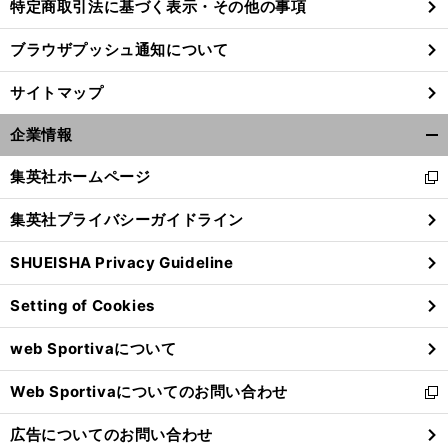
特定商取引法に基づく表示・その他の事項
ブラウザプッシュ通知について
サイトマップ
企業情報
開
く/
集英社ホームページ
新
閉
し
じ
集英社プライバシーガイドライン
い
る
ウ
SHUEISHA Privacy Guideline
ィ
ン
Setting of Cookies
ド
ウ
web Sportivaについて
で
開
Web Sportivaについてのお問い合わせ
く
新
し
広告についてのお問い合わせ
い