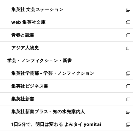
開
ウ
し
集英社 文芸ステーション
く
ィ
い
新
ン
ウ
し
web 集英社文庫
ド
ィ
い
新
ウ
ン
ウ
し
青春と読書
で
ド
ィ
い
新
開
ウ
ン
ウ
し
アジア人物史
く
で
ド
ィ
い
新
開
ウ
ン
ウ
し
学芸・ノンフィクション・新書
く
で
ド
ィ
い
開
ウ
ン
ウ
集英社学芸部 - 学芸・ノンフィクション
く
で
ド
ィ
新
開
ウ
ン
し
集英社ビジネス書
く
で
ド
い
新
開
ウ
ウ
し
集英社新書
く
で
ィ
い
新
開
ン
ウ
し
集英社新書プラス - 知の水先案内人
く
ド
ィ
い
新
ウ
ン
ウ
し
1日5分で、明日は変わる よみタイ yomitai
で
ド
ィ
い
新
開
ウ
ン
ウ
し