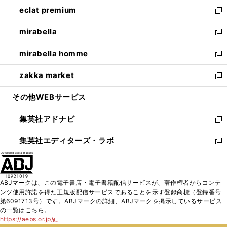
ン
ウ
し
eclat premium
く
で
ド
ィ
い
新
開
ウ
ン
ウ
し
mirabella
く
で
ド
ィ
い
新
開
ウ
ン
ウ
し
mirabella homme
く
で
ド
ィ
い
新
開
ウ
ン
ウ
し
zakka market
く
で
ド
ィ
い
新
開
ウ
ン
ウ
し
その他WEBサービス
く
で
ド
ィ
い
開
ウ
ン
ウ
集英社アドナビ
く
で
ド
ィ
新
開
ウ
ン
し
集英社エディターズ・ラボ
く
で
ド
い
新
開
ウ
ウ
し
く
で
ィ
い
開
ン
ウ
ABJマークは、この電子書店・電子書籍配信サービスが、著作権者からコンテ
く
ド
ィ
ンツ使用許諾を得た正規版配信サービスであることを示す登録商標（登録番号
ウ
ン
第6091713号）です。ABJマークの詳細、ABJマークを掲示しているサービス
で
ド
の一覧はこちら。
開
ウ
https://aebs.or.jp/
新