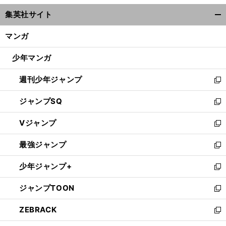
ウ
集英社サイト
ィ
開
ン
く/
マンガ
ド
閉
ウ
じ
少年マンガ
で
る
開
週刊少年ジャンプ
く
新
し
ジャンプSQ
い
新
ウ
し
Vジャンプ
ィ
い
新
ン
ウ
し
最強ジャンプ
ド
ィ
い
新
ウ
ン
ウ
し
少年ジャンプ+
で
ド
ィ
い
新
開
ウ
ン
ウ
し
ジャンプTOON
く
で
ド
ィ
い
新
開
ウ
ン
ウ
し
ZEBRACK
く
で
ド
ィ
い
新
開
ウ
ン
ウ
し