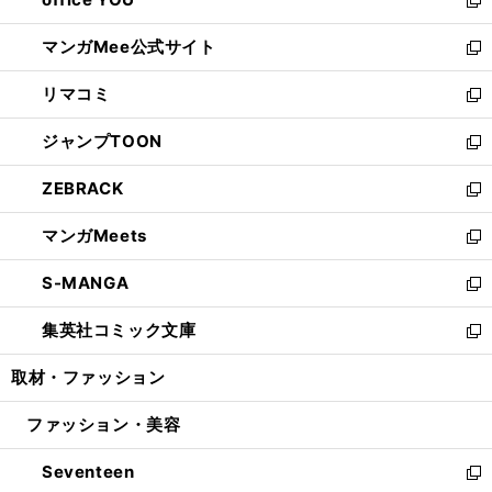
で
ィ
い
新
開
ン
ウ
し
マンガMee公式サイト
く
ド
ィ
い
新
ウ
ン
ウ
し
リマコミ
で
ド
ィ
い
新
開
ウ
ン
ウ
し
ジャンプTOON
く
で
ド
ィ
い
新
開
ウ
ン
ウ
し
ZEBRACK
く
で
ド
ィ
い
新
開
ウ
ン
ウ
し
マンガMeets
く
で
ド
ィ
い
新
開
ウ
ン
ウ
し
S-MANGA
く
で
ド
ィ
い
新
開
ウ
ン
ウ
し
集英社コミック文庫
く
で
ド
ィ
い
新
開
ウ
ン
ウ
し
取材・ファッション
く
で
ド
ィ
い
開
ウ
ン
ウ
ファッション・美容
く
で
ド
ィ
開
ウ
ン
Seventeen
く
で
ド
新