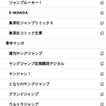
ジャンプルーキー！
く
で
ド
ィ
い
新
開
ウ
ン
ウ
し
S-MANGA
く
で
ド
ィ
い
新
開
ウ
ン
ウ
し
集英社ジャンプリミックス
く
で
ド
ィ
い
新
開
ウ
ン
ウ
し
集英社コミック文庫
く
で
ド
ィ
い
新
開
ウ
ン
ウ
し
青年マンガ
く
で
ド
ィ
い
開
ウ
ン
ウ
週刊ヤングジャンプ
く
で
ド
ィ
新
開
ウ
ン
し
ヤングジャンプ定期購読デジタル
く
で
ド
い
新
開
ウ
ウ
し
ヤンジャン！
く
で
ィ
い
新
開
ン
ウ
し
となりのヤングジャンプ
く
ド
ィ
い
新
ウ
ン
ウ
し
グランドジャンプ
で
ド
ィ
い
新
開
ウ
ン
ウ
し
ウルトラジャンプ
く
で
ド
ィ
い
新