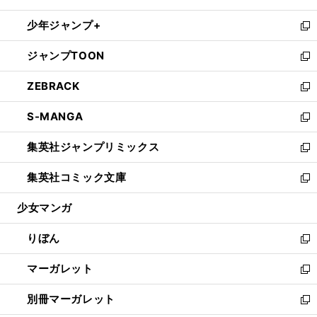
開
ウ
ン
ウ
し
少年ジャンプ+
く
で
ド
ィ
い
新
開
ウ
ン
ウ
し
ジャンプTOON
く
で
ド
ィ
い
新
開
ウ
ン
ウ
し
ZEBRACK
く
で
ド
ィ
い
新
開
ウ
ン
ウ
し
S-MANGA
く
で
ド
ィ
い
新
開
ウ
ン
ウ
し
集英社ジャンプリミックス
く
で
ド
ィ
い
新
開
ウ
ン
ウ
し
集英社コミック文庫
く
で
ド
ィ
い
新
開
ウ
ン
ウ
し
少女マンガ
く
で
ド
ィ
い
開
ウ
ン
ウ
りぼん
く
で
ド
ィ
新
開
ウ
ン
し
マーガレット
く
で
ド
い
新
開
ウ
ウ
し
別冊マーガレット
く
で
ィ
い
新
開
ン
ウ