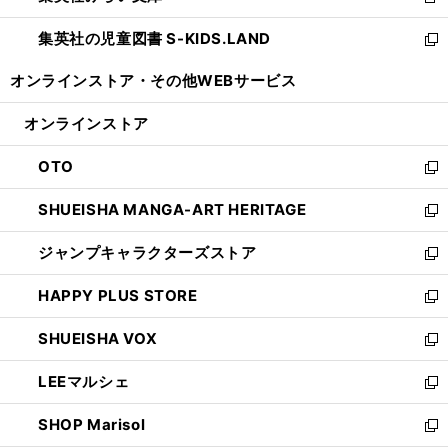
新
開
ウ
ン
し
集英社の児童図書 S-KIDS.LAND
く
で
ド
い
新
開
ウ
ウ
し
オンラインストア・
その他WEBサービス
く
で
ィ
い
開
ン
ウ
オンラインストア
く
ド
ィ
ウ
ン
OTO
で
ド
新
開
ウ
し
SHUEISHA MANGA-ART HERITAGE
く
で
い
新
開
ウ
し
ジャンプキャラクターズストア
く
ィ
い
新
ン
ウ
し
HAPPY PLUS STORE
ド
ィ
い
新
ウ
ン
ウ
し
SHUEISHA VOX
で
ド
ィ
い
新
開
ウ
ン
ウ
し
LEEマルシェ
く
で
ド
ィ
い
新
開
ウ
ン
ウ
し
SHOP Marisol
く
で
ド
ィ
い
新
開
ウ