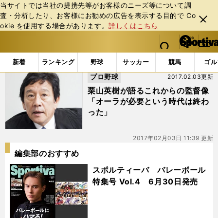
当サイトでは当社の提携先等がお客様のニーズ等について調
査・分析したり、お客様にお勧めの広告を表⽰する⽬的で Co
閉じ
okie を使⽤する場合があります。
詳しくはこちら
る
マイペ
web Sportiva (webスポルティーバ)
検索
メニュ
we
ー
「#正力松太郎賞」の最新ニュース・ 情報
b
ジ
新着
ランキング
野球
サッカー
競馬
ゴル
ス
プロ野球
2017.02.03更新
ポ
ル
栗山英樹が語るこれからの監督像
テ
「オーラが必要という時代は終わ
ィ
った」
ー
バ
2017年02月03日 11:39 更新
編集部のおすすめ
スポルティーバ バレーボール
特集号 Vol.4 6月30日発売