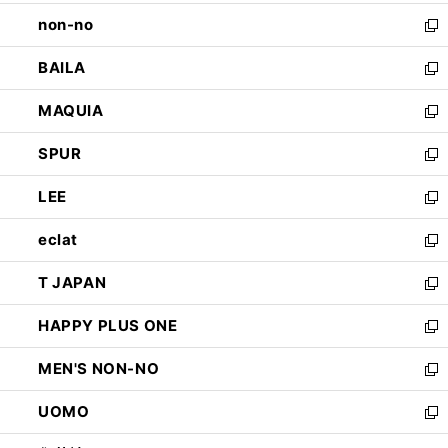
開
ウ
し
non-no
く
で
い
新
開
ウ
し
BAILA
く
ィ
い
新
ン
ウ
し
MAQUIA
ド
ィ
い
新
ウ
ン
ウ
し
SPUR
で
ド
ィ
い
新
開
ウ
ン
ウ
し
LEE
く
で
ド
ィ
い
新
開
ウ
ン
ウ
し
eclat
く
で
ド
ィ
い
新
開
ウ
ン
ウ
し
T JAPAN
く
で
ド
ィ
い
新
開
ウ
ン
ウ
し
HAPPY PLUS ONE
く
で
ド
ィ
い
新
開
ウ
ン
ウ
し
MEN'S NON-NO
く
で
ド
ィ
い
新
開
ウ
ン
ウ
し
UOMO
く
で
ド
ィ
い
新
開
ウ
ン
ウ
し