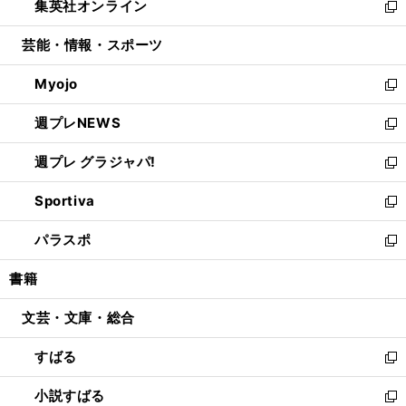
集英社オンライン
く
で
ド
ィ
い
新
開
ウ
ン
ウ
し
芸能・情報・スポーツ
く
で
ド
ィ
い
開
ウ
ン
ウ
Myojo
く
で
ド
ィ
新
開
ウ
ン
し
週プレNEWS
く
で
ド
い
新
開
ウ
ウ
し
週プレ グラジャパ!
く
で
ィ
い
新
開
ン
ウ
し
Sportiva
く
ド
ィ
い
新
ウ
ン
ウ
し
パラスポ
で
ド
ィ
い
新
開
ウ
ン
ウ
し
書籍
く
で
ド
ィ
い
開
ウ
ン
ウ
文芸・文庫・総合
く
で
ド
ィ
開
ウ
ン
すばる
く
で
ド
新
開
ウ
し
小説すばる
く
で
い
新