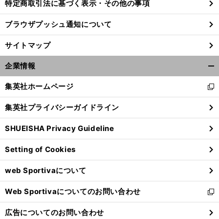
特定商取引法に基づく表示・その他の事項
ブラウザプッシュ通知について
サイトマップ
企業情報
開
く/
集英社ホームページ
新
閉
し
じ
集英社プライバシーガイドライン
い
る
ウ
SHUEISHA Privacy Guideline
ィ
ン
Setting of Cookies
ド
ウ
web Sportivaについて
で
開
Web Sportivaについてのお問い合わせ
く
新
し
広告についてのお問い合わせ
い