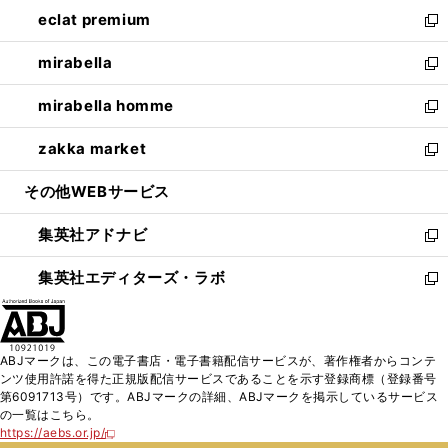
ン
ウ
し
eclat premium
く
で
ド
ィ
い
新
開
ウ
ン
ウ
し
mirabella
く
で
ド
ィ
い
新
開
ウ
ン
ウ
し
mirabella homme
く
で
ド
ィ
い
新
開
ウ
ン
ウ
し
zakka market
く
で
ド
ィ
い
新
開
ウ
ン
ウ
し
その他WEBサービス
く
で
ド
ィ
い
開
ウ
ン
ウ
集英社アドナビ
く
で
ド
ィ
新
開
ウ
ン
し
集英社エディターズ・ラボ
く
で
ド
い
新
開
ウ
ウ
し
く
で
ィ
い
開
ン
ウ
ABJマークは、この電子書店・電子書籍配信サービスが、著作権者からコンテ
く
ド
ィ
ンツ使用許諾を得た正規版配信サービスであることを示す登録商標（登録番号
ウ
ン
第6091713号）です。ABJマークの詳細、ABJマークを掲示しているサービス
で
ド
の一覧はこちら。
開
ウ
https://aebs.or.jp/
新