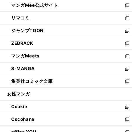
し
マンガMee公式サイト
く
ド
ィ
い
新
ウ
ン
ウ
し
リマコミ
で
ド
ィ
い
新
開
ウ
ン
ウ
し
ジャンプTOON
く
で
ド
ィ
い
新
開
ウ
ン
ウ
し
ZEBRACK
く
で
ド
ィ
い
新
開
ウ
ン
ウ
し
マンガMeets
く
で
ド
ィ
い
新
開
ウ
ン
ウ
し
S-MANGA
く
で
ド
ィ
い
新
開
ウ
ン
ウ
し
集英社コミック文庫
く
で
ド
ィ
い
新
開
ウ
ン
ウ
し
女性マンガ
く
で
ド
ィ
い
開
ウ
ン
ウ
Cookie
く
で
ド
ィ
新
開
ウ
ン
し
Cocohana
く
で
ド
い
新
開
ウ
ウ
し
office YOU
く