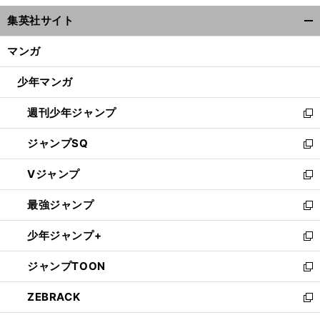
ウ
集英社サイト
ィ
開
ン
く/
マンガ
ド
閉
ウ
じ
少年マンガ
で
る
開
週刊少年ジャンプ
く
新
し
ジャンプSQ
い
新
ウ
し
Vジャンプ
ィ
い
新
ン
ウ
し
最強ジャンプ
ド
ィ
い
新
ウ
ン
ウ
し
少年ジャンプ+
で
ド
ィ
い
新
開
ウ
ン
ウ
し
ジャンプTOON
く
で
ド
ィ
い
新
開
ウ
ン
ウ
し
ZEBRACK
く
で
ド
ィ
い
新
開
ウ
ン
ウ
し