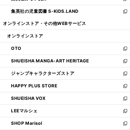
新
開
ウ
ン
し
集英社の児童図書 S-KIDS.LAND
く
で
ド
い
新
開
ウ
ウ
し
オンラインストア・
その他WEBサービス
く
で
ィ
い
開
ン
ウ
オンラインストア
く
ド
ィ
ウ
ン
OTO
で
ド
新
開
ウ
し
SHUEISHA MANGA-ART HERITAGE
く
で
い
新
開
ウ
し
ジャンプキャラクターズストア
く
ィ
い
新
ン
ウ
し
HAPPY PLUS STORE
ド
ィ
い
新
ウ
ン
ウ
し
SHUEISHA VOX
で
ド
ィ
い
新
開
ウ
ン
ウ
し
LEEマルシェ
く
で
ド
ィ
い
新
開
ウ
ン
ウ
し
SHOP Marisol
く
で
ド
ィ
い
新
開
ウ