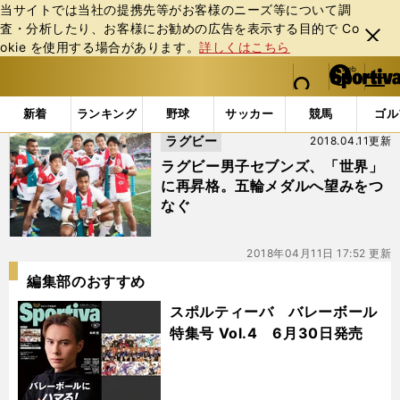
当サイトでは当社の提携先等がお客様のニーズ等について調
査・分析したり、お客様にお勧めの広告を表⽰する⽬的で Co
閉じ
okie を使⽤する場合があります。
詳しくはこちら
る
マイペ
web Sportiva (webスポルティーバ)
検索
メニュ
we
ー
「#橋野皓介」の最新ニュース・ 情報
b
ジ
新着
ランキング
野球
サッカー
競馬
ゴル
ス
ラグビー
2018.04.11更新
ポ
ル
ラグビー男子セブンズ、「世界」
テ
に再昇格。五輪メダルへ望みをつ
ィ
なぐ
ー
バ
2018年04月11日 17:52 更新
編集部のおすすめ
スポルティーバ バレーボール
特集号 Vol.4 6月30日発売