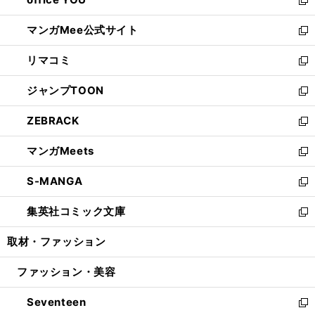
で
ィ
い
新
開
ン
ウ
し
マンガMee公式サイト
く
ド
ィ
い
新
ウ
ン
ウ
し
リマコミ
で
ド
ィ
い
新
開
ウ
ン
ウ
し
ジャンプTOON
く
で
ド
ィ
い
新
開
ウ
ン
ウ
し
ZEBRACK
く
で
ド
ィ
い
新
開
ウ
ン
ウ
し
マンガMeets
く
で
ド
ィ
い
新
開
ウ
ン
ウ
し
S-MANGA
く
で
ド
ィ
い
新
開
ウ
ン
ウ
し
集英社コミック文庫
く
で
ド
ィ
い
新
開
ウ
ン
ウ
し
取材・ファッション
く
で
ド
ィ
い
開
ウ
ン
ウ
ファッション・美容
く
で
ド
ィ
開
ウ
ン
Seventeen
く
で
ド
新