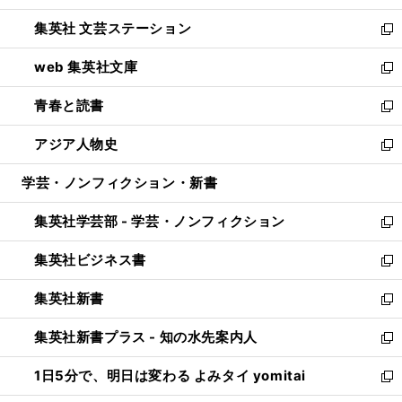
開
ウ
し
集英社 文芸ステーション
く
ィ
い
新
ン
ウ
し
web 集英社文庫
ド
ィ
い
新
ウ
ン
ウ
し
青春と読書
で
ド
ィ
い
新
開
ウ
ン
ウ
し
アジア人物史
く
で
ド
ィ
い
新
開
ウ
ン
ウ
し
学芸・ノンフィクション・新書
く
で
ド
ィ
い
開
ウ
ン
ウ
集英社学芸部 - 学芸・ノンフィクション
く
で
ド
ィ
新
開
ウ
ン
し
集英社ビジネス書
く
で
ド
い
新
開
ウ
ウ
し
集英社新書
く
で
ィ
い
新
開
ン
ウ
し
集英社新書プラス - 知の水先案内人
く
ド
ィ
い
新
ウ
ン
ウ
し
1日5分で、明日は変わる よみタイ yomitai
で
ド
ィ
い
新
開
ウ
ン
ウ
し