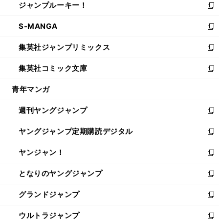
ジャンプルーキー！
く
で
ド
ィ
い
新
開
ウ
ン
ウ
し
S-MANGA
く
で
ド
ィ
い
新
開
ウ
ン
ウ
し
集英社ジャンプリミックス
く
で
ド
ィ
い
新
開
ウ
ン
ウ
し
集英社コミック文庫
く
で
ド
ィ
い
新
開
ウ
ン
ウ
し
青年マンガ
く
で
ド
ィ
い
開
ウ
ン
ウ
週刊ヤングジャンプ
く
で
ド
ィ
新
開
ウ
ン
し
ヤングジャンプ定期購読デジタル
く
で
ド
い
新
開
ウ
ウ
し
ヤンジャン！
く
で
ィ
い
新
開
ン
ウ
し
となりのヤングジャンプ
く
ド
ィ
い
新
ウ
ン
ウ
し
グランドジャンプ
で
ド
ィ
い
新
開
ウ
ン
ウ
し
ウルトラジャンプ
く
で
ド
ィ
い
新