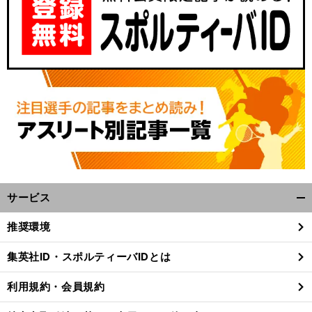
サービス
開
く/
推奨環境
閉
じ
集英社ID・スポルティーバIDとは
る
利用規約・会員規約