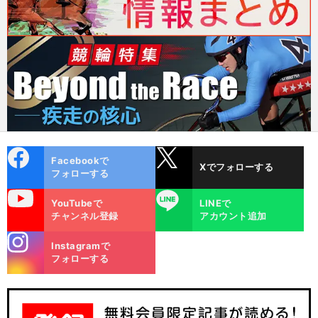
cebo
X
Facebookで
Xでフォローする
ok
フォローする
uTube
LINE
YouTubeで
LINEで
チャンネル登録
アカウント追加
stagra
Instagramで
m
フォローする