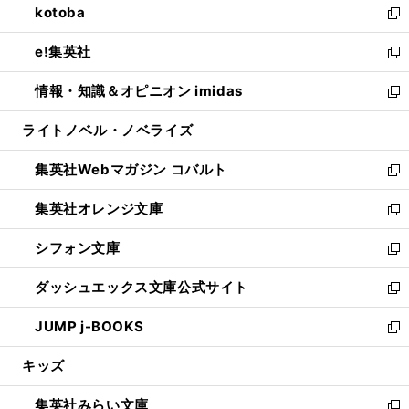
kotoba
く
で
ド
ィ
い
新
開
ウ
ン
ウ
し
e!集英社
く
で
ド
ィ
い
新
開
ウ
ン
ウ
し
情報・知識＆オピニオン imidas
く
で
ド
ィ
い
新
開
ウ
ン
ウ
し
ライトノベル・ノベライズ
く
で
ド
ィ
い
開
ウ
ン
ウ
集英社Webマガジン コバルト
く
で
ド
ィ
新
開
ウ
ン
し
集英社オレンジ文庫
く
で
ド
い
新
開
ウ
ウ
し
シフォン文庫
く
で
ィ
い
新
開
ン
ウ
し
ダッシュエックス文庫公式サイト
く
ド
ィ
い
新
ウ
ン
ウ
し
JUMP j-BOOKS
で
ド
ィ
い
新
開
ウ
ン
ウ
し
キッズ
く
で
ド
ィ
い
開
ウ
ン
ウ
集英社みらい文庫
く
で
ド
ィ