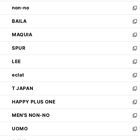
開
ウ
し
non-no
く
で
い
新
開
ウ
し
BAILA
く
ィ
い
新
ン
ウ
し
MAQUIA
ド
ィ
い
新
ウ
ン
ウ
し
SPUR
で
ド
ィ
い
新
開
ウ
ン
ウ
し
LEE
く
で
ド
ィ
い
新
開
ウ
ン
ウ
し
eclat
く
で
ド
ィ
い
新
開
ウ
ン
ウ
し
T JAPAN
く
で
ド
ィ
い
新
開
ウ
ン
ウ
し
HAPPY PLUS ONE
く
で
ド
ィ
い
新
開
ウ
ン
ウ
し
MEN'S NON-NO
く
で
ド
ィ
い
新
開
ウ
ン
ウ
し
UOMO
く
で
ド
ィ
い
新
開
ウ
ン
ウ
し