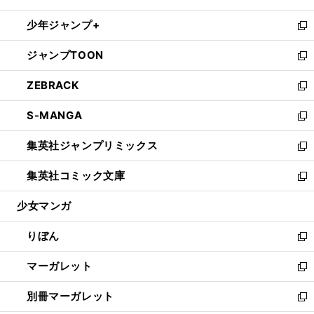
開
ウ
ン
ウ
し
少年ジャンプ+
く
で
ド
ィ
い
新
開
ウ
ン
ウ
し
ジャンプTOON
く
で
ド
ィ
い
新
開
ウ
ン
ウ
し
ZEBRACK
く
で
ド
ィ
い
新
開
ウ
ン
ウ
し
S-MANGA
く
で
ド
ィ
い
新
開
ウ
ン
ウ
し
集英社ジャンプリミックス
く
で
ド
ィ
い
新
開
ウ
ン
ウ
し
集英社コミック文庫
く
で
ド
ィ
い
新
開
ウ
ン
ウ
し
少女マンガ
く
で
ド
ィ
い
開
ウ
ン
ウ
りぼん
く
で
ド
ィ
新
開
ウ
ン
し
マーガレット
く
で
ド
い
新
開
ウ
ウ
し
別冊マーガレット
く
で
ィ
い
新
開
ン
ウ