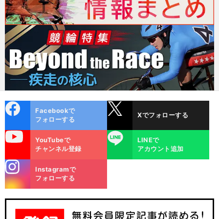
cebo
X
Facebookで
Xでフォローする
ok
フォローする
uTube
LINE
YouTubeで
LINEで
チャンネル登録
アカウント追加
stagra
Instagramで
m
フォローする