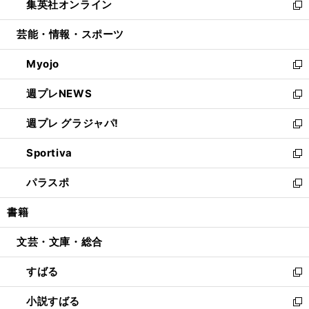
集英社オンライン
く
で
ド
ィ
い
新
開
ウ
ン
ウ
し
芸能・情報・スポーツ
く
で
ド
ィ
い
開
ウ
ン
ウ
Myojo
く
で
ド
ィ
新
開
ウ
ン
し
週プレNEWS
く
で
ド
い
新
開
ウ
ウ
し
週プレ グラジャパ!
く
で
ィ
い
新
開
ン
ウ
し
Sportiva
く
ド
ィ
い
新
ウ
ン
ウ
し
パラスポ
で
ド
ィ
い
新
開
ウ
ン
ウ
し
書籍
く
で
ド
ィ
い
開
ウ
ン
ウ
文芸・文庫・総合
く
で
ド
ィ
開
ウ
ン
すばる
く
で
ド
新
開
ウ
し
小説すばる
く
で
い
新