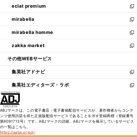
ン
ウ
し
eclat premium
く
で
ド
ィ
い
新
開
ウ
ン
ウ
し
mirabella
く
で
ド
ィ
い
新
開
ウ
ン
ウ
し
mirabella homme
く
で
ド
ィ
い
新
開
ウ
ン
ウ
し
zakka market
く
で
ド
ィ
い
新
開
ウ
ン
ウ
し
その他WEBサービス
く
で
ド
ィ
い
開
ウ
ン
ウ
集英社アドナビ
く
で
ド
ィ
新
開
ウ
ン
し
集英社エディターズ・ラボ
く
で
ド
い
新
開
ウ
ウ
し
く
で
ィ
い
開
ン
ウ
ABJマークは、この電子書店・電子書籍配信サービスが、著作権者からコンテ
く
ド
ィ
ンツ使用許諾を得た正規版配信サービスであることを示す登録商標（登録番号
ウ
ン
第6091713号）です。ABJマークの詳細、ABJマークを掲示しているサービス
で
ド
の一覧はこちら。
開
ウ
https://aebs.or.jp/
新