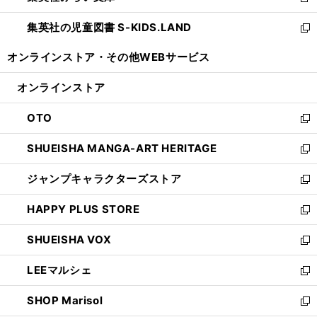
新
開
ウ
ン
し
集英社の児童図書 S-KIDS.LAND
く
で
ド
い
新
開
ウ
ウ
し
オンラインストア・
その他WEBサービス
く
で
ィ
い
開
ン
ウ
オンラインストア
く
ド
ィ
ウ
ン
OTO
で
ド
新
開
ウ
し
SHUEISHA MANGA-ART HERITAGE
く
で
い
新
開
ウ
し
ジャンプキャラクターズストア
く
ィ
い
新
ン
ウ
し
HAPPY PLUS STORE
ド
ィ
い
新
ウ
ン
ウ
し
SHUEISHA VOX
で
ド
ィ
い
新
開
ウ
ン
ウ
し
LEEマルシェ
く
で
ド
ィ
い
新
開
ウ
ン
ウ
し
SHOP Marisol
く
で
ド
ィ
い
新
開
ウ