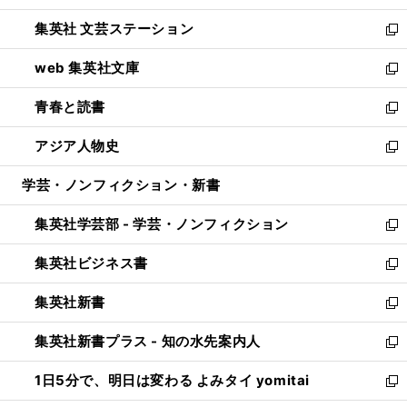
開
ウ
し
集英社 文芸ステーション
く
ィ
い
新
ン
ウ
し
web 集英社文庫
ド
ィ
い
新
ウ
ン
ウ
し
青春と読書
で
ド
ィ
い
新
開
ウ
ン
ウ
し
アジア人物史
く
で
ド
ィ
い
新
開
ウ
ン
ウ
し
学芸・ノンフィクション・新書
く
で
ド
ィ
い
開
ウ
ン
ウ
集英社学芸部 - 学芸・ノンフィクション
く
で
ド
ィ
新
開
ウ
ン
し
集英社ビジネス書
く
で
ド
い
新
開
ウ
ウ
し
集英社新書
く
で
ィ
い
新
開
ン
ウ
し
集英社新書プラス - 知の水先案内人
く
ド
ィ
い
新
ウ
ン
ウ
し
1日5分で、明日は変わる よみタイ yomitai
で
ド
ィ
い
新
開
ウ
ン
ウ
し