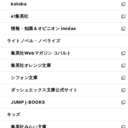
kotoba
く
で
ド
ィ
い
新
開
ウ
ン
ウ
し
e!集英社
く
で
ド
ィ
い
新
開
ウ
ン
ウ
し
情報・知識＆オピニオン imidas
く
で
ド
ィ
い
新
開
ウ
ン
ウ
し
ライトノベル・ノベライズ
く
で
ド
ィ
い
開
ウ
ン
ウ
集英社Webマガジン コバルト
く
で
ド
ィ
新
開
ウ
ン
し
集英社オレンジ文庫
く
で
ド
い
新
開
ウ
ウ
し
シフォン文庫
く
で
ィ
い
新
開
ン
ウ
し
ダッシュエックス文庫公式サイト
く
ド
ィ
い
新
ウ
ン
ウ
し
JUMP j-BOOKS
で
ド
ィ
い
新
開
ウ
ン
ウ
し
キッズ
く
で
ド
ィ
い
開
ウ
ン
ウ
集英社みらい文庫
く
で
ド
ィ