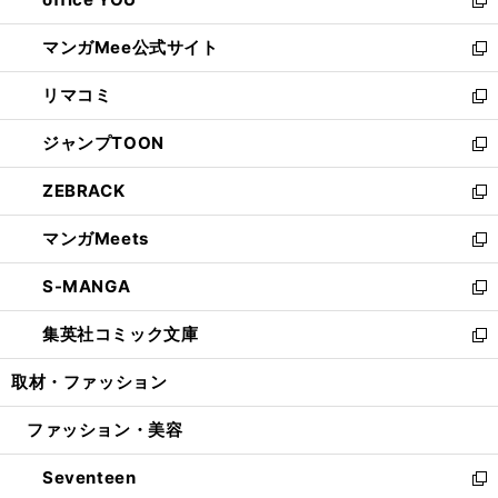
で
ィ
い
新
開
ン
ウ
し
マンガMee公式サイト
く
ド
ィ
い
新
ウ
ン
ウ
し
リマコミ
で
ド
ィ
い
新
開
ウ
ン
ウ
し
ジャンプTOON
く
で
ド
ィ
い
新
開
ウ
ン
ウ
し
ZEBRACK
く
で
ド
ィ
い
新
開
ウ
ン
ウ
し
マンガMeets
く
で
ド
ィ
い
新
開
ウ
ン
ウ
し
S-MANGA
く
で
ド
ィ
い
新
開
ウ
ン
ウ
し
集英社コミック文庫
く
で
ド
ィ
い
新
開
ウ
ン
ウ
し
取材・ファッション
く
で
ド
ィ
い
開
ウ
ン
ウ
ファッション・美容
く
で
ド
ィ
開
ウ
ン
Seventeen
く
で
ド
新