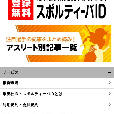
サービス
開
く/
推奨環境
閉
じ
集英社ID・スポルティーバIDとは
る
利用規約・会員規約