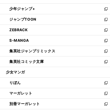
開
ウ
ン
ウ
し
少年ジャンプ+
く
で
ド
ィ
い
新
開
ウ
ン
ウ
し
ジャンプTOON
く
で
ド
ィ
い
新
開
ウ
ン
ウ
し
ZEBRACK
く
で
ド
ィ
い
新
開
ウ
ン
ウ
し
S-MANGA
く
で
ド
ィ
い
新
開
ウ
ン
ウ
し
集英社ジャンプリミックス
く
で
ド
ィ
い
新
開
ウ
ン
ウ
し
集英社コミック文庫
く
で
ド
ィ
い
新
開
ウ
ン
ウ
し
少女マンガ
く
で
ド
ィ
い
開
ウ
ン
ウ
りぼん
く
で
ド
ィ
新
開
ウ
ン
し
マーガレット
く
で
ド
い
新
開
ウ
ウ
し
別冊マーガレット
く
で
ィ
い
新
開
ン
ウ