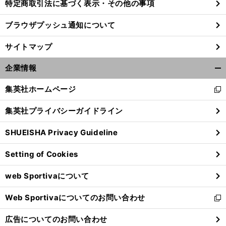
特定商取引法に基づく表示・その他の事項
ブラウザプッシュ通知について
サイトマップ
企業情報
開
く/
集英社ホームページ
新
閉
し
じ
集英社プライバシーガイドライン
い
る
ウ
SHUEISHA Privacy Guideline
ィ
ン
Setting of Cookies
ド
ウ
web Sportivaについて
で
開
Web Sportivaについてのお問い合わせ
く
新
し
広告についてのお問い合わせ
い