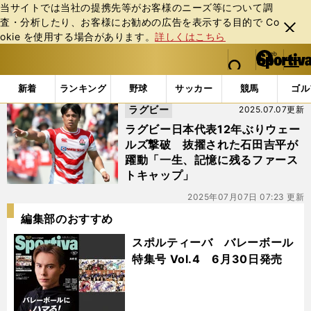
当サイトでは当社の提携先等がお客様のニーズ等について調
査・分析したり、お客様にお勧めの広告を表⽰する⽬的で Co
閉じ
okie を使⽤する場合があります。
詳しくはこちら
る
マイペ
web Sportiva (webスポルティーバ)
検索
メニュ
we
ー
「#横浜イーグルス」の最新ニュース・ 情報
b
ジ
新着
ランキング
野球
サッカー
競馬
ゴル
ス
ラグビー
2025.07.07更新
ポ
ル
ラグビー日本代表12年ぶりウェー
テ
ルズ撃破 抜擢された石田吉平が
ィ
躍動「一生、記憶に残るファース
ー
トキャップ」
バ
2025年07月07日 07:23 更新
編集部のおすすめ
スポルティーバ バレーボール
特集号 Vol.4 6月30日発売