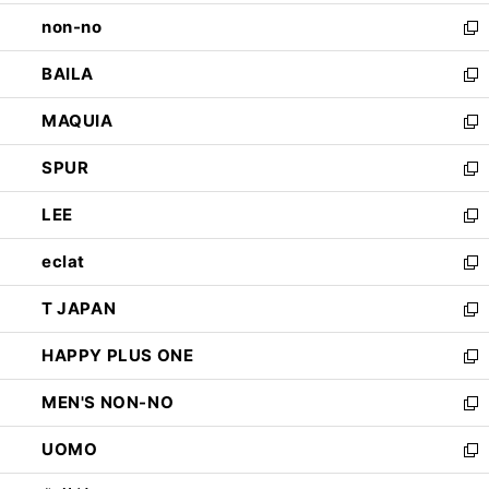
開
ウ
し
non-no
く
で
い
新
開
ウ
し
BAILA
く
ィ
い
新
ン
ウ
し
MAQUIA
ド
ィ
い
新
ウ
ン
ウ
し
SPUR
で
ド
ィ
い
新
開
ウ
ン
ウ
し
LEE
く
で
ド
ィ
い
新
開
ウ
ン
ウ
し
eclat
く
で
ド
ィ
い
新
開
ウ
ン
ウ
し
T JAPAN
く
で
ド
ィ
い
新
開
ウ
ン
ウ
し
HAPPY PLUS ONE
く
で
ド
ィ
い
新
開
ウ
ン
ウ
し
MEN'S NON-NO
く
で
ド
ィ
い
新
開
ウ
ン
ウ
し
UOMO
く
で
ド
ィ
い
新
開
ウ
ン
ウ
し