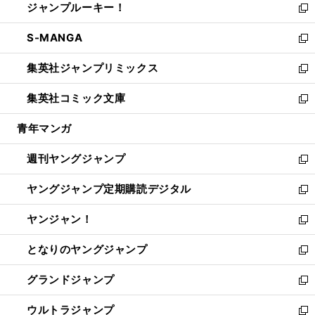
ジャンプルーキー！
く
で
ド
ィ
い
新
開
ウ
ン
ウ
し
S-MANGA
く
で
ド
ィ
い
新
開
ウ
ン
ウ
し
集英社ジャンプリミックス
く
で
ド
ィ
い
新
開
ウ
ン
ウ
し
集英社コミック文庫
く
で
ド
ィ
い
新
開
ウ
ン
ウ
し
青年マンガ
く
で
ド
ィ
い
開
ウ
ン
ウ
週刊ヤングジャンプ
く
で
ド
ィ
新
開
ウ
ン
し
ヤングジャンプ定期購読デジタル
く
で
ド
い
新
開
ウ
ウ
し
ヤンジャン！
く
で
ィ
い
新
開
ン
ウ
し
となりのヤングジャンプ
く
ド
ィ
い
新
ウ
ン
ウ
し
グランドジャンプ
で
ド
ィ
い
新
開
ウ
ン
ウ
し
ウルトラジャンプ
く
で
ド
ィ
い
新