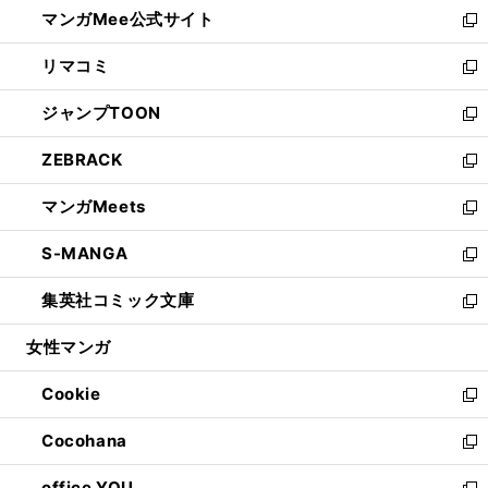
し
マンガMee公式サイト
く
ド
ィ
い
新
ウ
ン
ウ
し
リマコミ
で
ド
ィ
い
新
開
ウ
ン
ウ
し
ジャンプTOON
く
で
ド
ィ
い
新
開
ウ
ン
ウ
し
ZEBRACK
く
で
ド
ィ
い
新
開
ウ
ン
ウ
し
マンガMeets
く
で
ド
ィ
い
新
開
ウ
ン
ウ
し
S-MANGA
く
で
ド
ィ
い
新
開
ウ
ン
ウ
し
集英社コミック文庫
く
で
ド
ィ
い
新
開
ウ
ン
ウ
し
女性マンガ
く
で
ド
ィ
い
開
ウ
ン
ウ
Cookie
く
で
ド
ィ
新
開
ウ
ン
し
Cocohana
く
で
ド
い
新
開
ウ
ウ
し
office YOU
く