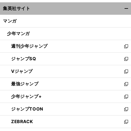
ウ
集英社サイト
ィ
開
ン
く/
マンガ
ド
閉
ウ
じ
少年マンガ
で
る
開
週刊少年ジャンプ
く
新
し
ジャンプSQ
い
新
ウ
し
Vジャンプ
ィ
い
新
ン
ウ
し
最強ジャンプ
ド
ィ
い
新
ウ
ン
ウ
し
少年ジャンプ+
で
ド
ィ
い
新
開
ウ
ン
ウ
し
ジャンプTOON
く
で
ド
ィ
い
新
開
ウ
ン
ウ
し
ZEBRACK
く
で
ド
ィ
い
新
開
ウ
ン
ウ
し